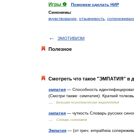
Игры ⚽
Поможем сделать НИР
Синонимы
:
вчувствование
,
отзывчивость
,
сопереживан
ЭМОТИВИЗМ
Полезное
Смотреть что такое "ЭМПАТИЯ" в д
эмпатия
— Способность идентифицироватьс
(Смотри также: симпатия). Краткий толковы
…
Большая психологическая энциклопедия
эмпатия
— чуткость Словарь русских синони
…
Словарь синонимов
Эмпатия
— (от греч. empatheia сопережи