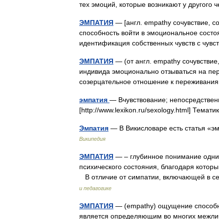
тех эмоций, которые возникают у другого
ЭМПАТИЯ
— [англ. empathy сочувствие, со
способность войти в эмоциональное состоя
идентификация собственных чувств с чу
ЭМПАТИЯ
— (от англ. empathy сочувствие
индивида эмоционально отзываться на пер
созерцательное отношение к переживания
эмпатия
— Вчувствование; непосредствен
[http://www.lexikon.ru/sexology.html] Тема
Эмпатия
— В Викисловаре есть статья «э
Википедия
ЭМПАТИЯ
— – глубинное понимание одним
психического состояния, благодаря котор
В отличие от симпатии, включающей в 
и педагогике
ЭМПАТИЯ
— (empathy) ощущение способно
является определяющим во многих межлич