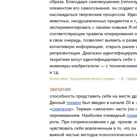
образа
.
Благодаря
самовнушению
(
гипноз
элементом
его
самосознания
,
он
создает
наслаждаться
творческим
процессом
.
Иде
животных
,
неодушевленных
предметов
и
т
.
экспериментировать
с
своими
новыми
Я
-
о
соответствующие
правила
оперирования
в
свою
очередь
,
позволяет
выявить
и
разв
когнитивную
информацию
,
открыть
ранее
репрезентации
.
Диапазон
идентифицируе
теоретики
могут
идентифицировать
себя
с
инженеры
-
изобретатели
—
с
техническими
и
т
.
д
.
Философия:
Энциклопедический
словарь
. —
М
.
:
Гарда
ЭМПАТИЯ
способность
представить
себя
на
месте
др
Данный
термин
был
введен
в
начале
20
в
.
«
симпатия
».
Термин
«
эмпатия
»
часто
(
но
переживаниям
.
Наиболее
очевидный
прим
роль
.
При
соприкосновении
с
др
.
произв
.
и
чувствовать
себя
вовлеченным
в
то
,
что
он
важной
частью
методов
психологического