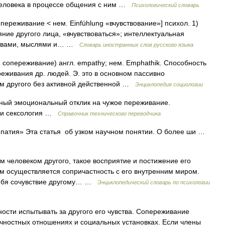
 человека в процессе общения с ним …
Психологический словарь
переживание < нем. Einfühlung «вчувствование»] психол. 1)
ние другого лица, «вчувствоваться»; интеллектуальная
вствами, мыслями и… …
Словарь иностранных слов русского языка
, сопереживание) англ. empathy; нем. Emphathik. Способность
еживания др. людей. Э. это в основном пассивно
м другого без активной действенной …
Энциклопедия социологии
ный эмоциональный отклик на чужое переживание.
тики сексология …
Справочник технического переводчика
мпатия» Эта статья об узком научном понятии. О более ши …
 человеком другого, такое восприятие и постижение его
ым осуществляется сопричастность с его внутренним миром.
себя сочувствие другому… …
Энциклопедический словарь по психологии
сти испытывать за другого его чувства. Сопереживание
ностных отношениях и социальных установках. Если члены