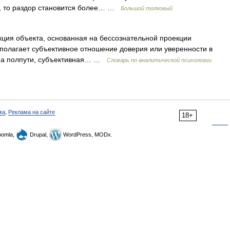
гу, то раздор становится более… …
Большой толковый
кция объекта, основанная на бессознательной проекции
полагает субъективное отношение доверия или уверенности в
т на полпути, субъективная… …
Словарь по аналитической психологии
ка
,
Реклама на сайте
18+
omla,
Drupal,
WordPress, MODx.