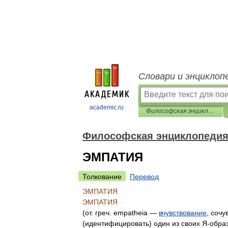
Словари и энциклоп
academic.ru
Философская энциклопедия
Философская энциклопеди
ЭМПАТИЯ
Толкование
Перевод
ЭМПАТИЯ
ЭМПАТИЯ
(
от
.
греч
.
empatheia
—
вчувствование
,
сочу
(
идентифицировать
)
один
из
своих
Я
-
обра