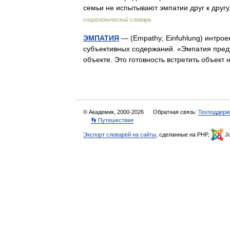
семьи не испытывают эмпатии друг к дру
социологический словарь
ЭМПАТИЯ
— (Empathy; Einfuhlung) интрое
субъективных содержаний. «Эмпатия пред
объекте. Это готовность встретить объек
© Академик, 2000-2026
Обратная связь:
Техподдерж
👣 Путешествия
Экспорт словарей на сайты
, сделанные на PHP,
Jo