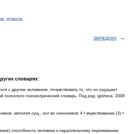
ие
,
чуткость
ЭМПЕДОКЛ
ругих словарях:
я с другим человеком, почувствовать то, что он ощущает
й психолого психиатрический словарь. Под ред. igisheva. 2008
мов. эмпатия сущ., кол во синонимов: 4 • вчувствование (3) •
вание) способность человека к параллельному переживанию