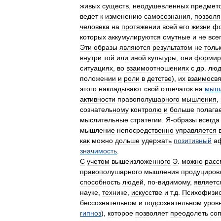
живых
существ
,
неодушевленных
предмет
ведет
к
изменению
самосознания
,
позвол
человека
на
протяжении
всей
его
жизни
фо
которых
аккумулируются
смутные
и
не
все
Эти
образы
являются
результатом
не
толь
внутри
той
или
иной
культуры
,
они
формир
ситуациях
,
во
взаимоотношениях
с
др
.
люд
положении
и
роли
в
детстве
),
их
взаимосвя
этого
накладывают
свой
отпечаток
на
мыш
активности
правополушарного
мышления
,
сознательному
контролю
и
больше
полага
мыслительные
стратегии
.
Я
-
образы
всегда
мышление
непосредственно
управляется
как
можно
дольше
удержать
позитивный
а
значимость
.
С
учетом
вышеизложенного
Э
.
можно
расс
правополушарного
мышления
продуциров
способность
людей
,
по
-
видимому
,
являетс
науке
,
технике
,
искусстве
и
т
.
д
.
Психофизио
бессознательном
и
подсознательном
уров
гипноз
),
которое
позволяет
преодолеть
со