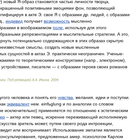
у
)
новый
Я
-
образ
становится
частью
личности
творца
,
окрашенный
позитивными
эмоциями
фон
,
позволяющий
нтифицируя
в
акте
Э
.
свое
Я
с
образами
др
.
людей
,
с
образами
д
.,
индивид
получает
возможность
мысленно
бразами
в
воображаемом
поле
,
используя
для
этого
образными
репрезентациями
и
мыслительные
стратегии
.
А
это
,
ернуть
потенциально
содержащуюся
в
этих
образах
скрытую
неизвестные
смыслы
,
создать
новые
мысленные
мых
сущностей
в
актах
Э
.
практически
неограничен
.
Ученые
-
какими
-
то
теоретическими
конструктами
(
напр
.,
электроном
),
устройствами
,
писатели
—
с
образами
героев
своих
романов
рики
.
Под
редакцией
А
.
А
.
Ивина
.
2004
.
угого
человека
и
понять
его
чувства
,
желания
,
идеи
и
поступки
.
как
эквивалент
нем
.
einfьglung
и
по
аналогии
со
словом
не
исключительно
)
применяется
по
отношению
к
эстетическим
ер
–
актер
или
певец
,
искренне
переживающий
исполняемую
скусства
зритель
может
,
путем
своего
рода
интроекции
,
видит
или
воспринимает
.
Использование
эмпатии
является
консультирования
,
предложенных
амер
.
психологом
Карлом