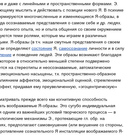
ов
и
даже
с
линейными
и
пространственными
формами
.
Э
.
яющему
мыслить
и
действовать
с
позиции
нового
Я
.
В
психике
рмируются
многочисленные
и
изменяющиеся
Я
-
образы
,
в
гда
осознаваемые
представления
о
самом
себе
и
др
.
людях
.
ко
личного
опыта
,
но
и
опыта
общения
со
своим
окружением
уются
теми
ролями
,
которые
мы
играем
в
различных
ьми
.
Я
-
образы
(
в
т
.
ч
.
наши
смутные
представления
о
своем
зи
определяют
состояние
Я
,
самосознание
личности
и
в
силу
ление
и
поведение
людей
.
Эти
образы
возникают
благодаря
которое
в
относительно
меньшей
степени
подвержено
ется
на
стереотипы
и
неосознаваемые
,
автоматические
эмоционально
насыщены
,
т
.
к
.
пространственно
-
образное
влиянием
аффектов
,
эмоциональной
оценкой
,
стремлением
ффект
,
придавая
ему
преувеличенную
, «
эгоцентрическую
»
матривать
прежде
всего
как
когнитивную
способность
ать
воображаемые
Я
-
образы
.
Это
сугубо
индивидуальная
я
одним
из
важнейших
условий
творческого
процесса
—
в
логические
механизмы
Э
.,
протекающие
гл
.
обр
.
на
нях
,
предполагают
самовнушение
(
или
внушение
со
стороны
,
противление
сознательного
Я
инсталляции
воображаемого
Я
-