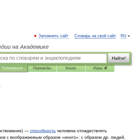
Запомнить сайт
Словарь на свой сайт
RU
едии на Академике
Найти!
Толкования
Переводы
Книги
Игры ⚽
я
вствование
) —
способность
человека
отождествлять
зов
с
воображаемым
образом
«
иного
»
:
с
образом
др
.
людей
,