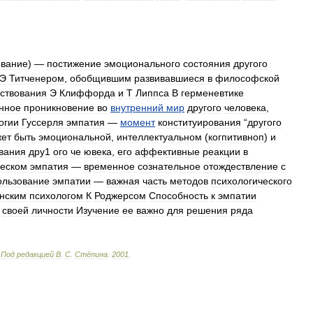
ивание
) —
постижение
эмоционального
состояния
другого
Э
Титченером
,
обобщившим
развивавшиеся
в
философской
вствования
Э
Клиффорда
и
Т
Липпса
В
герменевтике
нное
проникновение
во
внутренний
мир
другого
человека
,
огии
Гуссерля
эмпатия
—
момент
конституирования
“
другого
ет
быть
эмоциональной
,
интеллектуальном
(
когпитивноп
)
и
вания
дру1
ого
че
ювека
,
его
аффективные
реакции
в
ческом
эмпатия
—
временное
сознательное
отождествление
с
ользование
эмпатии
—
важная
часть
методов
психологического
нским
психологом
К
Роджерсом
Способность
к
эмпатии
своей
личности
Изучение
ее
важно
для
решения
ряда
.
Под
редакцией
В
.
С
.
Стёпина
.
2001
.