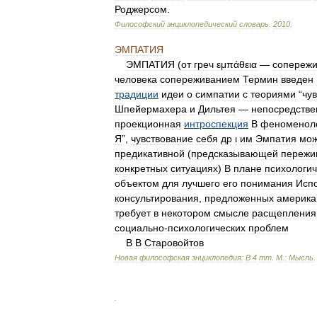
Роджерсом
.
Философский
энциклопедический
словарь
.
2010
.
ЭМПАТИЯ
ЭМПАТИЯ
(
от
греч
εμπάθεια
—
сопереж
человека
сопереживанием
Термин
введен
традиции
идеи
о
симпатии
с
теориями
“
чу
Шпейермахера
и
Дильтея
—
непосредстве
проекционная
интроспекция
В
феноменол
Я
”,
чувствование
себя
др
ι
им
Эмпатия
мож
предикативной
(
предсказывающей
пережи
конкретных
ситуациях
)
В
плане
психологи
объектом
для
лучшего
его
понимания
Исп
консультирования
,
предложенных
америка
требует
в
некотором
смысле
расщепления
социально
-
психологических
проблем
В
В
Старовойтов
Новая
философская
энциклопедия:
В
4
тт
.
М
.
:
Мысль
.