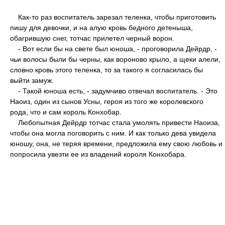
Как-то раз воспитатель зарезал теленка, чтобы приготовить
пишу для девочки, и на алую кровь бедного детеныша,
обагрившую снег, тотчас прилетел черный ворон.
- Вот если бы на свете был юноша, - проговорила Дейрдр, -
чьи волосы были бы черны, как вороново крыло, а щеки алели,
словно кровь этого теленка, то за такого я согласилась бы
выйти замуж.
- Такой юноша есть, - задумчиво отвечал воспитатель. - Это
Наоиз, один из сынов Усны, героя из того же королевского
рода, что и сам король Конхобар.
Любопытная Дейрдр тотчас стала умолять привести Наоиза,
чтобы она могла поговорить с ним. И как только дева увидела
юношу, она, не теряя времени, предложила ему свою любовь и
попросила увезти ее из владений короля Конхобара.