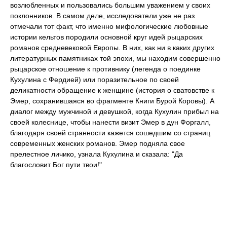
возлюбленных и пользовались большим уважением у своих
поклонников. В самом деле, исследователи уже не раз
отмечали тот факт, что именно мифологические любовные
истории кельтов породили основной круг идей рыцарских
романов средневековой Европы. В них, как ни в каких других
литературных памятниках той эпохи, мы находим совершенно
рыцарское отношение к противнику (легенда о поединке
Кухулина с Фердией) или поразительное по своей
деликатности обращение к женщине (история о сватовстве к
Эмер, сохранившаяся во фрагменте Книги Бурой Коровы). А
диалог между мужчиной и девушкой, когда Кухулин прибыл на
своей колеснице, чтобы нанести визит Эмер в дун Форгалл,
благодаря своей странности кажется сошедшим со страниц
современных женских романов. Эмер подняла свое
прелестное личико, узнала Кухулина и сказала: "Да
благословит Бог пути твои!"