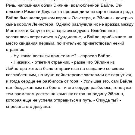
Речь, напоминая облик Эйлинн. возлюбленной Байле. Эти
гэльские Ромео и Джульетта происходили из королевского рода
Байле был наследником короны Ольстера, а Эйлинн - дочерью
сына короля Лейнстера. Однако разлучила их не вражда между
Монтекки и Капулетти, а чары злых духов. Влюбленные
условились встретиться в Дундилгане, и Байле, прибывшего на
место свидания первым, почтительно приветствовал некий
странник.
- Ну, какие вести ты принес мне? - спросил Байле.
- Никаких, - ответил странник, - разве что Эйлинн из
Лейнстера хотела было отправиться на свидание со своим
возлюбленным, но мужи лейнстерские заставили ее вернуться,
и тогда сердце ее разбилось от горя. - Услышав это, сам Байле
пал бездыханным на бреге - и его сердце разбилось, гонец же
тем временем улетел на крыльях ветра нa родину Эйлинн,
которая еще не успела отправиться в путь. - Откуда ты? -
спросила его девушка.