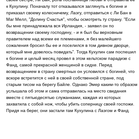
к Кухулину. Поначалу тот отказывался заглянуть к богине и
приказал своему колесничему, Лаэгу, отправиться с Ли Бан в
Маг Мелл, "Долину Счастья", чтобы осмотреть ту страну. "Если
бы мне принадлежала вся Ирландия, - заявил он по
возвращении своему господину, - и я был бы верховным
правителем над всеми ее племенами, я без малейшего
сожаления бросил бы ее и поселился в том дивном дворце,
который мне довелось повидать". Тогда Кухулин сам поспешил
к богине и целый месяц провел в этом кельтском парадизе с
Фанд, самой прекрасной женщиной в сидхе. Перед
возвращением в страну смертных он условился с богиней, что
вскоре встретится с ней в своей собственной стране, под
старым тисом на берегу Байле. Однако Эмер каким-то образом
услышала об этом и сама отправилась на место свидания
вместе с пятьюдесятью служанками, каждая из которых
захватила с собой нож, чтобы убить соперницу своей госпожи.
Придя на берег, они застали там Кухулина с Лаэгом и Фанд.