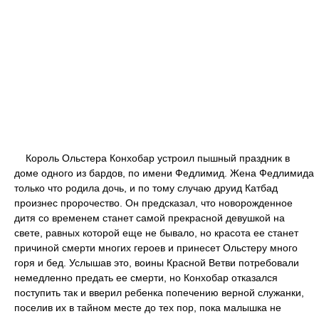
Король Ольстера Конхобар устроил пышный праздник в
доме одного из бардов, по имени Федлимид. Жена Федлимида
только что родила дочь, и по тому случаю друид Катбад
произнес пророчество. Он предсказал, что новорожденное
дитя со временем станет самой прекрасной девушкой на
свете, равных которой еще не бывало, но красота ее станет
причиной смерти многих героев и принесет Ольстеру много
горя и бед. Услышав это, воины Красной Ветви потребовали
немедленно предать ее смерти, но Конхобар отказался
поступить так и вверил ребенка попечению верной служанки,
поселив их в тайном месте до тех пор, пока малышка не