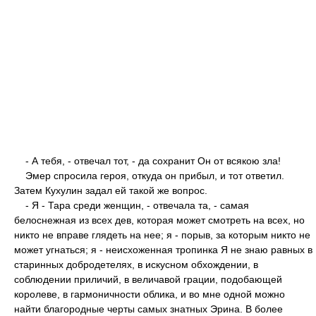
- А тебя, - отвечал тот, - да сохранит Он от всякою зла!
Эмер спросила героя, откуда он прибыл, и тот ответил.
Затем Кухулин задал ей такой же вопрос.
- Я - Тара среди женщин, - отвечала та, - самая
белоснежная из всех дев, которая может смотреть на всех, но
никто не вправе глядеть на нее; я - порыв, за которым никто не
может угнаться; я - неисхоженная тропинка Я не знаю равных в
старинных добродетелях, в искусном обхождении, в
соблюдении приличий, в величавой гpaции, подобающей
королеве, в гармоничности облика, и во мне одной можно
найти благородные черты самых знатных Эрина. В более