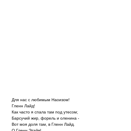
Для нас с любимым Наоизом!
Гленн Лайд!
Как часто я спала там под утесом;
Барсучий жир, форель и оленина -
Вот моя доля там, в Гленн Лайд.
О Гленн Этайв!