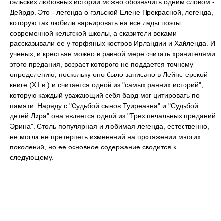
гэльских любовных историй можно обозначить одним словом -
Дейрдр. Это - легенда о гэльской Елене Прекрасной, легенда,
которую так любили варьировать на все лады поэты
современной кельтской школы, а сказители веками
рассказывали ее у торфяных костров Ирландии и Хайленда. И
ученых, и крестьян можно в равной мере считать хранителями
этого предания, возраст которого не поддается точному
определению, поскольку оно было записано в Лейнстерской
книге (ХII в.) и считается одной из "самых ранних историй",
которую каждый уважающий себя бард мог цитировать по
памяти. Наряду с "Судьбой сынов Туиреанна" и "Судьбой
детей Лира" она является одной из "Трех печальных преданий
Эрина". Столь популярная и любимая легенда, естественно,
не могла не претерпеть изменений на протяжении многих
поколений, но ее основное содержание сводится к
следующему.