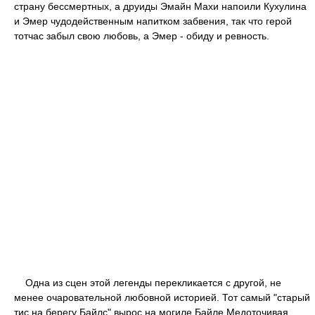
страну бессмертных, а друиды Эмайн Махи напоили Кухулина
и Эмер чудодейственным напитком забвения, так что герой
тотчас забыл свою любовь, а Эмер - обиду и ревность.
Одна из сцен этой легенды перекликается с другой, не
менее очаровательной любовной историей. Тот самый "старый
тис на берегу Байлс" вырос на могиле Байле Медоточивая