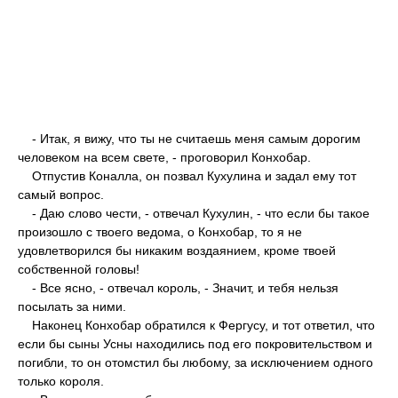
- Итак, я вижу, что ты не считаешь меня самым дорогим
человеком на всем свете, - проговорил Конхобар.
Отпустив Коналла, он позвал Кухулина и задал ему тот
самый вопрос.
- Даю слово чести, - отвечал Кухулин, - что если бы такое
произошло с твоего ведома, о Конхобар, то я не
удовлетворился бы никаким воздаянием, кроме твоей
собственной головы!
- Все ясно, - отвечал король, - Значит, и тебя нельзя
посылать за ними.
Наконец Конхобар обратился к Фергусу, и тот ответил, что
если бы сыны Усны находились под его покровительством и
погибли, то он отомстил бы любому, за исключением одного
только короля.