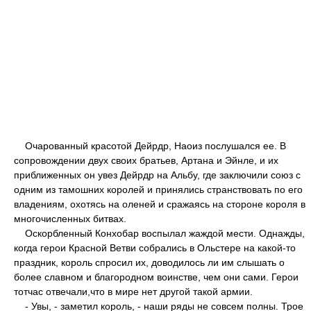
Очарованный красотой Дейрдр, Наоиз послушался ее. В
сопровождении двух своих братьев, Артана и Эйнле, и их
приближенных он увез Дейрдр на Альбу, где заключили союз с
одним из тамошних королей и принялись странствовать по его
владениям, охотясь на оленей и сражаясь на стороне короля в
многочисленных битвах.
Оскорбленный Конхобар воспылал жаждой мести. Однажды,
когда герои Красной Ветви собрались в Ольстере на какой-то
праздник, король спросил их, доводилось ли им слышать о
более славном и благородном воинстве, чем они сами. Герои
тотчас отвечали,что в мире нет другой такой армии.
- Увы, - заметил король, - наши ряды не совсем полны. Трое