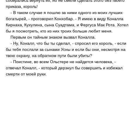
собирались вернуть их, но не смели сделать этого без твоего
приказа, король!
- В таком случае я пошлю за ними одного из моих лучших
богатырей, - проговорил Конхобар. - Я имею в виду Коналла
Кирнаха, Кухулина, сына Суадтама, и Фергуса Мак Рота. Хотел
бы я посмотреть, кто из них троих больше любит меня.
Первым он тайным знаком вызвал Коналла.
- Ну, Коналл, что бы ты сделал, - спросил его король, - если
бы тебя послали за сынами Усны и если бы они, несмотря на
твою охрану, на обратном пути были убиты?
- Поистине, во всем Ольстере не найдется человека, -
отвечал Коналл, - который дерзнул бы совершить и избежал
смерти от моей руки.