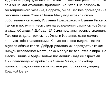
сам он не мог отклонить приглашение, чтобы не оскорбить
гостеприимного хозяина, Борраха, он решил без промедления
отослать сынов Усны в Эмайн Маху под охраной своих
собственных сыновей, Илланна Прекрасного и Бунине Рыжего.
Так он и поступил, несмотря на возражения самих сынов Усны
и ужас, объявший Дейрдр. Ей были посланы грозные видения.
Так, она видела трех сынов Усны и Илланна, сына самого
Фергуса, обезглавленными. Кроме того, она видела, как их
окутало облако крови. Дейрдр умоляла их переждать в каком-
нибудь безопасном месте, пока Фергус не вернется с пира. Но
Наоиз, Эйнле и Ардан только посмеялись над ее страхами.
Они благополучно прибыли в Эмайн Маху, и Конхобар
приказал предоставить в их полное распоряжение дворец
Красной Ветви.