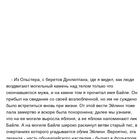
- Из Ольстера, с беретов Дунлилтана, где я видел, как люди
воздвигают могильный камень над телом только что
скончавшегося мужа, и на камне том я прочитал имя Байле. Он
прибыл на свидание со своей возлюбленной, но им не суждено
было встретиться вновь при жизни. От этой вести Эйлинн тоже
пала замертво и вскоре была похоронена; далее мы узнаем,
что на ее могиле выросла яблоня, а ее яблоки напоминают лик
Байле. А на могиле Байле широко раскинул ветви старый тис, в
очертаниях которого угадывается облик Эйлинн. Вероятно, эта
легенда - часть общеарийского наследия - бытует в фольклоре