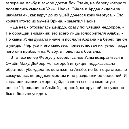
галере на Альбу и вскоре достиг Лох Этайв, на берегу которого
поселились сыновья Усны. Наоиз, Эйнле и Ардан сидели за
шахматами, как вдруг до их ушей донесся крик Фергуса. - Это
кричит кто-то из мужей Эрина, - заметил Наоиз.
- Да нет, - отозвалась Дейрдр, сразу почуявшая недоброе. -
Не обращай внимания: это всего лишь голос жителя Альбы. -
Но сыны Усны думали иначе и послали Ардана на берег, где он
и увидел Фергуса и его сыновей, приветствовал их, узнал, ради
чего они прибыли на Альбу, и повел их к братьям.
В тот же вечер Фергус уговорил сынов Усны возвратиться в
Эмайн Маху. Дейрдр же, которой интуиция подсказывала
обратное, убеждала их остаться на Альбе, но беглецы страшно
соскучились по родным местам и не разделяли ее опасений. И
когда они вышли в море, Дейдр запела свою знаменитую
песню "Прощание с Альбой", страной, которую ей не суждено
было больше увидеть.