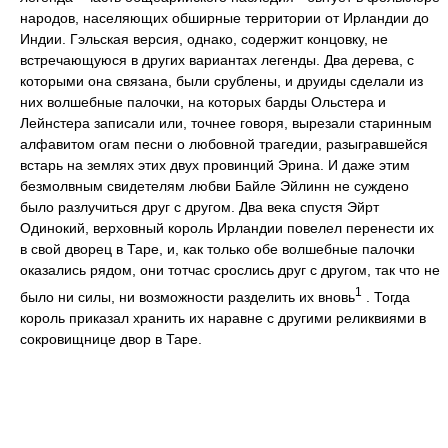
народов, населяющих обширные территории от Ирландии до
Индии. Гэльская версия, однако, содержит концовку, не
встречающуюся в других вариантах легенды. Два дерева, с
которыми она связана, были срублены, и друиды сделали из
них волшебные палочки, на которых барды Ольстера и
Лейнстера записали или, точнее говоря, вырезали старинным
алфавитом огам песни о любовной трагедии, разыгравшейся
встарь на землях этих двух провинций Эрина. И даже этим
безмолвным свидетелям любви Байле Эйлинн не суждено
было разлучиться друг с другом. Два века спустя Эйрт
Одинокий, верховный король Ирландии повелел перенести их
в свой дворец в Таре, и, как только обе волшебные палочки
оказались рядом, они тотчас срослись друг с другом, так что не
1
было ни силы, ни возможности разделить их вновь
. Тогда
король приказал хранить их наравне с другими реликвиями в
сокровищнице двор в Таре.