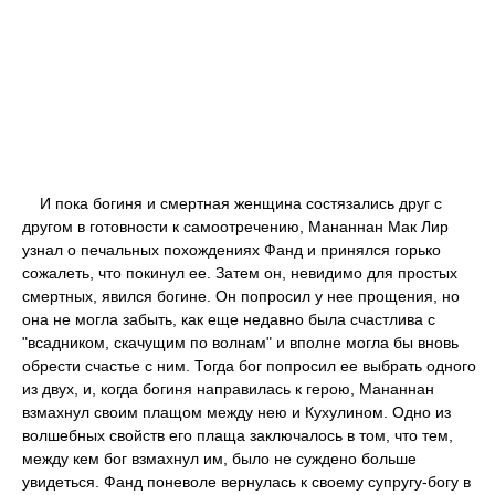
И пока богиня и смертная женщина состязались друг с
другом в готовности к самоотречению, Мананнан Мак Лир
узнал о печальных похождениях Фанд и принялся горько
сожалеть, что покинул ее. Затем он, невидимо для простых
смертных, явился богине. Он попросил у нее прощения, но
она не могла забыть, как еще недавно была счастлива с
"всадником, скачущим по волнам" и вполне могла бы вновь
обрести счастье с ним. Тогда бог попросил ее выбрать одного
из двух, и, когда богиня направилась к герою, Мананнан
взмахнул своим плащом между нею и Кухулином. Одно из
волшебных свойств его плаща заключалось в том, что тем,
между кем бог взмахнул им, было не суждено больше
увидеться. Фанд поневоле вернулась к своему cyпругу-богу в