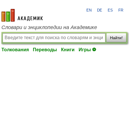
EN
DE
ES
FR
academic.ru
Словари и энциклопедии на Академике
Найти!
Толкования
Переводы
Книги
Игры ⚽