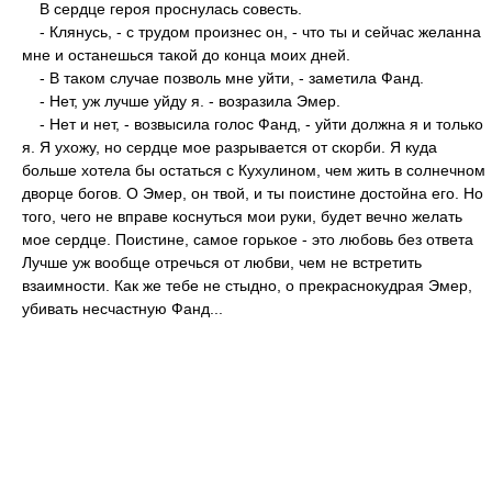
В сердце героя проснулась совесть.
- Клянусь, - с трудом произнес он, - что ты и сейчас желанна
мне и останешься такой до конца моих дней.
- В таком случае позволь мне уйти, - заметила Фанд.
- Нет, уж лучше уйду я. - возразила Эмер.
- Нет и нет, - возвысила голос Фанд, - уйти должна я и только
я. Я ухожу, но сердце мое разрывается от скорби. Я куда
больше хотела бы остаться с Кухулином, чем жить в солнечном
дворце богов. О Эмер, он твой, и ты поистине достойна его. Но
того, чего не вправе коснуться мои руки, будет вечно желать
мое сердце. Поистине, самое горькое - это любовь без ответа
Лучше уж вообще отречься от любви, чем не встретить
взаимности. Как же тебе не стыдно, о прекраснокудрая Эмер,
убивать несчастную Фанд...