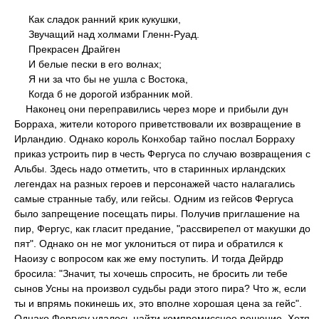
Как сладок ранний крик кукушки,
Звучащий над холмами Гленн-Руад.
Прекрасен Драйген
И белые пески в его волнах;
Я ни за что бы не ушла с Востока,
Когда б не дорогой избранник мой.
Наконец они переправились через море и прибыли дун
Борраха, жители которого приветствовали их возвращение в
Ирландию. Однако король Конхобар тайно послал Борраху
приказ устроить пир в честь Фергуса по случаю возвращения с
Альбы. Здесь надо отметить, что в старинных ирландских
легендах на разных героев и персонажей часто налагались
самые странные табу, или гейсы. Одним из гейсов Фергуса
было запрещение посещать пиры. Получив приглашение на
пир, Фергус, как гласит предание, "рассвирепел от макушки до
пят". Однако он не мог уклониться от пира и обратился к
Наоизу с вопросом как же ему поступить. И тогда Дейрдр
бросила: "Значит, ты хочешь спросить, не бросить ли тебе
сынов Усны на произвол судьбы ради этого пира? Что ж, если
ты и впрямь покинешь их, это вполне хорошая цена за гейс".
Однако Фергусу удалось найти компромиссное решение. Хотя