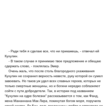
- Ради тебя я сделаю все, что ни прикажешь, - отвечал ей
Кухулин.
- В таком случае я принимаю твое предложение и обещаю
сдержать слово, - поклялась Эмер.
Очень жаль, что после столь благородного ухаживания
Кухулин не сохранил верность невесте, руку которой он сумел
завоевать. Но таков уж удел всех славных героев, которых не
только смертные женщины, но и богини нередко соблазняют
сойти с пути добродетели. Так, в истории под названием
"Кухулин на одре болезни" рассказывается о том, как Фанд,
жена Мананнана Мак Лира, покинутая богом моря, поручила
своей сестре, Ли Бан, роль посланницы любви и отправила ее