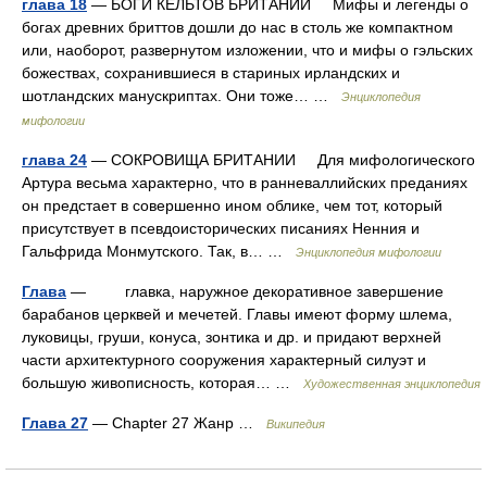
глава 18
— БОГИ КЕЛЬТОВ БРИТАНИИ Мифы и легенды о
богах древних бриттов дошли до нас в столь же компактном
или, наоборот, развернутом изложении, что и мифы о гэльских
божествах, сохранившиеся в стариных ирландских и
шотландских манускриптах. Они тоже… …
Энциклопедия
мифологии
глава 24
— СОКРОВИЩА БРИТАНИИ Для мифологического
Артура весьма характерно, что в ранневаллийских преданиях
он предстает в совершенно ином облике, чем тот, который
присутствует в псевдоисторических писаниях Ненния и
Гальфрида Монмутского. Так, в… …
Энциклопедия мифологии
Глава
— главка, наружное декоративное завершение
барабанов церквей и мечетей. Главы имеют форму шлема,
луковицы, груши, конуса, зонтика и др. и придают верхней
части архитектурного сооружения характерный силуэт и
большую живописность, которая… …
Художественная энциклопедия
Глава 27
— Chapter 27 Жанр …
Википедия