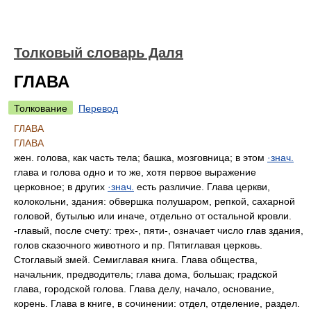
Толковый словарь Даля
ГЛАВА
Толкование
Перевод
ГЛАВА
ГЛАВА
жен. голова, как часть тела; башка, мозговница; в этом
·знач.
глава и голова одно и то же, хотя первое выражение
церковное; в других
·знач.
есть различие. Глава церкви,
колокольни, здания: обвершка полушаром, репкой, сахарной
головой, бутылью или иначе, отдельно от остальной кровли.
-главый, после счету: трех-, пяти-, означает число глав здания,
голов сказочного животного и пр. Пятиглавая церковь.
Стоглавый змей. Семиглавая книга. Глава общества,
начальник, предводитель; глава дома, большак; градской
глава, городской голова. Глава делу, начало, основание,
корень. Глава в книге, в сочинении: отдел, отделение, раздел.