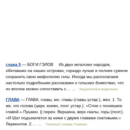
глава 5
— БОГИ ГЭЛОВ Из двух кельтских народов,
обитавших на наших островах, гораздо лучше и полнее сумели
сохранить свою мифологию гэлы. Иногда мы располагаем
настолько подробными рассказами о гэльских божествах, что
их вполне можно сопоставить с… …
Энциклопедия мифологии
ГЛАВА
— ГЛАВА, главы, мн. главы (главы устар.), жен. 1. То
же, что голова (церк. книжн, поэт. устар.). «Стою с поникшею
главой.» Пушкин. || перен. Вершина, верх скалы, горы (поэт.).
«И Шат подъемлется за ними с двумя главами снеговыми.»
Лермонтов. 2.… …
Толковый словарь Ушакова