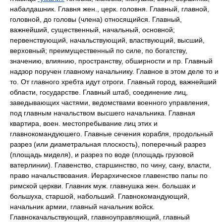
набалдашник. Главня жен., церк. головня. Главный, главной,
головной, до головы (члена) относящийся. Главный,
важнейший, существенный, начальный, основной;
первенствующий, начальствующий, властвующий, высший,
верховный; преимущественный по силе, по богатству,
значению, влиянию, пространству, обширности и пр. Главный
надзор поручен главному начальнику. Главное в этом деле то и
то. От главного хребта идут отроги. Главный город, важнейший
области, государстве. Главный штаб, соединение лиц,
заведывающих частями, ведомствами военного управления,
под главным начальством высшего начальника. Главная
квартира, воен. местопребывание лиц этих и
главнокомандуюшего. Главные сечения корабля, продольный
разрез (или диаметральная плоскость), поперечный разрез
(площадь миделя), и разрез по воде (площадь грузовой
ватерлинии). Главенство, старшинство, по чину, сану, власти,
право начальствования. Иерархическое главенство папы по
римской церкви. Главник муж. главнушка жен. большак и
большуха, старшой, набольший. Главнокомандующий,
начальник армии, главный начальник войск.
Главнокачальствующий, главноуправляющий, главный