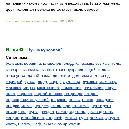
начальник какой либо части или ведомства. Главотяжь жен.,
церк. головная повязка ветхозаветников, евреев.
Толковый словарь Даля
.
В.И. Даль.
1863-1866
.
.
Игры ⚽
Нужна курсовая?
Синонимы
:
большак
,
вершина
,
владелец
,
владыка
,
вождь
,
возглавитель
,
главарь
,
главизна
,
главка
,
главноуправляющий
,
голова
,
головушка
,
далай-лама
,
директор
,
дож
,
имам
,
коновод
,
корифей
,
купол
,
лерд
,
лидер
,
луковица
,
луковка
,
маковица
,
маковка
,
мирза
,
мозговница
,
наместник
,
начальник
,
оегун
,
папа
,
параша
,
партайгеноссе
,
патриарх
,
патрон
,
первоприсутствующий
,
перикон
,
песнь
,
песня
,
посадник
,
предводитель
,
председатель
,
предстоятель
,
президент
,
принципал
,
пункт
,
раздел
,
распорядитель
,
руководитель
,
синдик
,
старейшина
,
старшой
,
статья
,
сура
,
хозяин
,
хутухта
,
часть
,
шапка
,
шеф
,
экзарх
,
эмир-хаджи