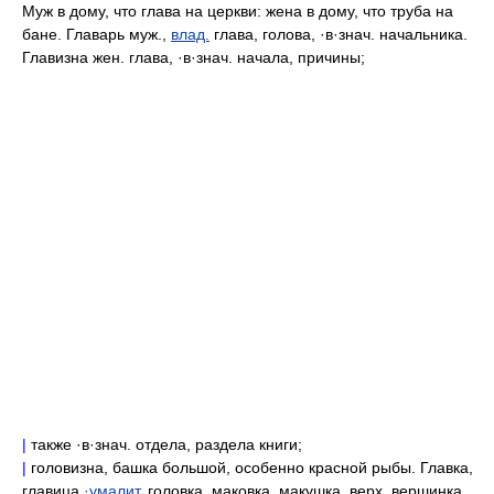
Муж в дому, что глава на церкви: жена в дому, что труба на
бане. Главарь муж.,
влад.
глава, голова, ·в·знач. начальника.
Главизна жен. глава, ·в·знач. начала, причины;
|
также ·в·знач. отдела, раздела книги;
|
головизна, башка большой, особенно красной рыбы. Главка,
главица
·умалит.
головка, маковка, макушка, верх, вершинка,