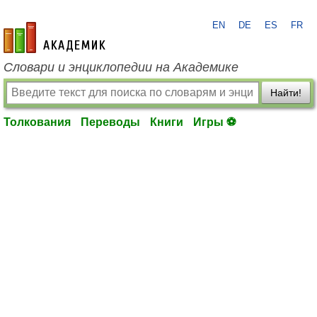
EN
DE
ES
FR
academic.ru
Словари и энциклопедии на Академике
Найти!
Толкования
Переводы
Книги
Игры ⚽