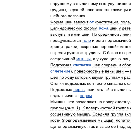
наружному
затылочному
выступу
;
нижняя
грудины
,
верхней
поверхности
ключицы
шейного
позвонка
.
Форма
шеи
зависит
от
конституции
,
пола
цилиндрическую
форму
.
Кожа
шеи
у
дете
выступы
и
ямки
шеи
.
По
срединной
лини
прощупывается
тело
и
рога
подъязычной
хрящи
трахеи
,
покрытые
перешейком
щи
вырезки
рукоятки
грудины
.
С
боков
от
ср
сосцевидной
мышцы
,
а
у
худощавых
лиц
Подкожная
клетчатка
шеи
спереди
и
сбок
сплетение
)
,
поверхностные
вены
шеи
—
шеи
по
ходу
которых
двумя
группами
ра
Стенки
подкожных
вен
тесно
связаны
с
ф
Подкожные
нервы
шеи:
малый
затылочн
надключичные
нервы
.
Мышцы
шеи
разделяют
на
поверхностну
группы
(
рис
.
1
).
К
поверхностной
группе
сосцевидную
мышцу
.
Средняя
группа
вк
кости
(
подподъязычные
мышцы
)
:
лопато
щитоподъязычную
,
так
и
выше
ее
(
надпо