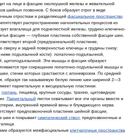
дит
на
лице
в
фасцию
околоушной
железы
и
жевательной
ков
шейных
позвонков
.
С
боков
образует
отрог
в
виде
ечным
отросткам
и
разделяющей
фасциальное
пространство
репятствует
распространению
нагноительных
процессов
из
зует
влагалища
для
подчелюстной
железы
,
грудино
-
ключично
-
етья
фасция
—
глубокая
пластинка
собственной
фасции
шеи
,
ответствует
второй
(
предтрахеальной
)
пластинке
,
ью
сверху
и
задней
поверхностью
ключицы
и
грудины
снизу
;
ниже
подъязычной
кости
)
:
лопаточно
-
подъязычной
,
й
,
щитоподъязычной
.
Эти
мышцы
и
фасции
образуют
ягивается
при
сокращении
лопаточно
-
подъязычной
мышцы
и
шеи
,
стенки
которых
срастаются
с
апоневрозом
.
По
средней
я
,
образуя
так
называемую
белую
линию
шеи
шириной
2
—
3
имеет
париетальную
и
висцеральную
пластинки
.
,
гортань
,
пищевод
,
крупные
сосуды
,
трахею
,
щитовидную
их
.
Париетальный
листок
охватывает
все
эти
органы
вместе
и
ртерии
,
внутренней
яремной
вены
и
блуждающего
нерва
.
етствует
предпозвоночной
пластинке
шейной
фасции
,
в
шеи
и
покрывает
симпатический
ствол
,
предпозвоночные
и
галище
.
ками
образуются
межфасциальные
клетчаточные
пространства