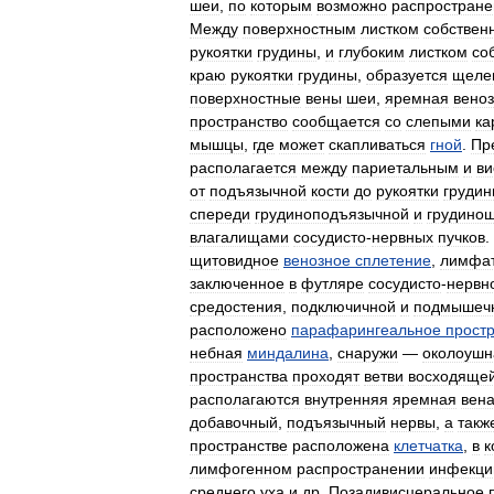
шеи
,
по
которым
возможно
распростране
Между
поверхностным
листком
собствен
рукоятки
грудины
,
и
глубоким
листком
со
краю
рукоятки
грудины
,
образуется
щеле
поверхностные
вены
шеи
,
яремная
вено
пространство
сообщается
со
слепыми
ка
мышцы
,
где
может
скапливаться
гной
.
Пр
располагается
между
париетальным
и
в
от
подъязычной
кости
до
рукоятки
груди
спереди
грудиноподъязычной
и
грудино
влагалищами
сосудисто
-
нервных
пучков
.
щитовидное
венозное
сплетение
,
лимфат
заключенное
в
футляре
сосудисто
-
нервн
средостения
,
подключичной
и
подмышеч
расположено
парафарингеальное
прост
небная
миндалина
,
снаружи
—
околоушн
пространства
проходят
ветви
восходяще
располагаются
внутренняя
яремная
вен
добавочный
,
подъязычный
нервы
,
а
такж
пространстве
расположена
клетчатка
,
в
к
лимфогенном
распространении
инфекци
среднего
уха
и
др
.
Позадивисцеральное