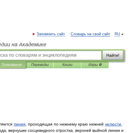
Запомнить сайт
Словарь на свой сайт
RU
едии на Академике
Найти!
Толкования
Переводы
Книги
Игры ⚽
ляется
линия
,
проходящая
по
нижнему
краю
нижней
челюсти
,
ода
,
верхушке
сосцевидного
отростка
,
верхней
выйной
линии
и