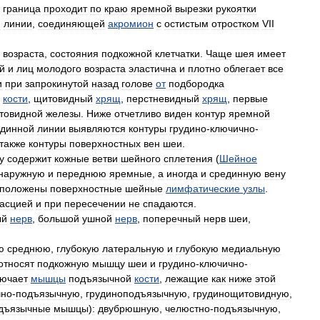
граница
проходит
по
краю
яремной
вырезки
рукоятки
и
линии
,
соединяющей
акромион
с
остистым
отростком
VII
,
возраста
,
состояния
подкожной
клетчатки
.
Чаще
шея
имеет
й
и
лиц
молодого
возраста
эластична
и
плотно
облегает
все
и
при
запрокинутой
назад
голове
от
подбородка
кости
,
щитовидный
хрящ
,
перстневидный
хрящ
,
первые
товидной
железы
.
Ниже
отчетливо
виден
контур
яремной
единной
линии
выявляются
контуры
грудино
-
ключично
-
также
контуры
поверхностных
вен
шеи
.
у
содержит
кожные
ветви
шейного
сплетения
(
Шейное
наружную
и
переднюю
яремные
,
а
иногда
и
срединную
вену
сположены
поверхностные
шейные
лимфатические
узлы
.
асцией
и
при
пересечении
не
спадаются
.
ый
нерв
,
большой
ушной
нерв
,
поперечный
нерв
шеи
,
ю
среднюю
,
глубокую
латеральную
и
глубокую
медиальную
относят
подкожную
мышцу
шеи
и
грудино
-
ключично
-
лючает
мышцы
подъязычной
кости
,
лежащие
как
ниже
этой
чно
-
подъязычную
,
грудиноподъязычную
,
грудинощитовидную
,
дъязычные
мышцы
)
:
двубрюшную
,
челюстно
-
подъязычную
,