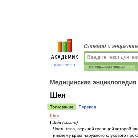
Словари и энциклоп
academic.ru
Медицинская энциклопедия
Медицинская энциклопедия
Шея
Толкование
Перевод
Шея
I
Ше́я
(
collum
)
Часть
тела
,
верхней
границей
которой
яв
нижнему
краю
наружного
слухового
прох