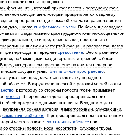
ние
воспалительных
процессов
.
ной
фасции
шеи
,
который
прикрепляется
к
переднему
краю
бственной
фасции
шеи
,
который
прикрепляется
к
заднему
видное
пространство
,
где
в
рыхлой
клетчатке
располагаются
зная
дуга
,
иногда
лимфатические
узлы
.
По
бокам
щелевидное
рманами
позади
нижнего
края
грудино
-
ключично
-
сосцевидной
едвисцеральное
,
или
предтрахеальное
,
пространство
исцеральным
листками
четвертой
фасции
и
распространяется
ны
,
где
переходит
в
переднее
средостение
.
Оно
ограничено
щитовидной
мышцами
,
сзади
гортанью
и
трахеей
,
с
боков
В
предвисцеральном
пространстве
находятся
непарное
ические
сосуды
и
узлы
.
Клетчаточное
пространство
,
ого
пучка
шеи
,
продолжается
в
клетчатку
переднего
ной
областей
.
В
окружности
носовой
и
ротовой
частей
глотки
ранство
,
к
которому
со
стороны
полости
глотки
примыкает
ая
железа
.
В
переднем
отделе
парафарингеального
й
небной
артерии
и
одноименные
вены
.
В
заднем
отделе
а
,
внутренняя
сонная
артерия
,
языкоглоточный
,
блуждающий
,
е
симпатический
ствол
.
В
ретрифарингеальном
(
заглоточном
)
оторой
часто
возникает
заглоточный
абсцесс
при
и
со
стороны
полости
носа
,
носоглотки
,
слуховой
трубы
,
пространство
находится
между
четвертой
и
пятой
фасциями
,