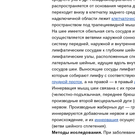
распространяется
от
основания
черепа
д
переходит
внизу
в
клетчатку
заднего
сред
надключичной
области
лежит
клетчаточн
пространством
под
трапециевидной
мыш
На
шее
имеется
обильная
сеть
сосудов
и
осуществляется
ветвями
наружной
сонн
систему
передней
,
наружной
и
внутренн
лимфатическим
сосудам
к
глубоким
шей
лимфатические
узлы
,
расположенные
сп
латеральные
шейные
,
идущие
вдоль
вну
сосудов
шеи
.
Выносящие
сосуды
лимфат
которые
собирают
лимфу
с
соответству
грудной
проток
,
а
на
правой
—
в
правый
Иннервация
мышц
шеи
связана
с
их
про
(
челюстно
-
подъязычная
,
переднее
брюш
производные
второй
висцеральной
дуги
(
нервом
.
Производные
жаберных
дуг
—
г
иннервируются
добавочным
нервом
и
ше
происхождение
,
и
их
иннервация
осущес
(
ветви
шейного
сплетения
).
Методы
исследования
.
При
заболеван