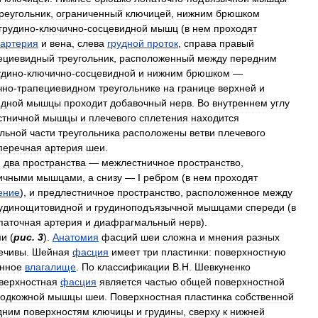
реугольник
,
ограниченный
ключицей
,
нижним
брюшком
грудино
-
ключично
-
сосцевидной
мышц
(
в
нем
проходят
артерия
и
вена
,
слева
грудной
проток
,
справа
правый
ециевидный
треугольник
,
расположенный
между
передним
удино
-
ключично
-
сосцевидной
и
нижним
брюшком
—
чно
-
трапециевидном
треугольнике
на
границе
верхней
и
идной
мышцы
проходит
добавочный
нерв
.
Во
внутреннем
углу
стничной
мышцы
и
плечевого
сплетения
находится
льной
части
треугольника
расположены
ветви
плечевого
перечная
артерия
шеи
.
я
два
пространства
—
межлестничное
пространство
,
ичными
мышцами
,
а
снизу
—
I
ребром
(
в
нем
проходят
ение
),
и
предлестничное
пространство
,
расположенное
между
удинощитовидной
и
грудиноподъязычной
мышцами
спереди
(
в
паточная
артерия
и
диафрагмальный
нерв
).
ми
(
рис
.
3
).
Анатомия
фасций
шеи
сложна
и
мнения
разных
ечивы
.
Шейная
фасция
имеет
три
пластинки:
поверхностную
нное
влагалище
.
По
классификации
В
.
Н
.
Шевкуненко
верхностная
фасция
является
частью
общей
поверхностной
одкожной
мышцы
шеи
.
Поверхностная
пластинка
собственной
дним
поверхностям
ключицы
и
грудины
,
сверху
к
нижней