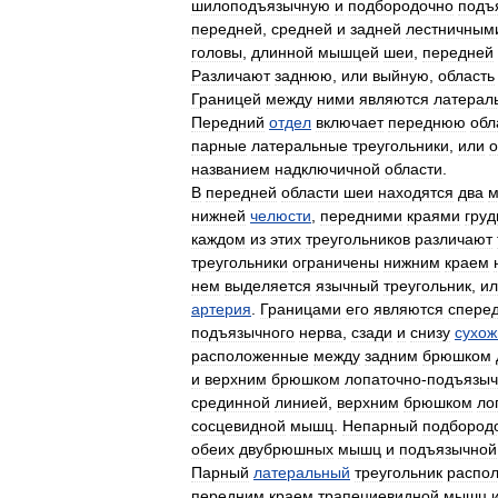
шилоподъязычную
и
подбородочно
подъ
передней
,
средней
и
задней
лестничным
головы
,
длинной
мышцей
шеи
,
передней
Различают
заднюю
,
или
выйную
,
область
Границей
между
ними
являются
латерал
Передний
отдел
включает
переднюю
обл
парные
латеральные
треугольники
,
или
о
названием
надключичной
области
.
В
передней
области
шеи
находятся
два
м
нижней
челюсти
,
передними
краями
груд
каждом
из
этих
треугольников
различают
треугольники
ограничены
нижним
краем
нем
выделяется
язычный
треугольник
,
ил
артерия
.
Границами
его
являются
спере
подъязычного
нерва
,
сзади
и
снизу
сухож
расположенные
между
задним
брюшком
и
верхним
брюшком
лопаточно
-
подъязыч
срединной
линией
,
верхним
брюшком
ло
сосцевидной
мышц
.
Непарный
подбород
обеих
двубрюшных
мышц
и
подъязычной
Парный
латеральный
треугольник
распол
передним
краем
трапециевидной
мышц