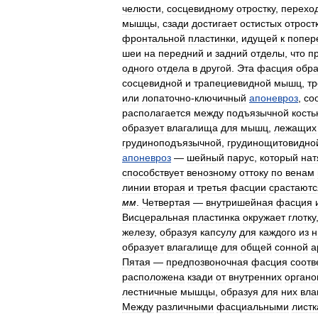
челюсти
,
сосцевидному
отростку
,
перехо
мышцы
,
сзади
достигает
остистых
отрост
фронтальной
пластинки
,
идущей
к
попер
шеи
на
передний
и
задний
отделы
,
что
п
одного
отдела
в
другой
.
Эта
фасция
обра
сосцевидной
и
трапециевидной
мышц
,
тр
или
лопаточно
-
ключичный
апоневроз
,
со
располагается
между
подъязычной
кост
образует
влагалища
для
мышц
,
лежащих
грудиноподъязычной
,
грудинощитовидно
апоневроз
—
шейный
парус
,
который
нат
способствует
венозному
оттоку
по
венам
линии
вторая
и
третья
фасции
срастаютс
мм
.
Четвертая
—
внутришейная
фасция
Висцеральная
пластинка
окружает
глотку
железу
,
образуя
капсулу
для
каждого
из
н
образует
влагалище
для
общей
сонной
а
Пятая
—
предпозвоночная
фасция
соотв
расположена
кзади
от
внутренних
органо
лестничные
мышцы
,
образуя
для
них
вла
Между
различными
фасциальными
лист