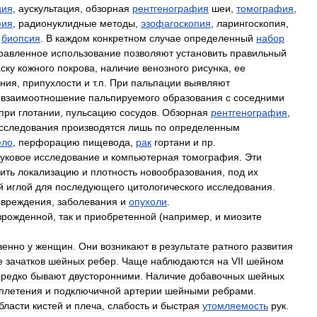
ция
,
аускультация
,
обзорная
рентгенография
шеи
,
томография
,
фия
,
радионуклидные
методы
,
эзофагоскопия
,
ларингоскопия
,
биопсия
.
В
каждом
конкретном
случае
определенный
набор
равленное
использование
позволяют
установить
правильный
ску
кожного
покрова
,
наличие
венозного
рисунка
,
ее
ания
,
припухлости
и
т
.
п
.
При
пальпации
выявляют
,
взаимоотношение
пальпируемого
образования
с
соседними
при
глотании
,
пульсацию
сосудов
.
Обзорная
рентгенография
,
сследования
производятся
лишь
по
определенным
ело
,
перфорацию
пищевода
,
рак
гортани
и
пр
.
вуковое
исследование
и
компьютерная
томография
.
Эти
ить
локализацию
и
плотность
новообразования
,
под
их
й
иглой
для
последующего
цитологического
исследования
.
овреждения
,
заболевания
и
опухоли
.
врожденной
,
так
и
приобретенной
(
например
,
и
миозите
венно
у
женщин
.
Они
возникают
в
результате
ратного
развития
е
зачатков
шейных
ребер
.
Чаще
наблюдаются
на
VII
шейном
ередко
бывают
двусторонними
.
Наличие
добавочных
шейных
плетения
и
подключичной
артерии
шейными
ребрами
.
бласти
кистей
и
плеча
,
слабость
и
быстрая
утомляемость
рук
.