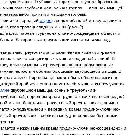
язычную
мышцы
.
Глубокая
латеральная
группа
образована
и
мышцами
;
глубокая
медиальная
группа
—
длинной
мышцей
и
латеральной
прямыми
мышцами
головы
.
шеи
и
ее
передний
отдел
с
рядом
областей
и
треугольников
.
ьные
края
трапециевидных
мышц
(
рис
.
2
).
асть
шеи
,
парные
грудино
-
ключично
-
сосцевидные
области
и
бласти
.
Латеральные
треугольники
известны
также
под
едиальных
треугольника
,
ограниченные
нижними
краями
ино
-
ключично
-
сосцевидных
мышц
и
срединной
линией
.
В
треугольники
меньших
размеров:
парные
подчелюстные
нижней
челюсти
и
обоими
брюшками
двубрюшной
мышцы
.
В
и
треугольник
Пирогова
,
где
может
быть
обнажена
язычная
ди
задний
край
челюстно
-
подъязычной
мышцы
,
сверху
участок
илие
двубрюшной
мышцы
,
сонные
треугольники
,
двубрюшной
,
передним
краем
грудино
-
ключично
-
сосцевидной
ной
мышц
.
Лопаточно
-
трахеальный
треугольник
ограничен
паточно
-
подъязычной
и
передним
краем
грудино
-
ключично
-
очный
треугольник
находится
между
передними
брюшками
костью
.
агается
между
задним
краем
грудино
-
ключично
-
сосцевидной
и
и
ключицей
.
Нижнее
брюшко
лопаточно
-
подъязычной
мышцы