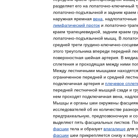
разделяет
его
на
лопаточно
-
ключичный
т
лопаточно
-
подъязычной
и
задним
краем
наружная
яремная
вена
,
надлопаточные
лимфатический
проток
и
лопаточно
-
трап
краем
трапециевидной
,
задним
краем
гр
лопаточно
-
подъязычной
мышц
.
В
лопато
средней
трети
грудино
-
ключично
-
сосцев
этого
треугольника
впереди
передней
ле
поверхностная
шейная
артерия
.
В
медиа
сплетения
и
проходящая
между
ними
по
Между
лестничными
мышцами
находятс
ограниченное
передней
и
средней
лестн
подключичная
артерия
и
плечевое
сплет
передней
лестничной
мышцей
сзади
и
гр
нем
проходят
подключичная
вена
,
надло
Мышцы
и
органы
шеи
окружены
фасция
исследователей
об
их
количестве
разнор
предтрахеальную
,
предпозвоночную
и
со
выделяют
пять
фасциальных
листков
.
По
фасции
тела
и
образует
влагалище
для
п
фасции
шеи
прикрепляется
снизу
к
пере