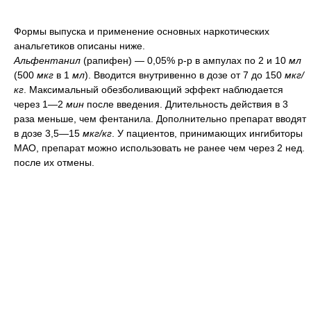
Формы выпуска и применение основных наркотических
анальгетиков описаны ниже.
Альфентанил
(рапифен) — 0,05% р-р в ампулах по 2 и 10
мл
(500
мкг
в 1
мл
). Вводится внутривенно в дозе от 7 до 150
мкг/
кг
. Максимальный обезболивающий эффект наблюдается
через 1—2
мин
после введения. Длительность действия в 3
раза меньше, чем фентанила. Дополнительно препарат вводят
в дозе 3,5—15
мкг/кг
. У пациентов, принимающих ингибиторы
МАО, препарат можно использовать не ранее чем через 2 нед.
после их отмены.