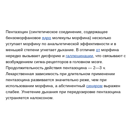
Пентазоцин (синтетическое соединение, содержащее
бензоморфановое
ядро
молекулы морфина) несколько
уступает морфину по анальгетической эффективности и в
меньшей степени угнетает дыхание. В отличие
от
морфина
нередко вызывает дисфорию и
галлюцинации
, что связывают с
возбуждением сигма-рецепторов в головном мозге.
Продолжительность действия пентазоцина — 2—3
ч.
Лекарственная зависимость при длительном применении
пентазоцина развивается значительно реже, чем при
использовании морфина, а абстинентный
синдром
выражен
слабее. Угнетение дыхания при передозировке пентазоцина
устраняется налоксоном.