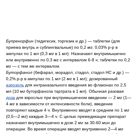
Бупренорфин
(тидигесик, торгезик и др.) — таблетки (для
приема внутрь и сублингвальные) по 0,2
мг
; 0,03% р-р в
ампулах по 1
мл
(0,3
мг
в 1
мл
). Назначают внутримышечно
или внутривенно по 0,3
мг
с интервалом 6-8
ч
; таблетки по 0,2
мг
— с тем же интервалом.
Буторфанол
(бефарал, морадол, стадол, стадол НС и др.) —
0,2% р-р в ампулах по 1
мл
(2
мг
в 1
мл
); дозированный
аэрозоль
для интраназального введения во флаконах по 2,5
мл
(10
мг
буторфанола тартрата в 1
мл
). Обычная разовая
доза
для взрослых при внутримышечном введении — 2
мг
(1—
4
мг
в зависимости от интенсивности боли), введение
повторяют каждые 4
ч.
Внутривенно вводят в среднем по 1
мг
(0,5—2
мг
) каждые 3—4
ч.
С целью премедикации препарат
назначают внутримышечно в дозе 2
мг
за 30-60
мин
до
операции. Во время операции вводят внутривенно 2—4
мг