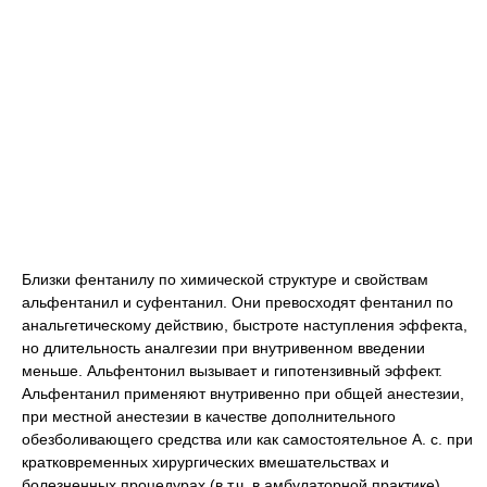
Близки фентанилу по химической структуре и свойствам
альфентанил и суфентанил. Они превосходят фентанил по
анальгетическому действию, быстроте наступления эффекта,
но длительность аналгезии при внутривенном введении
меньше. Альфентонил вызывает и гипотензивный эффект.
Альфентанил применяют внутривенно при общей анестезии,
при местной анестезии в качестве дополнительного
обезболивающего средства или как самостоятельное А. с. при
кратковременных хирургических вмешательствах и
болезненных процедурах (в т.ч. в амбулаторной практике).