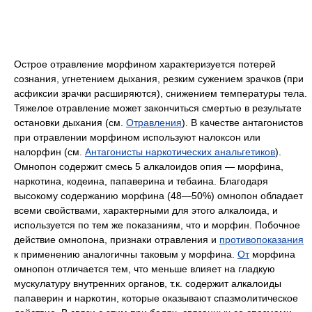
Острое отравление морфином характеризуется потерей
сознания, угнетением дыхания, резким сужением зрачков (при
асфиксии зрачки расширяются), снижением температуры тела.
Тяжелое отравление может закончиться смертью в результате
остановки дыхания (см.
Отравления
). В качестве антагонистов
при отравлении морфином используют налоксон или
налорфин (см.
Антагонисты наркотических анальгетиков
).
Омнопон содержит смесь 5 алкалоидов опия — морфина,
наркотина, кодеина, папаверина и тебаина. Благодаря
высокому содержанию морфина (48—50%) омнопон обладает
всеми свойствами, характерными для этого алкалоида, и
используется по тем же показаниям, что и морфин. Побочное
действие омнопона, признаки отравления и
противопоказания
к применению аналогичны таковым у морфина.
От
морфина
омнопон отличается тем, что меньше влияет на гладкую
мускулатуру внутренних органов, т.к. содержит алкалоиды
папаверин и наркотин, которые оказывают спазмолитическое