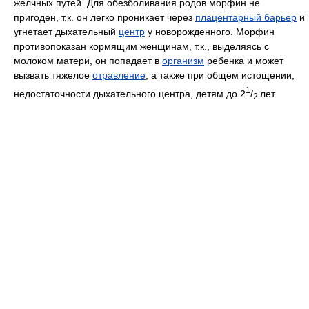
желчных путей. Для обезболивания родов морфин не
пригоден, т.к. он легко проникает через
плацентарный барьер
и
угнетает дыхательный
центр
у новорожденного. Морфин
противопоказан кормящим женщинам, т.к., выделяясь с
молоком матери, он попадает в
организм
ребенка и может
вызвать тяжелое
отравление
, а также при общем истощении,
1
недостаточности дыхательного центра, детям до 2
/
лет.
2