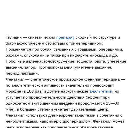
Тилидин — синтетический
препарат
, сходный по структуре и
фармакологическим свойствам с тримеперидином.
Применяется при болях, связанных с травмами, операциями,
ожогами, опухолями, а также при инфаркте миокарда и др.
Побочные явления: головокружение, тошнота, рвота, угнетение
дыхания, запор. Противопоказания: угнетение дыхания,
период лактации.
Фентанил — синтетическое производное фенилпиперидина —
по анальгетической активности значительно превосходит
морфин (в 100 раз) и другие наркотические
анальгетики
, но
уступает по продолжительности действия (эффект при
однократном внутривенном введении продолжается 15—30
мин), в большей степени угнетает дыхательный центр.
Фентанил используют для нейролептаналгезии в сочетании с
нейролептиками, например с дроперидолом. Фентанил может
быть использован как дополнительное обезболивающее