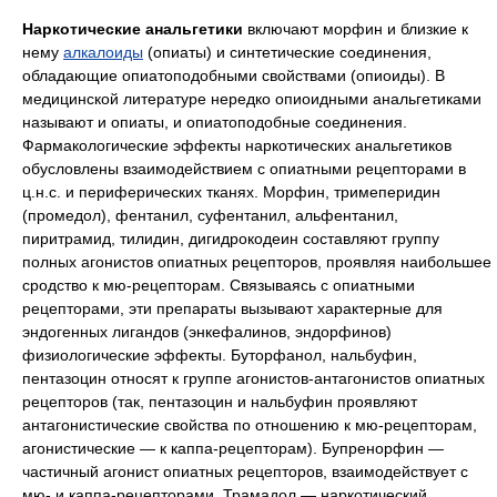
Наркотические анальгетики
включают морфин и близкие к
нему
алкалоиды
(опиаты) и синтетические соединения,
обладающие опиатоподобными свойствами (опиоиды). В
медицинской литературе нередко опиоидными анальгетиками
называют и опиаты, и опиатоподобные соединения.
Фармакологические эффекты наркотических анальгетиков
обусловлены взаимодействием с опиатными рецепторами в
ц.н.с. и периферических тканях. Морфин, тримеперидин
(промедол), фентанил, суфентанил, альфентанил,
пиритрамид, тилидин, дигидрокодеин составляют группу
полных агонистов опиатных рецепторов, проявляя наибольшее
сродство к мю-рецепторам. Связываясь с опиатными
рецепторами, эти препараты вызывают характерные для
эндогенных лигандов (энкефалинов, эндорфинов)
физиологические эффекты. Буторфанол, нальбуфин,
пентазоцин относят к группе агонистов-антагонистов опиатных
рецепторов (так, пентазоцин и нальбуфин проявляют
антагонистические свойства по отношению к мю-рецепторам,
агонистические — к каппа-рецепторам). Бупренорфин —
частичный агонист опиатных рецепторов, взаимодействует с
мю- и каппа-рецепторами. Трамадол — наркотический