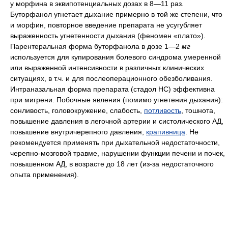
у морфина в эквипотенциальных дозах в 8—11 раз.
Буторфанол угнетает дыхание примерно в той же степени, что
и морфин, повторное введение препарата не усугубляет
выраженность угнетенности дыхания (феномен «плато»).
Парентеральная форма буторфанола в дозе 1—2
мг
используется для купирования болевого синдрома умеренной
или выраженной интенсивности в различных клинических
ситуациях, в т.ч. и для послеоперационного обезболивания.
Интраназальная форма препарата (стадол НС) эффективна
при мигрени. Побочные явления (помимо угнетения дыхания):
сонливость, головокружение, слабость,
потливость
, тошнота,
повышение давления в легочной артерии и систолического АД,
повышение внутричерепного давления,
крапивница
. Не
рекомендуется применять при дыхательной недостаточности,
черепно-мозговой травме, нарушении функции печени и почек,
повышенном АД, в возрасте до 18 лет (из-за недостаточного
опыта применения).