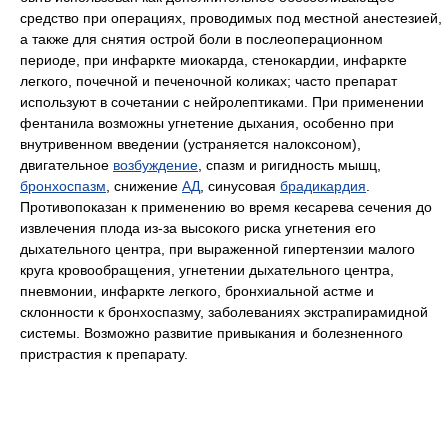
средство при операциях, проводимых под местной анестезией,
а также для снятия острой боли в послеоперационном
периоде, при инфаркте миокарда, стенокардии, инфаркте
легкого, почечной и печеночной коликах; часто препарат
используют в сочетании с нейролептиками. При применении
фентанила возможны угнетение дыхания, особенно при
внутривенном введении (устраняется налоксоном),
двигательное
возбуждение
, спазм и ригидность мышц,
бронхоспазм
, снижение
АД
, синусовая
брадикардия
.
Противопоказан к применению во время кесарева сечения до
извлечения плода из-за высокого риска угнетения его
дыхательного центра, при выраженной гипертензии малого
круга кровообращения, угнетении дыхательного центра,
пневмонии, инфаркте легкого, бронхиальной астме и
склонности к бронхоспазму, заболеваниях экстрапирамидной
системы. Возможно развитие привыкания и болезненного
пристрастия к препарату.