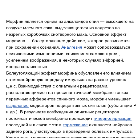
Морфин является одним из алкалоидов опия — высохшего на
воздухе млечного сока, выделяющегося из надрезов на
незрелых коробочках снотворного мака. Основной эффект
морфина — болеутоляющее действие, которое развивается
при сохранении сознания.
Аналгезия
может сопровождаться
психическими изменениями: снижением самоконтроля,
усилением воображения, в некоторых случаях эйфорией,
иногда сонливостью.
Болеутоляющий эффект морфина обусловлен его влиянием
на межнейронную передачу импульсов на разных уровнях
ц.н.с. Взаимодействуя с опиатными рецепторами,
располагающимися на пресинаптической мембране тонких
первичных афферентов спинного мозга, морфин уменьшает
выделение
медиаторов ноцицептивных сигналов (субстанции Р
и др.). В результате возбуждения опиатных рецепторов
постсинаптической мембраны происходит
гиперполяризация
последней и в связи с этим
торможение
активности нейронов
заднего рога, участвующих в проведении болевых импульсов.
Кроме того, морфин усиливает нисходящие тормозные вляния