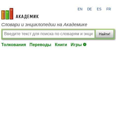
EN
DE
ES
FR
academic.ru
Словари и энциклопедии на Академике
Найти!
Толкования
Переводы
Книги
Игры ⚽