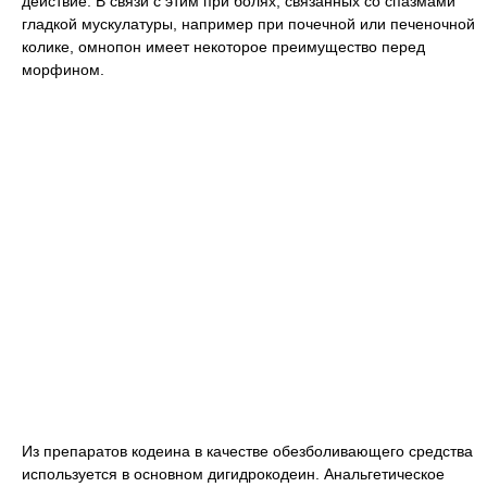
действие. В связи с этим при болях, связанных со спазмами
гладкой мускулатуры, например при почечной или печеночной
колике, омнопон имеет некоторое преимущество перед
морфином.
Из препаратов кодеина в качестве обезболивающего средства
используется в основном дигидрокодеин. Анальгетическое