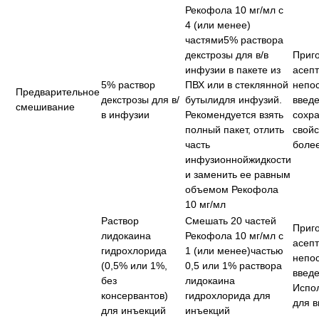
Рекофола 10 мг/мл с
4 (или менее)
частями5% раствора
декстрозы для в/в
Приго
инфузии в пакете из
асепт
5% раствор
ПВХ или в стеклянной
непо
Предварительное
декстрозы для в/
бутылидля инфузий.
введ
смешивание
в инфузии
Рекомендуется взять
сохра
полный пакет, отлить
свойс
часть
более
инфузионнойжидкости
и заменить ее равным
объемом Рекофола
10 мг/мл
Раствор
Смешать 20 частей
Приго
лидокаина
Рекофола 10 мг/мл с
асепт
гидрохлорида
1 (или менее)частью
непо
(0,5% или 1%,
0,5 или 1% раствора
введ
без
лидокаина
Испол
консервантов)
гидрохлорида для
для в
для инъекций
инъекций