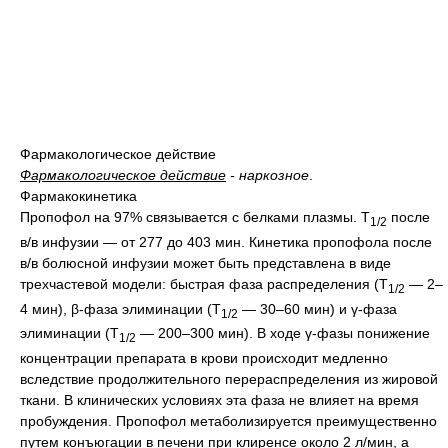
Фармакологическое действие
Фармакологическое действие
- наркозное
.
Фармакокинетика
Пропофол на 97% связывается с белками плазмы. Т
после
1/2
в/в инфузии — от 277 до 403 мин. Кинетика пропофола после
в/в болюсной инфузии может быть представлена в виде
трехчастевой модели: быстрая фаза распределения (Т
— 2–
1/2
4 мин), β-фаза элиминации (Т
— 30–60 мин) и γ-фаза
1/2
элиминации (Т
— 200–300 мин). В ходе γ-фазы понижение
1/2
концентрации препарата в крови происходит медленно
вследствие продолжительного перераспределения из жировой
ткани. В клинических условиях эта фаза не влияет на время
пробуждения. Пропофол метаболизируется преимущественно
путем конъюгации в печени при клиренсе около 2 л/мин, а