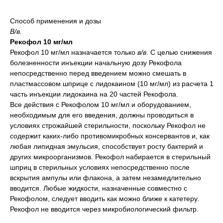
Способ применения и дозы
В/в.
Рекофол 10 мг/мл
Рекофол 10 мг/мл назначается только
в/в
. С целью снижения
болезненности инъекции начальную дозу Рекофола
непосредственно перед введением можно смешать в
пластмассовом шприце с лидокаином (10 мг/мл) из расчета 1
часть инъекции лидокаина на 20 частей Рекофола.
Все действия с Рекофолом 10 мг/мл и оборудованием,
необходимым для его введения, должны проводиться в
условиях строжайшей стерильности, поскольку Рекофол не
содержит каких-либо противомикробных консервантов и, как
любая липидная эмульсия, способствует росту бактерий и
других микроорганизмов. Рекофол набирается в стерильный
шприц в стерильных условиях непосредственно после
вскрытия ампулы или флакона, а затем незамедлительно
вводится. Любые жидкости, назначенные совместно с
Рекофолом, следует вводить как можно ближе к катетеру.
Рекофол не вводится через микробиологический фильтр.