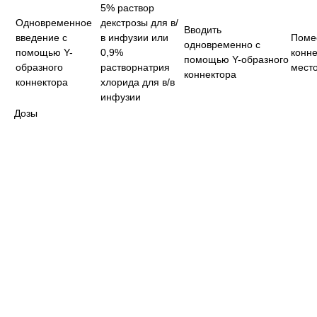
5% раствор
Одновременное
декстрозы для в/
Вводить
введение с
в инфузии или
Поме
одновременно с
помощью Y-
0,9%
конне
помощью Y-образного
образного
растворнатрия
мест
коннектора
коннектора
хлорида для в/в
инфузии
Дозы