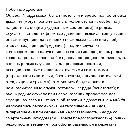
Побочные действия
Общие.
Иногда может быть гипотензия и временная остановка
дыхания (могут проявляться в тяжелой степени, особенно у
пациентов с общим ухудшенным состоянием); в редких
случаях — эпилептиформные движения, включая конвульсии и
опистотонус (иногда в течение нескольких часов или дней),
отек легких; при пробуждении (в редких случаях) —
кратковременное нарушение сознания (иногда), очень редко —
тошнота, рвота, головная боль, послеоперационная лихорадка;
в очень редких случаях — аллергические реакции,
ассоциированные с анафилактическими симптомами
(выраженная гипотензия, бронхоспазм, ангионевротический
отек, лицевая эритема); отмечались брадикардия и
немногочисленные случаи остановки сердца (асистолия); в
очень редких случаях при использовании пропофола для
седации во время интенсивной терапии в дозах выше 4 мг/кг/ч
наблюдались рабдомиолиз, метаболический ацидоз,
гиперкалиемия или сердечная недостаточность, иногда со
смертельным исходом (см. «Меры предосторожности»); очень
редко после введения пропофола развивался панкреатит