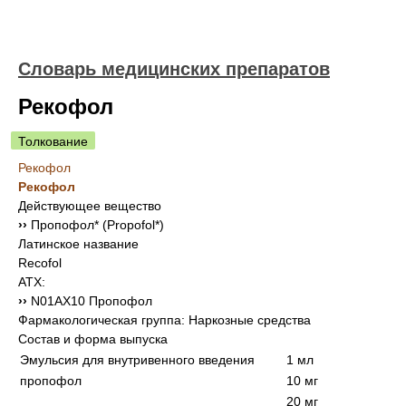
Словарь медицинских препаратов
Рекофол
Толкование
Рекофол
Рекофол
Действующее вещество
››
Пропофол* (Propofol*)
Латинское название
Recofol
АТХ:
››
N01AX10 Пропофол
Фармакологическая группа: Наркозные средства
Состав и форма выпуска
Эмульсия для внутривенного введения
1 мл
пропофол
10 мг
20 мг