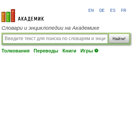
EN
DE
ES
FR
academic.ru
Словари и энциклопедии на Академике
Найти!
Толкования
Переводы
Книги
Игры ⚽