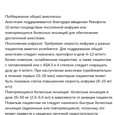
Поддержание общей анестезии
Анестезия поддерживается благодаря введению Рекофола
10 мг/мл посредством постоянной инфузии или
повторяющихся болюсных инъекций для обеспечения
достаточной анестезии.
Постоянная инфузия.
Требуемая скорость инфузии у разных
пациентов заметно колеблется. Для поддержания общей
анестезии следует назначать пропофол в дозе 4–12 мг/кг/ч.
Более пожилым, ослабленным пациентам, а также пациентам
с гиповолемией или с ASA 3 и 4 степени следует сокращать
дозу до 4 мг/кг/ч. При наступлении анестезии (приблизительно
в течение первых 10–20 мин) некоторым пациентам может
быть показана слегка повышенная скорость инфузии (8–10 мг/
кг/ч).
Повторяющиеся болюсные инъекции: болюсные инъекции в
дозе 25–50 мг (2,5–5,0 мл) в зависимости от реакции пациента.
Пожилым пациентам не следует назначать быстрые болюсные
инъекции (единичные или повторяющиеся), поскольку это
может привести к сердечно-легочной недостаточности.