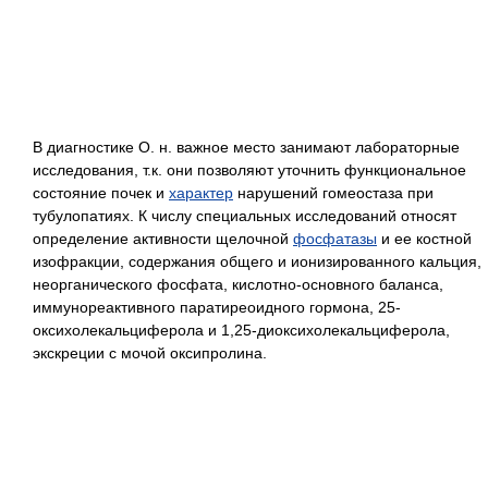
В диагностике О. н. важное место занимают лабораторные
исследования, т.к. они позволяют уточнить функциональное
состояние почек и
характер
нарушений гомеостаза при
тубулопатиях. К числу специальных исследований относят
определение активности щелочной
фосфатазы
и ее костной
изофракции, содержания общего и ионизированного кальция,
неорганического фосфата, кислотно-основного баланса,
иммунореактивного паратиреоидного гормона, 25-
оксихолекальциферола и 1,25-диоксихолекальциферола,
экскреции с мочой оксипролина.