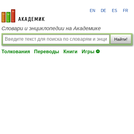
EN
DE
ES
FR
academic.ru
Словари и энциклопедии на Академике
Найти!
Толкования
Переводы
Книги
Игры ⚽