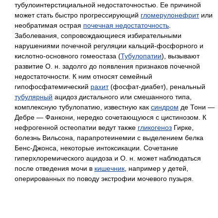
тубулоинтерстициальной недостаточностью. Ее причиной
может стать быстро прогрессирующий
гломерулонефрит
или
необратимая острая
почечная недостаточность
.
Заболевания, сопровождающиеся избирательными
нарушениями почечной регуляции кальций-фосфорного и
кислотно-основного гомеостаза (
Тубулопатии
), вызывают
развитие О. н. задолго до появления признаков почечной
недостаточности. К ним относят семейный
гипофосфатемический
рахит
(фосфат-диабет), ренальный
тубулярный
ацидоз дистального или смешанного типа,
комплексную тубулопатию, известную как
синдром
де Тони —
Дебре — Фанкони, нередко сочетающуюся с цистинозом. К
нефрогенной остеопатии ведут также
гликогеноз
Гирке,
болезнь Вильсона, парапротеинемии с выделением белка
Бенс-Джонса, некоторые интоксикации. Сочетание
гиперхлоремического ацидоза и О. н. может наблюдаться
после отведения мочи в
кишечник
, например у детей,
оперированных по поводу экстрофии мочевого пузыря.