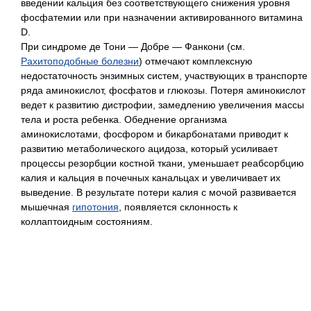
введении кальция без соответствующего снижения уровня
фосфатемии или при назначении активированного витамина
D.
При синдроме де Тони — Добре — Фанкони (см.
Рахитоподобные болезни
) отмечают комплексную
недостаточность энзимных систем, участвующих в транспорте
ряда аминокислот, фосфатов и глюкозы. Потеря аминокислот
ведет к развитию дистрофии, замедлению увеличения массы
тела и роста ребенка. Обеднение организма
аминокислотами, фосфором и бикарбонатами приводит к
развитию метаболического ацидоза, который усиливает
процессы резорбции костной ткани, уменьшает реабсорбцию
калия и кальция в почечных канальцах и увеличивает их
выведение. В результате потери калия с мочой развивается
мышечная
гипотония
, появляется склонность к
коллаптоидным состояниям.