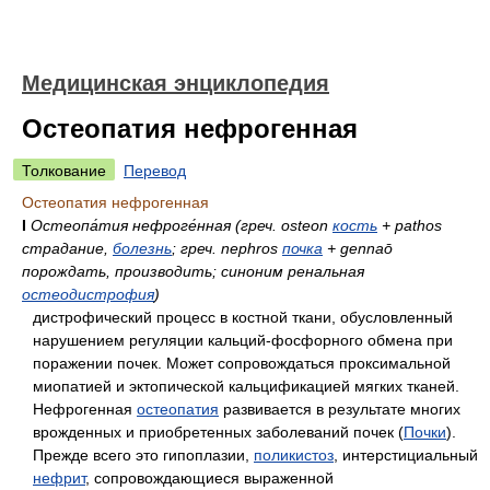
Медицинская энциклопедия
Остеопатия нефрогенная
Толкование
Перевод
Остеопатия нефрогенная
I
Остеопа́тия нефроге́нная (греч. osteon
кость
+ pathos
страдание,
болезнь
; греч. nephros
почка
+ gennaō
порождать, производить; синоним ренальная
остеодистрофия
)
дистрофический процесс в костной ткани, обусловленный
нарушением регуляции кальций-фосфорного обмена при
поражении почек. Может сопровождаться проксимальной
миопатией и эктопической кальцификацией мягких тканей.
Нефрогенная
остеопатия
развивается в результате многих
врожденных и приобретенных заболеваний почек (
Почки
).
Прежде всего это гипоплазии,
поликистоз
, интерстициальный
нефрит
, сопровождающиеся выраженной