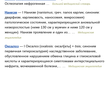
Остеопатия нефрогенная …
Большой медицинский словарь
Нанизм
— I Нанизм (nanismus; греч. nanos карлик; синоним:
дварфизм, карликовость, наносомия, микросомия)
патологическое состояние, характеризующееся аномальной
низкорослостью (ниже 130 см у мужчин и ниже 120 см у
женщин). Нанизм проявление и один из… …
Медицинская
энциклопедия
Оксалоз
— I Оксалоз (oxalosis: оксал[аты] + ōsis; синоним
первичная гипероксалурия) наследственное заболевание,
обусловленное нарушением обмена глицина и глиоксиловой
кислоты и характеризующееся симптомами интерстициального
нефрита, мочекаменной болезни,… …
Медицинская энциклопедия