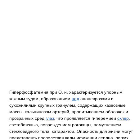
Гиперфосфатемия при О. н. характеризуется упорным
кожным зудом, образованием
над
апоневрозами и
сухожилиями крупных гранулем, содержащих казеозные
массы, кальцинозом артерий, пропитыванием оболочек и
прозрачных сред
глаз
, что проявляется гиперемией
склер
,
светобоязнью, повреждением роговицы, помутнением
стекловидного тела, катарактой. Опасность для жизни могут
представлять последствия кальцификации сердца, легких,