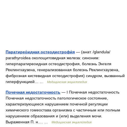
Паратирео́идная остеодистрофи́я
— (анат. /glandula/
parathyroidea околощитовидная железа: синоним:
гиперпаратиреоидная остеодистрофия, болезнь Энгеля
Реклингхаузена, генерализованная болезнь Реклингхаузена,
фиброзная кистевидная остеодистрофия) синдром, вызванный
гиперфункцией… …
Медицинская энциклопедия
Почечная недостаточность
— I Почечная недостаточность
Почечная недостаточность патологическое состояние,
характеризующееся нарушением почечной регуляции
химического гомеостава организма с частичным или полным
нарушением образования и (или) выделения мочи.
Выраженная П. н.… …
Медицинская энциклопедия