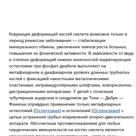
Коррекция деформаций костей скелета возможна только в
период ремиссии заболевания — стабилизации
минерального обмена, увеличения темпов роста больных,
повышения их физической активности. В зависимости от вида
и степени деформаций нижних конечностей корригирующие
остеотомии при фосфат-диабете выполняют на
метафизарном и диафизарном уровнях длинных трубчатых
костей с фиксацией накостными металлическими
пластинами, интрамедуллярными штифтами, компресионно-
дистракционными аппаратами. У детей с почечным
тубулярным ацидозом и синдромом де Тони — Дебре —
Фанкони оправдано применение только метафизарных
остеотомий (
Остеотомия
) и остеоклазий (
Остеоклазия
)
с
целью устранения грубых искривлений опорно-двигательного
аппарата. Абсолютным противопоказанием для любых
хирургических вмешательств на костях скелета являются
хроническая почечная недостаточность, частые
кризы