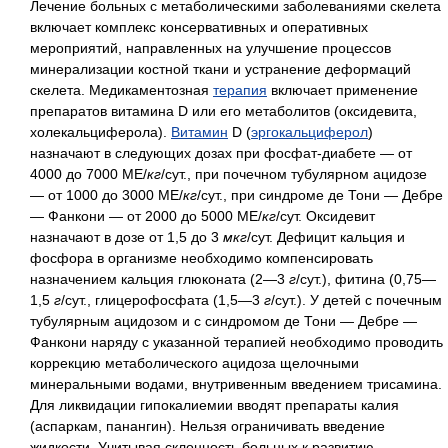
Лечение больных с метаболическими заболеваниями скелета
включает комплекс консервативных и оперативных
мероприятий, направленных на улучшение процессов
минерализации костной ткани и устранение деформаций
скелета. Медикаментозная
терапия
включает применение
препаратов витамина D или его метаболитов (оксидевита,
холекальциферола).
Витамин
D (
эргокальциферол
)
назначают в следующих дозах при фосфат-диабете — от
4000 до 7000 МЕ/
кг
/сут., при почечном тубулярном ацидозе
— от 1000 до 3000 МЕ/
кг
/сут., при синдроме де Тони — Дебре
— Фанкони — от 2000 до 5000 МЕ/
кг
/сут. Оксидевит
назначают в дозе от 1,5 до 3
мкг
/сут. Дефицит кальция и
фосфора в организме необходимо компенсировать
назначением кальция глюконата (2—3
г
/сут.), фитина (0,75—
1,5
г
/сут., глицерофосфата (1,5—3
г
/сут.). У детей с почечным
тубулярным ацидозом и с синдромом де Тони — Дебре —
Фанкони наряду с указанной терапией необходимо проводить
коррекцию метаболического ацидоза щелочными
минеральными водами, внутривенным введением трисамина.
Для ликвидации гипокалиемии вводят препараты калия
(аспаркам, панангин). Нельзя ограничивать введение
жидкости. Учитывая склонность больных к развитию