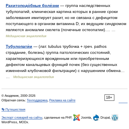
Рахитоподо́бные боле́зни
— группа наследственных
тубулопатий, клиническая картина которых в ранние сроки
заболевания имитирует рахит, но не связана с дефицитом
поступающего в организм витамина D; их ведущим синдромом
являются аномалии скелета (почечные остеопатии).… …
Медицинская энциклопедия
Тубулопати́и
— (лат. tubulus трубочка + греч. pathos
страдание, болезнь) группа патологических состояний,
характеризующихся врожденным или приобретенным
дефектом канальцевых функций почек (без существенных
изменений клубочковой фильтрации) с нарушением обмена…
…
Медицинская энциклопедия
© Академик, 2000-2026
18+
Обратная связь:
Техподдержка
,
Реклама на сайте
👣 Путешествия
Экспорт словарей на сайты
, сделанные на PHP,
Joomla,
Drupal,
WordPress, MODx.