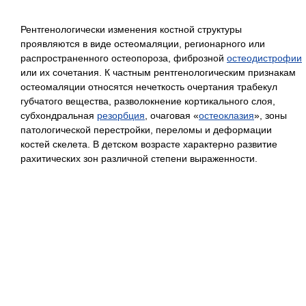
Рентгенологически изменения костной структуры
проявляются в виде остеомаляции, регионарного или
распространенного остеопороза, фиброзной
остеодистрофии
или их сочетания. К частным рентгенологическим признакам
остеомаляции относятся нечеткость очертания трабекул
губчатого вещества, разволокнение кортикального слоя,
субхондральная
резорбция
, очаговая «
остеоклазия
», зоны
патологической перестройки, переломы и деформации
костей скелета. В детском возрасте характерно развитие
рахитических зон различной степени выраженности.