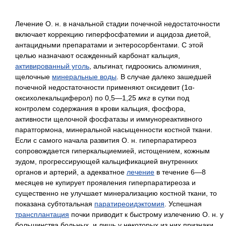
Лечение О. н. в начальной стадии почечной недостаточности
включает коррекцию гиперфосфатемии и ацидоза диетой,
антацидными препаратами и энтеросорбентами. С этой
целью назначают осажденный карбонат кальция,
активированный уголь
, альгинат, гидроокись алюминия,
щелочные
минеральные воды
. В случае далеко зашедшей
почечной недостаточности применяют оксидевит (1α-
оксихолекальциферол) по 0,5—1,25
мкг
в сутки под
контролем содержания в крови кальция, фосфора,
активности щелочной фосфатазы и иммунореактивного
паратгормона, минеральной насыщенности костной ткани.
Если с самого начала развития О. н. гиперпаратиреоз
сопровождается гиперкальциемией, истощением, кожным
зудом, прогрессирующей кальцификацией внутренних
органов и артерий, а адекватное
лечение
в течение 6—8
месяцев не купирует проявления гиперпаратиреоза и
существенно не улучшает минерализацию костной ткани, то
показана субтотальная
паратиреоидэктомия
. Успешная
трансплантация
почки приводит к быстрому излечению О. н. у
большинства больных, и лишь у некоторых из них признаки