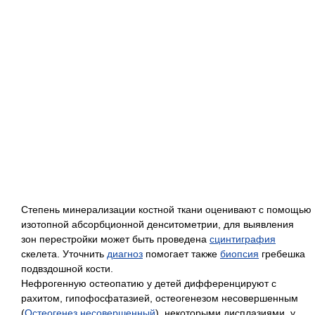
Степень минерализации костной ткани оценивают с помощью
изотопной абсорбционной денситометрии, для выявления
зон перестройки может быть проведена
сцинтиграфия
скелета. Уточнить
диагноз
помогает также
биопсия
гребешка
подвздошной кости.
Нефрогенную остеопатию у детей дифференцируют с
рахитом, гипофосфатазией, остеогенезом несовершенным
(
Остеогенез несовершенный
), некоторыми дисплазиями, у