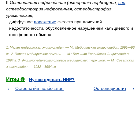
II
Остеопати́я нефроге́нная (osteopathia nephrogena;
син
.:
остеодистрофия нефрогенная, остеодистрофия
уремическая)
диффузное
поражение
скелета при почечной
недостаточности, обусловленное нарушением кальциевого и
фосфорного обмена.
1. Малая медицинская энциклопедия. — М.: Медицинская энциклопедия. 1991—96
гг. 2. Первая медицинская помощь. — М.: Большая Российская Энциклопедия.
1994 г. 3. Энциклопедический словарь медицинских терминов. — М.: Советская
энциклопедия. — 1982—1984 гг
.
Игры ⚽
Нужно сделать НИР?
Остеопати́я поло́счатая
Остеопериостит