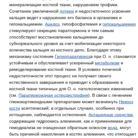
минерализации костной ткани, нарушением трофики.
Сочетание увеличенной
потери
и недостаточного усвоения
кальция ведет к нарушению его баланса в организме и
гипокальциемии.
Ацидоз
, гипофосфатемия и
гипокальциемия
стимулируют секрецию паратгормона и тем самым
способствуют восстановлению кальциемии до
субнормального уровня за счет мобилизации некоторого
количества кальция из костного депо. Благодаря этому
механизму состояние
Гиперпаратиреоз
а при О. н. становится
устойчивым и обусловливает ускоренный
метаболизм
и
ремоделирование костной ткани. В условиях почечной
недостаточности этот процесс не получает своего
естественного завершения и приводит к образованию в
костной ткани типичных для О. н. патологических изменений
(см.
Паратиреоидная остеодистрофия
). В связи с лечением
глюкокортикоидными препаратами может возникнуть
Некроз
кости
асептический,
в отдельных случаях, особенно при
истощении, наблюдается остеопения.
Антацидные средства
,
содержащие гидроокись алюминия, как и применяемая для
гемодиализа не очищенная обратным осмосом
вода
, могут
быть причиной накопления в костях алюминия, что отягощает