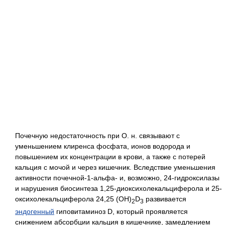
Почечную недостаточность при О. н. связывают с
уменьшением клиренса фосфата, ионов водорода и
повышением их концентрации в крови, а также с потерей
кальция с мочой и через кишечник. Вследствие уменьшения
активности почечной-1-альфа- и, возможно, 24-гидроксилазы
и нарушения биосинтеза 1,25-диоксихолекальциферола и 25-
оксихолекальциферола 24,25 (OH)
D
развивается
2
3
эндогенный
гиповитаминоз D, который проявляется
снижением абсорбции кальция в кишечнике, замедлением