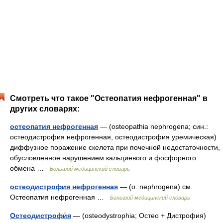
Смотреть что такое "Остеопатия нефрогенная" в
других словарях:
остеопатия нефрогенная
— (osteopathia nephrogena; син.:
остеодистрофия нефрогенная, остеодистрофия уремическая)
диффузное поражение скелета при почечной недостаточности,
обусловленное нарушением кальциевого и фосфорного
обмена …
Большой медицинский словарь
остеодистрофия нефрогенная
— (о. nephrogena) см.
Остеопатия нефрогенная …
Большой медицинский словарь
Остеодистрофи́я
— (osteodystrophia; Остео + Дистрофия)