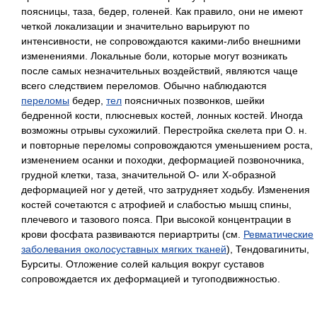
поясницы, таза, бедер, голеней. Как правило, они не имеют
четкой локализации и значительно варьируют по
интенсивности, не сопровождаются какими-либо внешними
изменениями. Локальные боли, которые могут возникать
после самых незначительных воздействий, являются чаще
всего следствием переломов. Обычно наблюдаются
переломы
бедер,
тел
поясничных позвонков, шейки
бедренной кости, плюсневых костей, лонных костей. Иногда
возможны отрывы сухожилий. Перестройка скелета при О. н.
и повторные переломы сопровождаются уменьшением роста,
изменением осанки и походки, деформацией позвоночника,
грудной клетки, таза, значительной О- или Х-образной
деформацией ног у детей, что затрудняет ходьбу. Изменения
костей сочетаются с атрофией и слабостью мышц спины,
плечевого и тазового пояса. При высокой концентрации в
крови фосфата развиваются периартриты (см.
Ревматические
заболевания околосуставных мягких тканей
),
Тендовагиниты,
Бурситы. Отложение солей кальция вокруг суставов
сопровождается их деформацией и тугоподвижностью.