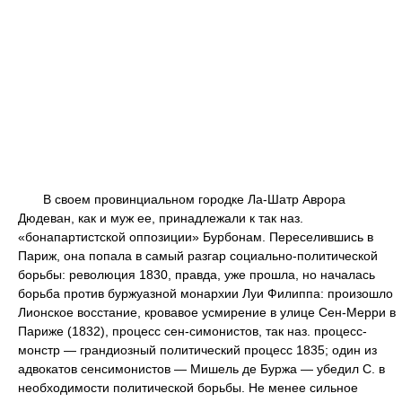
В своем провинциальном городке Ла-Шатр Аврора
Дюдеван, как и муж ее, принадлежали к так наз.
«бонапартистской оппозиции» Бурбонам. Переселившись в
Париж, она попала в самый разгар социально-политической
борьбы: революция 1830, правда, уже прошла, но началась
борьба против буржуазной монархии Луи Филиппа: произошло
Лионское восстание, кровавое усмирение в улице Сен-Мерри в
Париже (1832), процесс сен-симонистов, так наз. процесс-
монстр — грандиозный политический процесс 1835; один из
адвокатов сенсимонистов — Мишель де Буржа — убедил С. в
необходимости политической борьбы. Не менее сильное