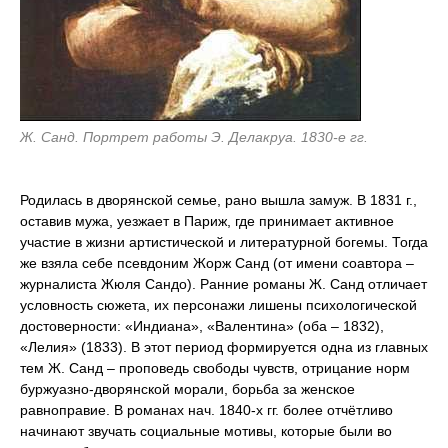
Ж. Санд. Портрет работы Э. Делакруа. 1830-е гг.
Родилась в дворянской семье, рано вышла замуж. В 1831 г.,
оставив мужа, уезжает в Париж, где принимает активное
участие в жизни артистической и литературной богемы. Тогда
же взяла себе псевдоним Жорж Санд (от имени соавтора –
журналиста Жюля Сандо). Ранние романы Ж. Санд отличает
условность сюжета, их персонажи лишены психологической
достоверности: «Индиана», «Валентина» (оба – 1832),
«Лелия» (1833). В этот период формируется одна из главных
тем Ж. Санд – проповедь свободы чувств, отрицание норм
буржуазно-дворянской морали, борьба за женское
равноправие. В романах нач. 1840-х гг. более отчётливо
начинают звучать социальные мотивы, которые были во