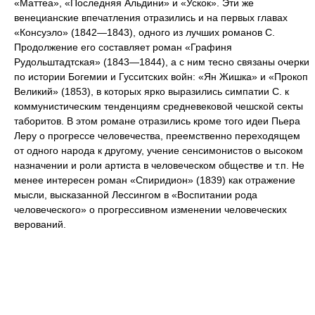
«Маттеа», «Последняя Альдини» и «Ускок». Эти же
венецианские впечатления отразились и на первых главах
«Консуэло» (1842—1843), одного из лучших романов С.
Продолжение его составляет роман «Графиня
Рудольштадтская» (1843—1844), а с ним тесно связаны очерки
по истории Богемии и Гусситских войн: «Ян Жишка» и «Прокоп
Великий» (1853), в которых ярко выразились симпатии С. к
коммунистическим тенденциям средневековой чешской секты
таборитов. В этом романе отразились кроме того идеи Пьера
Леру о прогрессе человечества, преемственно переходящем
от одного народа к другому, учение сенсимонистов о высоком
назначении и роли артиста в человеческом обществе и т.п. Не
менее интересен роман «Спиридион» (1839) как отражение
мысли, высказанной Лессингом в «Воспитании рода
человеческого» о прогрессивном изменении человеческих
верований.