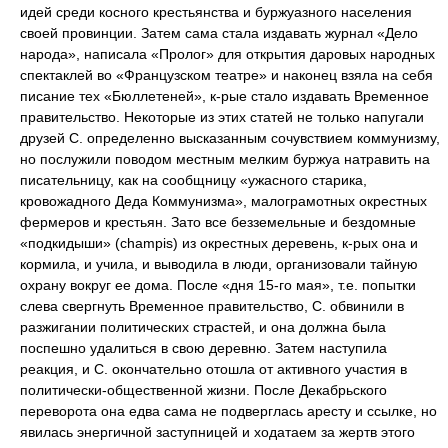
идей среди косного крестьянства и буржуазного населения
своей провинции. Затем сама стала издавать журнал «Дело
народа», написала «Пролог» для открытия даровых народных
спектаклей во «Французском театре» и наконец взяла на себя
писание тех «Бюллетеней», к-рые стало издавать Временное
правительство. Некоторые из этих статей не только напугали
друзей С. определенно высказанным сочувствием коммунизму,
но послужили поводом местным мелким буржуа натравить на
писательницу, как на сообщницу «ужасного старика,
кровожадного Деда Коммунизма», малограмотных окрестных
фермеров и крестьян. Зато все безземельные и бездомные
«подкидыши» (champis) из окрестных деревень, к-рых она и
кормила, и учила, и выводила в люди, организовали тайную
охрану вокруг ее дома. После «дня 15-го мая», т.е. попытки
слева свергнуть Временное правительство, С. обвинили в
разжигании политических страстей, и она должна была
поспешно удалиться в свою деревню. Затем наступила
реакция, и С. окончательно отошла от активного участия в
политически-общественной жизни. После Декабрьского
переворота она едва сама не подверглась аресту и ссылке, но
явилась энергичной заступницей и ходатаем за жертв этого