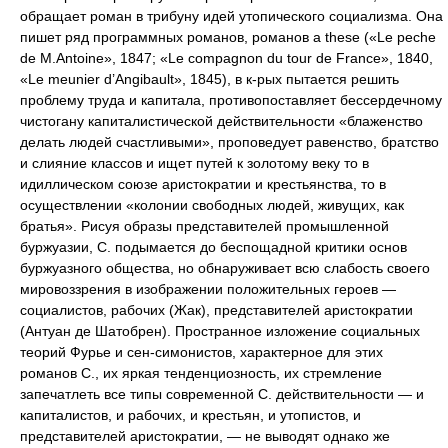
обращает роман в трибуну идей утопического социализма. Она
пишет ряд программных романов, романов a these («Le peche
de M.Antoine», 1847; «Le compagnon du tour de France», 1840,
«Le meunier d’Angibault», 1845), в к-рых пытается решить
проблему труда и капитала, противопоставляет бессердечному
чистогану капиталистической действительности «блаженство
делать людей счастливыми», проповедует равенство, братство
и слияние классов и ищет путей к золотому веку то в
идиллическом союзе аристократии и крестьянства, то в
осуществлении «колонии свободных людей, живущих, как
братья». Рисуя образы представителей промышленной
буржуазии, С. подымается до беспощадной критики основ
буржуазного общества, но обнаруживает всю слабость своего
мировоззрения в изображении положительных героев —
социалистов, рабочих (Жак), представителей аристократии
(Антуан де Шатобрен). Пространное изложение социальных
теорий Фурье и сен-симонистов, характерное для этих
романов С., их яркая тенденциозность, их стремление
запечатлеть все типы современной С. действительности — и
капиталистов, и рабочих, и крестьян, и утопистов, и
представителей аристократии, — не выводят однако же