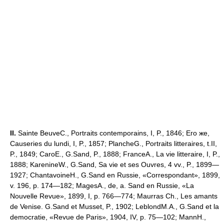
II.
Sainte BeuveC., Portraits contemporains, I, P., 1846; Его же,
Causeries du lundi, I, P., 1857; PlancheG., Portraits litteraires, t.II,
P., 1849; CaroE., G.Sand, P., 1888; FranceA., La vie litteraire, I, P.,
1888; KarenineW., G.Sand, Sa vie et ses Ouvres, 4 vv., P., 1899—
1927; ChantavoineH., G.Sand en Russie, «Correspondant», 1899,
v. 196, p. 174—182; MagesA., de, a. Sand en Russie, «La
Nouvelle Revue», 1899, I, p. 766—774; Maurras Ch., Les amants
de Venise. G.Sand et Musset, P., 1902; LeblondM.A., G.Sand et la
democratie, «Revue de Paris», 1904, IV, p. 75—102; MannH.,