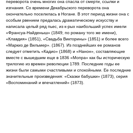
переворота очень многих она спасла от смерти, ссылки и
изгнания. Со времени Декабрьского переворота она
окончательно поселилась в Ногане. В этот период жизни она с
особым рвением предалась драматическому искусству и
написала целый ряд пьес, из к-рых наибольший успех имели
«Франсуа-Найденыш» (1849; по роману того же имени),
«Клавдия» (1851), «Свадьба Викторины» (1851) и более всего
«Маркиз де Вильмер». (1867). Из позднейших ее романов
следует отметить «Кадио» (1868) и «Нанон», составляющие
вместе с вышедшим еще в 1836 «Мопра» как бы историческую
трилогию из времен революции 1789. Последние годы ее
жизни были самыми счастливыми и спокойными. Ее последние
значительные произведения: «Сказки бабушки» (1873), серия
«Воспоминаний и впечатлений» (1873).