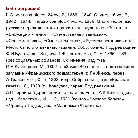
Библиография:
I.
Ouvres completes, 24 vv., P., 1836—1840; Ouvres, 16 vv., P.,
1842—1844; Theatre complet, 4 vv., P., 1866. Многочисленные
русские переводы стали появляться в журналах с 30-х гг.: в
«Биб-ке для чтения», «Отечественных записках»,
«Современнике», «Сыне отечества», «Русском вестнике» и др.
Много было и отдельных изданий. Собр. сочин., Под редакцией
Ф.И.Булгакова, 18тт., изд. Г.Ф.Пантелеева, СПБ, 1896—1899
(без социальных романов); Сочинения, изд. т-ва
И.Н.Кушнерева, М., 1892 (т. «Замок Вильпре» — произвольное
заглавие «Французского подмастерья»); Ян Жижка, перев.
А.Трачевского, СПБ, 1902; и др. Собр. сочин., изд. «Красная
газета», Л., 1929 (т.I. Консуэло, перев. Под редакцией
А.Н.Горлина; Деревенские повести, вступ. ст. А.К.Виноградова,
изд. «Academia», М. — Л., 1931 (вошло «Чортово болото»
«Франсуа-Подкидыш», «Маленькая Фадетта»).