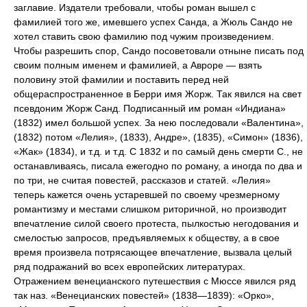
заглавие. Издатели требовали, чтобы роман вышел с
фамилией того же, имевшего успех Санда, а Жюль Сандо не
хотел ставить свою фамилию под чужим произведением.
Чтобы разрешить спор, Сандо посоветовали отныне писать под
своим полным именем и фамилией, а Авроре — взять
половину этой фамилии и поставить перед ней
общераспространенное в Берри имя Жорж. Так явился на свет
псевдоним Жорж Санд. Подписанный им роман «Индиана»
(1832) имел большой успех. За нею последовали «Валентина»,
(1832) потом «Лелия», (1833), Андре», (1835), «Симон» (1836),
«Жак» (1834), и т.д. и т.д. С 1832 и по самый день смерти С., не
останавливаясь, писала ежегодно по роману, а иногда по два и
по три, не считая повестей, рассказов и статей. «Лелия»
теперь кажется очень устаревшей по своему чрезмерному
романтизму и местами слишком риторичной, но производит
впечатление силой своего протеста, пылкостью негодования и
смелостью запросов, предъявляемых к обществу, а в свое
время произвела потрясающее впечатление, вызвала целый
ряд подражаний во всех европейских литературах.
Отражением венецианского путешествия с Мюссе явился ряд
так наз. «Венецианских повестей» (1838—1839): «Орко»,