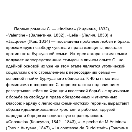
Первые романы С. — «Indiana» (Индиана, 1832),
«Valentine» (Валентина, 1832), «Lelia» (Лелия, 1833) и
«Jacques» (Жак, 1834) — посвящены проблеме любви и брака,
прокламируют свободу чувства и права женщины, восстают
против гнета буржуазной семьи. Интерес автора к этим темам
получает непосредственные стимулы в личном опыте С., но
идейной основой их уже на этом этапе является утопический
социализм с его стремлением к пересозданию семьи —
основной ячейки буржуазного общества. К 40-м гг. мотивы
феминизма в творчестве С. переплетаются под влиянием
развертывавшейся во Франции классовой борьбы с призывами
к борьбе за свободу и права обездоленных и угнетенных
классов: наряду с легионом феминистских героинь, вырастают
образы идеализированных крестьян и рабочих, «друзей
народа» и борцов за социальную справедливость —
«Consuelo» (Консуэло, 1842—1843), «Le peche de M.Antoine»
(Грех г. Антуана, 1847), «La comtesse de Rudolstadt» (Графиня