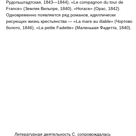
Рудольштадтская, 1843—1844), «Le compagnon du tour de
France» (Земляк Вильпре, 1840), «Horace» (Орас, 1842).
Одновременно появляется ряд романов, идиллически
рисующих жизнь крестьянства — «La mare au diable» (Чортово
болото, 1846), «La petite Fadette» (Маленькая Фадетта, 1840).
Литературная деятельность С. сопровождалась