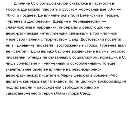
Влияние С. с большой силой сказалось в частности в
России, где можно говорить о русском жоржсандизме 30-х —
40-хг. и позднее. Ее влияние испытали Белинский и Герцен,
Тургенев и Достоевский, Щедрин и Чернышевский —
славянофилы и народники, либералы и революционно-
демократическая интеллигенция связывали в той или иной
мере свои чаяния с творчеством Санд. Достоевский посвятил
ей в «Дневнике писателя» восторженные строки, Тургенев звал
ее «святой». Если велико было ее воздействие на умы русских
писателей, отнюдь не связанных с социализмом, искавших в С.
лишь сочувствия и «униженным и оскорбленным», то еще
значительнее было ее влияние на революционно-
демократических писателей. Чернышевский в романе «Что
делать», как указывал Плеханов, почти целиком воспроизводил
подчас мысли и рассуждения свободолюбивого и
самоотверженного героя (Жака) Жорж Санд.