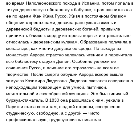
во время Наполеоновского похода в Испании, потом попала в
тихую деревенскую обстановку к бабушке, к-рая воспитывала
ее по идеям Жан Жака Руссо. Живя в постоянном близком
общении с крестьянами, девочка рано узнала жизнь и
деревенской бедноты и деревенских богачей, привыкла
принимать близко к сердцу интересы первых и отрицательно
относилась к деревенским кулакам. Образование получила в
монастыре, как многие девушки ее среды. По выходе из
монастыря Аврора страстно увлеклась чтением и перечитала
всю библиотеку старухи Дюпен. Особенно увлекли ее
сочинения Руссо, и влияние его отразилось на всем ее
творчестве. После смерти бабушки Аврора вскоре вышла
замуж за Казимира Дюдевана. Дюдеван оказался совершенно
неподходящим товарищем для умной, пытливой,
мечтательной и своеобразной женщины. Это был типичный
буржуа-стяжатель. В 1830 она разошлась с ним, уехала в
Париж и стала вести там, с одной стороны, совершенно
студенческую, свободную, а с другой — чисто
профессиональную, трудовую жизнь писателя.