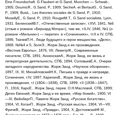
Eine Freundschaft. G.Flaubert et G.Sand, Munchen — Schwab.,
1905; DoumicR., G.Sand, P., 1909; SecheA. et BertautG., G.Sand,
P., 1909; BuisL., Les theories sociales de G.Sand, P., 1910;
MosellyE., G.Sand, P., 1910; RougetM.T., G.Sand socialiste, Lyon,
1931. БелинскийВ.Г., «Отечественные записки», т.XVI, 1841, №6
(отзыв о романе «Бернард Мопра»), там же, т.ILIV, 1846, №1 (о
романе «Мельник») — перепеч. в «Сочинениях», тт.II и IV, СПБ,
1896; ТкачевП.Н., Люди будущего и герои мещанства, «Дело»,
1868, №№4 и 5; ЗоляЭ., Жорж-Занд и ее произведения,
«Вестник Европы», 1876, VII; ЛеметрЖ., Современные
писатели, СПБ, 1891; АнненскаяА., Жорж Занд, ее жизнь и
литературная деятельность, СПБ, 1894; СоловьевЕ.А., Очерки
западного народничества. Жорж-Занд, «Научное обозрение»,
1897, IX, XI; МихайловскийН.К., Письма о правде и неправде,
Сочинения, т.IV, 1897; КаренинВ., Жорж Занд, ее жизнь и
произведения, т.I (1804—1838), СПБ, 1899; т.II (1838—1847),
П., 1916; КароЕ., Жорж Занд, перев. О.Н.Масловой, СПБ, 1899;
Деген Евгений, Жорж Занд и ее время, «Мир божий», 1900, VI
—XI; ВейнбергП., Памяти Жорж Занд, «Русское богатство»,
1904, VI; КоганП., Жорж Занд, «Русская мысль», 1904, VI—VII;
ФричеВ., Жорж Занд, «Правда», 1904, X; ДостоевскийФ.М.,