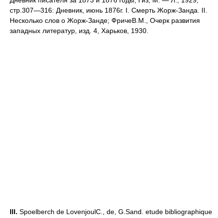
Дневник писателя за 1873 и 1876 годы, Гиз, М. — Л., 1929,
стр.307—316: Дневник, июнь 1876г. I. Смерть Жорж-Занда. II.
Несколько слов о Жорж-Занде; ФричеВ.М., Очерк развития
западных литератур, изд. 4, Харьков, 1930.
III.
Spoelberch de LovenjoulC., de, G.Sand. etude bibliographique