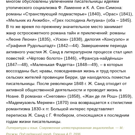
многом обусловлены увлечением писательницы идеями
утопического социализма Ф. Ламенне и К. А. Сен-Симона:
романы «Странствующий подмастерье» (1840), «Орас» (1841),
«Мельник из Анжибо», «Грех господина Антуана» (оба – 1845).
В то же время по-прежнему значительное место занимает
жанр остросюжетного романа тайн и приключений: романы
«Леоне Леони» (1835), «Ускок» (1838), дилогия «Консуэло» и
«Графиня Рудольштадт» (1842—44). Завершением периода
активного участия Ж. Санд в литературном процессе стал цикл
повестей: «Чёртово болото» (1846), «Франсуа-найдёныш»
(1847—48), «Маленькая Фадетта» (1848—49), – в которых
воссозданы быт, нравы, повседневная жизнь и труд простых
сельских жителей провинции Берри, где находилось поместье
писательницы. После революции 1848 г. Ж. Санд отходит от
активной общественной деятельности и проводит жизнь в
Ноане. В романах «Снеговик» (1858), «Жан де ля Рош» (1859),
«Мадемуазель Меркем» (1870) она возвращается к стилистике
романтизма 1830-х гг. Большой интерес представляет
переписка Ж. Санд с Г. Флобером, относящаяся к последним
годам жизни писательницы.
Литература и язык. Современная иллюстрированная энциклопедия. — М.:
Росмэн
.
Под редакцией проф. Горкина А.П.
2006
.