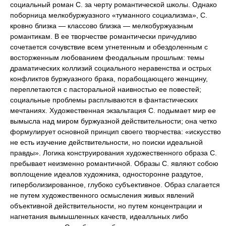
социальный роман С. за черту романтической школы. Однако
поборница мелкобуржуазного «туманного социализма», С.
кровно близка — классово близка — мелкобуржуазным
романтикам. В ее творчестве романтически причудливо
сочетается сочувствие всем угнетенным и обездоленным с
восторженным любованием феодальным прошлым: темы
драматических коллизий социального неравенства и острых
конфликтов буржуазного брака, порабощающего женщину,
переплетаются с пасторальной наивностью ее повестей;
социальные проблемы расплываются в фантастических
мечтаниях. Художественная экзальтация С. подымает мир ее
вымысла над миром буржуазной действительности; она четко
формулирует основной принцип своего творчества: «искусство
не есть изучение действительности, но поиски идеальной
правды». Логика конструирования художественного образа С.
пребывает неизменно романтичной. Образы С. являют собою
воплощение идеалов художника, односторонне раздутое,
гиперболизированное, глубоко субъективное. Образ слагается
не путем художественного осмысления живых явлений
объективной действительности, но путем концентрации и
нагнетания вымышленных качеств, идеалльных либо