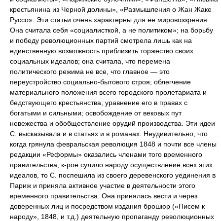
крестьянина из Черной долины», «Размышления о Жан Жаке
Руссо». Эти статьи очень характерны для ее мировоззрения.
Она считала себя «социалисткой, а не политиком»; на борьбу
и победу революционных партий смотрела лишь как на
единственную возможность приблизить торжество своих
социальных идеалов; она считала, что перемена
политического режима не все, что главное — это
переустройство социально-бытового строя; облегчение
материального положения всего городского пролетариата и
бедствующего крестьянства; уравнение его в правах с
богатыми и сильными; освобождение от вековых пут
невежества и обобществление орудий производства. Эти идеи
С. высказывала и в статьях и в романах. Неудивительно, что
когда грянула февральская революция 1848 и почти все члены
редакции «Реформы» оказались членами того временного
правительства, к-рое сулило народу осуществление всех этих
идеалов, то С. поспешила из своего деревенского уединения в
Париж и приняла активное участие в деятельности этого
временного правительства. Она принялась вести и через
доверенных лиц и посредством издания брошюр («Писем к
народу», 1848, и т.д.) деятельную пропаганду революционных