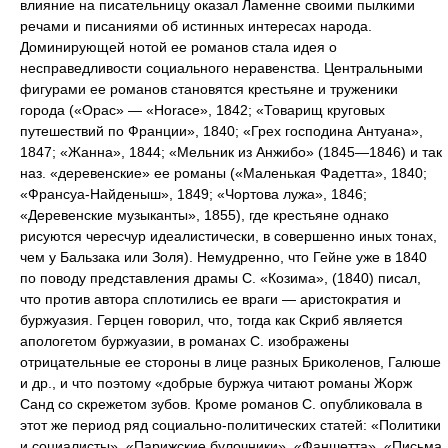
влияние на писательницу оказал Ламенне своими пылкими
речами и писаниями об истинных интересах народа.
Доминирующей нотой ее романов стала идея о
несправедливости социального неравенства. Центральными
фигурами ее романов становятся крестьяне и труженики
города («Орас» — «Horace», 1842; «Товарищ круговых
путешествий по Франции», 1840; «Грех господина Антуана»,
1847; «Жанна», 1844; «Мельник из Анжибо» (1845—1846) и так
наз. «деревенские» ее романы («Маленькая Фадетта», 1840;
«Франсуа-Найденыш», 1849; «Чортова лужа», 1846;
«Деревенские музыканты», 1855), где крестьяне однако
рисуются чересчур идеалистически, в совершенно иных тонах,
чем у Бальзака или Золя). Немудренно, что Гейне уже в 1840
по поводу представления драмы С. «Козима», (1840) писал,
что против автора сплотились ее враги — аристократия и
буржуазия. Герцен говорил, что, тогда как Скриб является
апологетом буржуазии, в романах С. изображены
отрицательные ее стороны в лице разных Бриколенов, Галюше
и др., и что поэтому «добрые буржуа читают романы Жорж
Санд со скрежетом зубов. Кроме романов С. опубликовала в
этот же период ряд социально-политических статей: «Политики
и социалисты», «Парижские булочники», «Фаншетта», «Письма