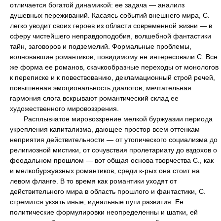
отличается богатой динамикой: ее задача — аналилз
душевных переживаний. Касаясь событий внешнего мира, С.
легко уводит своих героев из области современной жизни — в
сферу чистейшего неправдоподобия, волшебной фантастики
тайн, заговоров и подземелий. Формальные проблемы,
волновавшие романтиков, повидимому не интересовали С. Все
же форма ее романов, скачкообразные переходы от монологов
к переписке и к повествованию, декламационный строй речей,
повышенная эмоциональность диалогов, мечтательная
гармония слога вскрывают романтический склад ее
художественного мировоззрения.
Расплывчатое мировоззрение мелкой буржуазии периода
укрепления капитализма, дающее простор всем оттенкам
неприятия действительности — от утопического социализма до
религиозной мистики, от сочувствия пролетариату до вздохов о
феодальном прошлом — вот общая основа творчества С., как
и мелкобуржуазных романтиков, среди к-рых она стоит на
левом фланге. В то время как романтики уходят от
действительного мира в область прошлого и фантастики, С.
стремится укзать иные, идеальные пути развития. Ее
политические формулировки неопределенны и шатки, ей