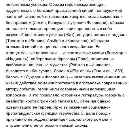
неизменным успехом. Образы героических женщин,
наделенных ею большой нравственной силой, ненарушимой
чистотой, страстной готовностью к жертве, независимостью и
бесстрашием (Лелия, Консуэло, Лукреция Флориани), образы
ее положительных героев, умеющих преодолеть в себе
извечный деспотизм мужчины (Жак), ищущих истины и подвига
(Тренмор в «Лелии», Альбер в «Консуэло»), обладали
огромной силой эмоционального воздействия. Ее
отрицательные персонажи — деспотические мужья (Дельмар в
«Индиане»), либеральные фразеры (Орас), эгоистичные
любовники, лишенные мужества (Раймон в «Индиане»,
Анзолетто в «Консуэло», Лорен в «Elle et lui» (Она и он, 1859),
Кароль в «Лукреции Флориани») — казались выхваченными из
жизни; действие романов протекало в обстановке современных
автору событий; герои жили современными волнующими
вопросами, и это позволяло историкам литературы говорить о
реалистичности огромного таланта С., отмечая однако
идеализацию ее героев. Ярко выраженная социально-
пропагандистская функция творчества С. дала повод к
признанию ее родоначальницей социального романа и
отграничению ее от романтической школы.