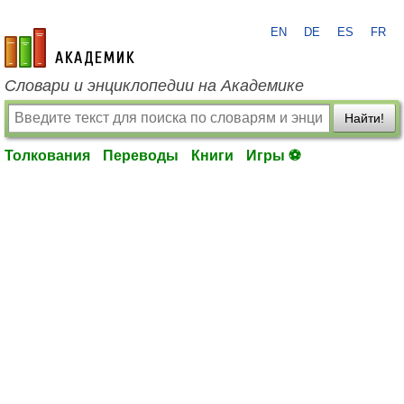
EN
DE
ES
FR
academic.ru
Словари и энциклопедии на Академике
Найти!
Толкования
Переводы
Книги
Игры ⚽