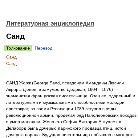
Литературная энциклопедия
Санд
Толкование
Перевод
Санд
Санд
САНД Жорж (George Sand, псевдоним Амандины Люсили
Авроры Дюпен, в замужестве Дюдеван, 1804—1876) —
знаменитая французская писательница. Отец ее, одаренный и
литературными и музыкальными способностями молодой
аристократ, во время Революции 1789 вступил в ряды
революционной армии, проделал ряд Наполеоновских походов
и умер молодым. Жена его София Виктория Антуанетта
Делаборд была дочерью парижского продавца птиц, истой
дочерью народа. Будущая писательница побывала с матерью