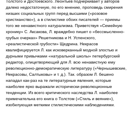
Толстого и Достоевского. Леонтьев подчеркивает у авторов
далеко недостаточную, по его мнению, проповедь смирения
низших социальных групп перед высшими («розовое
христианство»), а в стилистике обоих писателей — приемы
того же ненавистного натурализма. Приветствуя «Семейную
хронику» С. Аксакова, Л. враждебно пишет о «бессмысленно-
грубых очерках» Решетникова и Н. Успенского,
«реалистической грубости» Щедрина. Некрасов
квалифицируется Л. как исковерканный модной злостью и
дурными привычками «натуральной школы» петербургский
редактор, олицетворяющий для Л. всю ненавистную ему
революционно-демократическую литературу («Чернышевские,
Некрасовы, Салтыковы» и т. д.). Так. образом Л. бешено
нападал как-раз на те литературные явления, которые
наиболее ярко выражали исторически-революционные
тенденции. Из всего критического наследства Л. наиболее
примечательна его книга о Толстом («Стиль и веяние»),
изобилующая меткими стилистическими наблюдениями.