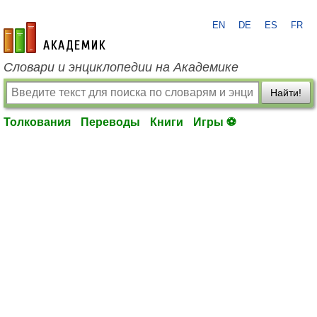
EN
DE
ES
FR
academic.ru
Словари и энциклопедии на Академике
Найти!
Толкования
Переводы
Книги
Игры ⚽