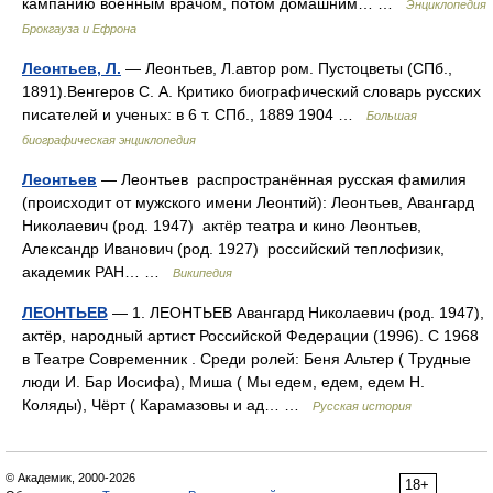
кампанию военным врачом, потом домашним… …
Энциклопедия
Брокгауза и Ефрона
Леонтьев, Л.
— Леонтьев, Л.автор ром. Пустоцветы (СПб.,
1891).Венгеров С. А. Критико биографический словарь русских
писателей и ученых: в 6 т. СПб., 1889 1904 …
Большая
биографическая энциклопедия
Леонтьев
— Леонтьев распространённая русская фамилия
(происходит от мужского имени Леонтий): Леонтьев, Авангард
Николаевич (род. 1947) актёр театра и кино Леонтьев,
Александр Иванович (род. 1927) российский теплофизик,
академик РАН… …
Википедия
ЛЕОНТЬЕВ
— 1. ЛЕОНТЬЕВ Авангард Николаевич (род. 1947),
актёр, народный артист Российской Федерации (1996). С 1968
в Театре Современник . Среди ролей: Беня Альтер ( Трудные
люди И. Бар Иосифа), Миша ( Мы едем, едем, едем Н.
Коляды), Чёрт ( Карамазовы и ад… …
Русская история
© Академик, 2000-2026
18+