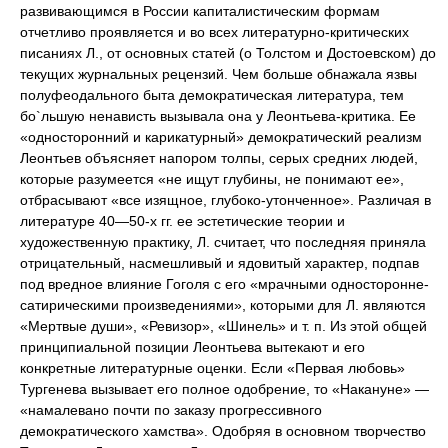
развивающимся в России капиталистическим формам
отчетливо проявляется и во всех литературно-критических
писаниях Л., от основных статей (о Толстом и Достоевском) до
текущих журнальных рецензий. Чем больше обнажала язвы
полуфеодального быта демократическая литература, тем
бо`льшую ненависть вызывала она у Леонтьева-критика. Ее
«односторонний и карикатурный» демократический реализм
Леонтьев объясняет напором толпы, серых средних людей,
которые разумеется «не ищут глубины, не понимают ее»,
отбрасывают «все изящное, глубоко-утонченное». Различая в
литературе 40—50-х гг. ее эстетические теории и
художественную практику, Л. считает, что последняя приняла
отрицательный, насмешливый и ядовитый характер, подпав
под вредное влияние Гоголя с его «мрачными односторонне-
сатирическими произведениями», которыми для Л. являются
«Мертвые души», «Ревизор», «Шинель» и т. п. Из этой общей
принципиальной позиции Леонтьева вытекают и его
конкретные литературные оценки. Если «Первая любовь»
Тургенева вызывает его полное одобрение, то «Накануне» —
«намалевано почти по заказу прогрессивного
демократического хамства». Одобряя в основном творчество