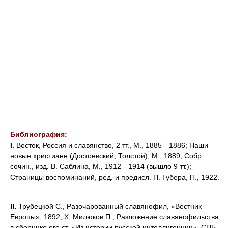
Библиография:
I.
Восток, Россия и славянство, 2 тт., М., 1885—1886; Наши
новые христиане (Достоевский, Толстой), М., 1889; Собр.
сочин., изд. В. Саблина, М., 1912—1914 (вышло 9 тт.);
Страницы воспоминаний, ред. и предисл. П. Губера, П., 1922.
II.
Трубецкой С., Разочарованный славянофил, «Вестник
Европы», 1892, X; Милюков П., Разложение славянофильства,
в сборнике его ст. «Из истории русской интеллигенции», СПБ,