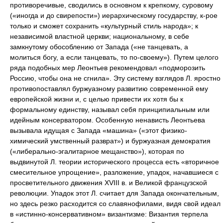
противоречивые, сводились в основном к крепкому, суровому
(«иногда и до свирепости») иерархическому государству, к-рое
только и сможет сохранить «культурный стиль народа»; к
независимой властной церкви; национальному, в себе
замкнутому обособлению от Запада («не танцевать, а
молиться богу, а если танцевать, то по-своему»). Путем целого
ряда подобных мер Леонтьев рекомендовал «подморозить
Россию, чтобы она не сгнила». Эту систему взглядов Л. яростно
противопоставлял буржуазному развитию современной ему
европейской жизни и, с целью привести их хотя бы к
формальному единству, называл себя принципиальным или
идейным консерватором. Особенную ненависть Леонтьева
вызывала идущая с Запада «машина» («этот физико-
химический умственный разврат») и буржуазная демократия
(«либерально-эгалитарное мещанство»), которая по
выдвинутой Л. теории исторического процесса есть «вторичное
смесительное упрощение», разложение, упадок, начавшиеся с
просветительного движения XVIII в. и Великой французской
революции. Упадок этот Л. считает для Запада окончательным,
но здесь резко расходится со славянофилами, видя свой идеал
в «истинно-консервативном» византизме: Византия терпела