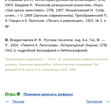
1903; Бердяев Н., Философ реакционной романтики, сборн.
«Sub specie aeternitatis», СПБ, 1907; Михайловский Н., Собр.
сочин., т. V, 1908 (Записки современника); Преображенский П.,
А. Герцен и К. Леонтьев, «Печать и революция», 1922, № 2, и
др.
III.
Владиславлев И. В., Русские писатели, изд. 4-е, Гиз, М. —
Л., 1924; «Памяти К. Леонтьева», Литературный сборник, СПБ,
1911 (с подробной биографией и библиографией).
Литературная энциклопедия. — В 11 т.; М.: издательство Коммунистической
академии, Советская энциклопедия, Художественная литература
.
Под
редакцией В. М. Фриче, А. В. Луначарского.
1929—1939
.
.
Игры ⚽
Поможем написать реферат
Леонов
Леопарди