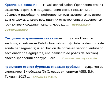
Крепление скважин
— ► well consolidation Укрепление стенок
скважины в целях: ■ предохранения стенок скважины от
обвалов ■ разобщения нефтеносных или газоносных пластов
друг от друга, а также изоляция их от встреченных водоносных
горизонтов ■ создания канала, через… …
Нефтегазовая
микроэнциклопедия
Секционное крепление скважин
— (a. well lining in
sections; н. satzweise Bohrlochverrohrung; ф. tubage des trous de
sonde par segments; и. entibacion de pozos en seccion, entubado
seccionador de aguqjeros, entubamiento de pozos de seccion)
способ крепления пробуренного …
Геологическая энциклопедия
крепление стенок буровых скважин трубами
— сущ., кол во
синонимов: 1 • обсадка (3) Словарь синонимов ASIS. В.Н.
Тришин. 2013 …
Словарь синонимов