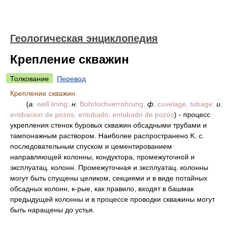
Геологическая энциклопедия
Крепление скважин
Толкование
Перевод
Крепление скважин
(
a.
well lining;
н.
Bohrlochverrohrung;
ф.
cuvelage, tubage;
и.
entibacion de pozos, entubado, entubado de pozos
) - процесс
укрепления стенок буровых скважин обсадными трубами и
тампонажным раствором. Наиболее распространено K. c.
последовательным спуском и цементированием
направляющей колонны, кондуктора, промежуточной и
эксплуатац. колонн. Промежуточная и эксплуатац. колонны
могут быть спущены целиком, секциями и в виде потайных
обсадных колонн, к-рые, как правило, входят в башмак
предыдущей колонны и в процессе проводки скважины могут
быть наращены до устья.