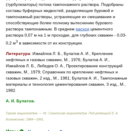
(турбулизаторы) потока тампонажного раствора. Подобраны
составы буферных жидкостей, разделяющие буровой и
тампонажный растворы, устраняющие их смешивание и
способствующие более полному вытеснению бурового
раствора тампонажным. B среднем
расход
цементного
раствора 0,07 м на 1 м проходки, для глубоких скважин - 0,03-
3
0,2 м
в зависимости от их конструкции.
Литература
: Измайлов Л. Б., Булатов A. И., Крепление
нефтяных и газовых скважин, M., 1976; Булатов A. И.,
Измайлов Л. Б., Лебедев O. A., Проектирование конструкций
скважин, M., 1979; Справочник по креплению нефтяных и
газовых скважин, 2 изд., M., 1981; Булатов A. И., Тампонажные
материалы и технология цементирования скважин, 3 изд., M.,
1982.
A. И. Булатов.
Горная энциклопедия. — М.: Советская энциклопедия
.
Под редакцией Е. А.
Козловского
.
1984—1991
.