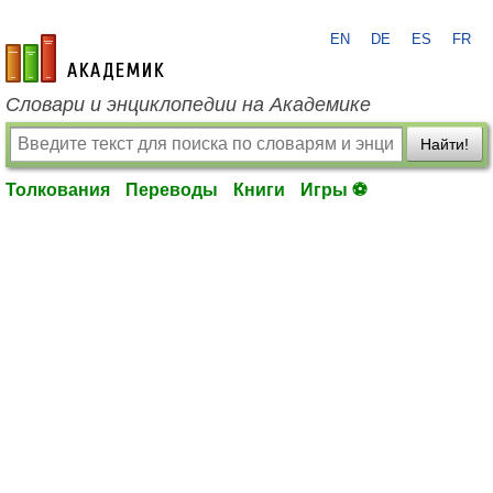
EN
DE
ES
FR
academic.ru
Словари и энциклопедии на Академике
Найти!
Толкования
Переводы
Книги
Игры ⚽