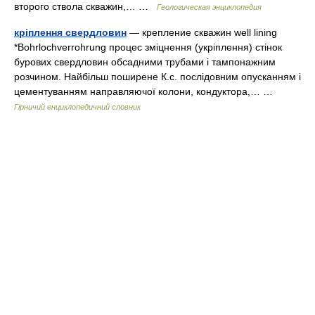
второго ствола скважин,… …
Геологическая энциклопедия
кріплення свердловин
— крепление скважин well lining
*Bohrlochverrohrung процес зміцнення (укріплення) стінок
бурових свердловин обсадними трубами і тампонажним
розчином. Найбільш поширене К.с. послідовним опусканням і
цементуванням направляючої колони, кондуктора,… …
Гірничий енциклопедичний словник