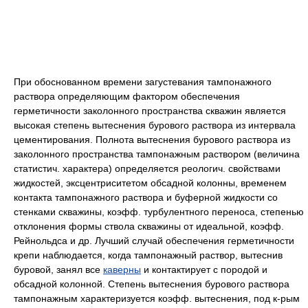
При обоснованном времени загустевания тампонажного
раствора определяющим фактором обеспечения
герметичности заколонного пространства скважин является
высокая степень вытеснения бурового раствора из интервала
цементирования. Полнота вытеснения бурового раствора из
заколонного пространства тампонажным раствором (величина
статистич. характера) определяется реологич. свойствами
жидкостей, эксцентриситетом обсадной колонны, временем
контакта тампонажного раствора и буферной жидкости co
стенками скважины, коэфф. турбулентного переноса, степенью
отклонения формы ствола скважины от идеальной, коэфф.
Рейнольдса и др. Лучший случай обеспечения герметичности
крепи наблюдается, когда тампонажный раствор, вытеснив
буровой, занял все
каверны
и контактирует c породой и
обсадной колонной. Степень вытеснения бурового раствора
тампонажным характеризуется коэфф. вытеснения, под к-рым