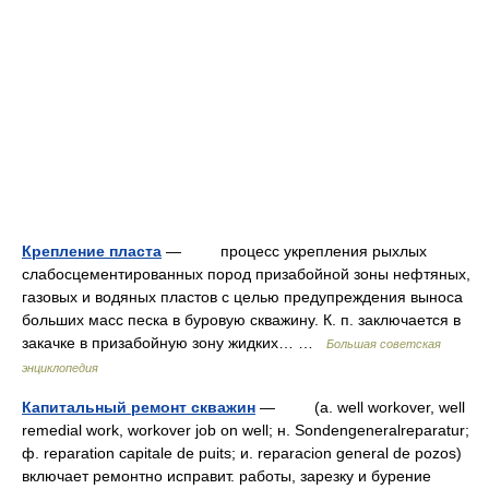
Крепление пласта
— процесс укрепления рыхлых
слабосцементированных пород призабойной зоны нефтяных,
газовых и водяных пластов с целью предупреждения выноса
больших масс песка в буровую скважину. К. п. заключается в
закачке в призабойную зону жидких… …
Большая советская
энциклопедия
Капитальный ремонт скважин
— (a. well workover, well
remedial work, workover job on well; н. Sondengeneralreparatur;
ф. reparation capitale de puits; и. reparaciоn general de pozos)
включает ремонтно исправит. работы, зарезку и бурение