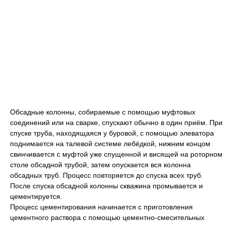
Обсадные колонны, собираемые c помощью муфтовых
соединений или на сварке, спускают обычно в один приём. При
спуске труба, находящаяся y буровой, c помощью элеватора
поднимается на талевой системе лебёдкой, нижним концом
свинчивается c муфтой уже спущенной и висящей на роторном
столе обсадной трубой, затем опускается вся колонна
обсадных труб. Процесс повторяется до спуска всех труб.
После спуска обсадной колонны скважина промывается и
цементируется.
Процесс цементирования начинается c приготовления
цементного раствора c помощью цементно-смесительных