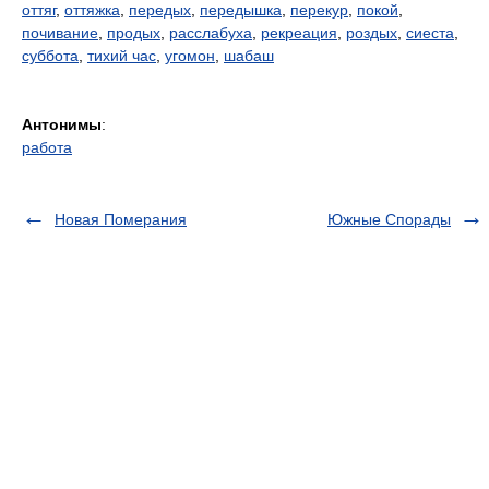
оттяг
,
оттяжка
,
передых
,
передышка
,
перекур
,
покой
,
почивание
,
продых
,
расслабуха
,
рекреация
,
роздых
,
сиеста
,
суббота
,
тихий час
,
угомон
,
шабаш
Антонимы
:
работа
Новая Померания
Южные Спорады