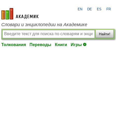
EN
DE
ES
FR
academic.ru
Словари и энциклопедии на Академике
Найти!
Толкования
Переводы
Книги
Игры ⚽