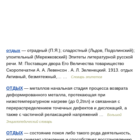
отдых
— отрадный (П.Я.); сладостный (Льдов, Подолинский);
упоительный (Мережковский) Эпитеты литературной русской
речи. М: Поставщик двора Его Величества товарищество
Скоропечатни А. А. Левенсон . А. Л. Зеленецкий. 1913. отдых
Активный, безмятежный,… …
Словарь эпитетов
ОТДЫХ
— металлов начальная стадия процесса возврата
деформированного металла, протекающая при
низкотемпературном нагреве (до 0,2tпл) и связанная с
перераспределением точечных дефектов и дислокаций, а
также с частичной релаксацией напряжений …
Большой
Энциклопедический словарь
ОТДЫХ
— состояние покоя либо такого рода деятельность,
которая снимает утомление и способствует восстановлению