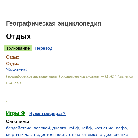
Географическая энциклопедия
Отдых
Толкование
Перевод
Отдых
Отдых
Жуковский
Географические названия мира: Топонимический словарь. — М: АСТ
.
Поспелов
Е.М.
2001
.
.
Игры ⚽
Нужен реферат?
Синонимы
:
бездействие
,
вспокой
,
дневка
,
кайф
,
кейф
,
коснение
,
лафа
,
мертвый час
,
недеятельность
,
отвяз
,
отвязка
,
отдохновение
,