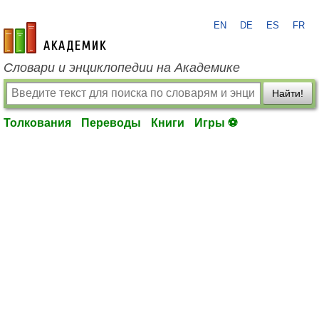
EN
DE
ES
FR
academic.ru
Словари и энциклопедии на Академике
Найти!
Толкования
Переводы
Книги
Игры ⚽