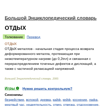
Большой Энциклопедический словарь
ОТДЫХ
Толкование
Перевод
ОТДЫХ
ОТДЫХ металлов - начальная стадия процесса возврата
деформированного металла, протекающая при
низкотемпературном нагреве (до 0,2tпл) и связанная с
перераспределением точечных дефектов и дислокаций, а
также с частичной релаксацией напряжений.
Большой Энциклопедический словарь
.
2000
.
Игры ⚽
Нужно решить контрольную?
Синонимы
:
бездействие
,
вспокой
,
дневка
,
кайф
,
кейф
,
коснение
,
лафа
,
мертвый час
,
недеятельность
,
отвяз
,
отвязка
,
отдохновение
,