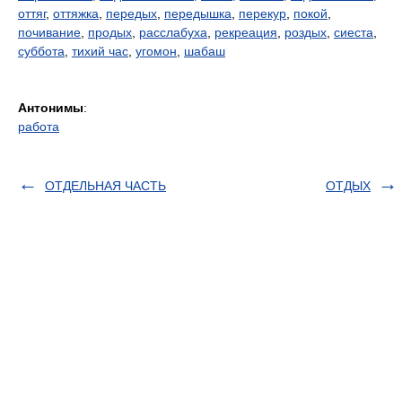
оттяг
,
оттяжка
,
передых
,
передышка
,
перекур
,
покой
,
почивание
,
продых
,
расслабуха
,
рекреация
,
роздых
,
сиеста
,
суббота
,
тихий час
,
угомон
,
шабаш
Антонимы
:
работа
ОТДЕЛЬНАЯ ЧАСТЬ
ОТДЫХ