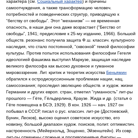
характера (см.
Социальный характер
) и причины
самоотчуждения, а также трансформацию человеч.
потребностей и поведенческих структур, приводящую к
“бегству от свободы”. Этот “механизм” — не временная
опасность, в наши дни она даже возрастает (“Бегство от
свободы”, 1941; предисловие к 25-му изданию, 1966). Большой
обществ. резонанс получила защита Ф.ш. классич. культурного
наследия, что стало постоянной, “сквозной” темой философии
культуры. Против попыток использования философии Гегеля
идеологией фашизма выступил Маркузе, защищая наследие
великого философа как высоко духовное и гуманное
мировоззрение. Лит. критик и теоретик искусства
Беньямин
обратился к остродискуссионным проблемам нации, нац.
самосознания; проследил эволюцию обществ. и худож. жизни
Германии и других европ. стран, отметил “гуманность” лит-ры
прошлого — Гёте, Гёльдерлина, Краузе. Жида и др. (статья о
Гёте помещена в БСЭ, 1929). В кон. 1926 — нач. 1927 он
побывал в СССР, писал о рус. классич. лит-ре (Достоевский,
Бунин, Лесков), высоко оценил советское искусство, его
новизну, большой диапазон худож. поисков, полит. оптимистич.
настроенность (Мейерхольд, Зощенко, Эйзенштейн). Из совр.
лит-ры отмечены сложные и противоречивые фигуры —