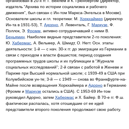
организован в 20-х гг. Г. Вейлем и К. Грюнбергом (директор,
издатель “Архива по истории социализма и рабочего
движения”, был связан с Ин-том Маркса-Энгельса в Москве).
Основатели школы и гл. теоретики: М.
Хоркхаймер
(директор
Ин-та в 1931-53), Т.
Адорно
, Л. Левенталь, Г.
Маркузе
, Ф.
Поллок, Э.
Фромм
, активно сотрудничавший с ними В.
Беньямин
. Наиболее видные представители 2-го поколения:
Ю.
Хабермас
, А. Вельмер, А. Шмидт, О. Негт. Осн. этапы
деятельности: 1-й — с нач. 30-х гг. до эмиграции из Германии в
связи с приходом к власти фашистов; период создания
программных трудов школы и их публикации в “Журнале
социальных исследований”; 2-й связан с работой в Женеве и
Париже при Высшей нормальной школе; с 1939-49 в США при
Колумбийском ун-те; 3-й — с 1949 — снова во Франкфурте-на-
Майне после возвращения Хоркхаймера и
Адорно
в Германию
(Фромм и
Маркузе
остались в США). С 1953-69 Ин-том
руководил Адорно, затем
Хабермас
и X. Байер. В 70-е гг. Ф.ш.
фактически распалась, хотя отошедшие от ее идей
представители второго поколения продолжают свою работу.