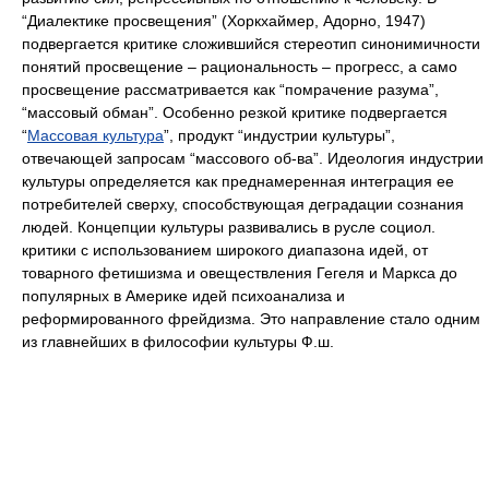
“Диалектике просвещения” (Хоркхаймер, Адорно, 1947)
подвергается критике сложившийся стереотип синонимичности
понятий просвещение – рациональность – прогресс, а само
просвещение рассматривается как “помрачение разума”,
“массовый обман”. Особенно резкой критике подвергается
“
Массовая культура
”, продукт “индустрии культуры”,
отвечающей запросам “массового об-ва”. Идеология индустрии
культуры определяется как преднамеренная интеграция ее
потребителей сверху, способствующая деградации сознания
людей. Концепции культуры развивались в русле социол.
критики с использованием широкого диапазона идей, от
товарного фетишизма и овеществления Гегеля и Маркса до
популярных в Америке идей психоанализа и
реформированного фрейдизма. Это направление стало одним
из главнейших в философии культуры Ф.ш.