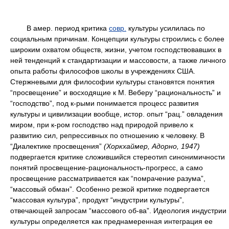
В амер. период критика
совр.
культуры усилилась по
социальным причинам. Концепции культуры строились с более
широким охватом обществ, жизни, учетом господствовавших в
ней тенденций к стандартизации и массовости, а также личного
опыта работы философов школы в учреждениях США.
Стержневыми для философии культуры становятся понятия
“просвещение” и восходящие к М. Веберу “рациональность” и
“господство”, под к-рыми понимается процесс развития
культуры и цивилизации вообще, истор. опыт “рац.” овладения
миром, при к-ром господство над природой привело к
развитию сил, репрессивных по отношению к человеку. В
“Диалектике просвещения”
(Хоркхаймер, Адорно, 1947)
подвергается критике сложившийся стереотип синонимичности
понятий просвещение-рациональность-прогресс, а само
просвещение рассматривается как “помрачение разума”,
“массовый обман”. Особенно резкой критике подвергается
“массовая культура”, продукт “индустрии культуры”,
отвечающей запросам “массового об-ва”. Идеология индустрии
культуры определяется как преднамеренная интеграция ее