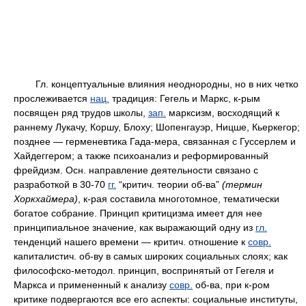
Гл. концептуальные влияния неоднородны, но в них четко
прослеживается
нац.
традиция: Гегель и Маркс, к-рым
посвящен ряд трудов школы,
зап.
марксизм, восходящий к
раннему Лукачу, Коршу, Блоху; Шопенгауэр, Ницше, Кьеркегор;
позднее — герменевтика Гада-мера, связанная с Гуссерлем и
Хайдеггером; а также психоанализ и реформированный
фрейдизм. Осн. направление деятельности связано с
разработкой в 30-70
гг.
“критич. теории об-ва”
(термин
Хоркхаймера)
, к-рая составила многотомное, тематически
богатое собрание. Принцип критицизма имеет для нее
принципиальное значение, как выражающий одну из
гл.
тенденций нашего времени — критич. отношение к
совр.
капиталистич. об-ву в самых широких социальных слоях; как
философско-методол. принцип, воспринятый от Гегеля и
Маркса и примененный к анализу
совр.
об-ва, при к-ром
критике подвергаются все его аспекты: социальные институты,