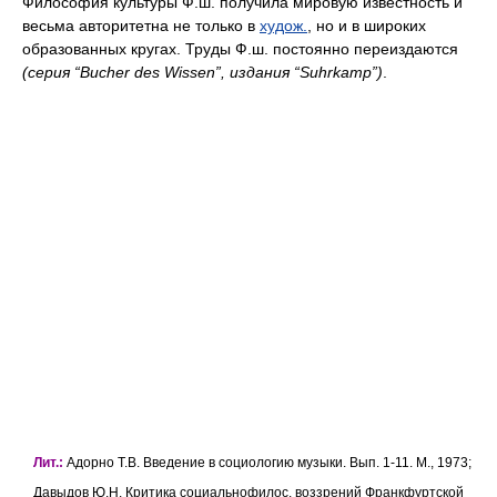
Философия культуры Ф.ш. получила мировую известность и
весьма авторитетна не только в
худож.
, но и в широких
образованных кругах. Труды Ф.ш. постоянно переиздаются
(серия “Bucher des Wissen”, издания “Suhrkamp”)
.
Лит.:
Адорно Т.В. Введение в социологию музыки. Вып. 1-11. М., 1973;
Давыдов Ю.Н. Критика социальнофилос. воззрений Франкфуртской