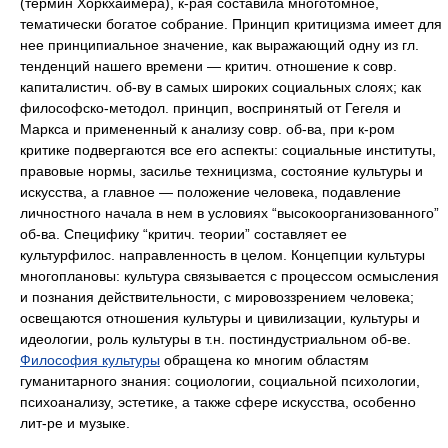
(термин Хоркхаймера), к-рая составила многотомное,
тематически богатое собрание. Принцип критицизма имеет для
нее принципиальное значение, как выражающий одну из гл.
тенденций нашего времени — критич. отношение к совр.
капиталистич. об-ву в самых широких социальных слоях; как
философско-методол. принцип, воспринятый от Гегеля и
Маркса и примененный к анализу совр. об-ва, при к-ром
критике подвергаются все его аспекты: социальные институты,
правовые нормы, засилье техницизма, состояние культуры и
искусства, а главное — положение человека, подавление
личностного начала в нем в условиях “высокоорганизованного”
об-ва. Специфику “критич. теории” составляет ее
культурфилос. направленность в целом. Концепции культуры
многоплановы: культура связывается с процессом осмысления
и познания действительности, с мировоззрением человека;
освещаются отношения культуры и цивилизации, культуры и
идеологии, роль культуры в т.н. постиндустриальном об-ве.
Философия культуры
обращена ко многим областям
гуманитарного знания: социологии, социальной психологии,
психоанализу, эстетике, а также сфере искусства, особенно
лит-ре и музыке.