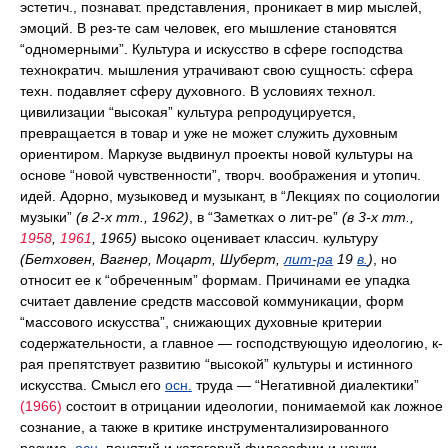
эстетич., познават. представления, проникает в мир мыслей,
эмоций. В рез-те сам человек, его мышление становятся
“одномерными”. Культура и искусство в сфере господства
технократич. мышления утрачивают свою сущность: сфера
техн. подавляет сферу духовного. В условиях технол.
цивилизации “высокая” культура репродуцируется,
превращается в товар и уже не может служить духовным
ориентиром. Маркузе выдвинул проекты новой культуры на
основе “новой чувственности”, творч. воображения и утопич.
идей. Адорно, музыковед и музыкант, в “Лекциях по социологии
музыки”
(в 2-х тт., 1962)
, в “Заметках о лит-ре”
(в 3-х тт.,
1958
,
1961
, 1965)
высоко оценивает классич. культуру
(Бетховен, Вагнер, Моцарт, Шуберт,
лит-ра
19
в.
)
, но
относит ее к “обреченным” формам. Причинами ее упадка
считает давление средств массовой коммуникации, форм
“массового искусства”, снижающих духовные критерии
содержательности, а главное — господствующую идеологию, к-
рая препятствует развитию “высокой” культуры и истинного
искусства. Смысл его
осн.
труда — “Негативной диалектики”
(1966)
состоит в отрицании идеологии, понимаемой как ложное
сознание, а также в критике инструментализированного