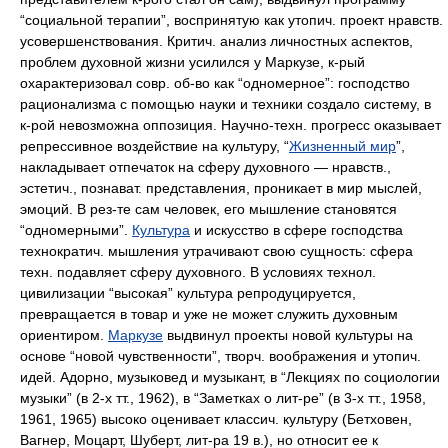
“социальной терапии”, воспринятую как утопич. проект нравств.
усовершенствования. Критич. анализ личностных аспектов,
проблем духовной жизни усилился у Маркузе, к-рый
охарактеризовал совр. об-во как “одномерное”: господство
рационализма с помощью науки и техники создало систему, в
к-рой невозможна оппозиция. Научно-техн. прогресс оказывает
репрессивное воздействие на культуру, “
Жизненный мир
”,
накладывает отпечаток на сферу духовного — нравств.,
эстетич., познават. представления, проникает в мир мыслей,
эмоций. В рез-те сам человек, его мышление становятся
“одномерными”.
Культура
и искусство в сфере господства
технократич. мышления утрачивают свою сущность: сфера
техн. подавляет сферу духовного. В условиях технол.
цивилизации “высокая” культура репродуцируется,
превращается в товар и уже не может служить духовным
ориентиром.
Маркузе
выдвинул проекты новой культуры на
основе “новой чувственности”, творч. воображения и утопич.
идей. Адорно, музыковед и музыкант, в “Лекциях по социологии
музыки” (в 2-х тт., 1962), в “Заметках о лит-ре” (в 3-х тт., 1958,
1961, 1965) высоко оценивает классич. культуру (Бетховен,
Вагнер, Моцарт, Шуберт, лит-ра 19 в.), но относит ее к