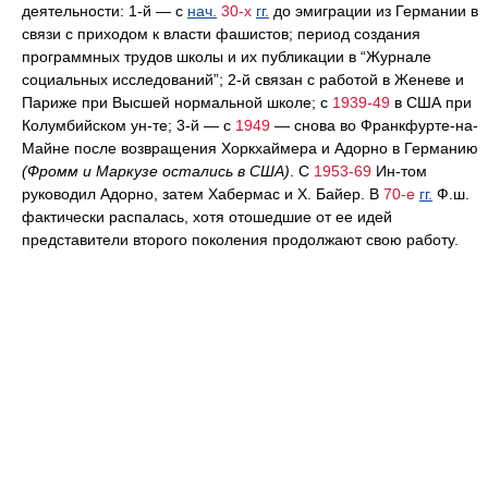
деятельности: 1-й — с
нач.
30-х
гг.
до эмиграции из Германии в
связи с приходом к власти фашистов; период создания
программных трудов школы и их публикации в “Журнале
социальных исследований”; 2-й связан с работой в Женеве и
Париже при Высшей нормальной школе; с
1939-49
в США при
Колумбийском ун-те; 3-й — с
1949
— снова во Франкфурте-на-
Майне после возвращения Хоркхаймера и Адорно в Германию
(Фромм и Маркузе остались в США)
. С
1953-69
Ин-том
руководил Адорно, затем Хабермас и X. Байер. В
70-е
гг.
Ф.ш.
фактически распалась, хотя отошедшие от ее идей
представители второго поколения продолжают свою работу.