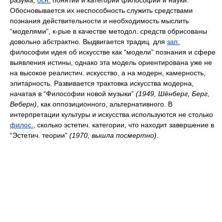
разума,
осн.
понятий и категорий философии и науки.
Обосновывается их неспособность служить средствами
познания действительности и необходимость мыслить
“моделями”, к-рые в качестве методол. средств обрисованы
довольно абстрактно. Выдвигается традиц. для
зап.
философии идея об искусстве как “модели” познания и сфере
выявления истины, однако эта модель ориентирована уже не
на высокое реалистич. искусство, а на модерн, камерность,
элитарность. Развивается трактовка искусства модерна,
начатая в “Философии новой музыки”
(1949, Шёнберг, Берг,
Веберн)
, как оппозиционного, альтернативного. В
интерпретации культуры и искусства используются не столько
филос.
, сколько эстетич. категории, что находит завершение в
“Эстетич. теории”
(1970, вышла посмертно)
.