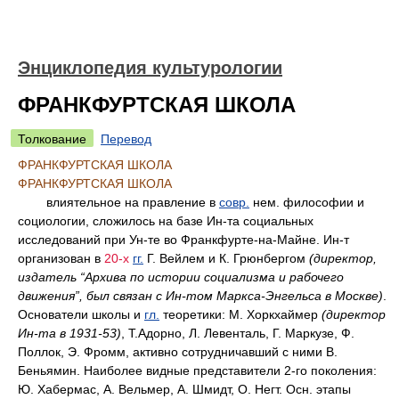
Энциклопедия культурологии
ФРАНКФУРТСКАЯ ШКОЛА
Толкование
Перевод
ФРАНКФУРТСКАЯ ШКОЛА
ФРАНКФУРТСКАЯ ШКОЛА
влиятельное на правление в
совр.
нем. философии и
социологии, сложилось на базе Ин-та социальных
исследований при Ун-те во Франкфурте-на-Майне. Ин-т
организован в
20-х
гг.
Г. Вейлем и К. Грюнбергом
(директор,
издатель “Архива по истории социализма и рабочего
движения”, был связан с Ин-том Маркса-Энгельса в Москве)
.
Основатели школы и
гл.
теоретики: М. Хоркхаймер
(директор
Ин-та в 1931-53)
, Т.Адорно, Л. Левенталь, Г. Маркузе, Ф.
Поллок, Э. Фромм, активно сотрудничавший с ними В.
Беньямин. Наиболее видные представители 2-го поколения:
Ю. Хабермас, А. Вельмер, А. Шмидт, О. Негт. Осн. этапы