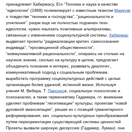
принадлежит Хабермасу. Его “Техника и наука в качестве
“идеологии” (1968) полемизирует с известным тезисом
Маркузе
о тождестве “техники и господства”, “рациональности и
угнетения”: разум еще не полностью подчинен техн.
идеологии, нужно изыскать позитивные альтернативы,
связанные с изменением социокультурной системы.
Хабермас
выдвигает проекты “радикализации критич. самосознания
индивида”, “просвещенной общественности”,
“коммуникативной рациональности”, опираясь не столько на
научное знание, сколько на культуру в целом, предлагает
объединить познание и интерес, развивать диалогич.,
коммуникативный подход к социальным проблемам,
выработать программу социокультурных действий с целью
организации более удачной, истинной жизни. Используя
учения М. Вебера, Т.
Парсонс
а, социальную психологию и
психоанализ, а также герменевтику Гадамера, гл. внимание
уделяет проблемам “легитимации” культуры, проектам “новой
духовной эмансипации”, решая их с позиций гуманитарного
реформирования, кач. социально-культурных преобразований
путем переориентации существующей системы ценностей.
Проекты вызвали широкую дискуссию (Гадамер, Луман): они