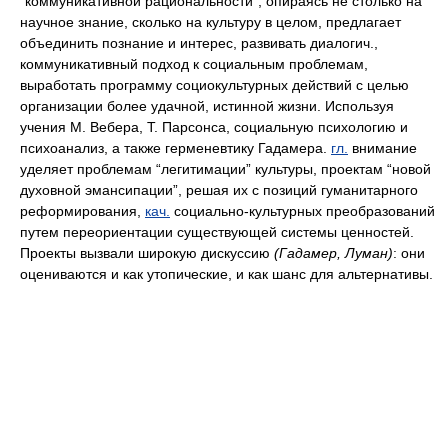
“коммуникативной рациональности”, опираясь не столько на
научное знание, сколько на культуру в целом, предлагает
объединить познание и интерес, развивать диалогич.,
коммуникативный подход к социальным проблемам,
выработать программу социокультурных действий с целью
организации более удачной, истинной жизни. Используя
учения М. Вебера, Т. Парсонса, социальную психологию и
психоанализ, а также герменевтику Гадамера.
гл.
внимание
уделяет проблемам “легитимации” культуры, проектам “новой
духовной эмансипации”, решая их с позиций гуманитарного
реформирования,
кач.
социально-культурных преобразований
путем переориентации существующей системы ценностей.
Проекты вызвали широкую дискуссию
(Гадамер, Луман)
: они
оцениваются и как утопические, и как шанс для альтернативы.