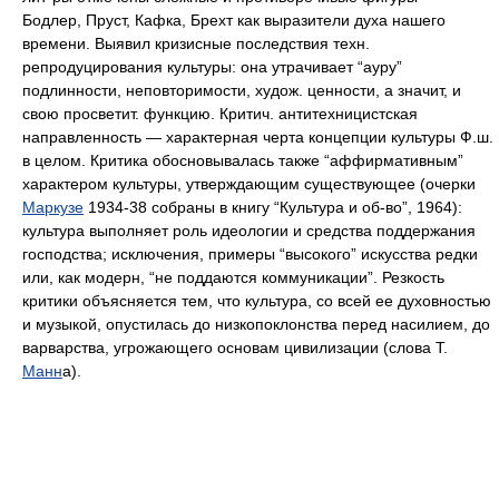
Бодлер, Пруст, Кафка, Брехт как выразители духа нашего
времени. Выявил кризисные последствия техн.
репродуцирования культуры: она утрачивает “ауру”
подлинности, неповторимости, худож. ценности, а значит, и
свою просветит. функцию. Критич. антитехницистская
направленность — характерная черта концепции культуры Ф.ш.
в целом. Критика обосновывалась также “аффирмативным”
характером культуры, утверждающим существующее (очерки
Маркузе
1934-38 собраны в книгу “Культура и об-во”, 1964):
культура выполняет роль идеологии и средства поддержания
господства; исключения, примеры “высокого” искусства редки
или, как модерн, “не поддаются коммуникации”. Резкость
критики объясняется тем, что культура, со всей ее духовностью
и музыкой, опустилась до низкопоклонства перед насилием, до
варварства, угрожающего основам цивилизации (слова Т.
Манн
а).