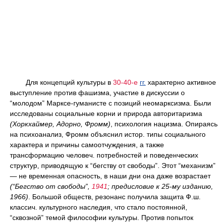
Для концепций культуры в
30-40-е
гг.
характерно активное
выступление против фашизма, участие в дискуссии о
“молодом” Марксе-гуманисте с позиций неомарксизма. Были
исследованы социальные корни и природа авторитаризма
(Хоркхаймер, Адорно, Фромм)
, психология нацизма. Опираясь
на психоанализ, Фромм объяснил истор. типы социального
характера и причины самоотчуждения, а также
трансформацию человеч. потребностей и поведенческих
структур, приводящую к “бегству от свободы”. Этот “механизм”
— не временная опасность, в наши дни она даже возрастает
(“Бегство от свободы”,
1941
; предисловие к 25-му изданию,
1966)
. Большой обществ, резонанс получила защита Ф.ш.
классич. культурного наследия, что стало постоянной,
“сквозной” темой философии культуры. Против попыток