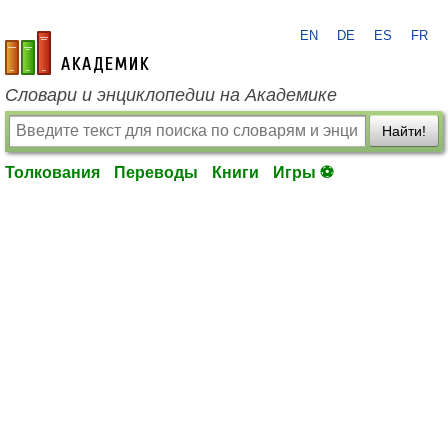
EN
DE
ES
FR
academic.ru
Словари и энциклопедии на Академике
Найти!
Толкования
Переводы
Книги
Игры ⚽