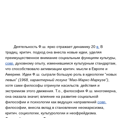
Деятельность Ф.ш. ярко отражает динамику 20
в.
В
традиц. критич. подход она внесла новые идеи, уделяя
преимущественное внимание социальным функциям культуры,
совр.
духовному опыту, изменившимся культурным стандартам,
что способствовало активизации критич. мысли в Европе и
Америке. Идеи Ф.ш. сыграли большую роль в идеологии “новых
левых”
(1968, характерный лозунг “Мао-Маркс-Маркузе”)
,
хотя сами философы отринули насильств. действия и
экстремизм этого движения. Т.о., философия Ф.ш. многомерна,
она оказала значит, влияние на развитие социальной
философии и психологии как ведущих направлений
совр.
философии, внесла вклад в становление неомарксизма,
критич. социологии, культурологии и неофрейдизма.