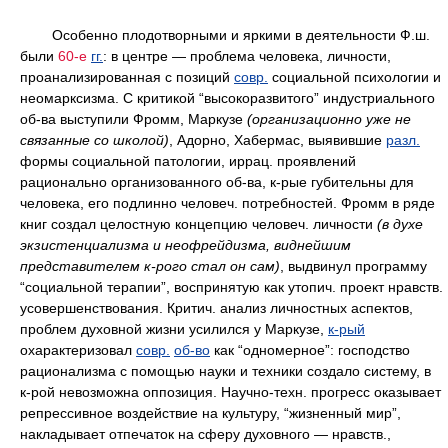
Особенно плодотворными и яркими в деятельности Ф.ш.
были
60-е
гг.
: в центре — проблема человека, личности,
проанализированная с позиций
совр.
социальной психологии и
неомарксизма. С критикой “высокоразвитого” индустриального
об-ва выступили Фромм, Маркузе
(организационно уже не
связанные со школой)
, Адорно, Хабермас, выявившие
разл.
формы социальной патологии, иррац. проявлений
рационально организованного об-ва, к-рые губительны для
человека, его подлинно человеч. потребностей. Фромм в ряде
книг создал целостную концепцию человеч. личности
(в духе
экзистенциализма и неофрейдизма, виднейшим
представителем к-рого стал он сам)
, выдвинул программу
“социальной терапии”, воспринятую как утопич. проект нравств.
усовершенствования. Критич. анализ личностных аспектов,
проблем духовной жизни усилился у Маркузе,
к-рый
охарактеризовал
совр.
об-во
как “одномерное”: господство
рационализма с помощью науки и техники создало систему, в
к-рой невозможна оппозиция. Научно-техн. прогресс оказывает
репрессивное воздействие на культуру, “жизненный мир”,
накладывает отпечаток на сферу духовного — нравств.,