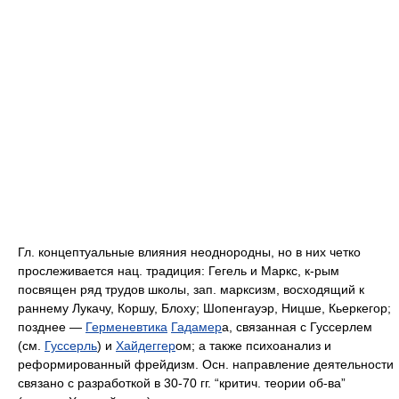
Гл. концептуальные влияния неоднородны, но в них четко
прослеживается нац. традиция: Гегель и Маркс, к-рым
посвящен ряд трудов школы, зап. марксизм, восходящий к
раннему Лукачу, Коршу, Блоху; Шопенгауэр, Ницше, Кьеркегор;
позднее —
Герменевтика
Гадамер
а, связанная с Гуссерлем
(см.
Гуссерль
) и
Хайдеггер
ом; а также психоанализ и
реформированный фрейдизм. Осн. направление деятельности
связано с разработкой в 30-70 гг. “критич. теории об-ва”