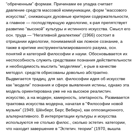
“обреченным” формам. Причинами ее упадка считает
давление средств массовой коммуникации, форм “массового
искусства”, снижающих духовные критерии содержательности,
а главное — господствующую идеологию, к-рая препятствует
развитию “высокой” культуры и истинного искусства. Смысл его
осн. труда — “Негативной диалектики” (1966) состоит в
отрицании идеологии, понимаемой как ложное сознание, а
также в критике инструментализированного разума, осн.
понятий и категорий философии и науки. Обосновывается их
неспособность служить средствами познания действительности
и необходимость мыслить “моделями”, к-рые в качестве
методол. средств обрисованы довольно абстрактно.
Выдвигается традиц. для зап. философии идея об искусстве
как “модели” познания и сфере выявления истины, однако эта
модель ориентирована уже не на высокое реалистич.
искусство, а на модерн, камерность, элитарность. Развивается
трактовка искусства модерна, начатая в “Философии новой
музыки” (1949, Шёнберг, Берг, Веберн), как оппозиционного,
альтернативного. В интерпретации культуры и искусства
используются не столько филос., сколько эстетич. категории,
что находит завершение в “Эстетич. теории” (1970, вышла