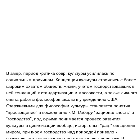
В амер. период критика совр. культуры усилилась по
социальным причинам. Концепции культуры строились с более
широким охватом обществ. жизни, учетом господствовавших в
ней тенденций к стандартизации и массовости, а также личного
опыта работы философов школы в учреждениях США.
Стержневыми для философии культуры становятся понятия
“просвещение” и восходящие к М.
Веберу
“рациональность” и
“господство”, под к-рыми понимается процесс развития
культуры и цивилизации вообще, истор. опыт “рац.” овладения
миром, при к-ром господство над природой привело к
развитию сил, репрессивных по отношению к человеку. В