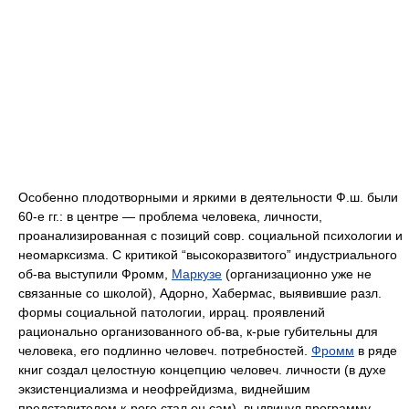
Особенно плодотворными и яркими в деятельности Ф.ш. были
60-е гг.: в центре — проблема человека, личности,
проанализированная с позиций совр. социальной психологии и
неомарксизма. С критикой “высокоразвитого” индустриального
об-ва выступили Фромм,
Маркузе
(организационно уже не
связанные со школой), Адорно, Хабермас, выявившие разл.
формы социальной патологии, иррац. проявлений
рационально организованного об-ва, к-рые губительны для
человека, его подлинно человеч. потребностей.
Фромм
в ряде
книг создал целостную концепцию человеч. личности (в духе
экзистенциализма и неофрейдизма, виднейшим
представителем к-рого стал он сам), выдвинул программу