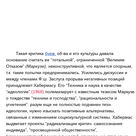
Такая критика
бурж.
об-ва и его культуры давала
основание считать ее “тотальной”, ограниченной “Великим
Отказом”
(Маркузе)
, неконструктивной, что является спорным,
т.к. такие попытки предпринимались. Усилились дискуссии и
между членами Ф.ш. Заслуга прорыва негативных позиций
принадлежит Хабермасу. Его “Техника и наука в качестве
“идеологии”
(1968)
полемизирует с известным тезисом Маркузе
о тождестве “техники и господства”, “рациональности и
угнетения”: разум еще не полностью подчинен техн.
идеологии, нужно изыскать позитивные альтернативы,
связанные с изменением социокультурной системы. Хабермас
выдвигает проекты “радикализации критич. самосознания
индивида”, “просвещенной общественности”,