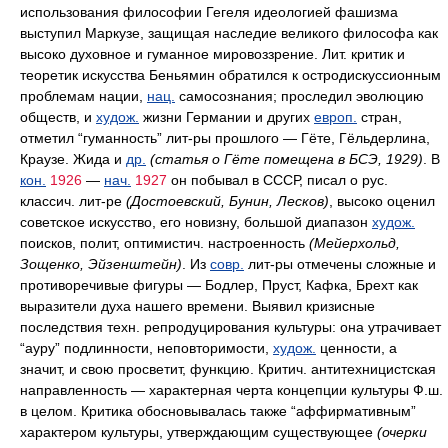
использования философии Гегеля идеологией фашизма
выступил Маркузе, защищая наследие великого философа как
высоко духовное и гуманное мировоззрение. Лит. критик и
теоретик искусства Беньямин обратился к остродискуссионным
проблемам нации,
нац.
самосознания; проследил эволюцию
обществ, и
худож.
жизни Германии и других
европ.
стран,
отметил “гуманность” лит-ры прошлого — Гёте, Гёльдерлина,
Краузе. Жида и
др.
(статья о Гёте помещена в БСЭ, 1929)
. В
кон.
1926
—
нач.
1927
он побывал в СССР, писал о рус.
классич. лит-ре
(Достоевский, Бунин, Лесков)
, высоко оценил
советское искусство, его новизну, большой диапазон
худож.
поисков, полит, оптимистич. настроенность
(Мейерхольд,
Зощенко, Эйзенштейн)
. Из
совр.
лит-ры отмечены сложные и
противоречивые фигуры — Бодлер, Пруст, Кафка, Брехт как
выразители духа нашего времени. Выявил кризисные
последствия техн. репродуцирования культуры: она утрачивает
“ауру” подлинности, неповторимости,
худож.
ценности, а
значит, и свою просветит, функцию. Критич. антитехницистская
направленность — характерная черта концепции культуры Ф.ш.
в целом. Критика обосновывалась также “аффирмативным”
характером культуры, утверждающим существующее
(очерки