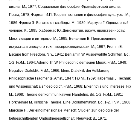
школы. М., 1977; Социальная философия Франкфуртской школы.
Прага, 1978; Фарман И.П. Теория познания и философия культуры. М.,
1986; Фромм Э. Бегство от свободы. М., 1989; Маркузе Г. Одномерный
человек. К., 1995; Хабермас Ю. Демократия, разум, нравственность:
Моск. лекции и интервью. М., 1995; Беньямин В. Произведение
искусства в эпоху его техн. воспроизводимости. М., 1997; Fromm E.
Escape from Freedom. N.Y., 1941; Benjamin W. Ausgewahlte Schriften. Bd.
1-2. Fr./M., 1964; Adorno Th.W. Philosophic derneuen Musik. Fr./M., 1949;
Negative Dialektik. Fr./M., 1966; Idem. Dialektik der Aufklarung:
Philosophische Fragmente. Amst., 1947; Fr./ М., 1969; Habermas J. Technik
und Wissenschaft als “Ideologic”. Fr./M., 1968; Erkenntnis und Interesse. Fr./
М., 1968; Theorie der kommunikativen Handelns. Bd. 1-2. Fr./M., 1981;
Horkheimer М. Kritische Theorie. Eine Dokumentation. Bd. 1-2. Fr./M., 1968;
Marcuse H. Der eindimensionale Mensch: Studien zur Ideologie der
fortgeschrittenden Undustriegesellschaft. Neuwied; В., 1971.