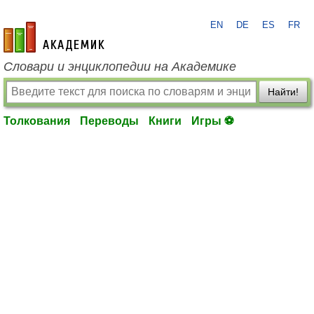
EN
DE
ES
FR
academic.ru
Словари и энциклопедии на Академике
Найти!
Толкования
Переводы
Книги
Игры ⚽