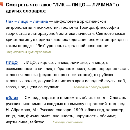
Смотреть что такое "ЛИК — ЛИЦО — ЛИЧИНА" в
других словарях:
Лик – лицо – личина
— мифологема христианской
антропологии и психологии, теологии Троицы, философии
творчества и литературной эстетики личности. Святоотеческая
христология утвердила чинопоследование элементов триады в
таком порядке: “Лик” уровень сакральной явленности …
Энциклопедия культурологии
ЛИЦО
— ЛИЦО, лице ср. личико, личишко, личище; в
возвышенном ·знач. лик, в бранном рожа, харя; передняя часть
головы человека (редко говорят о животном), от рубежа
головных волос, до ушей и нижнего края исподней скулы: лоб,
глаза, нос, щеки со скулами,… …
Толковый словарь Даля
облик
— См. вид, характер принимать облик кого л... Словарь
русских синонимов и сходных по смыслу выражений. под. ред.
Н. Абрамова, М.: Русские словари, 1999. облик вид, характер,
лицо, лик, физиономия, внешность, наружность, обличье;
черты лица, габитус …
Словарь синонимов