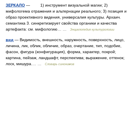
ЗЕРКАЛО
— 1) инструмент визуальной магии; 2)
мифологема отражения и альтернации реального; 3) позиция и
образ проективного видения, универсалия культуры. Архаич.
семантика 3. синкретизирует свойства органики и качества
артефакта: см. мифологию… …
Энциклопедия культурологии
вид
— Видимость, внешность, наружность, поверхность, лицо,
личина, лик, облик, обличие, образ, очертание, тип, подобие,
фасон, фигура (конфигурация), форма, характер, покрой;
картина, пейзаж, ландшафт, перспектива; выражение, оттенок;
лоск, мишура.… …
Словарь синонимов