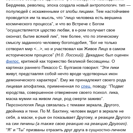
Бердяева, революц. эпоха создала новый антропологич. тип —
полулюдей с искаженными от злобы лицами. Тем настойчивее
проводится им та мысль, что “лицо человека есть вершина
космического процесса”, и что во Встрече с Богом
“осуществляется царство любви, в к-ром получает свое
окончат, бытие всякий лик”, тем более, что по этическому
смыслу заданного человеку богоподобия, “Бог не только
сотворил мир <...>, но и участвовал как Живое Лицо в самом
историческом процессе”
(Н.0. Лосский)
. Декаданс был оценен
филос.
критикой как торжество безликой бесовщины. О
картинах раннего Пикассо С. Булгаков говорил: “Эти лики
живут, представляя собой нечто вроде чудотворных икон
демонического характера”. Ему же принадлежит своего рода
лицевая апофатика, примененная по
спец.
поводу: “Подвиг
юродства, совершенное отвержение своего психол. лика,
маска мумии на живом лице, род смерти заживо”.
Персонология Лица связалась с темами зеркала, Другого,
двойника и тени. По М. Бахтину, человек видит в зеркале не
себя, а маски, к-рые он показывает Другому, и реакции Другого
на сии личины
(а также свою реакцию на реакцию Другого)
.
“Я” и “Ты” призваны отразить друг друга в сущностно-личном