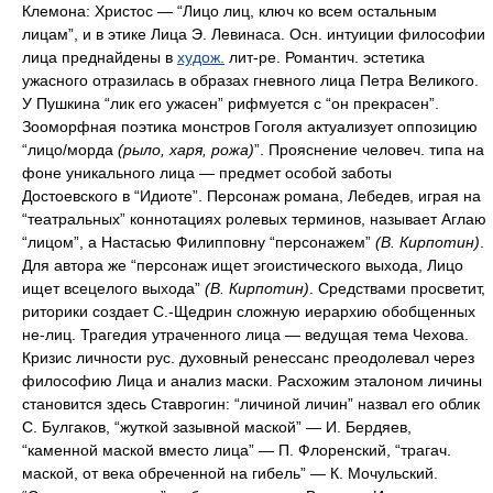
Клемона: Христос — “Лицо лиц, ключ ко всем остальным
лицам”, и в этике Лица Э. Левинаса. Осн. интуиции философии
лица преднайдены в
худож.
лит-ре. Романтич. эстетика
ужасного отразилась в образах гневного лица Петра Великого.
У Пушкина “лик его ужасен” рифмуется с “он прекрасен”.
Зооморфная поэтика монстров Гоголя актуализует оппозицию
“лицо/морда
(рыло, харя, рожа)
”. Прояснение человеч. типа на
фоне уникального лица — предмет особой заботы
Достоевского в “Идиоте”. Персонаж романа, Лебедев, играя на
“театральных” коннотациях ролевых терминов, называет Аглаю
“лицом”, а Настасью Филипповну “персонажем”
(В. Кирпотин)
.
Для автора же “персонаж ищет эгоистического выхода, Лицо
ищет всецелого выхода”
(В. Кирпотин)
. Средствами просветит,
риторики создает С.-Щедрин сложную иерархию обобщенных
не-лиц. Трагедия утраченного лица — ведущая тема Чехова.
Кризис личности рус. духовный ренессанс преодолевал через
философию Лица и анализ маски. Расхожим эталоном личины
становится здесь Ставрогин: “личиной личин” назвал его облик
С. Булгаков, “жуткой зазывной маской” — И. Бердяев,
“каменной маской вместо лица” — П. Флоренский, “трагач.
маской, от века обреченной на гибель” — К. Мочульский.