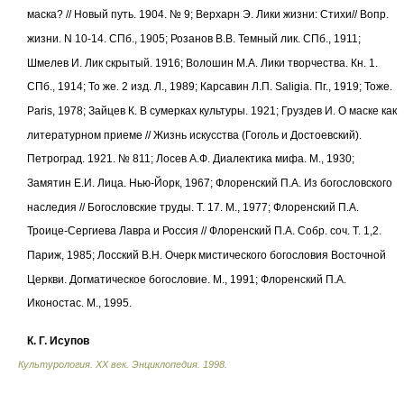
маска? // Новый путь. 1904. № 9; Верхарн Э. Лики жизни: Стихи// Вопр.
жизни. N 10-14. СПб., 1905; Розанов В.В. Темный лик. СПб., 1911;
Шмелев И. Лик скрытый. 1916; Волошин М.А. Лики творчества. Кн. 1.
СПб., 1914; То же. 2 изд. Л., 1989; Карсавин Л.П. Saligia. Пг., 1919; Тоже.
Paris, 1978; Зайцев К. В сумерках культуры. 1921; Груздев И. О маске как
литературном приеме // Жизнь искусства (Гоголь и Достоевский).
Петроград. 1921. № 811; Лосев А.Ф. Диалектика мифа. М., 1930;
Замятин Е.И. Лица. Нью-Йорк, 1967; Флоренский П.А. Из богословского
наследия // Богословские труды. Т. 17. М., 1977; Флоренский П.А.
Троице-Сергиева Лавра и Россия // Флоренский П.А. Собр. соч. Т. 1,2.
Париж, 1985; Лосский В.Н. Очерк мистического богословия Восточной
Церкви. Догматическое богословие. М., 1991; Флоренский П.А.
Иконостас. М., 1995.
К. Г. Исупов
Культурология. XX век. Энциклопедия
.
1998
.