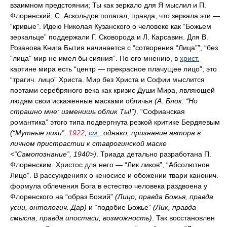
взаимном предстоянии; Ты как зеркало для Я мыслил и П.
Флоренский; С. Аскольдов полагал, правда, что зеркала эти —
“кривые”. Идею Николая Кузанского о человеке как “Божьем
зеркальце” поддержали Г. Сковорода и Л. Карсавин. Для В.
Розанова Книга Бытия начинается с “сотворения “Лица””; “без
“лица” мир не имел бы сияния”. По его мнению, в
христ.
картине мира есть “центр — прекрасное плачущее лицо”, это
“трагич. лицо” Христа. Мир без Христа и Софии мыслится
поэтами серебряного века как кризис Души Мира, являющей
людям свои искаженные масками обличья
(А. Блок: “Но
страшно мне: изменишь облик Ты!”)
. “Софианская
романтика” этого типа подвергнута резкой критике Бердяевым
(“Мутные лики”,
1922
;
см.
, однако, признание автора в
личном пристрастии к ставрогинской маске
<“Самопознание”, 1940>)
. Триада детально разработана П.
Флоренским. Христос для него — “Лик ликов”, “Абсолютное
Лицо”. В рассуждениях о кеносисе и обожении твари канонич.
формула облечения Бога в естество человека раздвоена у
Флоренского на “образ Божий”
(Лицо, правда Божья, правда
усии, онтологич. Дар)
и “подобие Божье”
(Лик, правда
смысла, правда ипостаси, возможность)
. Так восстановлен