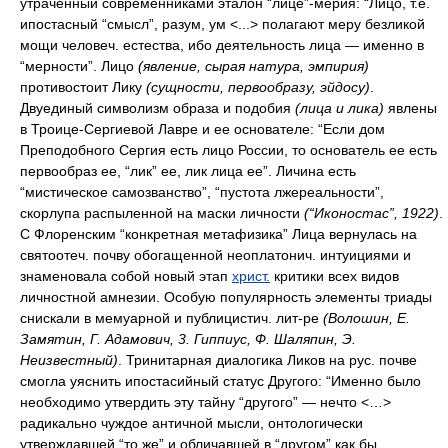
утраченный современниками эталон “лице”-мерия: “Лицо, т.е.
ипостасный “смысл”, разум, ум <...> полагают меру безликой
мощи человеч. естества, ибо деятельность лица — именно в
“мерности”. Лицо
(явление, сырая натура, эмпирия)
противостоит Лику
(сущности, первообразу, эйдосу)
.
Двуединый символизм образа и подобия
(лица и лика)
явлены
в Троице-Сергиевой Лавре и ее основателе: “Если дом
Преподобного Сергия есть лицо России, то основатель ее есть
первообраз ее, “лик” ее, лик лица ее”. Личина есть
“мистическое самозванство”, “пустота лжереальности”,
скорлупа распыленной на маски личности
(“Иконостас”, 1922)
.
С Флоренским “конкретная метафизика” Лица вернулась на
святоотеч. почву обогащенной неоплатонич. интуициями и
знаменовала собой новый этап
христ.
критики всех видов
личностной амнезии. Особую популярность элементы триады
снискали в мемуарной и публицистич. лит-ре
(Волошин, Е.
Замятин, Г. Адамович, 3. Гиппиус, Ф. Шаляпин, Э.
Неизвестный)
. Тринитарная диалогика Ликов на рус. почве
смогла уяснить ипостасийный статус Другого: “Именно было
необходимо утвердить эту тайну “другого” — нечто <…>
радикально чуждое античной мысли, онтологически
утверждавшей “то же” и обличавшей в “другом” как бы