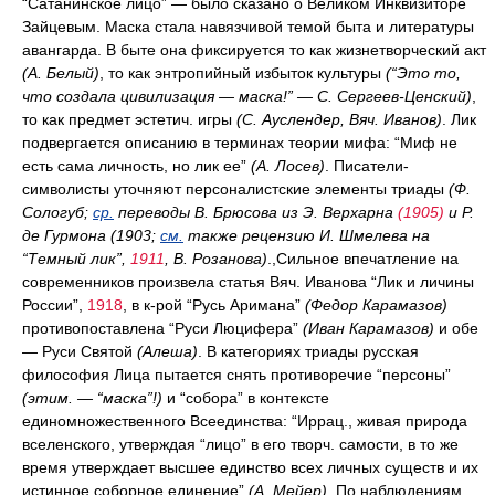
“Сатанинское лицо” — было сказано о Великом Инквизиторе
Зайцевым. Маска стала навязчивой темой быта и литературы
авангарда. В быте она фиксируется то как жизнетворческий акт
(А. Белый)
, то как энтропийный избыток культуры
(“Это то,
что создала цивилизация — маска!” — С. Сергеев-Ценский)
,
то как предмет эстетич. игры
(С. Ауслендер, Вяч. Иванов)
. Лик
подвергается описанию в терминах теории мифа: “Миф не
есть сама личность, но лик ее”
(А. Лосев)
. Писатели-
символисты уточняют персоналистские элементы триады
(Ф.
Сологуб;
ср.
переводы В. Брюсова из Э. Верхарна
(1905)
и Р.
де Гурмона (1903;
см.
также рецензию И. Шмелева на
“Темный лик”,
1911
, В. Розанова)
.,Сильное впечатление на
современников произвела статья Вяч. Иванова “Лик и личины
России”,
1918
, в к-рой “Русь Аримана”
(Федор Карамазов)
противопоставлена “Руси Люцифера”
(Иван Карамазов)
и обе
— Руси Святой
(Алеша)
. В категориях триады русская
философия Лица пытается снять противоречие “персоны”
(этим. — “маска”!)
и “собора” в контексте
единомножественного Всеединства: “Иррац., живая природа
вселенского, утверждая “лицо” в его творч. самости, в то же
время утверждает высшее единство всех личных существ и их
истинное соборное единение”
(А. Мейер)
. По наблюдениям