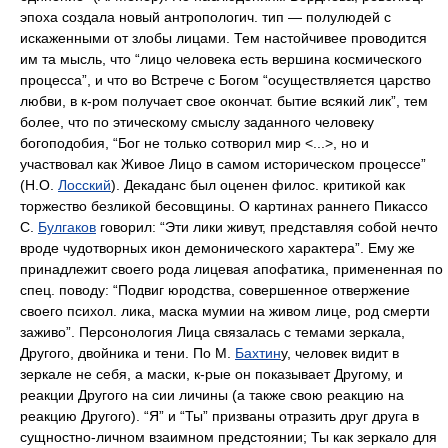
эпоха создала новый антропологич. тип — полулюдей с
искаженными от злобы лицами. Тем настойчивее проводится
им та мысль, что “лицо человека есть вершина космического
процесса”, и что во Встрече с Богом “осуществляется царство
любви, в к-ром получает свое окончат. бытие всякий лик”, тем
более, что по этическому смыслу заданного человеку
богоподобия, “Бог не только сотворил мир <...>, но и
участвовал как Живое Лицо в самом историческом процессе”
(Н.О.
Лосский
). Декаданс был оценен филос. критикой как
торжество безликой бесовщины. О картинах раннего Пикассо
С.
Булгаков
говорил: “Эти лики живут, представляя собой нечто
вроде чудотворных икон демонического характера”. Ему же
принадлежит своего рода лицевая апофатика, примененная по
спец. поводу: “Подвиг юродства, совершенное отвержение
своего психол. лика, маска мумии на живом лице, род смерти
заживо”. Персонология Лица связалась с темами зеркала,
Другого, двойника и тени. По М.
Бахтин
у, человек видит в
зеркале не себя, а маски, к-рые он показывает Другому, и
реакции Другого на сии личины (а также свою реакцию на
реакцию Другого). “Я” и “Ты” призваны отразить друг друга в
сущностно-личном взаимном предстоянии; Ты как зеркало для