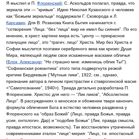
Я мыслил и П.
Флоренский
; С. Аскольдов полагал, правда, что
зеркала эти — “кривые”. Идею Николая Кузанского о человеке
как “Божьем зеркальце” поддержали Г. Сковорода и Л.
Карсавин
. Для В. Розанова Книга Бытия начинается с
“сотворения “Лица: “без “лица” мир не имел бы сияния”. По его
мнению, в христ. картине мира есть “центр — прекрасное
плачущее лицо”, это “трагич. лицо” Христа. Мир без Христа и
Софии мыслится поэтами серебряного века как кризис Души
Мира, являющей людям свои искаженные масками обличья
(
Блок, Александр
: “Но страшно мне: изменишь облик Ты!”).
“Софианская романтика” этого типа подвергнута резкой
критике Бердяевым (“Мутные лики”, 1922; см., однако,
признание автора в личном пристрастии к ставрогинской маске
<“Самопознание”, 1940>). Триада детально разработана П.
Флоренским. Христос для него — “Лик ликов”, “Абсолютное
Лицо”. В рассуждениях о кеносисе и обожении твари канонич.
формула облечения Бога в естество человека раздвоена у
Флоренского на “образ Божий” (Лицо, правда Божья, правда
усии, онтологич. Дар) и “подобие Божье” (Лик, правда смысла,
правда ипостаси, возможность). Так восстановлен утраченный
современниками эталон “лице”-мерия: “Лицо, т.е. ипостасный