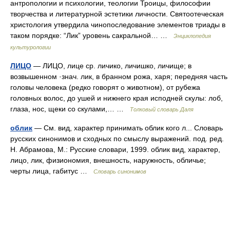
антропологии и психологии, теологии Троицы, философии
творчества и литературной эстетики личности. Святоотеческая
христология утвердила чинопоследование элементов триады в
таком порядке: “Лик” уровень сакральной… …
Энциклопедия
культурологии
ЛИЦО
— ЛИЦО, лице ср. личико, личишко, личище; в
возвышенном ·знач. лик, в бранном рожа, харя; передняя часть
головы человека (редко говорят о животном), от рубежа
головных волос, до ушей и нижнего края исподней скулы: лоб,
глаза, нос, щеки со скулами,… …
Толковый словарь Даля
облик
— См. вид, характер принимать облик кого л... Словарь
русских синонимов и сходных по смыслу выражений. под. ред.
Н. Абрамова, М.: Русские словари, 1999. облик вид, характер,
лицо, лик, физиономия, внешность, наружность, обличье;
черты лица, габитус …
Словарь синонимов