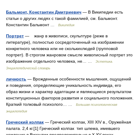
Бальмонт, Константин Дмитриевич
— В Википедии есть
статьи о других людях с такой фамилией, см. Бальмонт.
Константин Бальмонт …
Википедия
Портрет
— жанр в живописи, скульптуре (реже в
литературе), полностью сосредоточенный на изображении
конкретного человека или не сколькихлюдей (групповой
портрет). В строгом жанровом смысле живописный портрет это
изображение отдельного человека, не… …
Эстетика.
Энциклопедический словарь
личность
— Врожденные особенности мышления, ощущений
и поведения, определяющие уникальность индивида, его
образ жизни и характер адаптации и являющиеся результатом
конституционных факторов развития и социального положения.
Краткий толковый психолого… …
Большая психологическая
энциклопедия
Греческий колпак
— Греческий колпак, XIII XIV в., Оружейная
палата. 2,4 кг.[1] Греческий колпак тип шлема, имевшего
хождение в Византии предположительно в X XV веках …