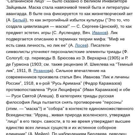
“Сатанинское лицо” — было сказано о Великом Инквизиторе
Зайцевым. Маска стала навязчивой темой быта и литературы
авангарда. В быте она фиксируется то как жизнетворческий акт
(А.
Белый
), то как энтропийный избыток культуры (“Это то, что
создала цивилизация — маска!” — С. Сергеев-Ценский), то как
предмет эстетич. игры (С. Ауслендер, Вяч.
Иванов
). Лик
подвергается описанию в терминах теории мифа: “Миф не
есть сама личность, но лик ее” (А.
Лосев
). Писатели-
символисты уточняют персоналистские элементы триады (Ф.
Сологуб; ср. переводы В. Брюсова из Э. Верхарна (1905) и Р.
де Гурмона (1903; см. также рецензию И. Шмелева на “Темный
лик”, 1911, В.
Розанов
а). Сильное впечатление на
современников произвела статья Вяч. Иванова “Лик и личины
России”, 1918, в к-рой “Русь Аримана” (Федор Карамазов)
противопоставлена “Руси Люцифера” (Иван Карамазов) и обе
— Руси Святой (Алеша). В категориях триады русская
философия Лица пытается снять противоречие “персоны”
(этим. — “маска”!) и “собора” в контексте единомножественного
Всеединства: “Иррац., живая природа вселенского, утверждая
“лицо” в его творч. самости, в то же время утверждает высшее
единство всех личных существ и их истинное соборное
единение” (А. Мейер). По наблюдениям Бердяева, революц.