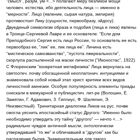
“смысл”, разум, ум <...> полагают меру безликой мощи
человеч. естества, ибо деятельность лица — именно в
“мерности”. Лицо (явление, сырая натура, эмпирия)
противостоит Лику (сущности, первообразу, эйдосу).
Двуединый символизм образа и подобия (лица и лика) явлены
в Троице-Сергиевой Лавре и ее основателе: “Если дом
Преподобного Сергия есть лицо России, то основатель ее есть
первообраз ее, “лик” ее, лик лица ее”. Личина есть
“мистическое самозванство”, “пустота лжереальности”,
скорлупа распыленной на маски личности (“Иконостас”, 1922).
С Флоренским “конкретная метафизика” Лица вернулась на
святоотеч. почву обогащенной неоплатонич. интуициями и
знаменовала собой новый этап христ. критики всех видов
личностной амнезии. Особую популярность элементы триады
снискали в мемуарной и публицистич. лит-ре (Волошин, Е.
Замятин, Г. Адамович, 3. Гиппиус, Ф. Шаляпин, Э.
Неизвестный). Тринитарная диалогика Ликов на рус. почве
смогла уяснить ипостасийный статус Другого: “Именно было
необходимо утвердить эту тайну “другого” — нечто <…>
радикально чуждое античной мысли, онтологически
утверждавшей “то же” и обличавшей в “другом” как бы
распадение бытия. Знаменательным для такого