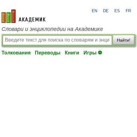
EN
DE
ES
FR
academic.ru
Словари и энциклопедии на Академике
Найти!
Толкования
Переводы
Книги
Игры ⚽