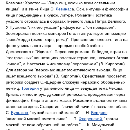
Клемона: Христос — “Лицо лиц, ключ ко всем остальным
лицам”, и в этике Лица Э.
Левинас
а. Осн. интуиции философии
лица преднайдены в худож. лит-ре. Романтич. эстетика
ужасного отразилась в образах гневного лица Петра Великого.
У Пушкина “лик его ужасен” рифмуется с “он прекрасен”.
Зооморфная поэтика монстров Гоголя актуализует оппозицию
“лицо/морда (рыло, харя, рожа)”. Прояснение человеч. типа на
фоне уникального лица — предмет особой заботы
Достоевского в “Идиоте”. Персонаж романа, Лебедев, играя на
“театральных” коннотациях ролевых терминов, называет Аглаю
“лицом”, а Настасью Филипповну “персонажем” (В. Кирпотин).
Для автора же “персонаж ищет эгоистического выхода, Лицо
ищет всецелого выхода” (В. Кирпотин). Средствами просветит.
риторики создает С.-Щедрин сложную иерархию обобщенных
не-лиц.
Трагедия
утраченного лица — ведущая тема Чехова.
Кризис личности рус. духовный ренессанс преодолевал через
философию Лица и анализ маски. Расхожим эталоном личины
становится здесь Ставрогин: “личиной личин” назвал его облик
С.
Булгаков
, “жуткой зазывной маской” — Н.
Бердяев
,
“каменной маской вместо лица” — П.
Флоренский
, “трагач.
маской, от века обреченной на гибель” — К. Мочульский.