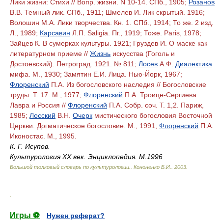
Лики жизни: Стихи // Вопр. жизни. N 10-14. СПб., 1905;
Розанов
В.В. Темный лик. СПб., 1911; Шмелев И. Лик скрытый. 1916;
Волошин М.А. Лики творчества. Кн. 1. СПб., 1914; То же. 2 изд.
Л., 1989;
Карсавин
Л.П. Saligia. Пг., 1919; Тоже. Paris, 1978;
Зайцев К. В сумерках культуры. 1921; Груздев И. О маске как
литературном приеме //
Жизнь
искусства (Гоголь и
Достоевский). Петроград. 1921. № 811;
Лосев
А.Ф.
Диалектика
мифа. М., 1930; Замятин Е.И. Лица. Нью-Йорк, 1967;
Флоренский
П.А. Из богословского наследия // Богословские
труды. Т. 17. М., 1977;
Флоренский
П.А. Троице-Сергиева
Лавра и Россия //
Флоренский
П.А. Собр. соч. Т. 1,2. Париж,
1985;
Лосский
В.Н.
Очерк
мистического богословия Восточной
Церкви. Догматическое богословие. М., 1991;
Флоренский
П.А.
Иконостас. М., 1995.
К. Г. Исупов.
Культурология ХХ век. Энциклопедия. М.1996
Большой толковый словарь по культурологии.
.
Кононенко Б.И.
.
2003
.
.
Игры ⚽
Нужен реферат?