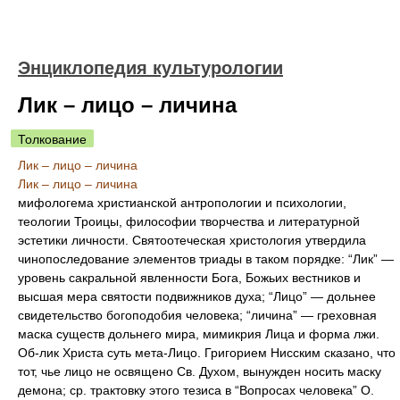
Энциклопедия культурологии
Лик – лицо – личина
Толкование
Лик – лицо – личина
Лик – лицо – личина
мифологема христианской антропологии и психологии,
теологии Троицы, философии творчества и литературной
эстетики личности. Святоотеческая христология утвердила
чинопоследование элементов триады в таком порядке: “Лик” —
уровень сакральной явленности Бога, Божьих вестников и
высшая мера святости подвижников духа; “Лицо” — дольнее
свидетельство богоподобия человека; “личина” — греховная
маска существ дольнего мира, мимикрия Лица и форма лжи.
Об-лик Христа суть мета-Лицо. Григорием Нисским сказано, что
тот, чье лицо не освящено Св. Духом, вынужден носить маску
демона; ср. трактовку этого тезиса в “Вопросах человека” О.