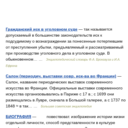
Гражданский иск в уголовном суде
— так называется
допускаемый в большинстве законодательств иск к
подсудимому о вознаграждении за понесенные потерпевшим
от преступления убытки, предъявляемый и рассматриваемый
при производстве уголовного дела в уголовном суде. В
обыкновенном… …
Энциклопедический словарь Ф.А. Брокгауза и И.А.
Ефрона
Салон (периодич. выставки совр. иск-ва во Франции)
—
Салон, название периодических выставок современного
искусства во Франции. Официальные выставки современного
искусства организовывались в Париже с 17 в.; с 1699 они
размещались в Лувре, сначала в Большой галерее, а с 1737 по
1848 ≈ в так… …
Большая советская энциклопедия
БИОГРАФИЯ
— повествоват. изображение истории жизни
отдельной личности, способ представленности в культуре