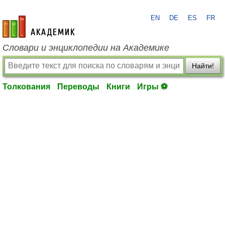
EN
DE
ES
FR
academic.ru
Словари и энциклопедии на Академике
Найти!
Толкования
Переводы
Книги
Игры ⚽