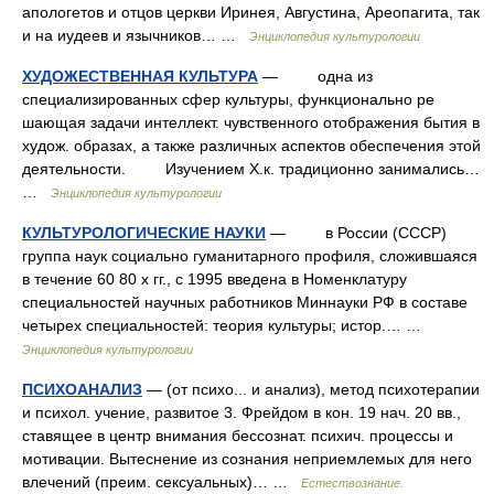
апологетов и отцов церкви Иринея, Августина, Ареопагита, так
и на иудеев и язычников… …
Энциклопедия культурологии
ХУДОЖЕСТВЕННАЯ КУЛЬТУРА
— одна из
специализированных сфер культуры, функционально ре
шающая задачи интеллект. чувственного отображения бытия в
худож. образах, а также различных аспектов обеспечения этой
деятельности. Изучением Х.к. традиционно занимались…
…
Энциклопедия культурологии
КУЛЬТУРОЛОГИЧЕСКИЕ НАУКИ
— в России (СССР)
группа наук социально гуманитарного профиля, сложившаяся
в течение 60 80 х гг., с 1995 введена в Номенклатуру
специальностей научных работников Миннауки РФ в составе
четырех специальностей: теория культуры; истор.… …
Энциклопедия культурологии
ПСИХОАНАЛИЗ
— (от психо... и анализ), метод психотерапии
и психол. учение, развитое 3. Фрейдом в кон. 19 нач. 20 вв.,
ставящее в центр внимания бессознат. психич. процессы и
мотивации. Вытеснение из сознания неприемлемых для него
влечений (преим. сексуальных)… …
Естествознание.