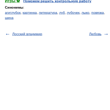
Игры ⚽
Поможем решить контрольную работу
Синонимы
:
агитлубок
,
картинка
,
литература
,
луб
,
лубочек
,
лыко
,
повязка
,
шина
Лосский владимир
Любовь