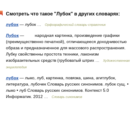
Смотреть что такое "Лубок" в других словарях:
лубок
— лубок …
Орфографический словарь-справочник
Лубок
— народная картинка, произведение графики
(преимущественно печатной), отличающееся доходчивостью
образа и предназначенное для массового распространения.
Лубку свойственны простота техники, лаконизм
изобразительных средств (грубоватый штрих …
Художественная
энциклопедия
лубок
— лыко, луб, картинка, повязка, шина, агитлубок,
литература, лубочек Словарь русских синонимов. лубок сущ. •
лыко • луб Словарь русских синонимов. Контекст 5.0
Информатик. 2012 …
Словарь синонимов