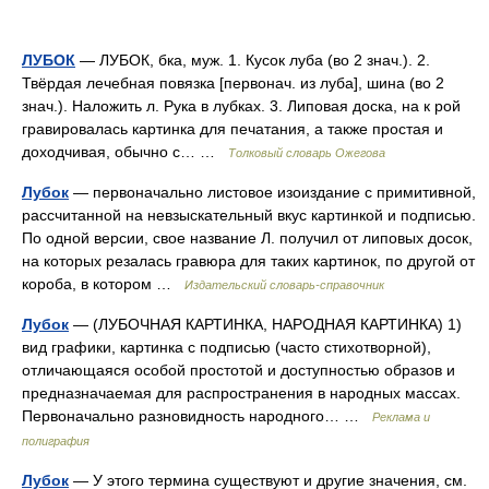
ЛУБОК
— ЛУБОК, бка, муж. 1. Кусок луба (во 2 знач.). 2.
Твёрдая лечебная повязка [первонач. из луба], шина (во 2
знач.). Наложить л. Рука в лубках. 3. Липовая доска, на к рой
гравировалась картинка для печатания, а также простая и
доходчивая, обычно с… …
Толковый словарь Ожегова
Лубок
— первоначально листовое изоиздание с примитивной,
рассчитанной на невзыскательный вкус картинкой и подписью.
По одной версии, свое название Л. получил от липовых досок,
на которых резалась гравюра для таких картинок, по другой от
короба, в котором …
Издательский словарь-справочник
Лубок
— (ЛУБОЧНАЯ КАРТИНКА, НАРОДНАЯ КАРТИНКА) 1)
вид графики, картинка с подписью (часто стихотворной),
отличающаяся особой простотой и доступностью образов и
предназначаемая для распространения в народных массах.
Первоначально разновидность народного… …
Реклама и
полиграфия
Лубок
— У этого термина существуют и другие значения, см.