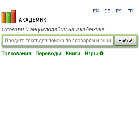
EN
DE
ES
FR
academic.ru
Словари и энциклопедии на Академике
Найти!
Толкования
Переводы
Книги
Игры ⚽