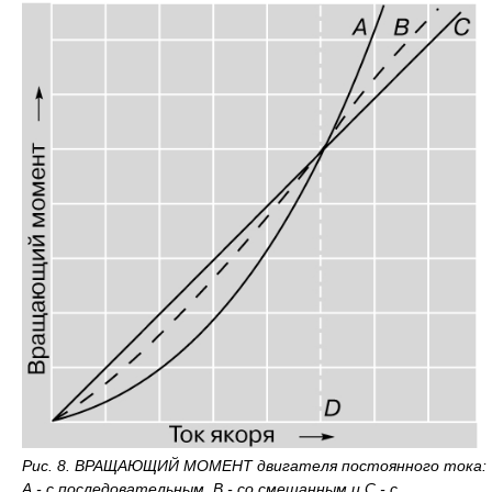
Рис. 8. ВРАЩАЮЩИЙ МОМЕНТ двигателя постоянного тока:
А - с последовательным, В - со смешанным и С - с