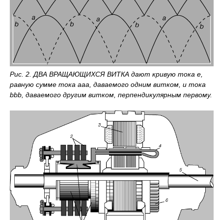
Рис. 2. ДВА ВРАЩАЮЩИХСЯ ВИТКА дают кривую тока е,
равную сумме тока ааа, даваемого одним витком, и тока
bbb, даваемого другим витком, перпендикулярным первому.