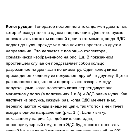
Конструкция.
Генератор постоянного тока должен давать ток,
который всегда течет в одном направлении. Для этого нужно
переключать контакты внешней цепи в тот момент, когда ЭДС
падает до нуля, прежде чем она начнет нарастать в другом
направлении. Это делается с помощью коллектора,
схематически изображенного на рис. 1,в. В показанном
простейшем случае он представляет собой кольцо,
разрезанное на две части по диаметру. Один конец витка
присоединен к одному из полуколец, другой - к другому. Щетки
расположены так, что они перекрывают зазоры между
полукольцами, когда плоскость витка перпендикулярна
магнитному полю (в положениях 1 и 3) и ЭДС равна нулю. Как
явствует из рисунка, каждый раз, когда ЭДС меняет знак,
переключаются концы внешней цепи, так что ток в ней течет
всегда в одном направлении (рис. 1,г). Если к витку,
показанному на рис. 1,в, добавить еще один,
перпендикулярный ему, то его ЭДС будет соответствовать
кривой bb, сдвинутой относительно первоначальной на 90°