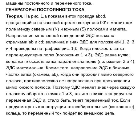
машины постоянного и переменного тока.
ГЕНЕРАТОРЫ ПОСТОЯННОГО ТОКА
Теория.
На рис. 1,а показан виток провода abcd,
вращающийся по часовой стрелке вокруг оси 00' в магнитном
поле между северным (N) и южным (S) полюсами магнита.
Направление мгновенной наведенной ЭДС показано
стрелками ab и cd; величина и знак ЭДС для положений 1, 2, 3
и 4 приведены на графике рис. 1,б. Когда плоскость витка
перпендикулярна полю (положения 1 и 3), ЭДС равна нулю;
когда же плоскость витка параллельна полю (положения 2 и 4),
ЭДС максимальна. Кроме того, направление ЭДС в боковых
частях витка (скажем, ab), когда они проходят мимо северного
полюса, противоположно ее направлению при прохождении
мимо южного полюса. Поэтому ЭДС меняет знак через каждую
половину оборота в точках 1 и 3, так что в витке генерируется
переменная ЭДС и, стало быть, течет переменный ток. Если
предусмотреть в конструкции токособирательные (контактные)
кольца, то переменный ток пойдет во внешнюю цепь.