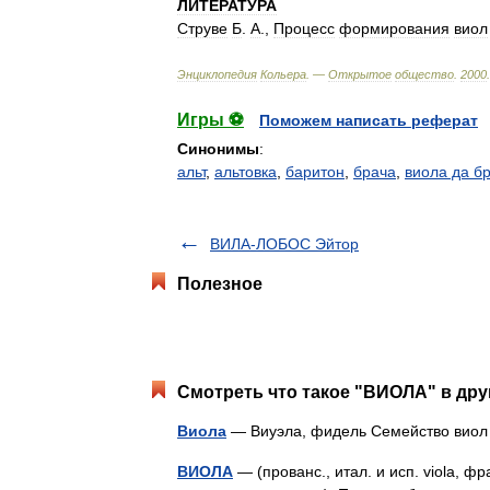
ЛИТЕРАТУРА
Струве
Б
.
А
.,
Процесс
формирования
виол
Энциклопедия
Кольера
. —
Открытое
общество
.
2000
.
Игры ⚽
Поможем написать реферат
Синонимы
:
альт
,
альтовка
,
баритон
,
брача
,
виола да б
ВИЛА-ЛОБОС Эйтор
Полезное
Смотреть что такое "ВИОЛА" в дру
Виола
— Виуэла, фидель Семейство вио
ВИОЛА
— (прованс., итал. и исп. viola, франц