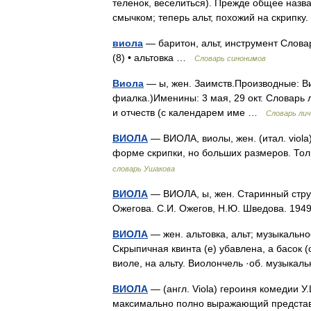
теленок, веселиться). Прежде общее назв
смычком; теперь альт, похожий на скрип
виола
— баритон, альт, инструмент Словар
(8) • альтовка …
Словарь синонимов
Виола
— ы, жен. Заимств.Производные: Ви
фиалка.)Именины: 3 мая, 29 окт. Словарь
и отчеств (с календарем име …
Словарь ли
ВИОЛА
— ВИОЛА, виолы, жен. (итал. viola
форме скрипки, но больших размеров. То
словарь Ушакова
ВИОЛА
— ВИОЛА, ы, жен. Старинный стру
Ожегова. С.И. Ожегов, Н.Ю. Шведова. 19
ВИОЛА
— жен. альтовка, альт; музыкальн
Скрыпичная квинта (е) убавлена, а басок (
виоле, на альту. Виолончель ·об. музык
ВИОЛА
— (англ. Viola) героиня комедии У
максимально полно выражающий представл