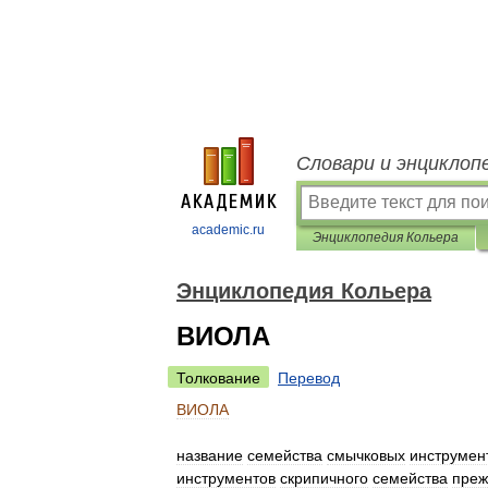
Словари и энциклоп
academic.ru
Энциклопедия Кольера
Энциклопедия Кольера
ВИОЛА
Толкование
Перевод
ВИОЛА
название
семейства
смычковых
инструмен
инструментов
скрипичного
семейства
преж