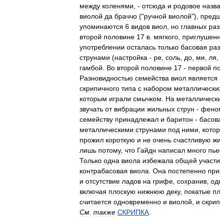
между
коленями
, -
отсюда
и
родовое
назв
виолой
да
браччо
("
ручной
виолой
"),
предш
упоминаются
6
видов
виол
,
но
главных
раз
второй
половине
17
в
.
мягкого
,
приглушенн
употреблении
осталась
только
басовая
ра
струнами
(
настройка
-
ре
,
соль
,
до
,
ми
,
ля
гамбой
.
Во
второй
половине
17
-
первой
п
Разновидностью
семейства
виол
является
скрипичного
типа
с
набором
металлически
которым
играли
смычком
.
На
металлическ
звучать
от
вибрации
жильных
струн
-
фено
семейству
принадлежал
и
баритон
-
басов
металлическими
струнами
под
ними
,
кото
прожил
короткую
и
не
очень
счастливую
ж
лишь
потому
,
что
Гайдн
написал
много
пье
Только
одна
виола
избежала
общей
участи
контрабасовая
виола
.
Она
постепенно
при
и
отсутствие
ладов
на
грифе
,
сохранив
,
од
включая
плоскую
нижнюю
деку
,
покатые
п
считается
одновременно
и
виолой
,
и
скрип
См
.
также
СКРИПКА
.