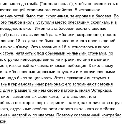
ание
виола
да
гамба
("
ножная
виола
"),
чтобы
не
смешивать
с
ественницей
скрипичного
семейства
.
В
источниках
новидностей
было
три:
скрипичная
,
теноровая
и
басовая
.
Во
ого
тембра
виолы
уступили
место
блестящим
скрипкам
,
и
в
зновидность
виол
.
Именно
эта
басовая
виола
с
шестью
,
ре1
)
называлась
виолой
да
гамба
или
,
сокращенно
,
просто
оловине
18
вв
.
для
нее
было
написано
много
произведений
.
и
виоль
д
'
амур
.
Это
название
в
18
в
.
относилось
к
виоле
х
струн
,
натянутых
под
обычными
жильными
струнами
,
по
их
струнах
непосредственно
не
играли
,
но
они
начинали
мен
,
известный
как
симпатическая
вибрация
.
К
виольному
ая
гамба
с
шестью
игровыми
струнами
и
многочисленными
рые
надо
было
защипывать
.
Этот
неуклюжий
инструмент
изнь
в
германоязычных
регионах
;
его
вспоминают
сегодня
с
для
игравшего
на
нем
своего
патрона
,
князя
Эстерхази
.
виол
,
замененных
скрипками
, -
это
виолоне
,
или
обрела
некоторые
черты
скрипки
-
такие
,
как
количество
струн
нако
,
отдельные
особенности
старого
виольного
семейства
,
лечи
и
настройку
по
квартам
.
Поэтому
современный
контрабас
кой
.