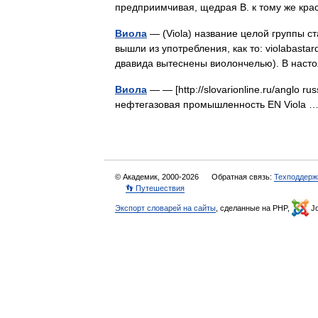
предприимчивая, щедрая В. к тому же кр
Виола
— (Viola) название целой группы с
вышли из употребления, как то: violabastard
двавида вытеснены виолончелью). В на
Виола
— — [http://slovarionline.ru/anglo ru
нефтегазовая промышленность EN Viola
© Академик, 2000-2026
Обратная связь:
Техподдерж
👣 Путешествия
Экспорт словарей на сайты
, сделанные на PHP,
Jo