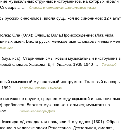
ание музыкальных струнных инструментов, на которых играли
ку. Словарь… …
Словарь иностранных слов русского языка
ь русских синонимов. виола сущ., кол во синонимов: 12 • альт
олка; Ола (Оля); Олюша; Вила.Происхождение: (Лат. viola
 личных имён. Виола русск. женское имя Словарь личных имён
чных имен
) (муз. ист.). Старинный смычковый музыкальный инструмент в
лковый словарь Ушакова. Д.Н. Ушаков. 1935 1940 …
Толковый
нный смычковый музыкальный инструмент. Толковый словарь
49 1992 …
Толковый словарь Ожегова
ое смычковое орудие, среднее между скрыпкой и виолончелью.
с) прибавлен. Виолист муж. тка жен. альтист, музыкант на
альное… …
Толковый словарь Даля
.Шекспира «Двенадцатая ночь, или Что угодно» (1601). Образ,
ение о человеке эпохи Ренессанса. Деятельная, смелая,