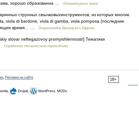
асива, хорошо образованна …
Литературные герои
таринных струнных смычковыхинструментов, из которых многие
a, viola di bardone, viola di gamba, viola pomposa (последние
стоящее время… …
Энциклопедия Брокгауза и Ефрона
sskiy slovar neftegazovoy promyishlennosti/] Тематики
 …
Справочник технического переводчика
ка
,
Реклама на сайте
18+
omla,
Drupal,
WordPress, MODx.