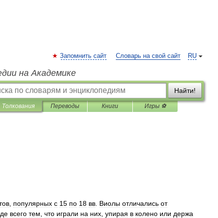
Запомнить сайт
Словарь на свой сайт
RU
едии на Академике
Найти!
Толкования
Переводы
Книги
Игры ⚽
тов
,
популярных
с
15
по
18
вв
.
Виолы
отличались
от
де
всего
тем
,
что
играли
на
них
,
упирая
в
колено
или
держа