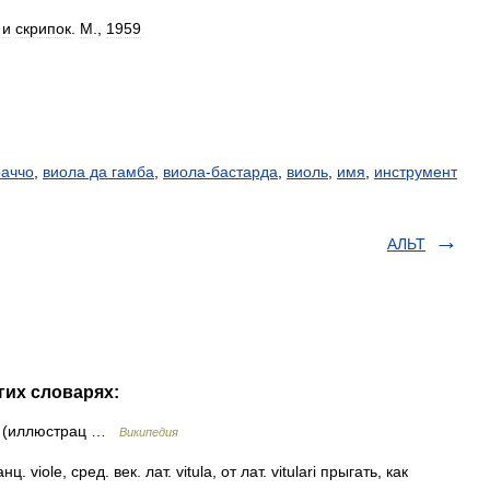
и
скрипок
.
М
.,
1959
раччо
,
виола да гамба
,
виола-бастарда
,
виоль
,
имя
,
инструмент
АЛЬТ
гих словарях:
л (иллюстрац …
Википедия
. viole, сред. век. лат. vitula, от лат. vitulari прыгать, как