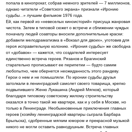
попала в кинопрокат, собрав немного зрителей — 7 миллионов,
однако читатели «Советского экрана» признали «Иронию
судьбы...» лучшим фильмом 1976 года.
Ей, как первой из «невеселых киноисторий» присуща жанровая
чистота. Затем в типовой сюжет о встрече и сближении чуждых
поначалу людей соавторы вносили дополнительные краски:
добавили мелодраматизма в «Вокзал для двоих», уготовив для
героя исправительную колонию. «Ирония судьбы» же свободна
от «добавок» — кажется, что создателей интересует
единственно встреча героев. Рязанов и Брагинский
старательно прописывают ее перипетии — будто самим
любопытно, чем обернется неожиданность этого рандеву.
Герои о нем и не помышляли. По иронии судьбы друзья
затолкали в ленинградский самолет своего товарища, крепко
подвыпившего Женю Лукашина (Андрей Мягков), который
благодаря типовому советскому жилому строительству
оказался в точно такой же квартире, как и у себя в Москве, но
только в Ленинграде. Необыкновенные приключения главных
героев (хозяйку ленинградской квартиры сыграла Барбара
Брыльска), сдобренные мягким юмором и прекрасной музыкой
никого не могли оставить равнодушным. Встреча главных