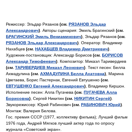
Режиссер: Эльдар Рязанов
(
см.
РЯЗАНОВ Эльдар
Александрович
)
. Авторы сценария: Эмиль Брагинский
(
см.
БРАГИНСКИЙ Эмиль Вениаминович
)
, Эльдар Рязанов
(
см.
РЯЗАНОВ Эльдар Александрович
)
. Оператор: Владимир
Нахабцев
(
см.
НАХАБЦЕВ Владимир Дмитриевич
)
.
Художник-постановщик: Александр Борисов
(
см.
БОРИСОВ
Александр Тимофеевич
)
. Композитор: Микаэл Таривердиев
(
см.
ТАРИВЕРДИЕВ Микаэл Леонович
)
. Текст песен: Белла
Ахмадулина
(
см.
АХМАДУЛИНА Белла Ахатовна
)
, Марина
Цветаева, Борис Пастернак, Евгений Евтушенко
(
см.
ЕВТУШЕНКО Евгений Александрович
)
, Владимир Киршон.
Исполнение песен: Алла Пугачева
(
см.
ПУГАЧЕВА Алла
Борисовна
)
, Сергей Никитин
(
см.
НИКИТИН Сергей
)
.
Звукорежиссер: Юрий Рабинович
(
см.
РАБИНОВИЧ Юрий
)
.
Монтаж: Валерия Белова.
Гос. премия СССР (1977, коллективу фильма); Лучший фильм
1976 года, Андрей Мягков лучший актер года по опросу
журнала «Советский экран».