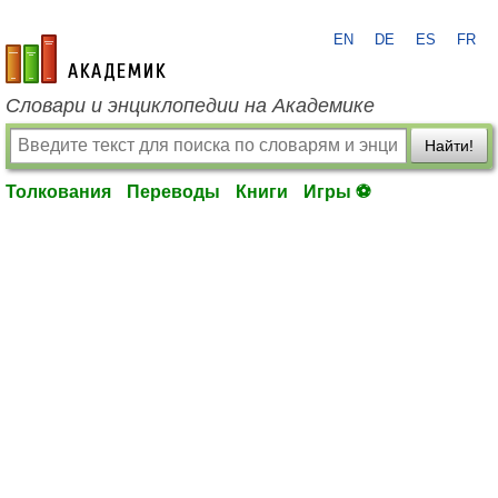
EN
DE
ES
FR
academic.ru
Словари и энциклопедии на Академике
Найти!
Толкования
Переводы
Книги
Игры ⚽