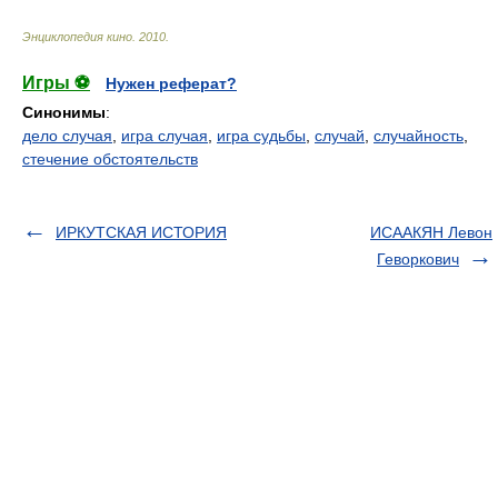
Энциклопедия кино
.
2010
.
Игры ⚽
Нужен реферат?
Синонимы
:
дело случая
,
игра случая
,
игра судьбы
,
случай
,
случайность
,
стечение обстоятельств
ИРКУТСКАЯ ИСТОРИЯ
ИСААКЯН Левон
Геворкович