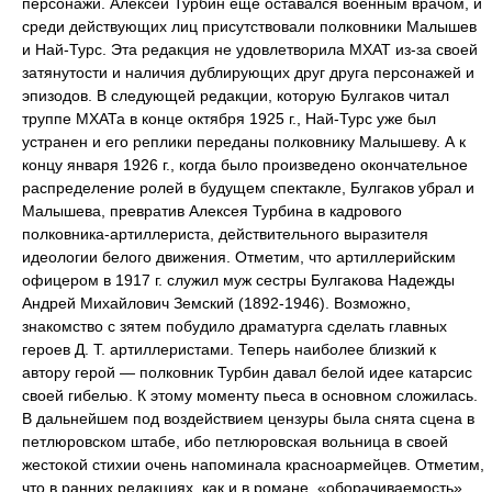
персонажи. Алексей Турбин еще оставался военным врачом, и
среди действующих лиц присутствовали полковники Малышев
и Най-Турс. Эта редакция не удовлетворила МХАТ из-за своей
затянутости и наличия дублирующих друг друга персонажей и
эпизодов. В следующей редакции, которую Булгаков читал
труппе МХАТа в конце октября 1925 г., Най-Турс уже был
устранен и его реплики переданы полковнику Малышеву. А к
концу января 1926 г., когда было произведено окончательное
распределение ролей в будущем спектакле, Булгаков убрал и
Малышева, превратив Алексея Турбина в кадрового
полковника-артиллериста, действительного выразителя
идеологии белого движения. Отметим, что артиллерийским
офицером в 1917 г. служил муж сестры Булгакова Надежды
Андрей Михайлович Земский (1892-1946). Возможно,
знакомство с зятем побудило драматурга сделать главных
героев Д. Т. артиллеристами. Теперь наиболее близкий к
автору герой — полковник Турбин давал белой идее катарсис
своей гибелью. К этому моменту пьеса в основном сложилась.
В дальнейшем под воздействием цензуры была снята сцена в
петлюровском штабе, ибо петлюровская вольница в своей
жестокой стихии очень напоминала красноармейцев. Отметим,
что в ранних редакциях, как и в романе, «оборачиваемость»