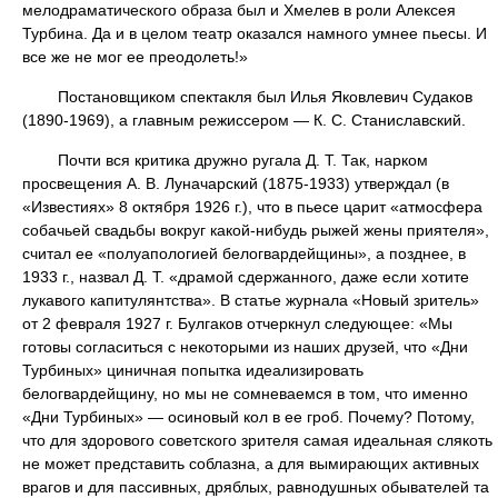
мелодраматического образа был и Хмелев в роли Алексея
Турбина. Да и в целом театр оказался намного умнее пьесы. И
все же не мог ее преодолеть!»
Постановщиком спектакля был Илья Яковлевич Судаков
(1890-1969), а главным режиссером — К. С. Станиславский.
Почти вся критика дружно ругала Д. Т. Так, нарком
просвещения А. В. Луначарский (1875-1933) утверждал (в
«Известиях» 8 октября 1926 г.), что в пьесе царит «атмосфера
собачьей свадьбы вокруг какой-нибудь рыжей жены приятеля»,
считал ее «полуапологией белогвардейщины», а позднее, в
1933 г., назвал Д. Т. «драмой сдержанного, даже если хотите
лукавого капитулянтства». В статье журнала «Новый зритель»
от 2 февраля 1927 г. Булгаков отчеркнул следующее: «Мы
готовы согласиться с некоторыми из наших друзей, что «Дни
Турбиных» циничная попытка идеализировать
белогвардейщину, но мы не сомневаемся в том, что именно
«Дни Турбиных» — осиновый кол в ее гроб. Почему? Потому,
что для здорового советского зрителя самая идеальная слякоть
не может представить соблазна, а для вымирающих активных
врагов и для пассивных, дряблых, равнодушных обывателей та