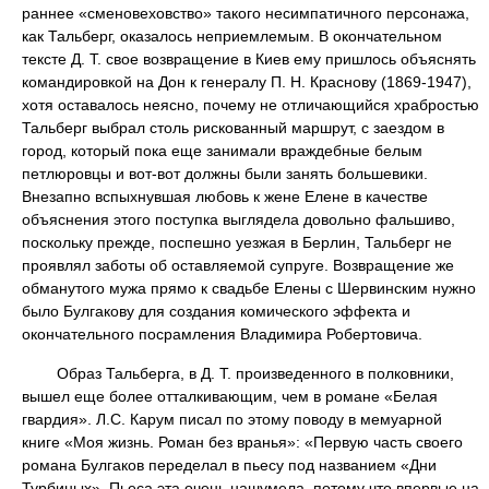
раннее «сменовеховство» такого несимпатичного персонажа,
как Тальберг, оказалось неприемлемым. В окончательном
тексте Д. Т. свое возвращение в Киев ему пришлось объяснять
командировкой на Дон к генералу П. Н. Краснову (1869-1947),
хотя оставалось неясно, почему не отличающийся храбростью
Тальберг выбрал столь рискованный маршрут, с заездом в
город, который пока еще занимали враждебные белым
петлюровцы и вот-вот должны были занять большевики.
Внезапно вспыхнувшая любовь к жене Елене в качестве
объяснения этого поступка выглядела довольно фальшиво,
поскольку прежде, поспешно уезжая в Берлин, Тальберг не
проявлял заботы об оставляемой супруге. Возвращение же
обманутого мужа прямо к свадьбе Елены с Шервинским нужно
было Булгакову для создания комического эффекта и
окончательного посрамления Владимира Робертовича.
Образ Тальберга, в Д. Т. произведенного в полковники,
вышел еще более отталкивающим, чем в романе «Белая
гвардия». Л.С. Карум писал по этому поводу в мемуарной
книге «Моя жизнь. Роман без вранья»: «Первую часть своего
романа Булгаков переделал в пьесу под названием «Дни
Турбиных». Пьеса эта очень нашумела, потому что впервые на