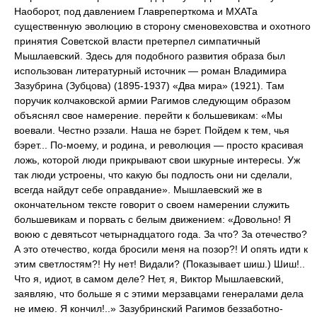
Наоборот, под давлением Главреперткома и МХАТа
существенную эволюцию в сторону сменовеховства и охотного
принятия Советской власти претерпел симпатичный
Мышлаевский. Здесь для подобного развития образа был
использован литературный источник — роман Владимира
Зазубрина (Зубцова) (1895-1937) «Два мира» (1921). Там
поручик колчаковской армии Рагимов следующим образом
объяснял свое намерение. перейти к большевикам: «Мы
воевали. Честно рэзали. Наша не бэрет. Пойдем к тем, чья
бэрет... По-моему, и родина, и революция — просто красивая
ложь, которой люди прикрывают свои шкурные интересы. Уж
так люди устроены, что какую бы подлость они ни сделали,
всегда найдут себе оправдание». Мышлаевский же в
окончательном тексте говорит о своем намерении служить
большевикам и порвать с белым движением: «Довольно! Я
воюю с девятьсот четырнадцатого года. За что? За отечество?
А это отечество, когда бросили меня на позор?! И опять идти к
этим светлостям?! Ну нет! Видали? (Показывает шиш.) Шиш!..
Что я, идиот, в самом деле? Нет, я, Виктор Мышлаевский,
заявляю, что больше я с этими мерзавцами генералами дела
не имею. Я кончил!..» Зазубринский Рагимов беззаботно-