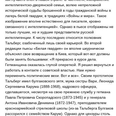
интеллигентско-дворянской семьи, волею непреложной
исторической судьбы брошенной в годы гражданской войны в
лагерь белой гвардии, в традициях «Войны и мира». Такое
изображение вполне естественно для писателя, кровно
связанного с интеллигенцией». Однако в пьесе отображены не
только лучшие, но и худшие представители русской
интеллигенции. К числу последних относится полковник
Тальберг, озабоченный лишь своей карьерой. Во второй
редакции пьесы «Белая гвардия» он вполне шкурнически
объяснял свое возвращение в Киев, который вот-вот должны
были занять большевики: «Я прекрасно в курсе дела.
Гетманщина оказалась глупой опереткой. Я решил вернуться и
работать в контакте с советской властью. Нам нужно
переменить политические вехи. Вот и все». Своим прототипом
Тальберг имел булгаковского зятя, мужа сестры Вари, Леонида
Сергеевича Карума (1888-1968), кадрового офицера,
сделавшегося, несмотря на свою прежнюю службу у гетмана
Павла Петровича Скоропадского (1873-1945) и у генерала
Антона Ивановича Деникина (1872-1947), преподавателем
красноармейской стрелковой школы (из-за Тальберга Булгаков
рассорился с семейством Карум). Однако для цензуры столь