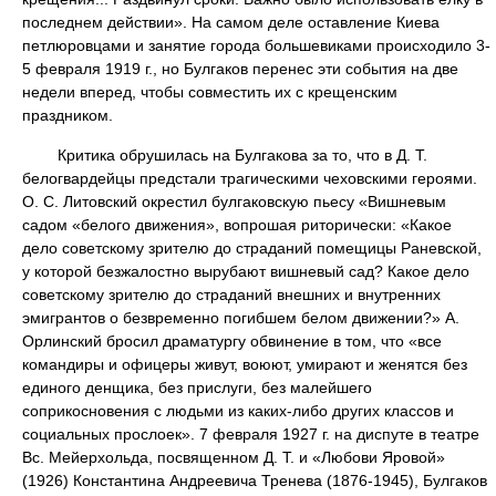
последнем действии». На самом деле оставление Киева
петлюровцами и занятие города большевиками происходило 3-
5 февраля 1919 г., но Булгаков перенес эти события на две
недели вперед, чтобы совместить их с крещенским
праздником.
Критика обрушилась на Булгакова за то, что в Д. Т.
белогвардейцы предстали трагическими чеховскими героями.
О. С. Литовский окрестил булгаковскую пьесу «Вишневым
садом «белого движения», вопрошая риторически: «Какое
дело советскому зрителю до страданий помещицы Раневской,
у которой безжалостно вырубают вишневый сад? Какое дело
советскому зрителю до страданий внешних и внутренних
эмигрантов о безвременно погибшем белом движении?» А.
Орлинский бросил драматургу обвинение в том, что «все
командиры и офицеры живут, воюют, умирают и женятся без
единого денщика, без прислуги, без малейшего
соприкосновения с людьми из каких-либо других классов и
социальных прослоек». 7 февраля 1927 г. на диспуте в театре
Вс. Мейерхольда, посвященном Д. Т. и «Любови Яровой»
(1926) Константина Андреевича Тренева (1876-1945), Булгаков