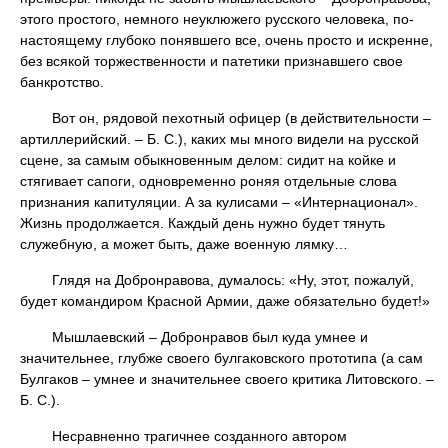
этого простого, немного неуклюжего русского человека, по-
настоящему глубоко понявшего все, очень просто и искренне,
без всякой торжественности и патетики признавшего свое
банкротство.
Вот он, рядовой пехотный офицер (в действительности –
артиллерийский. – Б. С.), каких мы много видели на русской
сцене, за самым обыкновенным делом: сидит на койке и
стягивает сапоги, одновременно роняя отдельные слова
признания капитуляции. А за кулисами – «Интернационал».
Жизнь продолжается. Каждый день нужно будет тянуть
служебную, а может быть, даже военную лямку…
Глядя на Добронравова, думалось: «Ну, этот, пожалуй,
будет командиром Красной Армии, даже обязательно будет!»
Мышлаевский – Добронравов был куда умнее и
значительнее, глубже своего булгаковского прототипа (а сам
Булгаков – умнее и значительнее своего критика Литовского. –
Б. С.).
Несравненно трагичнее созданного автором