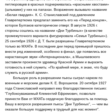
петлюровцев в красных подчеркивалась «красными хвостами»
(шлыками) у них на папахах. Возражение вызывало название
«Белая гвардия». К. С. Станиславский под давлением
Главреперткома предлагал заменить его на «Перед концом»,
которое Булгаков категорически отверг. В августе 1926 г.
стороны сошлись на названии «Дни Турбиных» (в качестве
промежуточного варианта фигурировала «Семья Турбиных»).
25 сентября 1926 г. Д. Т. были разрешены Главреперткомом
только во МХАТе. В последние дни перед премьерой пришлось
внести ряд изменений, особенно в финал, где появились все
нарастающие звуки «Интернационала», а Мышлаевского
заставили произнести здравицу Красной Армии и выразить
готовность в ней служить: «По крайней мере, я знаю, что буду
служить в русской армии».
Большую роль в разрешении пьесы сыграл нарком по
военным и морским делам К. Е. Ворошилов. 20 октября 1927
года Станиславский направил ему благодарственное письмо:
"Глубокоуважаемый Клементий Ефремович, позвольте
принести Вам от МХАТа сердечную благодарность за помощь
Вашу в вопросе разрешения пьесы "Дни Турбиных", — чем вы
оказали большую поддержку в трудный для нас момент".