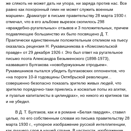
же слякоть не может дать ни упора, ни заряда против нас. Все
равно как похоронный гимн не может служить военным
маршем». Драматург в письме правительству 28 марта 1930 г.
отмечал, что в его альбоме вырезок скопилось 298
«враждебно-ругательных» отзывов и 3 положительных, причем
подавляющее большинство их было посвящено Д. Т.
Практически единственным положительным откликом на пьесу
оказалась рецензия Н. Рукавишникова в «Комсомольской
правде» от 29 декабря 1926 г. Это был ответ на ругательное
письмо поэта Александра Безыменского (1898-1973),
назвавшего Булгакова «новобуржуазным отродьем».
Рукавишников пытался убедить булгаковских оппонентов, что
«на пороге 10-й годовщины Октябрьской революции...
совершенно безопасно показать зрителю живых людей, что
зрителю порядочно-таки приелись и косматые попы из агитки,
и пузатые капиталисты в цилиндрах», но никого из критиков так
и не убедил.
В Д. Т. Булгаков, как и в романе «Белая гвардия», ставил
целью, по его собственным словам из письма правительству 28
марта 1930 г., «упорное изображение русской интеллигенции,
как лучшего слоя в нашей стране. В частности, изображение