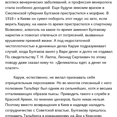
всплеск венерических заболеваний, и профессия венеролога
стала особенно доходной. Еще будучи земским врачом в
Смоленской губернии Булгаков пристрастился к морфию. В
1918 г. в Киеве он сумел побороть этот недуг, но зато, если
верить Каруму, на какое-то время пристрастился к спиртному.
Возможно, алкоголь на какое-то время заменил Булгакову
наркотик и помогал отвлечься от потрясений, вызванных
крушением прежней жизни. А под недостаточной
чистоплотностью в денежных делах Карум подразумевает
случай, когда Булгаков занял у Вари денег и долго не отдавал.
По свидетельству Т. Н. Лаппа, Леонид Сергеевич по этому
поводу даже сказал кому-то: «Деликатесы едят, а денег не
платят».
Карум, естественно, не желал признавать себя
отрицательным персонажем. Но во многом списанный с него
полковник Тальберг был одним из сильнейших, хотя и весьма
отталкивающих образов пьесы. Приводить такого к службе в
Красной Армии, по мнению цензоров, было никак нельзя.
Поэтому вместо возвращения в Киев в надежде наладить
сотрудничество с Советской властью, Булгакову пришлось
отправить Тальберга в командировку на Дон к Краснову.