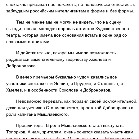
спектакль призывал нас пожалеть, по-человечески отнестись к
заблудшим российским интеллигентам в форме и без формы.
Тем не менее мы не могли не видеть, что на сцену
выходит новая, молодая поросль артистов Художественного
театра, которая имела все основания встать в один ряд со
славными стариками.
И действительно, вскоре мы имели возможность
радоваться замечательному творчеству Хмелева и
Добронравова.
В вечер премьеры буквально чудом казались все
участники спектакля: и Яншин, и Прудкин, и Станицын, и
Хмелев, и в особенности Соколова и Добронравов.
Невозможно передать, как поразил своей исключительной,
даже для учеников Станиславского, простотой Добронравов в
роли капитана Мышлаевского.
Прошли годы. В роли Мышлаевского стал выступать
Топорков. А нам, зрителям, очень хочется сказать участникам
премьеры: никогда не забыть Мышлаевского – Добронравова,