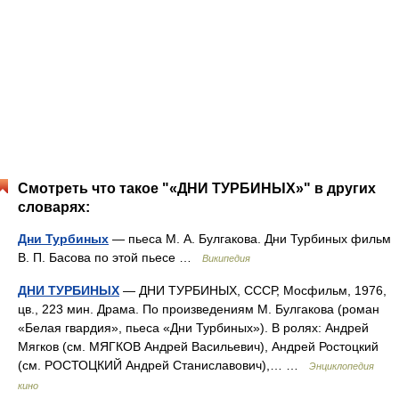
Смотреть что такое "«ДНИ ТУРБИНЫХ»" в других
словарях:
Дни Турбиных
— пьеса М. А. Булгакова. Дни Турбиных фильм
В. П. Басова по этой пьесе …
Википедия
ДНИ ТУРБИНЫХ
— ДНИ ТУРБИНЫХ, СССР, Мосфильм, 1976,
цв., 223 мин. Драма. По произведениям М. Булгакова (роман
«Белая гвардия», пьеса «Дни Турбиных»). В ролях: Андрей
Мягков (см. МЯГКОВ Андрей Васильевич), Андрей Ростоцкий
(см. РОСТОЦКИЙ Андрей Станиславович),… …
Энциклопедия
кино