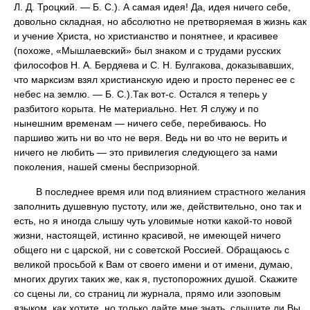
Л. Д. Троцкий. — Б. С.). А самая идея! Да, идея ничего себе,
довольно складная, но абсолютно не претворяемая в жизнь как
и учение Христа, но христианство и понятнее, и красивее
(похоже, «Мышлаевский» был знаком и с трудами русских
философов Н. А. Бердяева и С. Н. Булгакова, доказывавших,
что марксизм взял христианскую идею и просто перенес ее с
небес на землю. — Б. С.).Так вот-с. Остался я теперь у
разбитого корыта. Не материально. Нет. Я служу и по
нынешним временам — ничего себе, перебиваюсь. Но
паршиво жить ни во что не веря. Ведь ни во что не верить и
ничего не любить — это привилегия следующего за нами
поколения, нашей смены беспризорной.
В последнее время или под влиянием страстного желания
заполнить душевную пустоту, или же, действительно, оно так и
есть, но я иногда слышу чуть уловимые нотки какой-то новой
жизни, настоящей, истинно красивой, не имеющей ничего
общего ни с царской, ни с советской Россией. Обращаюсь с
великой просьбой к Вам от своего имени и от имени, думаю,
многих других таких же, как я, пустопорожних душой. Скажите
со сцены ли, со страниц ли журнала, прямо или эзоповым
языком, как хотите, но только дайте мне знать, слышите ли Вы