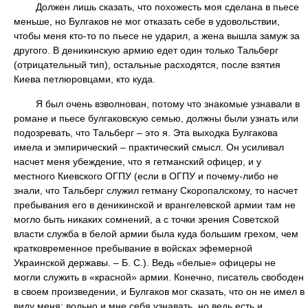
Должен лишь сказать, что похожесть моя сделана в пьесе
меньше, но Булгаков не мог отказать себе в удовольствии,
чтобы меня кто-то по пьесе не ударил, а жена вышла замуж за
другого. В деникинскую армию едет один только Тальберг
(отрицательный тип), остальные расходятся, после взятия
Киева петлюровцами, кто куда.
Я был очень взволнован, потому что знакомые узнавали в
романе и пьесе булгаковскую семью, должны были узнать или
подозревать, что Тальберг – это я. Эта выходка Булгакова
имела и эмпирический – практический смысл. Он усиливал
насчет меня убеждение, что я гетманский офицер, и у
местного Киевского ОГПУ (если в ОГПУ и почему-либо не
знали, что Тальберг служил гетману Скоропалскому, то насчет
пребывания его в деникинской и врангелевской армии там не
могло быть никаких сомнений, а с точки зрения Советской
власти служба в белой армии была куда большим грехом, чем
кратковременное пребывание в войсках эфемерной
Украинской державы. – Б. С.). Ведь «белые» офицеры не
могли служить в «красной» армии. Конечно, писатель свободен
в своем произведении, и Булгаков мог сказать, что он не имел в
виду меня: вольно и мне себя узнавать, но ведь есть и