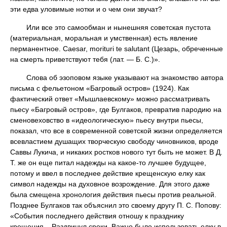
эти едва уловимые нотки и о чем они звучат?
Или все это самообман и нынешняя советская пустота
(материальная, моральная и умственная) есть явление
перманентное. Caesar, morituri te salutant (Цезарь, обреченные
на смерть приветствуют тебя (лат. — Б. С.)».
Слова об эзоповом языке указывают на знакомство автора
письма с фельетоном «Багровый остров» (1924). Как
фактический ответ «Мышлаевскому» можно рассматривать
пьесу «Багровый остров», где Булгаков, превратив пародию на
сменовеховство в «идеологическую» пьесу внутри пьесы,
показал, что все в современной советской жизни определяется
всевластием душащих творческую свободу чиновников, вроде
Саввы Лукича, и никаких ростков нового тут быть не может. В Д.
Т. же он еще питал надежды на какое-то лучшее будущее,
потому и ввел в последнее действие крещенскую елку как
символ надежды на духовное возрождение. Для этого даже
была смещена хронология действия пьесы против реальной.
Позднее Булгаков так объяснил это своему другу П. С. Попову:
«События последнего действия отношу к празднику
крещения... Раздвинул сроки. Важно было использовать елку в