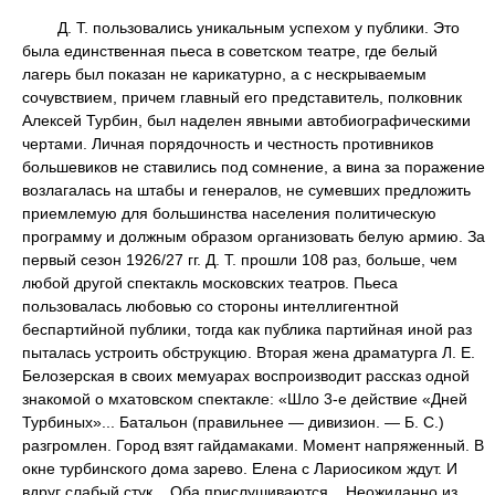
Д. Т. пользовались уникальным успехом у публики. Это
была единственная пьеса в советском театре, где белый
лагерь был показан не карикатурно, а с нескрываемым
сочувствием, причем главный его представитель, полковник
Алексей Турбин, был наделен явными автобиографическими
чертами. Личная порядочность и честность противников
большевиков не ставились под сомнение, а вина за поражение
возлагалась на штабы и генералов, не сумевших предложить
приемлемую для большинства населения политическую
программу и должным образом организовать белую армию. За
первый сезон 1926/27 гг. Д. Т. прошли 108 раз, больше, чем
любой другой спектакль московских театров. Пьеса
пользовалась любовью со стороны интеллигентной
беспартийной публики, тогда как публика партийная иной раз
пыталась устроить обструкцию. Вторая жена драматурга Л. Е.
Белозерская в своих мемуарах воспроизводит рассказ одной
знакомой о мхатовском спектакле: «Шло 3-е действие «Дней
Турбиных»... Батальон (правильнее — дивизион. — Б. С.)
разгромлен. Город взят гайдамаками. Момент напряженный. В
окне турбинского дома зарево. Елена с Лариосиком ждут. И
вдруг слабый стук... Оба прислушиваются... Неожиданно из