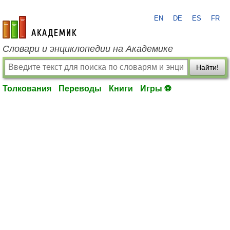
EN
DE
ES
FR
academic.ru
Словари и энциклопедии на Академике
Найти!
Толкования
Переводы
Книги
Игры ⚽