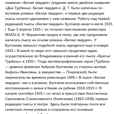
название «Белая гвардия» (издание имело двойное название:
«Дни Турбиных. Белая гвардия»). Д. Т. были написаны по
мотивам романа «Белая гвардия», и первые две редакции
пьесы носили одинаковое с ним название. Работу над первой
редакцией пьесы «Белая гвардия» Булгаков начал в июле 1925
г. Еще 3 апреля 1925 г. он получил приглашение режиссера
МХАТа Б. И. Вершилова придти в театр, где ему предложили
написать пьесу на основе романа «Белая гвардия». У
Булгакова замысел подобной пьесы зародился еще в январе
1925 г. В какой-то мере этот замысел продолжал идею,
осуществленную во Владикавказе в ранней его пьесе «Братья
Турбины» в 1920 г. Тогда автобиографические герои (Турбина
— девичья фамилия бабушки Булгакова со стороны матери,
Анфисы Ивановны, в замужестве — Покровской) были
перенесены во времена революции 1905 г. В пьесе «Белая
гвардия», как и в романе, Булгаков использовал собственные
воспоминания о жизни в Киеве на рубеже 1918-1919 гг. В
начале сентября 1925 г. он читал в присутствии Константина
Сергеевича Станиславского (Алексеева) (1863-1938) первую
редакцию пьесы в театре. Здесь были повторены почти все
сюжетные линии романа и сохранены его основные