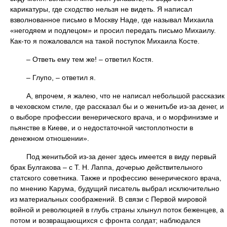
карикатуры, где сходство нельзя не видеть. Я написал
взволнованное письмо в Москву Наде, где называл Михаила
«негодяем и подлецом» и просил передать письмо Михаилу.
Как-то я пожаловался на такой поступок Михаила Косте.
– Ответь ему тем же! – ответил Костя.
– Глупо, – ответил я.
А, впрочем, я жалею, что не написал небольшой рассказик
в чеховском стиле, где рассказал бы и о женитьбе из-за денег, и
о выборе профессии венерического врача, и о морфинизме и
пьянстве в Киеве, и о недостаточной чистоплотности в
денежном отношении».
Под женитьбой из-за денег здесь имеется в виду первый
брак Булгакова – с Т. Н. Лаппа, дочерью действительного
статского советника. Также и профессию венерического врача,
по мнению Карума, будущий писатель выбрал исключительно
из материальных соображений. В связи с Первой мировой
войной и революцией в глубь страны хлынул поток беженцев, а
потом и возвращающихся с фронта солдат; наблюдался