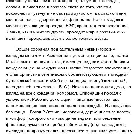
казалось у большевиков так хорошо, так умно, так гладко,
словом, я видел все в розовом свете до того, что сам
покраснел и чуть-чуть не стал коммунистом, да спасло меня
мое прошлое — дворянство и офицерство. Но вот медовые
месяцы революции проходят. НЭП, кронштадтское восстание.
У меня, как и у многих других, проходит угар и розовые очки
начинают перекрашиваться в более темные цвета...
Общие собрания под бдительным инквизиторским
взглядом месткома. Резолюции и демонстрации из-под палки.
Малограмотное начальство, имеющее вид вотякского божка и
вожделеющее на каждую машинистку (создается впечатление,
что автор письма был знаком с соответствующими эпизодами
булгаковской повести «Собачье сердце», неопубликованной,
но ходившей в списках. — Б. С.). Никакого понимания дела, но
взгляд на все с кондачка. Комсомол, шпионящий походя с
увлечением. Рабочие делегации — знатные иностранцы,
напоминающие чеховских генералов на свадьбе. И ложь, ложь
без конца... Вожди? Это или человечки, держащиеся за власть
и комфорт, которого они никогда не видали, или бешеные
фанатики, думающие пробить лбом стену (под последними,
очевидно, подразумевался, прежде всего, впавший уже в опалу