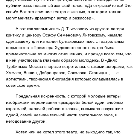
публики взволнованный женский голос: «Да открывайте же! Это
свои!» Вот это слияние театра с жизнью, о котором только
могут мечтать драматург, актер и режиссер».
А вот как запомнились Д. Т. человеку из другого лагеря –
критику и цензору Осафу Семеновичу Литовскому, немало
сделавшему для изгнания булгаковских пьес с театральных
подмостков: «Премьера Художественного театра была
примечательна во многих отношениях, и прежде всего тем, что
в ней участвовала главным образом молодежь. В «Днях
Турбиных» Москва впервые встретилась с такими актерами, как
Хмелев, Яншин, Добронравов, Соколова, Станицын, — с
артистами, творческая биография которых складывалась в
советское время.
Предельная искренность, с которой молодые актеры
изображали переживания «рыцарей» белой идеи, злобных
карателей, палачей рабочего класса, вызывала сочувствие
одной, самой незначительной части зрительного зала, и
негодование другой.
Хотел или не хотел этого театр, но выходило так, что