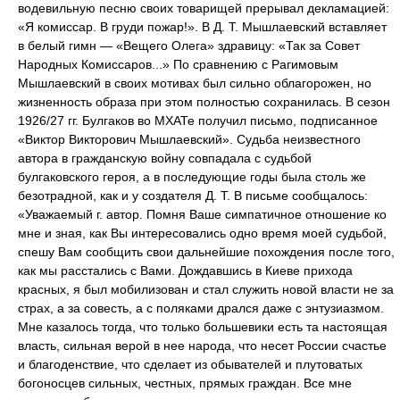
водевильную песню своих товарищей прерывал декламацией:
«Я комиссар. В груди пожар!». В Д. Т. Мышлаевский вставляет
в белый гимн — «Вещего Олега» здравицу: «Так за Совет
Народных Комиссаров...» По сравнению с Рагимовым
Мышлаевский в своих мотивах был сильно облагорожен, но
жизненность образа при этом полностью сохранилась. В сезон
1926/27 гг. Булгаков во МХАТе получил письмо, подписанное
«Виктор Викторович Мышлаевский». Судьба неизвестного
автора в гражданскую войну совпадала с судьбой
булгаковского героя, а в последующие годы была столь же
безотрадной, как и у создателя Д. Т. В письме сообщалось:
«Уважаемый г. автор. Помня Ваше симпатичное отношение ко
мне и зная, как Вы интересовались одно время моей судьбой,
спешу Вам сообщить свои дальнейшие похождения после того,
как мы расстались с Вами. Дождавшись в Киеве прихода
красных, я был мобилизован и стал служить новой власти не за
страх, а за совесть, а с поляками дрался даже с энтузиазмом.
Мне казалось тогда, что только большевики есть та настоящая
власть, сильная верой в нее народа, что несет России счастье
и благоденствие, что сделает из обывателей и плутоватых
богоносцев сильных, честных, прямых граждан. Все мне