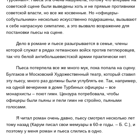
советской сцене были выведены хоть и не прямые противники
советской власти, но все же косвенные. Но «офицеры-
собутыльники» несколько искусственно подкрашены, вызывают
к себе напрасную симпатию, а это вызвало возражение для
постановки пьесы на сцене.
Дело в романе и пьесе разыгрывается в семье, члены
которой служат в рядах гетманских войск против петлюровцев,
так что белой антибольшевистской армии практически нет.
Пьеса потерпела все же много мук, пока попала на сцену.
Булгаков и Московский Художественный театр, который ставил
эту пьесу, много раз должны были углублять ее. Так, например,
на одной вечеринке в доме Турбиных офицеры – все
монархисты – поют гимн. Цензура потребовала, чтобы
офицеры были пьяны и пели гимн не стройно, пьяными
голосами.
Я читал роман очень давно, пьесу смотрел несколько лет
тому назад (Карум писал свои мемуары в 60-е годы. – Б. С.), и
поэтому у меня роман и пьеса слились в одно.