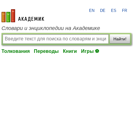
EN
DE
ES
FR
academic.ru
Словари и энциклопедии на Академике
Найти!
Толкования
Переводы
Книги
Игры ⚽