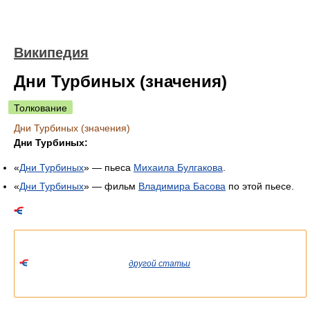
Википедия
Дни Турбиных (значения)
Толкование
Дни Турбиных (значения)
Дни Турбиных:
«
Дни Турбиных
» — пьеса
Михаила Булгакова
.
«
Дни Турбиных
» — фильм
Владимира Басова
по этой пьесе.
Список значений слова или словосочетания со ссылками на
соответствующие статьи.
Если вы попали сюда из
другой статьи
Википедии, пожалуйста,
вернитесь и уточните ссылку так, чтобы она указывала на
статью.