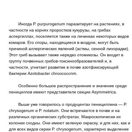
Иногда P. purpurogenum паразитирует на растениях, в
частности на корнях проростков кукурузы, на грибах
аспергиллах, поселяется также на личинках некоторых видов
комаров. Его споры, находящиеся в воздухе, могут быть
причиной аллергических явлений (астмы, сенной лихорадки).
Этот гриб вызывает также нередко отомикозы. Он входит в
группу почвенных грибов-токсинообразователей и, в
частности, угнетает развитие в почве азотфиксирующей
бактерии Azotobacter chroococcnm.
Особенно большое распространение и значение среди
пенициллов имеют представители секции Asymmetrica.
Выше уже говорилось о продуцентах пенициллина — P.
chrysogenum и P. notatum. Они встречаются в почве и на
различных органических субстратах. Макроскопически их
колонии сходны. Они имеют зеленую окраску, и для них, как и
для всех видов серии P. chrysogenum, характерно выделение