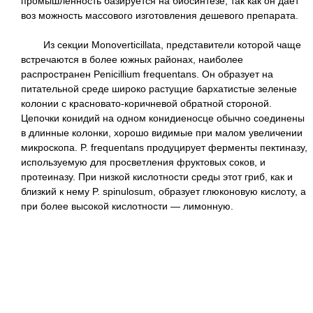
промышленность базируется на биосинтезе, так как он дает
воз можность массового изготовления дешевого препарата.
Из секции Monoverticillata, представители которой чаще
встречаются в более южных районах, наиболее
распространен Penicillium frequentans. Он образует на
питательной среде широко растущие бархатистые зеленые
колонии с красновато-коричневой обратной стороной.
Цепочки конидий на одном конидиеносце обычно соединены
в длинные колонки, хорошо видимые при малом увеличении
микроскопа. P. frequentans продуцирует ферменты пектиназу,
используемую для просветления фруктовых соков, и
протеиназу. При низкой кислотности среды этот гриб, как и
близкий к нему P. spinulosum, образует глюконовую кислоту, а
при более высокой кислотности — лимонную.