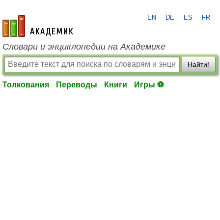
EN
DE
ES
FR
academic.ru
Словари и энциклопедии на Академике
Найти!
Толкования
Переводы
Книги
Игры ⚽