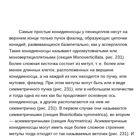
Самые простые конидиеносцы у пенициллов несут на
верхнем конце только пучок фиалид, образующих цепочки
конидий, развивающихся базипетально, как у аспергиллов.
Такие конидиеносцы называют одномутовчатыми или
моновертициллятными (секция Monoverticillata, рис. 231).
Более сложная кисточка состоит из метул, т. е. более или
менее длинных клеток, расположенных на вершине
конидиеносца, а на каждой из них находится по пучку, или
мутовке, фиалид. При этом метулы могут быть или в виде
симметричного пучка (рис. 231), или в небольшом количестве
и тогда одна из них как бы продолжает основную ось
конидиеносца, а другие располагаются на нем не
симметрично (рис. 231). В первом случае они называются
симметричными (секция Biverticillata-symmetrica), во втором
— асимметричными (секция Аэутmetrica). Асимметричные
конидиеносцы могут иметь еще более сложное строение:
метулы тогда отходят от так называемых веточек {рис. 231). И