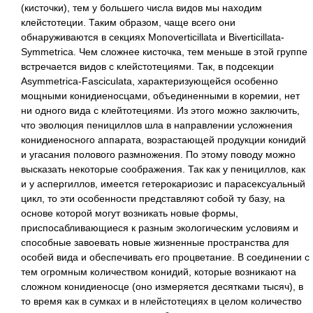
(кисточки), тем у большего числа видов мы находим
клейстотеции. Таким образом, чаще всего они
обнаруживаются в секциях Monoverticillata и Biverticillata-
Symmetrica. Чем сложнее кисточка, тем меньше в этой группе
встречается видов с клейстотециями. Так, в подсекции
Asymmetrica-Fasciculata, характеризующейся особенно
мощными конидиеносцами, объединенными в коремии, нет
ни одного вида с клейтотециями. Из этого можно заключить,
что эволюция пенициллов шла в направлении усложнения
конидиеносного аппарата, возрастающей продукции конидий
и угасания полового размножения. По этому поводу можно
высказать некоторые соображения. Так как у пенициллов, как
и у аспергиллов, имеется гетерокариозис и парасексуальный
цикл, то эти особенности представляют собой ту базу, на
основе которой могут возникать новые формы,
приспосабливающиеся к разным экологическим условиям и
способные завоевать новые жизненные пространства для
особей вида и обеспечивать его процветание. В соединении с
тем огромным количеством конидий, которые возникают на
сложном конидиеносце (оно измеряется десятками тысяч), в
то время как в сумках и в нлейстотециях в целом количество