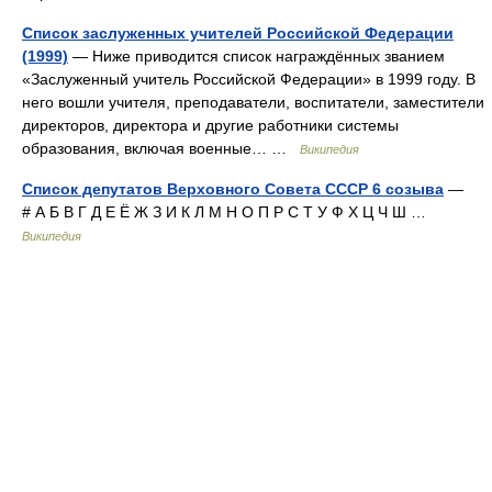
Список заслуженных учителей Российской Федерации
(1999)
— Ниже приводится список награждённых званием
«Заслуженный учитель Российской Федерации» в 1999 году. В
него вошли учителя, преподаватели, воспитатели, заместители
директоров, директора и другие работники системы
образования, включая военные… …
Википедия
Список депутатов Верховного Совета СССР 6 созыва
—
# А Б В Г Д Е Ё Ж З И К Л М Н О П Р С Т У Ф Х Ц Ч Ш …
Википедия