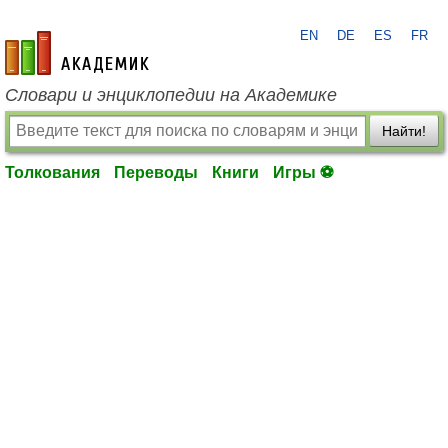
EN
DE
ES
FR
academic.ru
Словари и энциклопедии на Академике
Найти!
Толкования
Переводы
Книги
Игры ⚽