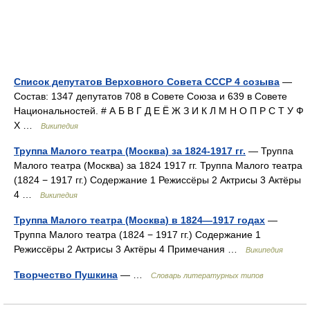
Список депутатов Верховного Совета СССР 4 созыва
—
Состав: 1347 депутатов 708 в Совете Союза и 639 в Совете
Национальностей. # А Б В Г Д Е Ё Ж З И К Л М Н О П Р С Т У Ф
Х …
Википедия
Труппа Малого театра (Москва) за 1824-1917 гг.
— Труппа
Малого театра (Москва) за 1824 1917 гг. Труппа Малого театра
(1824 − 1917 гг.) Содержание 1 Режиссёры 2 Актрисы 3 Актёры
4 …
Википедия
Труппа Малого театра (Москва) в 1824—1917 годах
—
Труппа Малого театра (1824 − 1917 гг.) Содержание 1
Режиссёры 2 Актрисы 3 Актёры 4 Примечания …
Википедия
Творчество Пушкина
— …
Словарь литературных типов