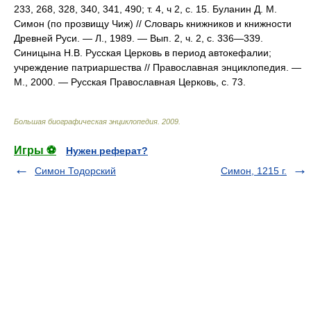
233, 268, 328, 340, 341, 490; т. 4, ч 2, с. 15. Буланин Д. М.
Симон (по прозвищу Чиж) // Словарь книжников и книжности
Древней Руси. — Л., 1989. — Вып. 2, ч. 2, с. 336—339.
Синицына Н.В. Русская Церковь в период автокефалии;
учреждение патриаршества // Православная энциклопедия. —
М., 2000. — Русская Православная Церковь, с. 73.
Большая биографическая энциклопедия
.
2009
.
Игры ⚽
Нужен реферат?
Симон Тодорский
Симон, 1215 г.