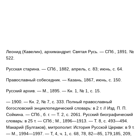
Леонид (Кавелин), архимандрит. Святая Русь. — СПб., 1891. №
522.
Русская старина. — СПб., 1882, апрель, с. 83; июнь, с. 64.
Православный собеседник. — Казань, 1867, июнь, с. 150.
Русский архив. — М., 1895. — Кн. 1, № 1, с. 15.
— 1900. — Кн. 2, № 7, с. 333. Полный православный
богословский энциклопедический словарь: в 2 т. // Изд. П. П.
Сойкина. — СПб., б. г. — Т. 2, с. 2061. Русский биографический
словарь: в 25 т. — СПб.; М., 1896—1913. — Т. 8, с. 493—494.
Макарий (Булгаков), митрополит. История Русской Церкви: в 9 т.
— М., 1994—1997. — Т, 4, ч. 1, с. 68, 78, 82—85, 179,185, 209,