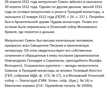
26 апреля 1511 года митрополит Симон заболел и скончался
30 апреля 1511 года. Однако по другим данным, весной 1511
года он оставил митрополию и уехал в Троицкий монастырь, а
скончался 12 января 1512 года (ПСРЛ, т. 24, с. 217.). Погребен
был в Архангельской церкви Чудова монастыря. Позже его
останки были перенесены в Успенский собор Московского
Кремля, где покоятся и доныне.
Митрополит Симон был весьма начитанным человеком,
прекрасно знал Священное Писание и каноническую
литературу. Об этом свидетельствуют его собственные
сочинения и обращенные к нему послания (архиепископов
Новгородских Геннадия и Серапиона, преподобного Иосифа
Волоцкого). Сохранились рукописи — вклады митрополита
Симона: в Троицкий монастырь он вложил Толковый Апостол
(ГБЛ, собрание МДА, ф. 173, № 17), а в Московский Успенский
собор — Златоструй (ГИМ, Успен. собр. (бум.), № 14) и
Евангелие-апракос (ГоС. Оружейная палата, № 15004).