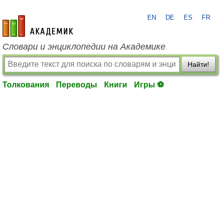
EN
DE
ES
FR
academic.ru
Словари и энциклопедии на Академике
Найти!
Толкования
Переводы
Книги
Игры ⚽