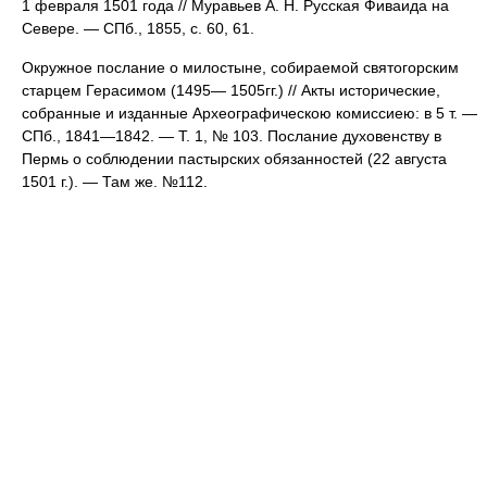
1 февраля 1501 года // Муравьев А. Н. Русская Фиваида на
Севере. — СПб., 1855, с. 60, 61.
Окружное послание о милостыне, собираемой святогорским
старцем Герасимом (1495— 1505гг.) // Акты исторические,
собранные и изданные Археографическою комиссиею: в 5 т. —
СПб., 1841—1842. — Т. 1, № 103. Послание духовенству в
Пермь о соблюдении пастырских обязанностей (22 августа
1501 г.). — Там же. №112.