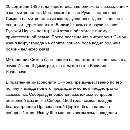
20 сентября 1495 года хиротонисан во епископа с возведением
в сан митрополита Московского и всея Руси. Поставление
Симона на митрополичью кафедру сопровождалось новым и
сложным церемониалом. Великий князь сам вручил главе
Русской Церкви пастырский жезл и обратился к нему с
приветственной речью. После посвящения митрополит Симон
ездил вокруг города на осляти, причем осла водил под ним
боярин великого князя.
Митрополит Симон благословил на великое княжение сначала
внука Ивана III Димитрия, а затем его сына Василия
Ивановича.
В правление митрополита Симона преимущественно по его
почину и всегда под его председательством неоднократно
созывались Соборы для решения важнейших вопросов
церковной жизни. На Соборе 1503 года, созванном для
благоустроения Православной Церкви, был составлен
соборный ответ Ивану III о монастырском землевладении.