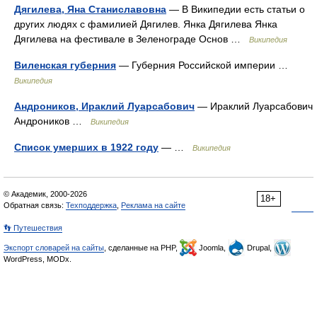
Дягилева, Яна Станиславовна
— В Википедии есть статьи о
других людях с фамилией Дягилев. Янка Дягилева Янка
Дягилева на фестивале в Зеленограде Основ …
Википедия
Виленская губерния
— Губерния Российской империи …
Википедия
Андроников, Ираклий Луарсабович
— Ираклий Луарсабович
Андроников …
Википедия
Список умерших в 1922 году
— …
Википедия
© Академик, 2000-2026
18+
Обратная связь:
Техподдержка
,
Реклама на сайте
👣 Путешествия
Экспорт словарей на сайты
, сделанные на PHP,
Joomla,
Drupal,
WordPress, MODx.