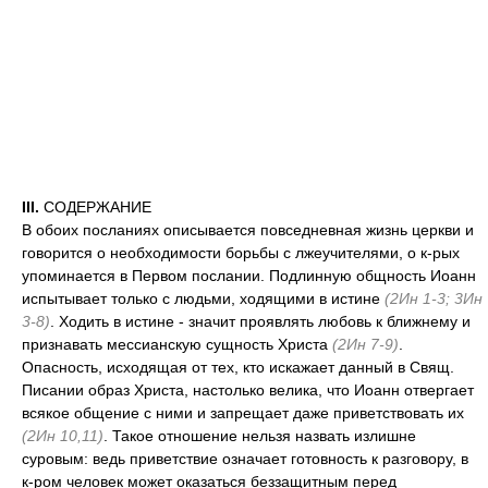
III.
СОДЕРЖАНИЕ
В обоих посланиях описывается повседневная жизнь церкви и
говорится о необходимости борьбы с лжеучителями, о к-рых
упоминается в Первом послании. Подлинную общность Иоанн
испытывает только с людьми, ходящими в истине
(2Ин 1-3; 3Ин
3-8)
. Ходить в истине - значит проявлять любовь к ближнему и
признавать мессианскую сущность Христа
(2Ин 7-9)
.
Опасность, исходящая от тех, кто искажает данный в Свящ.
Писании образ Христа, настолько велика, что Иоанн отвергает
всякое общение с ними и запрещает даже приветствовать их
(2Ин 10,11)
. Такое отношение нельзя назвать излишне
суровым: ведь приветствие означает готовность к разговору, в
к-ром человек может оказаться беззащитным перед