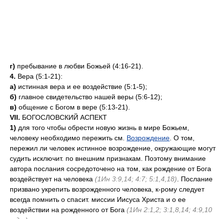
г)
пребывание в любви Божьей (4:16-21).
4.
Вера (5:1-21):
а)
истинная вера и ее воздействие (5:1-5);
б)
главное свидетельство нашей веры (5:6-12);
в)
общение с Богом в вере (5:13-21).
VII.
БОГОСЛОВСКИЙ АСПЕКТ
1)
для того чтобы обрести новую жизнь в мире Божьем,
человеку необходимо пережить см.
Возрождение
. О том,
пережил ли человек истинное возрождение, окружающие могут
судить исключит. по внешним признакам. Поэтому внимание
автора послания сосредоточено на том, как рождение от Бога
воздействует на человека
(1Ин 3:9,14; 4:7; 5:1,4,18)
. Послание
призвано укрепить возрожденного человека, к-рому следует
всегда помнить о спасит. миссии Иисуса Христа и о ее
воздействии на рожденного от Бога
(1Ин 2:1,2; 3:1,8,14; 4:9,10