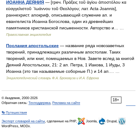
ИОАННА ДЕЯНИЯ
— [греч. Πράξεις τοῦ ἁγίου ἀποστόλου κα
εὐαγγελιστοῦ ᾿Ιωάννου τοῦ Θεολόγου; лат. Acta Joannis],
раннехрист. апокриф, описывающий служение ап. и
евангелиста Иоанна Богослова, один из древнейших
памятников христианской письменности. Авторство и… …
Православная энциклопедия
Послания апостольские
— название ряда новозаветных
творений, принадлежащих различным апостолам. Таких
творений, или книг, помещаемых в Нов. Завете вслед за книгой
Деяний Апостольсках, 21: 2 ап. Петра, 1 Иакова, 1 Иуды, 3
Иоанна (это так называемые соборные П.) и 14 ап.… …
Энциклопедический словарь Ф.А. Брокгауза и И.А. Ефрона
© Академик, 2000-2026
18+
Обратная связь:
Техподдержка
,
Реклама на сайте
👣 Путешествия
Экспорт словарей на сайты
, сделанные на PHP,
Joomla,
Drupal,
WordPress, MODx.