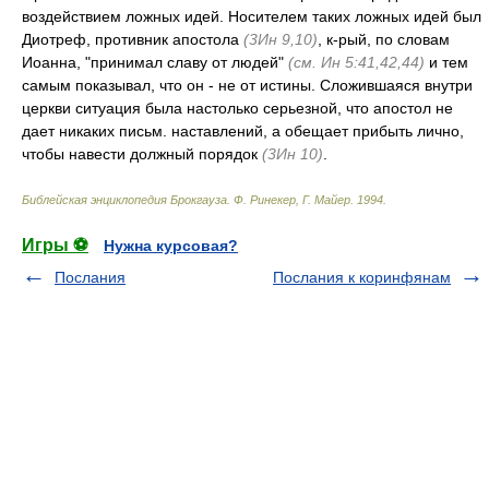
воздействием ложных идей. Носителем таких ложных идей был
Диотреф, противник апостола
(3Ин 9,10)
, к-рый, по словам
Иоанна, "принимал славу от людей"
(см. Ин 5:41,42,44)
и тем
самым показывал, что он - не от истины. Сложившаяся внутри
церкви ситуация была настолько серьезной, что апостол не
дает никаких письм. наставлений, а обещает прибыть лично,
чтобы навести должный порядок
(3Ин 10)
.
Библейская энциклопедия Брокгауза
.
Ф. Ринекер, Г. Майер
.
1994
.
Игры ⚽
Нужна курсовая?
Послания
Послания к коринфянам