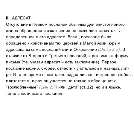
III.
АДРЕСАТ
Отсутствие в Первом послании обычных для эпистолярного
жанра обращения и заключения не позволяет сказать ч.-л.
определенное о его адресате. Возм., послание было
обращено к христианам тех церквей в Малой Азии, к-рым
адресованы семь посланий книги Откровение
(Откр 2-3)
. В
отличие от Второго и Третьего посланий, к-рые имеют форму
письма (т.е. указан адресат и есть заключение), Первое
послание можно, скорее, отнести к учительной и назидат. лит-
ре. В то же время в нем также видна личная, искренняя любовь
к читателям, к-рая ощущается не только в обращениях
"возлюбленные"
(1Ин 2:7)
или "дети" (ст. 12), но и в языке,
тональности всего послания.