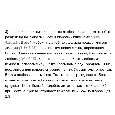
3)
основой новой жизни является любовь, к-рая не может быть
разделена на любовь к Богу и любовь к ближнему
(1Ин
4:20,21)
. В этой любви, к-рая обязат. должна подкрепляться
делами
(1Ин 3:18)
, проявляется новая жизнь, дарованная
Богом. В ней заключена духовная связь с Богом, Который есть
любовь
(1Ин 4:16)
. Беря свое начало в Боге, любовь из
вечности явилась миру и открылась нам в единородном Сыне,
посланном для нашего спасения (ст. 9). Умозрительно познать
Бога и любовь невозможно. Только через рождение от Бога
можно причаститься Божьей любви и тем самым познать
сущность Бога. Всякий, подобно антихристам, отрицающий
пришествие Христа, отрицает тем самым и Божью любовь (ст.
2,3);