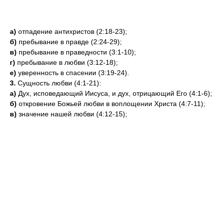
а)
отпадение антихристов (2:18-23);
б)
пребывание в правде (2:24-29);
в)
пребывание в праведности (3:1-10);
г)
пребывание в любви (3:12-18);
е)
уверенность в спасении (3:19-24).
3.
Сущность любви (4:1-21):
а)
Дух, исповедающий Иисуса, и дух, отрицающий Его (4:1-6);
б)
откровение Божьей любви в воплощении Христа (4:7-11);
в)
значение нашей любви (4:12-15);