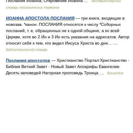
Послания Иоанна; Откровение Иоанна …
Вестминстерский
словарь теологических терминов
ИОАННА АПОСТОЛА ПОСЛАНИЯ
— три книги, входящие в
новозав. *канон. ПОСЛАНИЯ относятся к числу *Соборных
посланий, т. е. обращенных не к одной общине, а ко всей
Церкви, хотя во 2 Ин и 3 Ин есть указания на адресатов. Автор
относит себя к тем, кто видел Иисуса Христа во дни… …
Библиологический словарь
Послания апостолов
— Христианство Портал:Христианство · ‎
Библия Ветхий Завет · Новый Завет Апокрифы Евангелие
Десять заповедей Нагорная проповедь Троица …
Википедия