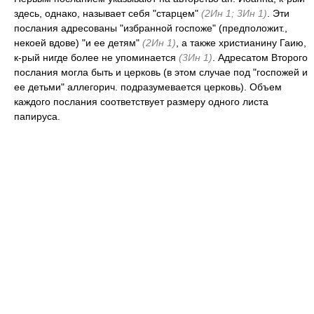
здесь, однако, называет себя "старцем"
(2Ин 1; 3Ин 1)
. Эти
послания адресованы "избранной госпоже" (предположит.,
некоей вдове) "и ее детям"
(2Ин 1)
, а также христианину Гаию,
к-рый нигде более не упоминается
(3Ин 1)
. Адресатом Второго
послания могла быть и церковь (в этом случае под "госпожей и
ее детьми" аллегорич. подразумевается церковь). Объем
каждого послания соответствует размеру одного листа
папируса.