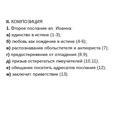
II.
КОМПОЗИЦИЯ
1.
Второе послание ап. Иоанна:
а)
единство в истине (1-3);
б)
любовь как хождение в истине (4-6);
в)
распознавание обольстителя и антихриста (7);
г)
предостережение от отпадения (8,9);
д)
призыв остерегаться лжеучителей (10,11);
е)
обещание посетить адресатов послания (12);
ж)
заключит. приветствие (13).