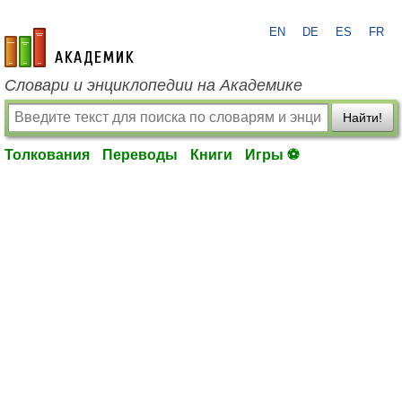
EN
DE
ES
FR
academic.ru
Словари и энциклопедии на Академике
Найти!
Толкования
Переводы
Книги
Игры ⚽