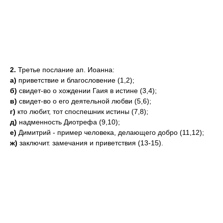
2.
Третье послание ап. Иоанна:
а)
приветствие и благословение (1,2);
б)
свидет-во о хождении Гаия в истине (3,4);
в)
свидет-во о его деятельной любви (5,6);
г)
кто любит, тот споспешник истины (7,8);
д)
надменность Диотрефа (9,10);
е)
Димитрий - пример человека, делающего добро (11,12);
ж)
заключит. замечания и приветствия (13-15).