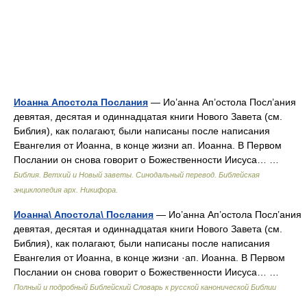
Иоанна Апостола Послания
— Ио’анна Ап’остола Посл’ания
девятая, десятая и одиннадцатая книги Нового Завета (см.
Библия), как полагают, были написаны после написания
Евангелия от Иоанна, в конце жизни ап. Иоанна. В Первом
Послании он снова говорит о Божественности Иисуса… …
Библия. Ветхий и Новый заветы. Синодальный перевод. Библейская
энциклопедия арх. Никифора.
Иоанна\ Апостола\ Послания
— Ио’анна Ап’остола Посл’ания
девятая, десятая и одиннадцатая книги Нового Завета (см.
Библия), как полагают, были написаны после написания
Евангелия от Иоанна, в конце жизни ·ап. Иоанна. В Первом
Послании он снова говорит о Божественности Иисуса… …
Полный и подробный Библейский Словарь к русской канонической Библии