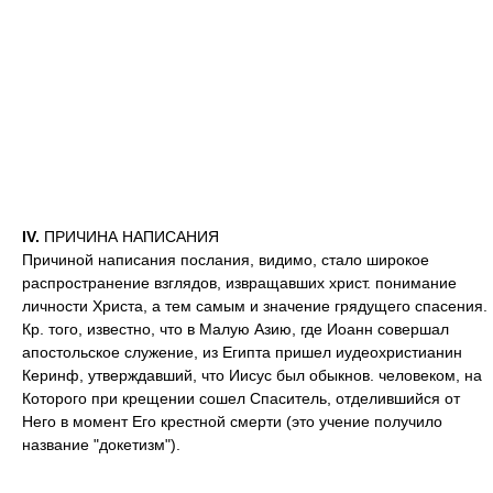
IV.
ПРИЧИНА НАПИСАНИЯ
Причиной написания послания, видимо, стало широкое
распространение взглядов, извращавших христ. понимание
личности Христа, а тем самым и значение грядущего спасения.
Кр. того, известно, что в Малую Азию, где Иоанн совершал
апостольское служение, из Египта пришел иудеохристианин
Керинф, утверждавший, что Иисус был обыкнов. человеком, на
Которого при крещении сошел Спаситель, отделившийся от
Него в момент Его крестной смерти (это учение получило
название "докетизм").