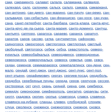
саки
,
сакраменто
,
салават
,
салала
,
саламанка
,
салвадор
,
салехард
,
сало
,
салоники
,
сальск
,
сальто
,
самара
,
самарканд
,
сан-антонио
,
сан-диего
,
сан-марино
,
сан-паулу
,
сан-ремо
,
сан-
сальвадор
,
сан-себастьян
,
сан-франциско
,
сан-хосе
,
сан-хуан
,
сана
,
санкт-петербург
,
санта-барбара
,
санта-клара
,
санта-крус
,
санта-крус-де-ла-сьера
,
санта-мария
,
санто-доминго
,
сантуш
,
сантьяго
,
саппоро
,
сарагоса
,
сараево
,
саранск
,
сарапул
,
саратов
,
саров
,
сасово
,
сатка
,
саутхемптон
,
сафоново
,
саяногорск
,
сверхгород
,
светлогорск
,
светлоград
,
светлый
,
свободный
,
святогорск
,
себеж
,
себха
,
севастополь
,
северо-
курильск
,
северобайкальск
,
северодвинск
,
северодонецк
,
североморск
,
североуральск
,
северск
,
севилья
,
севр
,
севск
,
седан
,
семенов
,
семикаракорск
,
семипалатинск
,
сен-дени
,
сен-
мало
,
сендай
,
сент-джон
,
сент-джонс
,
сент-луис
,
сент-пол
,
сент-этьенн
,
серафимович
,
сергач
,
сергиев посад
,
сердоболь
,
сердобск
,
серебряные пруды
,
середа
,
серов
,
серпухов
,
сессер
,
сестрорецк
,
сет
,
сеул
,
сиань
,
сидней
,
сиена
,
сим
,
симбирск
,
симидзу
,
симоносеки
,
симферополь
,
сингапур
,
сиракузы
,
сити
,
сиэтл
,
скадовск
,
скопин
,
скопье
,
славгород
,
славск
,
славянск
,
славянск-на-кубани
,
сланцы
,
сливен
,
слободской
,
слоним
,
слуцк
,
смоленск
,
снежинск
,
снежногорск
,
снежное
,
сновск
,