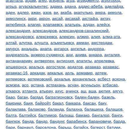
агартала
,
агдам
,
агео
,
агидель
,
агра
,
агридженто
,
агрогород
,
агрыз
,
агуаскальентес
,
адама
,
адана
,
аддис-абеба
,
аделайда
,
аден
,
адлер
,
ажан
,
азов
,
аи
,
акаба
,
акапулько
,
аккра
,
акмола
,
акмолинск
,
акри
,
акрон
,
аксай
,
аксакай
,
акстафа
,
актау
,
актюбинск
,
алагир
,
алапаевск
,
алатырь
,
алдан
,
алейск
,
александрия
,
александров
,
александров-сахалинский
,
александровск
,
алексеевск
,
алексин
,
алжир
,
алия
,
алма-ата
,
алтай
,
алупка
,
алушта
,
альметьевск
,
амман
,
амстердам
,
амурск
,
анадырь
,
анапа
,
ангарск
,
ангилья
,
андорра
,
андреаполь
,
анжеро-судженск
,
ани
,
анива
,
анкара
,
анталия
,
антананариву
,
антверпен
,
антиохия
,
апатиты
,
апрелевка
,
апшеронск
,
аральск
,
аргостили
,
ардатов
,
арзамаз
,
арзамас
,
арзамас-16
,
аркадак
,
аркалык
,
арль
,
армавир
,
артем
,
артемовск
,
артемовский
,
архалык
,
архангельск
,
асбест
,
аскона
,
асмэра
,
асо
,
астана
,
астрахань
,
асуан
,
асуньсьон
,
атбасар
,
аткарск
,
атланта
,
атырау
,
ахус
,
ачинск
,
аш
,
аша
,
аютия
,
аягуз
,
баао
,
баган
,
багдад
,
багратионовск
,
баден-баден
,
базель
,
баирики
,
баия
,
байройт
,
бакал
,
баккара
,
баксан
,
баку
,
балаклава
,
балаково
,
баланда
,
балахна
,
балашиха
,
балашов
,
балта
,
балтийск
,
балтимор
,
балхаш
,
бамако
,
бангалор
,
банги
,
бангкок
,
банда
,
бандо
,
бандунг
,
барабинск
,
барановичи
,
барда
,
бари
,
барнаул
,
барселона
,
барыш
,
батайск
,
батерст
,
батуми
,