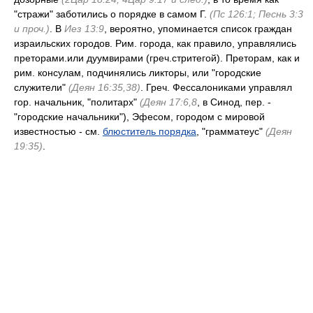
"стражи" заботились о порядке в самом Г.
(Пс 126:1; Песнь 3:3
и проч.)
. В
Иез 13:9
, вероятно, упоминается список граждан
израильских городов. Рим. города, как правило, управлялись
преторами.или дуумвирами (греч.стритегой). Преторам, как и
рим. консулам, подчинялись ликторы, или "городские
служители"
(Деян 16:35,38)
. Греч. Фессалониками управлял
гор. начальник, "политарх"
(Деян 17:6,8
, в Синод, пер. -
"городские начальники"), Эфесом, городом с мировой
известностью - см.
блюститель порядка
, "грамматеус"
(Деян
19:35)
.