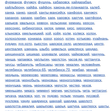
фурманов
,
фучжоу
,
фушунь
,
хабаровск
,
хайдарабад
,
хайльбронн
,
хайфа
,
хайфон
,
хакона-де-планкарта
,
халеб
,
ханка
,
ханко
,
ханой
,
ханты-мансийск
,
ханфорд
,
ханчжоу
,
харанор
,
хараре
,
харбин
,
харк
,
харовск
,
хартум
,
хартфорд
,
харьков
,
хвалынск
,
хеврон
,
хельсинки
,
хемниц
,
херсон
,
херсонес
,
хибиногорск
,
хилок
,
химки
,
хиос
,
хиросима
,
хлыновск
,
хмельницкий
,
хой
,
хойя
,
холм
,
холмск
,
холон
,
холохолонки
,
хониара
,
хорог
,
хорол
,
хотин
,
хотьково
,
хуайнань
,
хуедин
,
хух-хото
,
хьюстон
,
царское село
,
целиноград
,
центр
,
централия
,
цзинань
,
цзыбо
,
цивильск
,
цимлянск
,
циндао
,
цинциннати
,
цицикар
,
цхинвали
,
цюрих
,
чайковский
,
чанчунь
,
чанша
,
чапаевск
,
чаплыгин
,
чарлстон
,
часов яр
,
чаттануга
,
чаусы
,
чебаркуль
,
чебоксары
,
чегем
,
чекалин
,
человейник
,
челябинск
,
челябинск-65
,
челябинск-70
,
чембар
,
ченнай
,
чердынь
,
черемхово
,
череповец
,
черкассы
,
черкесск
,
чермоз
,
чернигов
,
чернобыль
,
черновцы
,
черноголовка
,
черногорск
,
чернушка
,
чернь
,
черняховск
,
черусти
,
честер
,
чехов
,
чженьцзян
,
чикаго
,
чимкент
,
чирчик
,
чистополь
,
чита
,
читтагонг
,
чиуауа
,
чкаловск
,
чоп
,
чу
,
чудово
,
чулым
,
чунцин
,
чусовой
,
чухлома
,
чэнду
,
шадринск
,
шанхай
,
шарджа
,
шарлотт
,
шарлотта-амалия
,
шарыпово
,
шарья
,
шатура
,
шахтерск
,
шахты
,