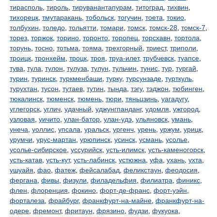
тирасполь
,
тироль
,
тируванантапурам
,
титоград
,
тихвин
,
тихорецк
,
тмутаракань
,
тобольск
,
тогучин
,
тоета
,
токио
,
толбухин
,
толедо
,
тольятти
,
томари
,
томск
,
томск-28
,
томск-7
,
торез
,
торжок
,
торино
,
торонто
,
торопец
,
торсхавн
,
тортола
,
торунь
,
тосно
,
тотьма
,
тояма
,
трехгорный
,
триест
,
триполи
,
троицк
,
тронхейм
,
троцк
,
троя
,
труа-илет
,
трубчевск
,
туапсе
,
тува
,
тула
,
тулон
,
тулуза
,
тулун
,
тульчин
,
тунис
,
тур
,
тургай
,
турин
,
туринск
,
туркменбаши
,
турку
,
турсунзаде
,
турткуль
,
турухтан
,
тусон
,
тутаев
,
тутин
,
тында
,
тэгу
,
тэджон
,
тюбинген
,
тюкалинск
,
тюменск
,
тюмень
,
тюри
,
тяньцзинь
,
уагадугу
,
углегорск
,
углич
,
удачный
,
уджунгпанданг
,
удомля
,
ужгород
,
узловая
,
уичито
,
улан-батор
,
улан-удэ
,
ульяновск
,
умань
,
унеча
,
уоллис
,
упсала
,
уральск
,
ургенч
,
урень
,
уржум
,
урицк
,
урумчи
,
урус-мартан
,
урюпинск
,
усинск
,
усмань
,
усолье
,
усолье-сибирское
,
уссурийск
,
усть-илимск
,
усть-каменогорск
,
усть-катав
,
усть-кут
,
усть-лабинск
,
устюжна
,
уфа
,
ухань
,
ухта
,
ушуайя
,
фао
,
фатеж
,
фейсалабад
,
феликстаун
,
феодосия
,
фергана
,
фивы
,
физули
,
филадельфия
,
филиатра
,
финикс
,
флен
,
флоренция
,
фокино
,
форт-де-франс
,
форт-уэйн
,
форталеза
,
фрайбург
,
франкфурт-на-майне
,
франкфурт-на-
одере
,
фремонт
,
фритаун
,
фрязино
,
фудзи
,
фукуока
,