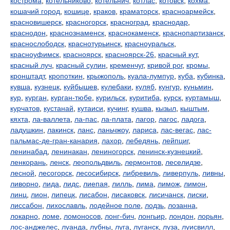
кострома
,
котельниково
,
котельнич
,
котлас
,
котовск
,
кохма
,
кошачий город
,
кошице
,
краков
,
краматорск
,
красноармейск
,
красновишерск
,
красногорск
,
красноград
,
краснодар
,
краснодон
,
краснознаменск
,
краснокаменск
,
краснопартизанск
,
краснослободск
,
краснотурьинск
,
красноуральск
,
красноуфимск
,
красноярск
,
красноярск-26
,
красный кут
,
красный луч
,
красный сулин
,
кременчуг
,
кривой рог
,
кромы
,
кронштадт
,
кропоткин
,
крыжополь
,
куала-лумпур
,
куба
,
кубинка
,
кувша
,
кузнецк
,
куйбышев
,
кулебаки
,
куляб
,
кунгур
,
куньмин
,
кур
,
курган
,
курган-тюбе
,
курильск
,
куритиба
,
курск
,
куртамыш
,
курчатов
,
кустанай
,
кутаиси
,
кучинг
,
кушва
,
кызыл
,
кыштым
,
кяхта
,
ла-валлета
,
ла-пас
,
ла-плата
,
лагор
,
лагос
,
ладога
,
ладушкин
,
лакинск
,
ланс
,
ланьчжоу
,
лариса
,
лас-вегас
,
лас-
пальмас-де-гран-канария
,
лахор
,
лебедянь
,
лейпциг
,
ленинабад
,
ленинакан
,
лениногорск
,
ленинск-кузнецкий
,
ленкорань
,
ленск
,
леопольдвиль
,
лермонтов
,
леселидзе
,
лесной
,
лесогорск
,
лесосибирск
,
либревиль
,
ливерпуль
,
ливны
,
ливорно
,
лида
,
лидс
,
лиепая
,
лилль
,
лима
,
лимож
,
лимон
,
линц
,
лион
,
липецк
,
лисабон
,
лисаковск
,
лисичанск
,
лиски
,
лиссабон
,
лихославль
,
лодейное поле
,
лодзь
,
лозанна
,
локарно
,
ломе
,
ломоносов
,
лонг-бич
,
лонгьир
,
лондон
,
лорьян
,
лос-анджелес
,
луанда
,
лубны
,
луга
,
луганск
,
луза
,
луисвилл
,