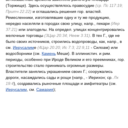
(Торжище). Здесь осуществлялось правосудие
(ср. Пс 117:19;
Притч 22:22)
и оглашались решения гор. властей.
Ремесленники, изготовлявшие одну и ту же продукцию,
нередко населяли в городах свою улицу, напр., пекари
(Иер
37:21)
или златоделы. На определ. улицах концентрировались
мелочные торговцы
(3Цар 20:34; Неем 3:31)
. В тех Г., где не
было своих источников, строились водопроводы, как, напр., в
см.
Иерусалим
е
(4Цар 20:20; Ис 7:3; 22:9,11
- Силоам) или
водосборники (см.
Камень
Меши). В эллинистич. и рим.
периоды, особенно при Ироде Великом и его преемниках, гор.
строительство стало принимать огромные размеры.
Властители занялись украшением своих Г.; сооружались
дороги, насаждались сады и рощи (напр., - Иерихон; ср.
Лк
19:4
), создавались рыночные площади и амфитеатры (см.
Иерусалим
, см.
Самария
);