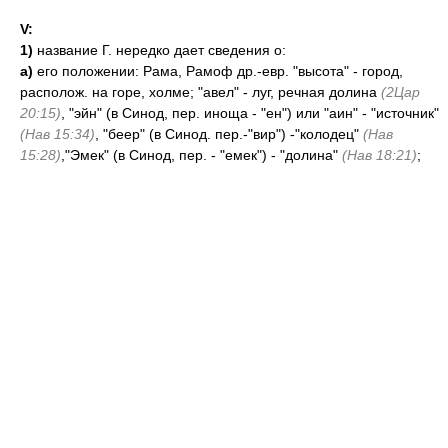
V:
1)
название Г. нередко дает сведения о:
а)
его положении: Рама, Рамоф др.-евр. "высота" - город,
располож. на горе, холме; "авел" - луг, речная долина
(2Цар
20:15)
, "эйн" (в Синод, пер. иноща - "ен") или "аин" - "источник"
(Нав 15:34)
, "беер" (в Синод. пер.-"вир") -"колодец"
(Нав
15:28)
,"Эмек" (в Синод, пер. - "емек") - "долина"
(Нав 18:21)
;