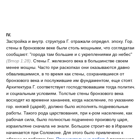
IV.
Застройка и внутр. структура Г. отражали определ. эпоху. Гор.
стены в бронзовом веке были столь мощными, что соглядатаи
сообщают: "города там большие и с укреплениями до небес"
(Втор 1:28)
. Стены Г. железного века в большинстве своем
менее мощны. Часто при раскопках они оказываются давно
обвалившимися, в то время как стены, сохранившиеся от
бронзового века и послужившие им фундаментом, еще стоят.
Архитектура Г. соответствует господствовавшим тогда политич.
и социальным условиям. Толстые стены бронзового века
восходят ко времени хананеев, когда население, по указанию
гор. князей (царей), должно было исполнять подневольные
работы. Такого рода царствования, при к-ром население, как
рабочая сила, было полностью подчинено произволу царя,
израильтяне сначала не знали. Большое строит-во в Израиле
начинается при Соломоне. Для этого было привлечено к