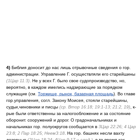
4)
Библия доносит до нас лишь отрывочные сведения о гор.
администрации. Управление Г. осуществляли его старейшины
(1Цар 11:3)
. Не у всех Г. было свое судопроизводство, но,
вероятно, в каждом имелись надзирающие за порядком
служащие (см.
Торжище, рынок, базарная площадь
). Во главе
гор.управления, согл. Закону Моисея, стояли старейшины,
судьи,чиновники и писцы
(ср. Втор 16:18; 19:1-13; 21:2, 19)
, к-
рые были ответственны за налогообложение и за состояние
оборонит. сооружений и дорог. О градоначальниках и
начальниках гор. полуокругов сообщается в
3Цар 22:26; 4 Цар
23:8; 2 Пар 18:25; НеемЗ:18
. На гор. башнях несли вахту
дозорные
(2Цар 18:24; 4Цар 9:17 и след.)
, в то время как