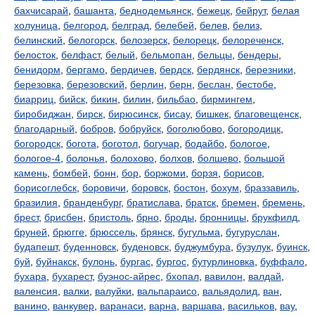
бахчисарай
,
башанта
,
беднодемьянск
,
бежецк
,
бейрут
,
белая
холуница
,
белгород
,
белград
,
белебей
,
белев
,
белиз
,
белинский
,
белогорск
,
белозерск
,
белорецк
,
белореченск
,
белосток
,
белфаст
,
белый
,
бельмопан
,
бельцы
,
бендеры
,
бенидорм
,
бергамо
,
бердичев
,
бердск
,
бердянск
,
березники
,
березовка
,
березовский
,
берлин
,
берн
,
беслан
,
бестобе
,
биарриц
,
бийск
,
бикин
,
билин
,
бильбао
,
бирмингем
,
биробиджан
,
бирск
,
бирюсинск
,
бисау
,
бишкек
,
благовещенск
,
благодарный
,
бобров
,
бобруйск
,
боголюбово
,
богородицк
,
богородск
,
богота
,
боготол
,
богучар
,
бодайбо
,
бологое
,
бологое-4
,
болонья
,
болохово
,
болхов
,
болшево
,
большой
камень
,
бомбей
,
бонн
,
бор
,
боржоми
,
борзя
,
борисов
,
борисоглебск
,
боровичи
,
боровск
,
бостон
,
бохум
,
браззавиль
,
бразилия
,
бранденбург
,
братислава
,
братск
,
бремен
,
бремень
,
брест
,
брисбен
,
бристоль
,
брно
,
броды
,
бронницы
,
брукфилд
,
бруней
,
брюгге
,
брюссель
,
брянск
,
бугульма
,
бугуруслан
,
будапешт
,
буденновск
,
буденовск
,
буджумбура
,
бузулук
,
буинск
,
буй
,
буйнакск
,
булонь
,
бургас
,
бургос
,
бутурлиновка
,
буффало
,
бухара
,
бухарест
,
буэнос-айрес
,
бхопал
,
вавилон
,
валдай
,
валенсия
,
валки
,
валуйки
,
вальпараисо
,
вальядолид
,
ван
,
ванино
,
ванкувер
,
варанаси
,
варна
,
варшава
,
васильков
,
вау
,