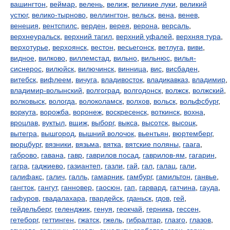
вашингтон
,
веймар
,
велень
,
велиж
,
великие луки
,
великий
устюг
,
велико-тырново
,
веллингтон
,
вельск
,
вена
,
венев
,
венеция
,
вентспилс
,
верден
,
верея
,
верона
,
версаль
,
верхнеуральск
,
верхний тагил
,
верхний уфалей
,
верхняя тура
,
верхотурье
,
верхоянск
,
вестон
,
весьегонск
,
ветлуга
,
виви
,
видное
,
вилково
,
виллемстад
,
вильно
,
вильнюс
,
вилья-
сиснерос
,
вилюйск
,
вилючинск
,
винница
,
вис
,
висбаден
,
витебск
,
вифлеем
,
вичуга
,
владивосток
,
владикавказ
,
владимир
,
владимир-волынский
,
волгоград
,
волгодонск
,
волжск
,
волжский
,
волковыск
,
вологда
,
волоколамск
,
волхов
,
вольск
,
вольфсбург
,
воркута
,
ворожба
,
воронеж
,
воскресенск
,
воткинск
,
вохна
,
вроцлав
,
вуктыл
,
вщиж
,
выборг
,
выкса
,
высотск
,
высоцк
,
вытегра
,
вышгород
,
вышний волочок
,
вьентьян
,
вюртемберг
,
вюрцбург
,
вязники
,
вязьма
,
вятка
,
вятские поляны
,
гаага
,
габрово
,
гавана
,
гавр
,
гаврилов посад
,
гаврилов-ям
,
гагарин
,
гагра
,
гаджиево
,
газиантеп
,
газли
,
гай
,
гал
,
галац
,
гали
,
галифакс
,
галич
,
галль
,
гамарник
,
гамбург
,
гамильтон
,
ганвье
,
гангток
,
гангут
,
ганновер
,
гаосюн
,
гап
,
гарвард
,
гатчина
,
гауда
,
гафуров
,
гвадалахара
,
гвардейск
,
гданьск
,
гдов
,
гей
,
гейдельберг
,
геленджик
,
генуя
,
геокчай
,
герника
,
гессен
,
гетеборг
,
геттинген
,
гжатск
,
гжель
,
гибралтар
,
глазго
,
глазов
,