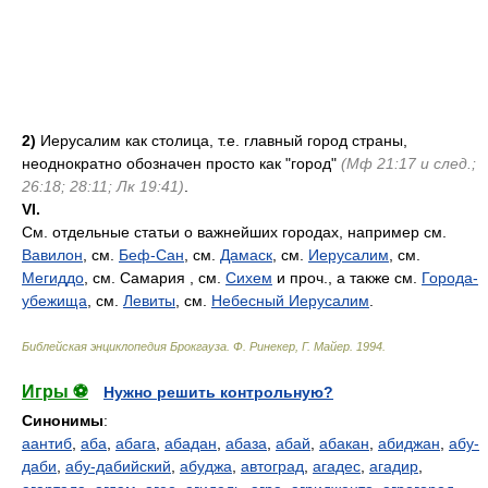
2)
Иерусалим как столица, т.е. главный город страны,
неоднократно обозначен просто как "город"
(Мф 21:17 и след.;
26:18; 28:11; Лк 19:41)
.
VI.
См. отдельные статьи о важнейших городах, например см.
Вавилон
, см.
Беф-Сан
, см.
Дамаск
, см.
Иерусалим
, см.
Мегиддо
, см. Самария , см.
Сихем
и проч., а также см.
Города-
убежища
, см.
Левиты
, см.
Небесный Иерусалим
.
Библейская энциклопедия Брокгауза
.
Ф. Ринекер, Г. Майер
.
1994
.
Игры ⚽
Нужно решить контрольную?
Синонимы
:
аантиб
,
аба
,
абага
,
абадан
,
абаза
,
абай
,
абакан
,
абиджан
,
абу-
даби
,
абу-дабийский
,
абуджа
,
автоград
,
агадес
,
агадир
,