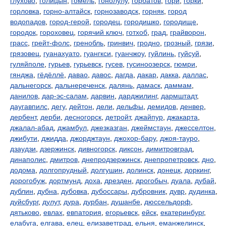
глухово
,
голицын
,
гомель
,
гонолулу
,
горбатов
,
гори
,
горки
,
горловка
,
горно-алтайск
,
горнозаводск
,
горняк
,
город
водопадов
,
город-герой
,
городец
,
городишко
,
городище
,
городок
,
гороховец
,
горячий ключ
,
готхоб
,
град
,
грайворон
,
грасс
,
грейт-фолс
,
гренобль
,
гринвич
,
гродно
,
грозный
,
грязи
,
грязовец
,
гуанахуато
,
гуангкси
,
гуанчжоу
,
гуйлинь
,
гуйсуй
,
гуляйполе
,
гурьев
,
гурьевск
,
гусев
,
гусиноозерск
,
гюмри
,
гянджа
,
гёдёллё
,
давао
,
давос
,
дагда
,
дакар
,
дакка
,
даллас
,
дальнегорск
,
дальнереченск
,
далянь
,
дамаск
,
даммам
,
данилов
,
дар-эс-салам
,
дарвин
,
дарджилинг
,
дармштадт
,
даугавпилс
,
дегу
,
дейтон
,
дели
,
дельфы
,
демидов
,
денвер
,
дербент
,
дерби
,
десногорск
,
детройт
,
джайпур
,
джакарта
,
джалал-абад
,
джамбул
,
джезказган
,
джеймстаун
,
джесселтон
,
джибути
,
джидда
,
джорджтаун
,
джохор-бару
,
джоя-тауро
,
дзаудзи
,
дзержинск
,
дивногорск
,
диксон
,
димитровград
,
динаполис
,
дмитров
,
днепродзержинск
,
днепропетровск
,
дно
,
додома
,
долгопрудный
,
долгушин
,
долинск
,
донецк
,
доркинг
,
дорогобуж
,
дортмунд
,
доха
,
дрезден
,
дрогобыч
,
дуала
,
дубай
,
дублин
,
дубна
,
дубовка
,
дубоссары
,
дубровник
,
дувр
,
дудинка
,
дуйсбург
,
дулут
,
дура
,
дурбан
,
душанбе
,
дюссельдорф
,
дятьково
,
евлах
,
евпатория
,
егорьевск
,
ейск
,
екатеринбург
,
елабуга
,
елгава
,
елец
,
елизаветград
,
ельня
,
еманжелинск
,