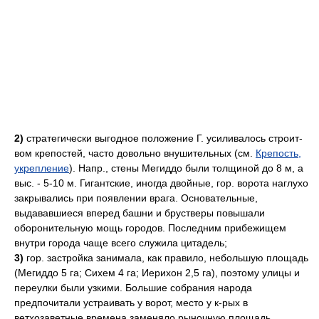
2)
стратегически выгодное положение Г. усиливалось строит-
вом крепостей, часто довольно внушительных (см.
Крепость,
укрепление
). Напр., стены Мегиддо были толщиной до 8 м, а
выc. - 5-10 м. Гигантские, иногда двойные, гор. ворота наглухо
закрывались при появлении врага. Основательные,
выдававшиеся вперед башни и брустверы повышали
оборонительную мощь городов. Последним прибежищем
внутри города чаще всего служила цитадель;
3)
гор. застройка занимала, как правило, небольшую площадь
(Мегиддо 5 га; Сихем 4 га; Иерихон 2,5 га), поэтому улицы и
переулки были узкими. Большие собрания народа
предпочитали устраивать у ворот, место у к-рых в
ветхозаветные времена заменяло рыночную площадь