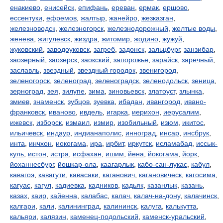
енакиево
,
енисейск
,
епифань
,
ереван
,
ермак
,
ершово
,
ессентуки
,
ефремов
,
жалтыр
,
жанейро
,
жезказган
,
железноводск
,
железногорск
,
железнодорожный
,
желтые воды
,
женева
,
жигулевск
,
жиздра
,
житомир
,
жодино
,
жужуй
,
жуковский
,
заводоуковск
,
загреб
,
задонск
,
зальцбург
,
занзибар
,
заозерный
,
заозерск
,
заокский
,
запорожье
,
зарайск
,
заречный
,
заславль
,
звездный
,
звездный городок
,
звенигород
,
зеленогорск
,
зеленоград
,
зеленоградск
,
зеленодольск
,
зеница
,
зерноград
,
зея
,
зилупе
,
зима
,
зиновьевск
,
златоуст
,
злынка
,
змиев
,
знаменск
,
зубцов
,
зуевка
,
ибадан
,
ивангород
,
ивано-
франковск
,
иваново
,
ивдель
,
игарка
,
иерихон
,
иерусалим
,
ижевск
,
изборск
,
измаил
,
измир
,
изобильный
,
изюм
,
икитос
,
ильичевск
,
индаур
,
индианаполис
,
инноград
,
инсар
,
инсбрук
,
инта
,
инчхон
,
иокогама
,
ира
,
ирбит
,
иркутск
,
исламабад
,
иссык-
куль
,
истон
,
истра
,
исфахан
,
ишим
,
йена
,
йокогама
,
йорк
,
йоханнесбург
,
йошкар-ола
,
каагарлык
,
кабо-сан-лукас
,
кабул
,
кавагоэ
,
кавагути
,
кавасаки
,
каганович
,
кагановическ
,
кагосима
,
кагуас
,
кагул
,
кадиевка
,
кадников
,
кадьяк
,
казанлык
,
казань
,
казах
,
каир
,
кайенна
,
калабас
,
калач
,
калач-на-дону
,
калачинск
,
калгари
,
кали
,
калининград
,
калининск
,
калуга
,
калькутта
,
кальяри
,
калязин
,
каменец-подольский
,
каменск-уральский
,