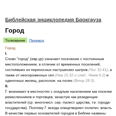
Библейская энциклопедия Брокгауза
Город
Толкование
Перевод
Город
I.
Слово "город" (евр.ур) означает поселение с постоянным
местоположением, в отличие от временных поселений,
состоявших из переносных пастушеских шатров
(Чис 32:41)
, а
также от неогороженных сел
(Нав 15:32 и след.; Неем 6:2)
и
одиночных жилищ, располож. на полях
(Втор 28:3)
.
II.
Г. возникают в местностях с оседлым населением как поселки
ремесленников и торговцев, зачастую как резиденции
властителей (ср. многочисл. сир.-палест. царства, т.е. города-
государства). Поэтому Г. всегда олицетворяет политич. власть.
В качестве первых основателей городов в Библии названы