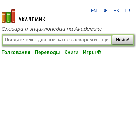
EN
DE
ES
FR
academic.ru
Словари и энциклопедии на Академике
Найти!
Толкования
Переводы
Книги
Игры ⚽