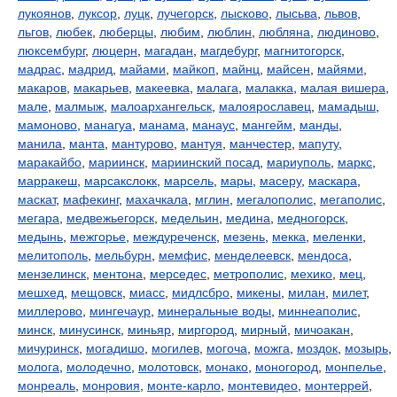
лукоянов
,
луксор
,
луцк
,
лучегорск
,
лысково
,
лысьва
,
львов
,
льгов
,
любек
,
люберцы
,
любим
,
люблин
,
любляна
,
людиново
,
люксембург
,
люцерн
,
магадан
,
магдебург
,
магнитогорск
,
мадрас
,
мадрид
,
майами
,
майкоп
,
майнц
,
майсен
,
майями
,
макаров
,
макарьев
,
макеевка
,
малага
,
малакка
,
малая вишера
,
мале
,
малмыж
,
малоархангельск
,
малоярославец
,
мамадыш
,
мамоново
,
манагуа
,
манама
,
манаус
,
мангейм
,
манды
,
манила
,
манта
,
мантурово
,
мантуя
,
манчестер
,
мапуту
,
маракайбо
,
мариинск
,
мариинский посад
,
мариуполь
,
маркс
,
марракеш
,
марсакслокк
,
марсель
,
мары
,
масеру
,
маскара
,
маскат
,
мафекинг
,
махачкала
,
мглин
,
мегалополис
,
мегаполис
,
мегара
,
медвежьегорск
,
медельин
,
медина
,
медногорск
,
медынь
,
межгорье
,
междуреченск
,
мезень
,
мекка
,
меленки
,
мелитополь
,
мельбурн
,
мемфис
,
менделеевск
,
мендоса
,
мензелинск
,
ментона
,
мерседес
,
метрополис
,
мехико
,
мец
,
мешхед
,
мещовск
,
миасс
,
мидлсбро
,
микены
,
милан
,
милет
,
миллерово
,
мингечаур
,
минеральные воды
,
миннеаполис
,
минск
,
минусинск
,
миньяр
,
миргород
,
мирный
,
мичоакан
,
мичуринск
,
могадишо
,
могилев
,
могоча
,
можга
,
моздок
,
мозырь
,
молога
,
молодечно
,
молотовск
,
монако
,
моногород
,
монпелье
,
монреаль
,
монровия
,
монте-карло
,
монтевидео
,
монтеррей
,