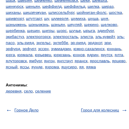
шацк
,
шверин
,
шевченко
,
шевченковск
,
шеки
,
шемаха
,
шенкурск
,
шеньян
,
шеффилд
,
шеффильд
,
шилка
,
шираз
,
шиханы
,
шицзячжуан
,
шлиссельбург
,
шойниган-фолс
,
шостка
,
шривпорт
,
штутгарт
,
шу
,
шумерля
,
шумиха
,
шуша
,
шуя
,
шэньчжень
,
шэньчжэнь
,
шэньян
,
шяуляй
,
щекино
,
щелково
,
щербинка
,
щецин
,
щигры
,
щорс
,
щучье
,
ырыга
,
эдинбург
,
экибастуз
,
электрогорск
,
электросталь
,
элиста
,
эль-кувейт
,
эль-
пасо
,
эль-рияд
,
энгельс
,
энтеббе
,
эр-рияд
,
эрдэнэт
,
эри
,
эрфурд
,
эрфурт
,
эссен
,
эчмиадзин
,
южно-сахалинск
,
юннань
,
юрга
,
юрмала
,
юрьевец
,
юрюзань
,
юхнов
,
ядрин
,
якутск
,
ялта
,
ялуторовск
,
ямбург
,
янгон
,
янгстаут
,
яранск
,
ярославль
,
ярцево
,
ясный
,
яссы
,
яунде
,
яхрома
,
яцусиро
,
яя
,
яяма
Антонимы
:
деревня
,
село
,
селение
Горное Дело
Город для колесниц