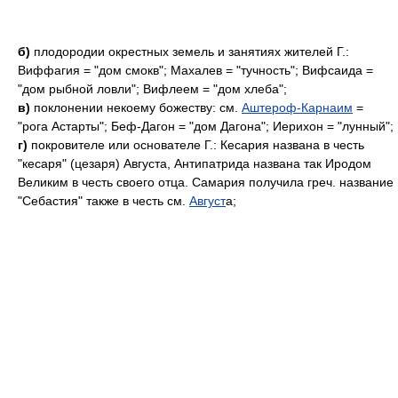
б)
плодородии окрестных земель и занятиях жителей Г.:
Виффагия = "дом смокв"; Махалев = "тучность"; Вифсаида =
"дом рыбной ловли"; Вифлеем = "дом хлеба";
в)
поклонении некоему божеству: см.
Аштероф-Карнаим
=
"рога Астарты"; Беф-Дагон = "дом Дагона"; Иерихон = "лунный";
г)
покровителе или основателе Г.: Кесария названа в честь
"кесаря" (цезаря) Августа, Антипатрида названа так Иродом
Великим в честь своего отца. Самария получила греч. название
"Себастия" также в честь см.
Август
а;