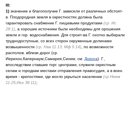
III:
1)
значение и благополучие Г. зависели от различных обстоят-
в. Плодородная земля в окрестностях должна была
гарантировать снабжение Г. пищевыми продуктами
(ср. Ис
28:1)
, а хорошие источники были необходимы для орошения
земли и гор. водоснабжения. Для строит-ва Г. охотно выбирали
труднодоступные, со всех сторон окруженные долинами
возвышенности
(ср. Нав 11:13; Мф 5:14)
, по возможности
располож. вблизи дорог (ср.
Иерихон,Капернаум,Самария,Сихем; см.
Дорога
). Г.,
впоследствии ставшие торг. центрами, служили окрестным
селам и городкам местами отправления правосудия, а в воен.
время - крепостями, где могло укрыться население
(ср.Неем
11:25;Иез 38:11)
;