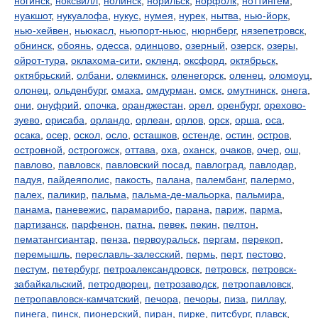
ногинск
,
ноксвилл
,
нолинск
,
норильск
,
норфолк
,
ноттингем
,
нуакшот
,
нукуалофа
,
нукус
,
нумея
,
нурек
,
нытва
,
нью-йорк
,
нью-хейвен
,
ньюкасл
,
ньюпорт-ньюс
,
нюрнберг
,
нязепетровск
,
обнинск
,
обоянь
,
одесса
,
одинцово
,
озерный
,
озерск
,
озеры
,
ойрот-тура
,
оклахома-сити
,
окленд
,
оксфорд
,
октябрьск
,
октябрьский
,
олбани
,
олекминск
,
оленегорск
,
оленец
,
оломоуц
,
олонец
,
ольденбург
,
омаха
,
омдурман
,
омск
,
омутнинск
,
онега
,
они
,
онуфрий
,
опочка
,
оранджестан
,
орел
,
оренбург
,
орехово-
зуево
,
орисаба
,
орландо
,
орлеан
,
орлов
,
орск
,
орша
,
оса
,
осака
,
осер
,
оскол
,
осло
,
осташков
,
остенде
,
остин
,
остров
,
островной
,
острогожск
,
оттава
,
оха
,
оханск
,
очаков
,
очер
,
ош
,
павлово
,
павловск
,
павловский посад
,
павлоград
,
павлодар
,
падуя
,
пайдеяполис
,
пакость
,
палана
,
палембанг
,
палермо
,
палех
,
паликир
,
пальма
,
пальма-де-мальорка
,
пальмира
,
панама
,
паневежис
,
парамарибо
,
парана
,
париж
,
парма
,
партизанск
,
парфенон
,
патна
,
певек
,
пекин
,
пелтон
,
пематангсиантар
,
пенза
,
первоуральск
,
пергам
,
перекоп
,
перемышль
,
переславль-залесский
,
пермь
,
перт
,
пестово
,
пестум
,
петербург
,
петроалександровск
,
петровск
,
петровск-
забайкальский
,
петродворец
,
петрозаводск
,
петропавловск
,
петропавловск-камчатский
,
печора
,
печоры
,
пиза
,
пиллау
,
пинега
,
пинск
,
пионерский
,
пиран
,
пирке
,
питсбург
,
плавск
,