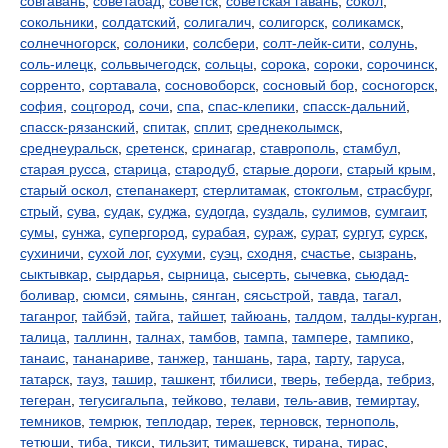
совгавань
,
советабад
,
советск
,
советская гавань
,
сокол
,
сокольники
,
солдатский
,
солигалич
,
солигорск
,
соликамск
,
солнечногорск
,
солоники
,
солсбери
,
солт-лейк-сити
,
солунь
,
соль-илецк
,
сольвычегодск
,
сольцы
,
сорока
,
сороки
,
сорочинск
,
сорренто
,
сортавала
,
сосновоборск
,
сосновый бор
,
сосногорск
,
софия
,
соцгород
,
сочи
,
спа
,
спас-клепики
,
спасск-дальний
,
спасск-рязанский
,
спитак
,
сплит
,
среднеколымск
,
среднеуральск
,
сретенск
,
сринагар
,
ставрополь
,
стамбул
,
старая русса
,
старица
,
стародуб
,
старые дороги
,
старый крым
,
старый оскол
,
степанакерт
,
стерлитамак
,
стокгольм
,
страсбург
,
стрый
,
сува
,
судак
,
суджа
,
судогда
,
суздаль
,
сулимов
,
сумгаит
,
сумы
,
сунжа
,
супергород
,
сурабая
,
сураж
,
сурат
,
сургут
,
сурск
,
сухиничи
,
сухой лог
,
сухуми
,
суэц
,
сходня
,
счастье
,
сызрань
,
сыктывкар
,
сырдарья
,
сырница
,
сысерть
,
сычевка
,
сьюдад-
боливар
,
сюмси
,
сямынь
,
сянган
,
сясьстрой
,
тавда
,
тагал
,
таганрог
,
тайбэй
,
тайга
,
тайшет
,
тайюань
,
талдом
,
талды-курган
,
талица
,
таллинн
,
талнах
,
тамбов
,
тампа
,
тампере
,
тампико
,
танаис
,
тананариве
,
танжер
,
таншань
,
тара
,
тарту
,
таруса
,
татарск
,
тауз
,
ташир
,
ташкент
,
тбилиси
,
тверь
,
теберда
,
тебриз
,
тегеран
,
тегусигальпа
,
тейково
,
телави
,
тель-авив
,
темиртау
,
темников
,
темрюк
,
теплодар
,
терек
,
терновск
,
тернополь
,
тетюши
,
тиба
,
тикси
,
тильзит
,
тимашевск
,
тирана
,
тирас
,