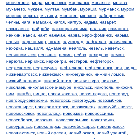
мончегорск
,
мора
,
морозовск
,
моршанск
,
мосальск
,
москва
,
мукачево
,
мукден
,
мултан
,
мумбаи
,
мураши
,
мурманск
,
муром
,
мценск
,
мцхета
,
мытищи
,
мюнстер
,
мюнхен
,
набережные
челны
,
нага
,
нагасаки
,
нагоя
,
нагпур
,
надым
,
назарет
,
называевск
,
найроби
,
накхонратчасима
,
нальчик
,
наманган
,
нанкин
,
нанси
,
нант
,
наньчан
,
нарва
,
наро-фоминск
,
нарым
,
нарын
,
нарьян-мар
,
натал
,
наукоград
,
нафталан
,
нахичевань
,
находка
,
нашвилл
,
нджамена
,
неаполь
,
невель
,
невельск
,
невинномысск
,
невьянск
,
нежин
,
нейва
,
нелидово
,
неман
,
нерехта
,
нерчинск
,
нерюнгри
,
нестеров
,
нефтегорск
,
нефтекамск
,
нефтекумск
,
нефтечала
,
нефтеюганск
,
нея
,
нигде
,
нижневартовск
,
нижнекамск
,
нижнеудинск
,
нижний ломов
,
нижний новгород
,
нижний тагил
,
нижняя тура
,
никозия
,
николаев
,
николаевск-на-амуре
,
никольск
,
никополь
,
никосия
,
ним
,
нингбо
,
ницца
,
новая каховка
,
новая ладога
,
новгород
,
новгород-северский
,
новогорск
,
новогрудок
,
новозыбков
,
новокаширск
,
новокраматорск
,
новокузнецк
,
новокуйбышевск
,
новомосковск
,
новополоцк
,
новоржев
,
новороссийск
,
новосибирск
,
новосиль
,
новосокольники
,
новотроицк
,
новоуральск
,
новохоперск
,
новочебоксарск
,
новочеркасск
,
новошахтинск
,
новый орлеан
,
новый оскол
,
новый уренгой
,