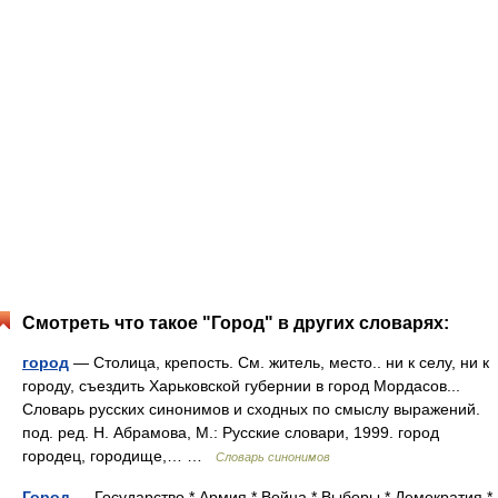
Смотреть что такое "Город" в других словарях:
город
— Столица, крепость. См. житель, место.. ни к селу, ни к
городу, съездить Харьковской губернии в город Мордасов...
Словарь русских синонимов и сходных по смыслу выражений.
под. ред. Н. Абрамова, М.: Русские словари, 1999. город
городец, городище,… …
Словарь синонимов
Город
— Государство * Армия * Война * Выборы * Демократия *