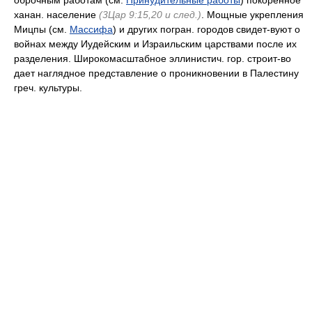
оброчным работам (см.
Принудительные работы
) покоренное
ханан. население
(3Цар 9:15,20 и след.)
. Мощные укрепления
Мицпы (см.
Массифа
) и других погран. городов свидет-вуют о
войнах между Иудейским и Израильским царствами после их
разделения. Широкомасштабное эллинистич. гор. строит-во
дает наглядное представление о проникновении в Палестину
греч. культуры.