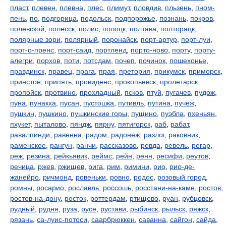
пласт
,
плевен
,
плевна
,
плес
,
плимут
,
пловдив
,
пльзень
,
пном-
пень
,
по
,
подгорица
,
подольск
,
подпорожье
,
познань
,
покров
,
полевской
,
полесск
,
полис
,
полоцк
,
полтава
,
полторацк
,
полярные зори
,
полярный
,
поронайск
,
порт-артур
,
порт-луи
,
порт-о-пренс
,
порт-саид
,
портленд
,
порто-ново
,
порту
,
порту-
алегри
,
порхов
,
поти
,
потсдам
,
почеп
,
починок
,
пошехонье
,
правдинск
,
правец
,
прага
,
прая
,
претория
,
прикумск
,
приморск
,
принстон
,
припять
,
провиденс
,
прокопьевск
,
пролетарск
,
пропойск
,
протвино
,
прохладный
,
псков
,
птуй
,
пугачев
,
пудож
,
пуна
,
пунакха
,
пусан
,
пустошка
,
путивль
,
путина
,
пучеж
,
пушкин
,
пушкино
,
пушкинские горы
,
пущино
,
пуэбла
,
пхеньян
,
пхукет
,
пыталово
,
пяндж
,
пярну
,
пятигорск
,
раб
,
рабат
,
равалпинди
,
равенна
,
радом
,
радонеж
,
разлог
,
раковник
,
раменское
,
рангун
,
ранчи
,
рассказово
,
ревда
,
ревель
,
регар
,
реж
,
резина
,
рейкьявик
,
реймс
,
рейн
,
ренн
,
ресифи
,
реутов
,
речица
,
ржев
,
ржищев
,
рига
,
рим
,
римини
,
рио
,
рио-де-
жанейро
,
ричмонд
,
ровеньки
,
ровно
,
родос
,
розовый город
,
ромны
,
росарио
,
рославль
,
россошь
,
росстани-на-каме
,
ростов
,
ростов-на-дону
,
росток
,
роттердам
,
ртищево
,
руан
,
рубцовск
,
рудный
,
рудня
,
руза
,
русе
,
рустави
,
рыбинск
,
рыльск
,
ряжск
,
рязань
,
са-луис-потоси
,
саарбрюккен
,
саванна
,
сайгон
,
сайда
,