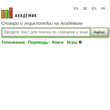
EN
DE
ES
FR
academic.ru
Словари и энциклопедии на Академике
Найти!
Толкования
Переводы
Книги
Игры ⚽