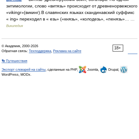
эитимологии, слово «витязь» происходит от древненорвежского
«vikingr»(викинг).В славянских языках скандинавский суффикс
« ing» переходил в « езь» («князь», «колодезь», «пенязь»… …
Википедия
© Академик, 2000-2026
18+
Обратная связь:
Техподдержка
,
Реклама на сайте
👣 Путешествия
Экспорт словарей на сайты
, сделанные на PHP,
Joomla,
Drupal,
WordPress, MODx.