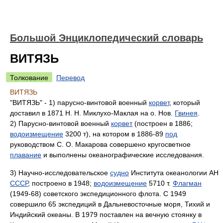
Большой Энциклопедический словарь
ВИТЯЗЬ
Толкование
Перевод
ВИТЯЗЬ
"ВИТЯЗЬ" - 1) парусно-винтовой военный
корвет
, который
доставил в 1871 Н. Н. Миклухо-Маклая на о. Нов.
Гвинея
.
2) Парусно-винтовой военный
корвет
(построен в 1886;
водоизмещение
3200 т), на котором в 1886-89
под
руководством С. О. Макарова совершено кругосветное
плавание
и выполнены океанографические исследования.
3) Научно-исследовательское
судно
Института океанологии АН
СССР
, построено в 1948;
водоизмещение
5710 т.
Флагман
(1949-68) советского экспедиционного флота. С 1949
совершило 65 экспедиций в Дальневосточные моря, Тихий и
Индийский океаны. В 1979 поставлен на вечную стоянку в