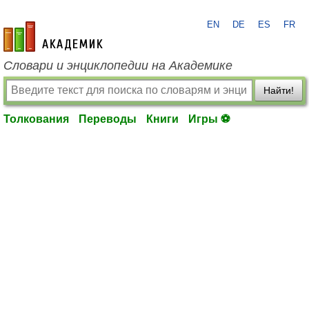
EN
DE
ES
FR
academic.ru
Словари и энциклопедии на Академике
Найти!
Толкования
Переводы
Книги
Игры ⚽