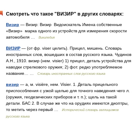
Смотреть что такое "ВИЗИР" в других словарях:
Визир
— Визир: Визир Видоискатель Имена собственные
«Визир» марка одного из устройств для измерения скорости
автомобиля …
Википедия
ВИЗИР
— (от фр. viser целить). Прицел, мишень. Словарь
иностранных слов, вошедших в состав русского языка. Чудинов
А.Н., 1910. визир (нем. visier) 1) прицел, деталь устройства для
наводки стрелкового оружия; 2) фот. редко употребляемое
название… …
Словарь иностранных слов русского языка
визир
— а, м. visière, нем. Visier. 1. Деталь прицельного
приспособления с узкой щелью для точного наведения чего л.
(оружия, геодезических приборов и т. п.); щель на такой
детали. БАС 2. В случае же что на орудиях имеются диоптры,
то метить через первый …
Исторический словарь галлицизмов
русского языка