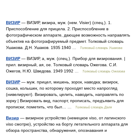
ВИЗИР
— ВИЗИР, визира, муж. (нем. Visier) (спец.). 1.
Приспособление для прицела. 2. Приспособление в
фотографическом аппарате, дающее возможность направлять
объектив на фотографируемый предмет. Толковый словарь
Ушакова. Д.Н. Ушаков. 1935 1940 …
Толковый словарь Ушакова
ВИЗИР
— ВИЗИР, а, муж. (спец.). Прибор для визирования. |
прил. визирный, ая, ое. Толковый словарь Ожегова. С.И.
Ожегов, Н.Ю. Шведова. 1949 1992 …
Толковый словарь Ожегова
ВИЗИР
— муж. прицел, мишень, зорок, наводка; визирок,
сошка, колышек, по которому проходят место напрогляд
(нивелируют). Визировать, целить, наводить, направлять по
зорку | Визировать вид, паспорт, прописать, предъявить для
прописки; пометить, что был… …
Толковый словарь Даля
Визир
— визирное устройство (немецкое viso, от латинского
viso смотрю), устройство на борту летательного аппарата для
обзора пространства, обнаружения, опознавания и