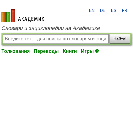
EN
DE
ES
FR
academic.ru
Словари и энциклопедии на Академике
Найти!
Толкования
Переводы
Книги
Игры ⚽