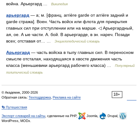
война. Арьергард …
Википедия
арьергард
— а; м. [франц. arrière garde от arrière задний и
garde стража]. Воен. Часть войск или флота для прикрытия
главных сил при отступлении или на марше. ◁ Арьергардный,
ая, ое. А ые части. А. бой. В арьергарде, в зн. нареч. Позади
всех; отставая от… …
Энциклопедический словарь
Арьергард
— часть войска в тылу главных сил. В переносном
смысле отсталая, находящаяся в хвосте движения часть
класса (меньшевики арьергард рабочего класса) …
Популярный
политический словарь
© Академик, 2000-2026
18+
Обратная связь:
Техподдержка
,
Реклама на сайте
👣 Путешествия
Экспорт словарей на сайты
, сделанные на PHP,
Joomla,
Drupal,
WordPress, MODx.