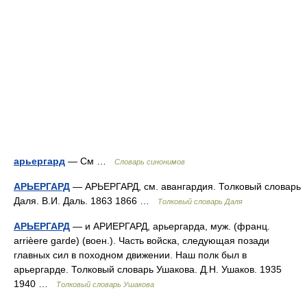
арьергард
— См …
Словарь синонимов
АРЬЕРГАРД
— АРЬЕРГАРД, см. авангардия. Толковый словарь
Даля. В.И. Даль. 1863 1866 …
Толковый словарь Даля
АРЬЕРГАРД
— и АРИЕРГАРД, арьергарда, муж. (франц.
arrièere garde) (воен.). Часть войска, следующая позади
главных сил в походном движении. Наш полк был в
арьергарде. Толковый словарь Ушакова. Д.Н. Ушаков. 1935
1940 …
Толковый словарь Ушакова