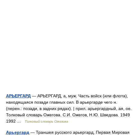
АРЬЕРГАРД
— АРЬЕРГАРД, а, муж. Часть войск (или флота),
находящаяся позади главных сил. В арьергарде чего н.
(перен.: позади, в задних рядах). | прил. арьергардный, ая, ое.
Толковый словарь Ожегова. С.И. Ожегов, Н.Ю. Шведова. 1949
1992 …
Толковый словарь Ожегова
Арьергард
— Траншея русского арьергард, Первая Мировая