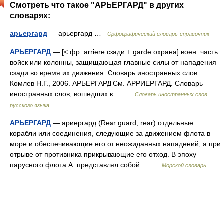
Смотреть что такое "АРЬЕРГАРД" в других
словарях:
арьергард
— арьергард …
Орфографический словарь-справочник
АРЬЕРГАРД
— [< фр. arriere сзади + garde охрана] воен. часть
войск или колонны, защищающая главные силы от нападения
сзади во время их движения. Словарь иностранных слов.
Комлев Н.Г., 2006. АРЬЕРГАРД См. АРРИЕРГАРД. Словарь
иностранных слов, вошедших в… …
Словарь иностранных слов
русского языка
АРЬЕРГАРД
— ариергард (Rear guard, rear) отдельные
корабли или соединения, следующие за движением флота в
море и обеспечивающие его от неожиданных нападений, а при
отрыве от противника прикрывающие его отход. В эпоху
парусного флота А. представлял собой… …
Морской словарь