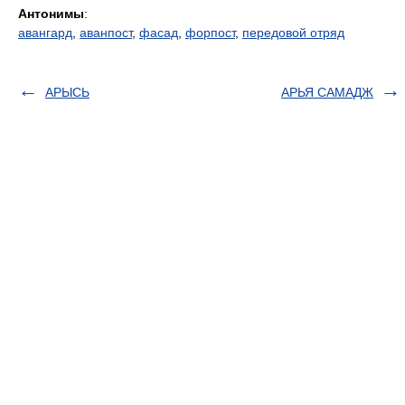
Антонимы
:
авангард
,
аванпост
,
фасад
,
форпост
,
передовой отряд
АРЫСЬ
АРЬЯ САМАДЖ