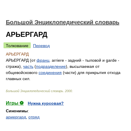
Большой Энциклопедический словарь
АРЬЕРГАРД
Толкование
Перевод
АРЬЕРГАРД
АРЬЕРГАРД (от
франц
. arriere - задний - тыловой и garde -
стража),
часть
(
подразделение
), высылаемая от
общевойскового
соединения
(части) для прикрытия отхода
главных сил.
Большой Энциклопедический словарь
.
2000
.
Игры ⚽
Нужна курсовая?
Синонимы
:
ариергард
,
отряд