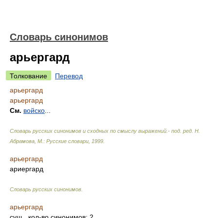
Словарь синонимов
арьергард
Толкование
Перевод
арьергард
арьергард
См.
войско
...
Словарь русских синонимов и сходных по смыслу выражений.- под. ред. Н.
Абрамова, М.: Русские словари
,
1999
.
арьергард
ариергард
Словарь русских синонимов
.
арьергард
сущ.
, кол-во синонимов: 2