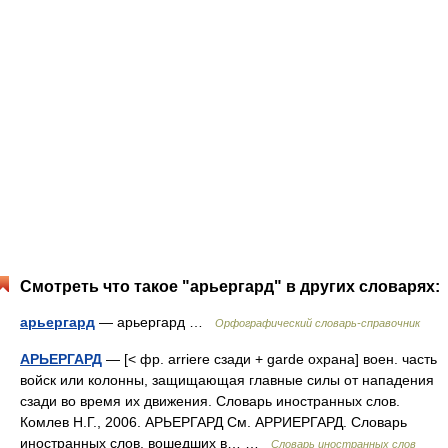
Смотреть что такое "арьергард" в других словарях:
арьергард
— арьергард …
Орфографический словарь-справочник
АРЬЕРГАРД
— [< фр. arriere сзади + garde охрана] воен. часть
войск или колонны, защищающая главные силы от нападения
сзади во время их движения. Словарь иностранных слов.
Комлев Н.Г., 2006. АРЬЕРГАРД См. АРРИЕРГАРД. Словарь
иностранных слов, вошедших в… …
Словарь иностранных слов