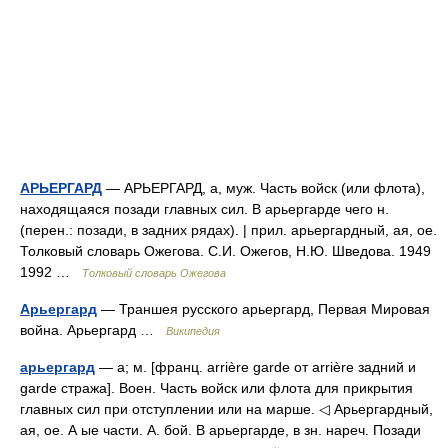
АРЬЕРГАРД
— АРЬЕРГАРД, а, муж. Часть войск (или флота),
находящаяся позади главных сил. В арьергарде чего н.
(перен.: позади, в задних рядах). | прил. арьергардный, ая, ое.
Толковый словарь Ожегова. С.И. Ожегов, Н.Ю. Шведова. 1949
1992 …
Толковый словарь Ожегова
Арьергард
— Траншея русского арьергард, Первая Мировая
война. Арьергард …
Википедия
арьергард
— а; м. [франц. arrière garde от arrière задний и
garde стража]. Воен. Часть войск или флота для прикрытия
главных сил при отступлении или на марше. ◁ Арьергардный,
ая, ое. А ые части. А. бой. В арьергарде, в зн. нареч. Позади