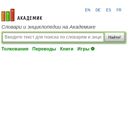
EN
DE
ES
FR
academic.ru
Словари и энциклопедии на Академике
Найти!
Толкования
Переводы
Книги
Игры ⚽