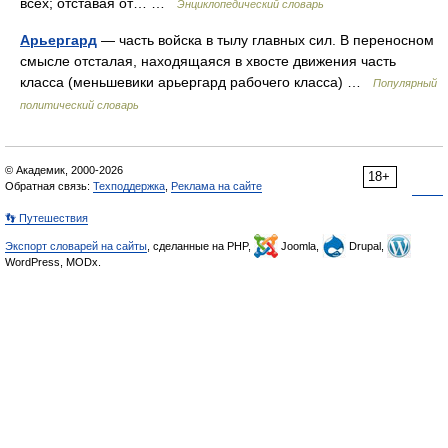
всех; отставая от… …
Энциклопедический словарь
Арьергард
— часть войска в тылу главных сил. В переносном
смысле отсталая, находящаяся в хвосте движения часть
класса (меньшевики арьергард рабочего класса) …
Популярный
политический словарь
© Академик, 2000-2026
18+
Обратная связь:
Техподдержка
,
Реклама на сайте
👣 Путешествия
Экспорт словарей на сайты
, сделанные на PHP,
Joomla,
Drupal,
WordPress, MODx.