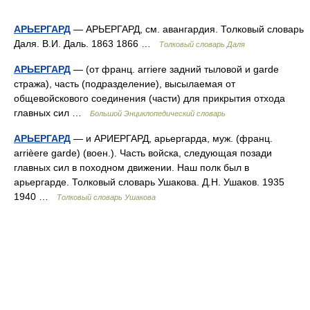
АРЬЕРГАРД
— АРЬЕРГАРД, см. авангардия. Толковый словарь
Даля. В.И. Даль. 1863 1866 …
Толковый словарь Даля
АРЬЕРГАРД
— (от франц. arriere задний тыловой и garde
стража), часть (подразделение), высылаемая от
общевойскового соединения (части) для прикрытия отхода
главных сил …
Большой Энциклопедический словарь
АРЬЕРГАРД
— и АРИЕРГАРД, арьергарда, муж. (франц.
arrièere garde) (воен.). Часть войска, следующая позади
главных сил в походном движении. Наш полк был в
арьергарде. Толковый словарь Ушакова. Д.Н. Ушаков. 1935
1940 …
Толковый словарь Ушакова