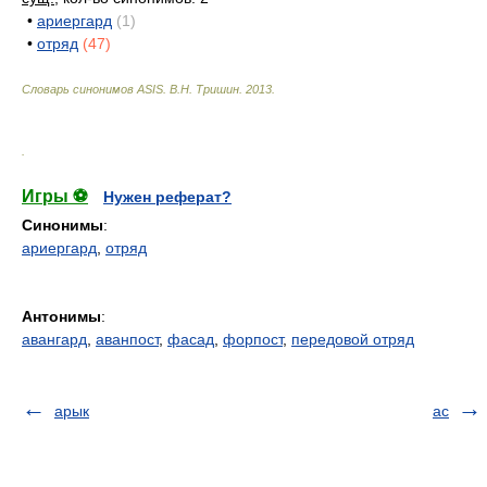
•
ариергард
(1)
•
отряд
(47)
Словарь синонимов ASIS.
В.Н. Тришин
.
2013
.
.
Игры ⚽
Нужен реферат?
Синонимы
:
ариергард
,
отряд
Антонимы
:
авангард
,
аванпост
,
фасад
,
форпост
,
передовой отряд
арык
ас