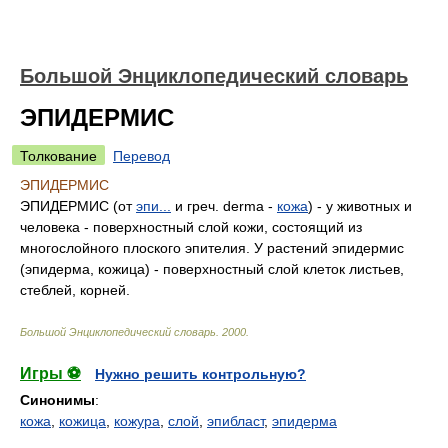
Большой Энциклопедический словарь
ЭПИДЕРМИС
Толкование
Перевод
ЭПИДЕРМИС
ЭПИДЕРМИС (от
эпи...
и греч. derma -
кожа
) - у животных и
человека - поверхностный слой кожи, состоящий из
многослойного плоского эпителия. У растений эпидермис
(эпидерма, кожица) - поверхностный слой клеток листьев,
стеблей, корней.
Большой Энциклопедический словарь
.
2000
.
Игры ⚽
Нужно решить контрольную?
Синонимы
:
кожа
,
кожица
,
кожура
,
слой
,
эпибласт
,
эпидерма