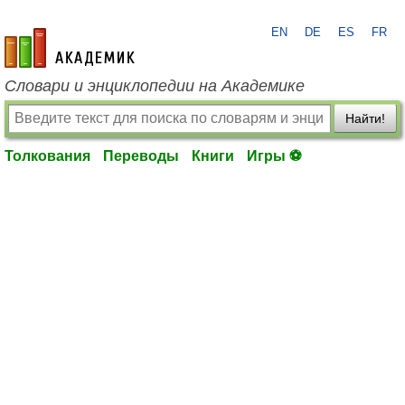
EN
DE
ES
FR
academic.ru
Словари и энциклопедии на Академике
Найти!
Толкования
Переводы
Книги
Игры ⚽