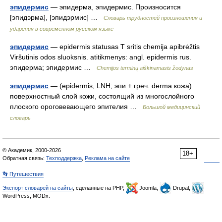
эпидермис
— эпидерма, эпидермис. Произносится
[эпидэрма], [эпидэрмис] …
Словарь трудностей произношения и
ударения в современном русском языке
эпидермис
— epidermis statusas T sritis chemija apibrėžtis
Viršutinis odos sluoksnis. atitikmenys: angl. epidermis rus.
эпидерма; эпидермис …
Chemijos terminų aiškinamasis žodynas
эпидермис
— (epidermis, LNH; эпи + греч. derma кожа)
поверхностный слой кожи, состоящий из многослойного
плоского ороговевающего эпителия …
Большой медицинский
словарь
© Академик, 2000-2026
18+
Обратная связь:
Техподдержка
,
Реклама на сайте
👣 Путешествия
Экспорт словарей на сайты
, сделанные на PHP,
Joomla,
Drupal,
WordPress, MODx.