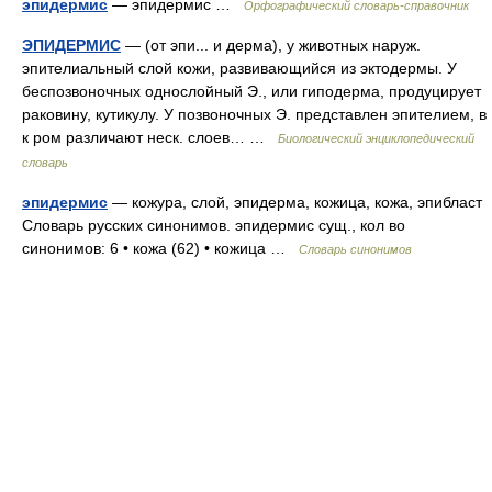
эпидермис
— эпидермис …
Орфографический словарь-справочник
ЭПИДЕРМИС
— (от эпи... и дерма), у животных наруж.
эпителиальный слой кожи, развивающийся из эктодермы. У
беспозвоночных однослойный Э., или гиподерма, продуцирует
раковину, кутикулу. У позвоночных Э. представлен эпителием, в
к ром различают неск. слоев… …
Биологический энциклопедический
словарь
эпидермис
— кожура, слой, эпидерма, кожица, кожа, эпибласт
Словарь русских синонимов. эпидермис сущ., кол во
синонимов: 6 • кожа (62) • кожица …
Словарь синонимов