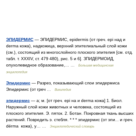
ЭПИДЕРМИС
— ЭПИДЕРМИС, epidermis (от греч. epi над и
derma кожа), надкожица, верхний эпителиальный слой кожи
(см.), состоящий из многослойного плоского эпителия [см. отд.
табл. т. XXXIV, ст. 479 480), рис. 5 и 6]. ЗПИДЕРМОИД,
опухолевидное образование,… …
Большая медицинская
энциклопедия
Эпидермис
— Разрез, показывающий слои эпидермиса
Эпидермис (от греч …
Википедия
эпидермис
— а; м. [от греч. epi на и derma кожа] 1. Биол.
Наружный слой кожи животных и человека, состоящий из
плоского эпителия. Э. пяток. 2. Ботан. Покровная ткань высших
растений. Повредить э. стебля. * * * эпидермис (от эпи... и греч.
dérma кожа), у… …
Энциклопедический словарь