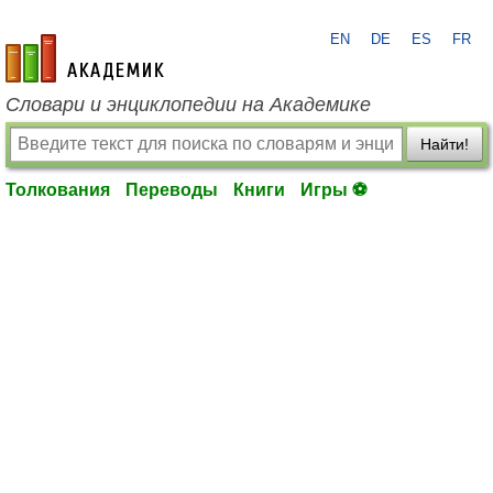
EN
DE
ES
FR
academic.ru
Словари и энциклопедии на Академике
Найти!
Толкования
Переводы
Книги
Игры ⚽