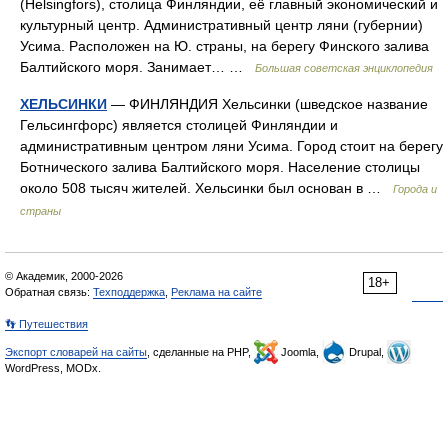
(Helsingfors), столица Финляндии, её главный экономический и
культурный центр. Административный центр ляни (губернии)
Усима. Расположен на Ю. страны, на берегу Финского залива
Балтийского моря. Занимает… …
Большая советская энциклопедия
ХЕЛЬСИНКИ
— ФИНЛЯНДИЯ Хельсинки (шведское название
Гельсингфорс) является столицей Финляндии и
административным центром ляни Усима. Город стоит на берегу
Ботнического залива Балтийского моря. Население столицы
около 508 тысяч жителей. Хельсинки был основан в …
Города и
страны
© Академик, 2000-2026
18+
Обратная связь:
Техподдержка
,
Реклама на сайте
👣 Путешествия
Экспорт словарей на сайты
, сделанные на PHP,
Joomla,
Drupal,
WordPress, MODx.