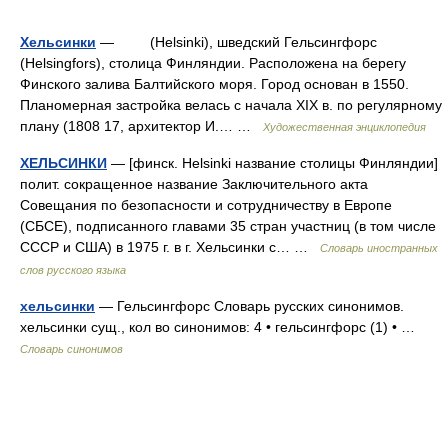
Хельсинки
— (Helsinki), шведский Гельсингфорс
(Helsingfors), столица Финляндии. Расположена на берегу
Финского залива Балтийского моря. Город основан в 1550.
Планомерная застройка велась с начала XIX в. по регулярному
плану (1808 17, архитектор И.… …
Художественная энциклопедия
ХЕЛЬСИНКИ
— [финск. Helsinki название столицы Финляндии]
полит. сокращенное название Заключительного акта
Совещания по безопасности и сотрудничеству в Европе
(СБСЕ), подписанного главами 35 стран участниц (в том числе
СССР и США) в 1975 г. в г. Хельсинки с… …
Словарь иностранных
слов русского языка
хельсинки
— Гельсингфорс Словарь русских синонимов.
хельсинки сущ., кол во синонимов: 4 • гельсингфорс (1) • …
Словарь синонимов