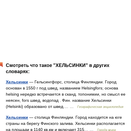
Смотреть что такое "ХЕЛЬСИНКИ" в других
словарях:
Хельсинки
— Гельсингфорс, столица Финляндии. Город
основан в 1550 г под швед, названием Helsingfors; основа
helsing нередко встречается в сканд. топонимии, но смысл ее
неясен, fors швед, водопад . Фин. название Хельсинки
(Helsinki) образовано от швед.… …
Географическая энциклопедия
Хельсинки
— столица Финляндии. Город находится на юге
страны на берегу Финского залива. Хельсинки располагается
на площади в 1140 кв.км и включает 315… …
Города мира