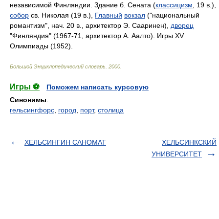
независимой Финляндии. Здание б. Сената (
классицизм
, 19 в.),
собор
св. Николая (19 в.),
Главный
вокзал
("национальный
романтизм", нач. 20 в., архитектор Э. Сааринен),
дворец
"Финляндия" (1967-71, архитектор А. Аалто). Игры XV
Олимпиады (1952).
Большой Энциклопедический словарь
.
2000
.
Игры ⚽
Поможем написать курсовую
Синонимы
:
гельсингфорс
,
город
,
порт
,
столица
ХЕЛЬСИНГИН САНОМАТ
ХЕЛЬСИНКСКИЙ
УНИВЕРСИТЕТ