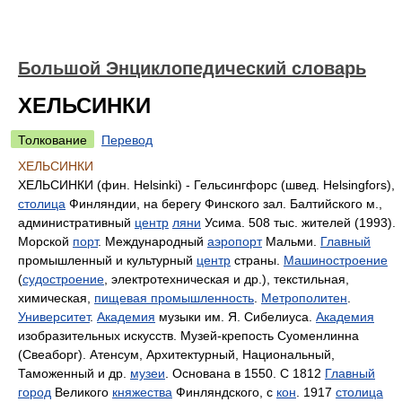
Большой Энциклопедический словарь
ХЕЛЬСИНКИ
Толкование
Перевод
ХЕЛЬСИНКИ
ХЕЛЬСИНКИ (фин. Helsinki) - Гельсингфорс (швед. Helsingfors),
столица
Финляндии, на берегу Финского зал. Балтийского м.,
административный
центр
ляни
Усима. 508 тыс. жителей (1993).
Морской
порт
. Международный
аэропорт
Мальми.
Главный
промышленный и культурный
центр
страны.
Машиностроение
(
судостроение
, электротехническая и др.), текстильная,
химическая,
пищевая промышленность
.
Метрополитен
.
Университет
.
Академия
музыки им. Я. Сибелиуса.
Академия
изобразительных искусств. Музей-крепость Суоменлинна
(Свеаборг). Атенсум, Архитектурный, Национальный,
Таможенный и др.
музеи
. Основана в 1550. С 1812
Главный
город
Великого
княжества
Финляндского, с
кон
. 1917
столица