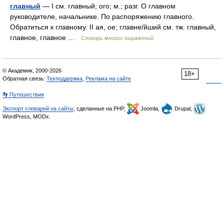
главный
— I см. главный; ого; м.; разг. О главном
руководителе, начальнике. По распоряжению главного.
Обратиться к главному. II ая, ое; главне/йший см. тж. главный,
главное, главное …
Словарь многих выражений
© Академик, 2000-2026
18+
Обратная связь:
Техподдержка
,
Реклама на сайте
👣 Путешествия
Экспорт словарей на сайты
, сделанные на PHP,
Joomla,
Drupal,
WordPress, MODx.