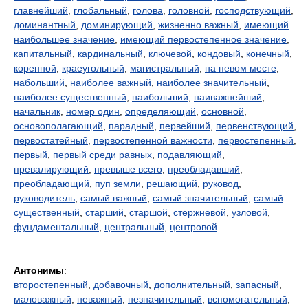
главнейший
,
глобальный
,
голова
,
головной
,
господствующий
,
доминантный
,
доминирующий
,
жизненно важный
,
имеющий
наибольшее значение
,
имеющий первостепенное значение
,
капитальный
,
кардинальный
,
ключевой
,
кондовый
,
конечный
,
коренной
,
краеугольный
,
магистральный
,
на певом месте
,
набольший
,
наиболее важный
,
наиболее значительный
,
наиболее существенный
,
наибольший
,
наиважнейший
,
начальник
,
номер один
,
определяющий
,
основной
,
основополагающий
,
парадный
,
первейший
,
первенствующий
,
первостатейный
,
первостепенной важности
,
первостепенный
,
первый
,
первый среди равных
,
подавляющий
,
превалирующий
,
превыше всего
,
преобладавший
,
преобладающий
,
пуп земли
,
решающий
,
руковод
,
руководитель
,
самый важный
,
самый значительный
,
самый
существенный
,
старший
,
старшой
,
стержневой
,
узловой
,
фундаментальный
,
центральный
,
центровой
Антонимы
:
второстепенный
,
добавочный
,
дополнительный
,
запасный
,
маловажный
,
неважный
,
незначительный
,
вспомогательный
,