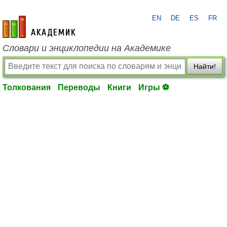
EN
DE
ES
FR
academic.ru
Словари и энциклопедии на Академике
Найти!
Толкования
Переводы
Книги
Игры ⚽