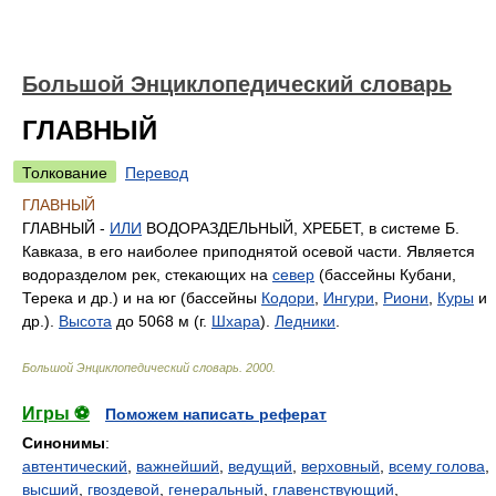
Большой Энциклопедический словарь
ГЛАВНЫЙ
Толкование
Перевод
ГЛАВНЫЙ
ГЛАВНЫЙ -
ИЛИ
ВОДОРАЗДЕЛЬНЫЙ, ХРЕБЕТ, в системе Б.
Кавказа, в его наиболее приподнятой осевой части. Является
водоразделом рек, стекающих на
север
(бассейны Кубани,
Терека и др.) и на юг (бассейны
Кодори
,
Ингури
,
Риони
,
Куры
и
др.).
Высота
до 5068 м (г.
Шхара
).
Ледники
.
Большой Энциклопедический словарь
.
2000
.
Игры ⚽
Поможем написать реферат
Синонимы
:
автентический
,
важнейший
,
ведущий
,
верховный
,
всему голова
,
высший
,
гвоздевой
,
генеральный
,
главенствующий
,