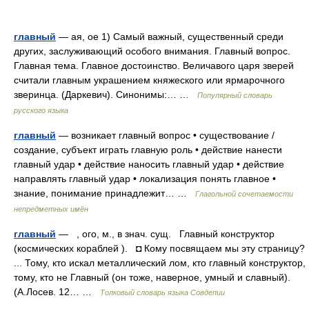
главный
— ая, ое 1) Самый важный, существенный среди
других, заслуживающий особого внимания. Главный вопрос.
Главная тема. Главное достоинство. Величавого царя зверей
считали главным украшением княжеского или ярмарочного
зверинца. (Даркевич). Синонимы:… …
Популярный словарь
русского языка
главный
— возникает главный вопрос • существование /
создание, субъект играть главную роль • действие нанести
главный удар • действие наносить главный удар • действие
направлять главный удар • локализация понять главное •
знание, понимание принадлежит… …
Глагольной сочетаемости
непредметных имён
главный
— , ого, м., в знач. сущ. Главный конструктор
(космических кораблей ). ◘ Кому посвящаем мы эту страницу?
... Тому, кто искал металлический лом, кто главный конструктор,
тому, кто не Главный (он тоже, наверное, умный и славный).
(А.Лосев. 12… …
Толковый словарь языка Совдепии