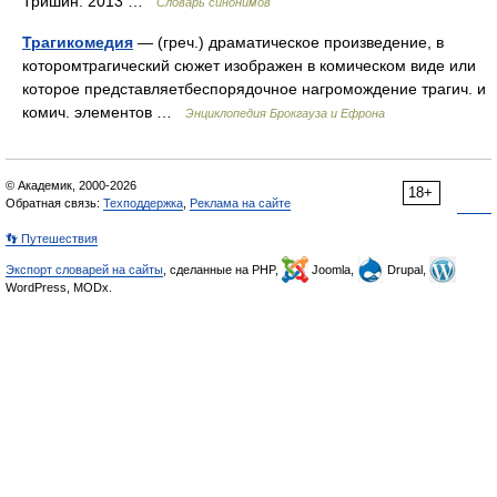
Тришин. 2013 …
Словарь синонимов
Трагикомедия
— (греч.) драматическое произведение, в
которомтрагический сюжет изображен в комическом виде или
которое представляетбеспорядочное нагромождение трагич. и
комич. элементов …
Энциклопедия Брокгауза и Ефрона
© Академик, 2000-2026
18+
Обратная связь:
Техподдержка
,
Реклама на сайте
👣 Путешествия
Экспорт словарей на сайты
, сделанные на PHP,
Joomla,
Drupal,
WordPress, MODx.