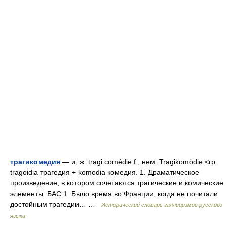
трагикомедия
— и, ж. tragi comédie f., нем. Tragikomödie <гр.
tragoidia трагедия + komodia комедия. 1. Драматическое
произведение, в котором сочетаются трагические и комические
элементы. БАС 1. Было время во Франции, когда не почитали
достойным трагедии… …
Исторический словарь галлицизмов русского
языка