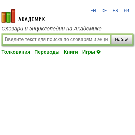
EN
DE
ES
FR
academic.ru
Словари и энциклопедии на Академике
Найти!
Толкования
Переводы
Книги
Игры ⚽