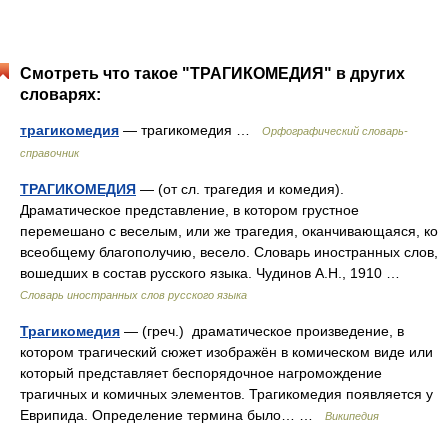
Смотреть что такое "ТРАГИКОМЕДИЯ" в других
словарях:
трагикомедия
— трагикомедия …
Орфографический словарь-
справочник
ТРАГИКОМЕДИЯ
— (от сл. трагедия и комедия).
Драматическое представление, в котором грустное
перемешано с веселым, или же трагедия, оканчивающаяся, ко
всеобщему благополучию, весело. Словарь иностранных слов,
вошедших в состав русского языка. Чудинов А.Н., 1910 …
Словарь иностранных слов русского языка
Трагикомедия
— (греч.) драматическое произведение, в
котором трагический сюжет изображён в комическом виде или
который представляет беспорядочное нагромождение
трагичных и комичных элементов. Трагикомедия появляется у
Еврипида. Определение термина было… …
Википедия