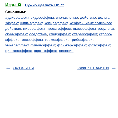
Игры ⚽
Нужно сделать НИР?
Синонимы
:
аудиоэффект
,
видеоэффект
,
впечатление
,
действие
,
дельта-
эффект
,
кипп-эффект
,
копирэффект
,
коэффициент полезного
действия
,
пироэффект
,
пресс-эффект
,
пьезоэффект
,
результат
,
скин-эффект
,
следствие
,
спецэффект
,
стереоэффект
,
стробо-
эффект
,
тензоэффект
,
термоэффект
,
трибоэффект
,
умкерэффект
,
флаш-эффект
,
фликкер-эффект
,
фотоэффект
,
цистансэффект
,
шрот-эффект
,
явление
ЭФТАЛИТЫ
ЭФФЕКТ ПАМЯТИ