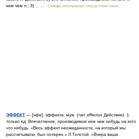
кем чем л.; 3)… …
Словарь иностранных слов русского языка
ЭФФЕКТ
— [эфе], эффекта, муж. (лат. effectus Действие). 1.
только ед. Впечатление, производимое кем чем нибудь на кого
что нибудь. «Весь эффект неожиданности, на который мы
рассчитывали, был потерян.» Л.Толстой. «Вчера ваша