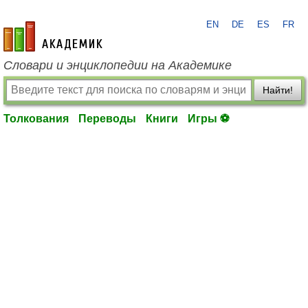
EN
DE
ES
FR
academic.ru
Словари и энциклопедии на Академике
Найти!
Толкования
Переводы
Книги
Игры ⚽