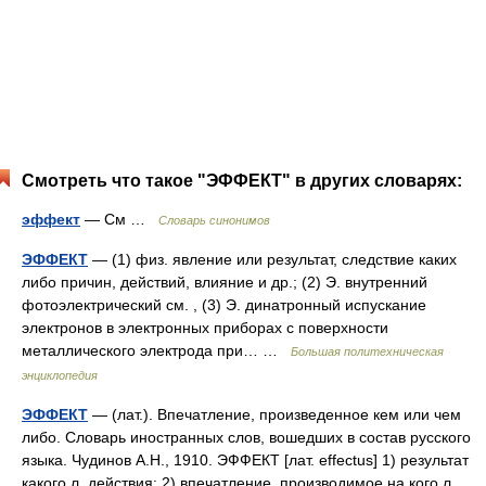
Смотреть что такое "ЭФФЕКТ" в других словарях:
эффект
— См …
Словарь синонимов
ЭФФЕКТ
— (1) физ. явление или результат, следствие каких
либо причин, действий, влияние и др.; (2) Э. внутренний
фотоэлектрический см. , (3) Э. динатронный испускание
электронов в электронных приборах с поверхности
металлического электрода при… …
Большая политехническая
энциклопедия
ЭФФЕКТ
— (лат.). Впечатление, произведенное кем или чем
либо. Словарь иностранных слов, вошедших в состав русского
языка. Чудинов А.Н., 1910. ЭФФЕКТ [лат. effectus] 1) результат
какого л. действия; 2) впечатление, производимое на кого л.