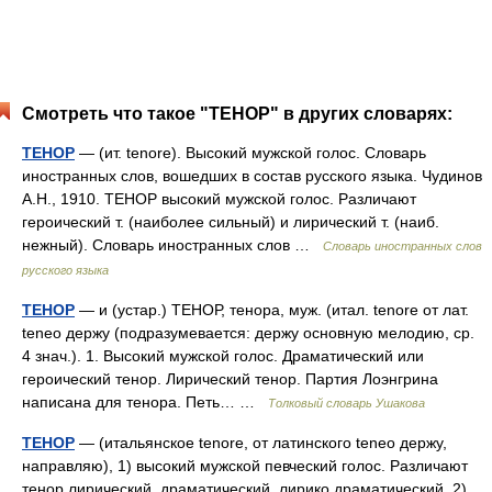
Смотреть что такое "ТЕНОР" в других словарях:
ТЕНОР
— (ит. tenore). Высокий мужской голос. Словарь
иностранных слов, вошедших в состав русского языка. Чудинов
А.Н., 1910. ТЕНОР высокий мужской голос. Различают
героический т. (наиболее сильный) и лирический т. (наиб.
нежный). Словарь иностранных слов …
Словарь иностранных слов
русского языка
ТЕНОР
— и (устар.) ТЕНОР, тенора, муж. (итал. tenore от лат.
teneo держу (подразумевается: держу основную мелодию, ср.
4 знач.). 1. Высокий мужской голос. Драматический или
героический тенор. Лирический тенор. Партия Лоэнгрина
написана для тенора. Петь… …
Толковый словарь Ушакова
ТЕНОР
— (итальянское tenore, от латинского teneo держу,
направляю), 1) высокий мужской певческий голос. Различают
тенор лирический, драматический, лирико драматический. 2)