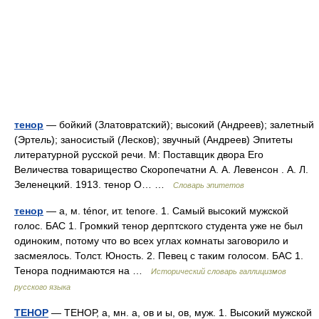
тенор
— бойкий (Златовратский); высокий (Андреев); залетный
(Эртель); заносистый (Лесков); звучный (Андреев) Эпитеты
литературной русской речи. М: Поставщик двора Его
Величества товарищество Скоропечатни А. А. Левенсон . А. Л.
Зеленецкий. 1913. тенор О… …
Словарь эпитетов
тенор
— а, м. ténor, ит. tenore. 1. Самый высокий мужской
голос. БАС 1. Громкий тенор дерптского студента уже не был
одиноким, потому что во всех углах комнаты заговорило и
засмеялось. Толст. Юность. 2. Певец с таким голосом. БАС 1.
Тенора поднимаются на …
Исторический словарь галлицизмов
русского языка
ТЕНОР
— ТЕНОР, а, мн. а, ов и ы, ов, муж. 1. Высокий мужской