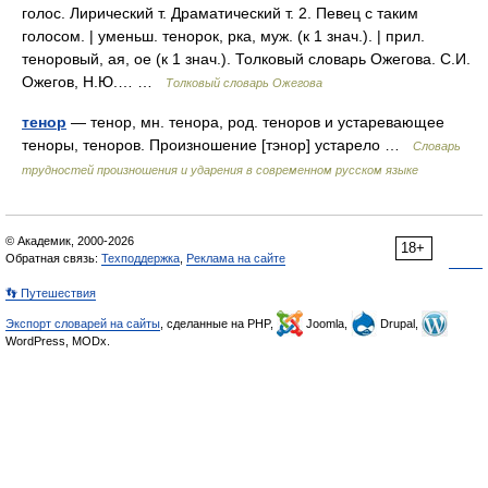
голос. Лирический т. Драматический т. 2. Певец с таким
голосом. | уменьш. тенорок, рка, муж. (к 1 знач.). | прил.
теноровый, ая, ое (к 1 знач.). Толковый словарь Ожегова. С.И.
Ожегов, Н.Ю.… …
Толковый словарь Ожегова
тенор
— тенор, мн. тенора, род. теноров и устаревающее
теноры, теноров. Произношение [тэнор] устарело …
Словарь
трудностей произношения и ударения в современном русском языке
© Академик, 2000-2026
18+
Обратная связь:
Техподдержка
,
Реклама на сайте
👣 Путешествия
Экспорт словарей на сайты
, сделанные на PHP,
Joomla,
Drupal,
WordPress, MODx.