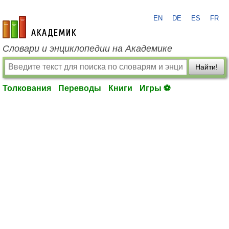
EN
DE
ES
FR
academic.ru
Словари и энциклопедии на Академике
Найти!
Толкования
Переводы
Книги
Игры ⚽