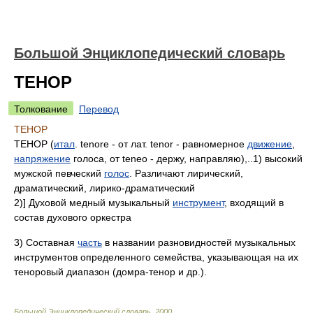
Большой Энциклопедический словарь
ТЕНОР
Толкование
Перевод
ТЕНОР
ТЕНОР (
итал
. tenore - от лат. tenor - равномерное
движение
,
напряжение
голоса, от teneo - держу, направляю),..1) высокий
мужской певческий
голос
. Различают лирический,
драматический, лирико-драматический
2)] Духовой медный музыкальный
инструмент
, входящий в
состав духового оркестра
3) Составная
часть
в названии разновидностей музыкальных
инструментов определенного семейства, указывающая на их
теноровый диапазон (домра-тенор и др.).
Большой Энциклопедический словарь
.
2000
.