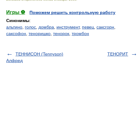
Игры ⚽
Поможем решить контрольную работу
Синонимы
:
альтино
,
голос
,
домбра
,
инструмент
,
певец
,
саксгорн
,
саксофон
,
теноришко
,
тенорок
,
тромбон
ТЕННИСОН (Tennyson)
ТЕНОРИТ
Алфред