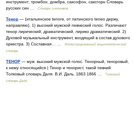
инструмент; тромбон, домбра, саксофон, саксгорн Словарь
русских син …
Словарь синонимов
Тенор
— (итальянское tenore, от латинского teneo держу,
направляю), 1) высокий мужской певческий голос. Различают
тенор лирический, драматический, лирико драматический. 2)
Духовой музыкальный инструмент, входящий в состав духового
оркестра. 3) Составная… …
Иллюстрированный энциклопедический
словарь
ТЕНОР
— муж. высокий мужской голос. Тенорный, теноровый,
к нему относящийся | Тенор и тенорист, такой певчий.
Толковый словарь Даля. В.И. Даль. 1863 1866 …
Толковый
словарь Даля