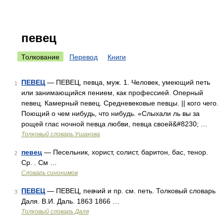
певец
Толкование
Перевод
Книги
ПЕВЕЦ
— ПЕВЕЦ, певца, муж. 1. Человек, умеющий петь
1
или занимающийся пением, как профессией. Оперный
певец. Камерный певец. Средневековые певцы. || кого чего.
Поющий о чем нибудь, что нибудь. «Слыхали ль вы за
рощей глас ночной певца любви, певца своей&#8230; …
Толковый словарь Ушакова
певец
— Песельник, хорист, солист, баритон, бас, тенор.
2
Ср. . См …
Словарь синонимов
ПЕВЕЦ
— ПЕВЕЦ, певчий и пр. см. петь. Толковый словарь
3
Даля. В.И. Даль. 1863 1866 …
Толковый словарь Даля