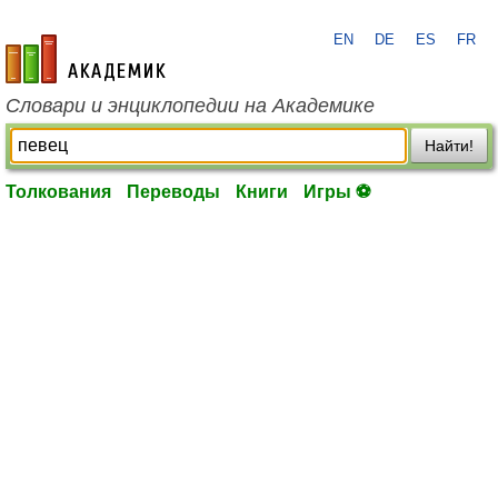
EN
DE
ES
FR
academic.ru
Словари и энциклопедии на Академике
Найти!
Толкования
Переводы
Книги
Игры ⚽