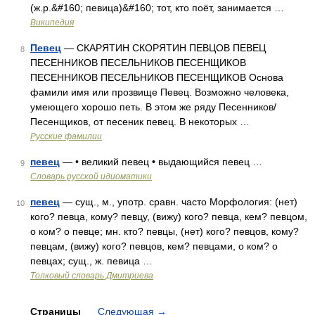
(ж.р.&#160; певица)&#160; тот, кто поёт, занимается …
Википедия
Певец
— СКАРЯТИН СКОРЯТИН ПЕВЦОВ ПЕВЕЦ
8
ПЕСЕННИКОВ ПЕСЕЛЬНИКОВ ПЕСЕНЩИКОВ
ПЕСЕННИКОВ ПЕСЕЛЬНИКОВ ПЕСЕНЩИКОВ Основа
фамили имя или прозвище Певец. Возможно человека,
умеющего хорошо петь. В этом же ряду Песенников/
Песенщиков, от песеник певец. В некоторых …
Русские фамилии
певец
— • великий певец • выдающийся певец …
9
Словарь русской идиоматики
певец
— сущ., м., употр. сравн. часто Морфология: (нет)
10
кого? певца, кому? певцу, (вижу) кого? певца, кем? певцом,
о ком? о певце; мн. кто? певцы, (нет) кого? певцов, кому?
певцам, (вижу) кого? певцов, кем? певцами, о ком? о
певцах; сущ., ж. певица …
Толковый словарь Дмитриева
Страницы
Следующая
→