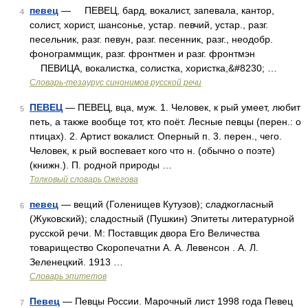
певец
— ПЕВЕЦ, бард, вокалист, запевала, кантор,
4
солист, хорист, шансонье, устар. певчий, устар., разг.
песельник, разг. певун, разг. песенник, разг., неодобр.
фонограммщик, разг. фронтмен и разг. фронтмэн
ПЕВИЦА, вокалистка, солистка, хористка,&#8230; …
Словарь-тезаурус синонимов русской речи
ПЕВЕЦ
— ПЕВЕЦ, вца, муж. 1. Человек, к рый умеет, любит
5
петь, а также вообще тот, кто поёт. Лесные певцы (перен.: о
птицах). 2. Артист вокалист. Оперный п. 3. перен., чего.
Человек, к рый воспевает кого что н. (обычно о поэте)
(книжн.). П. родной природы …
Толковый словарь Ожегова
певец
— вещий (Голенищев Кутузов); сладкогласный
6
(Жуковский); сладостный (Пушкин) Эпитеты литературной
русской речи. М: Поставщик двора Его Величества
товарищество Скоропечатни А. А. Левенсон . А. Л.
Зеленецкий. 1913 …
Словарь эпитетов
Певец
— Певцы России. Марочный лист 1998 года Певец
7