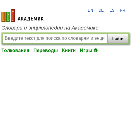
EN
DE
ES
FR
academic.ru
Словари и энциклопедии на Академике
Найти!
Толкования
Переводы
Книги
Игры ⚽