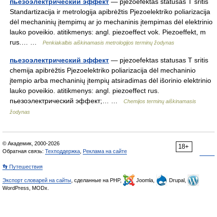
пьезоэлектрический эффект
— pjezoefektas statusas T sritis
Standartizacija ir metrologija apibrėžtis Pjezoelektriko poliarizacija
dėl mechaninių įtempimų ar jo mechaninis įtempimas dėl elektrinio
lauko poveikio. atitikmenys: angl. piezoeffect vok. Piezoeffekt, m
rus.… …
Penkiakalbis aiškinamasis metrologijos terminų žodynas
пьезоэлектрический эффект
— pjezoefektas statusas T sritis
chemija apibrėžtis Pjezoelektriko poliarizacija dėl mechaninio
įtempio arba mechaninių įtempių atsiradimas dėl išorinio elektrinio
lauko poveikio. atitikmenys: angl. piezoeffect rus.
пьезоэлектрический эффект;… …
Chemijos terminų aiškinamasis
žodynas
© Академик, 2000-2026
18+
Обратная связь:
Техподдержка
,
Реклама на сайте
👣 Путешествия
Экспорт словарей на сайты
, сделанные на PHP,
Joomla,
Drupal,
WordPress, MODx.