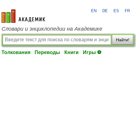
EN
DE
ES
FR
academic.ru
Словари и энциклопедии на Академике
Найти!
Толкования
Переводы
Книги
Игры ⚽