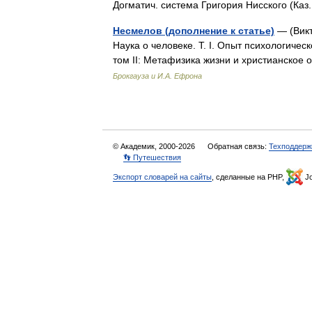
Догматич. система Григория Нисского (Ка
Несмелов (дополнение к статье)
— (Викт
Наука о человеке. Т. I. Опыт психологичес
том II: Метафизика жизни и христианское 
Брокгауза и И.А. Ефрона
© Академик, 2000-2026
Обратная связь:
Техподдерж
👣 Путешествия
Экспорт словарей на сайты
, сделанные на PHP,
Jo