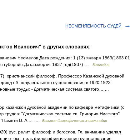
НЕСМЕНЯЕМОСТЬ СУДЕЙ
ктор Иванович" в других словарях:
анович Несмелов Дата рождения: 1 (13) января 1863(1863 01
ая губерния Дата смерти: 1937 год(1937) …
Википедия
7), христианский философ. Профессор Казанской духовной
период её полулегального существования в 1920 1923.
сновные труды: «Догматическая система святого… …
р казанской духовной академии по кафедре метафизики (с
тор трудов: "Догматическая система св. Григория Нисского"
), "Памяти В. А.… …
Большая биографическая энциклопедия
20) рус. релит, философ и богослов. Гл. внимание уделял
нению, осн. цель философии изучение существования