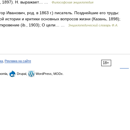
з., 1897). Н. выражает… …
Философская энциклопедия
ор Иванович, род. в 1863 г.) писатель. Позднейшие его труды:
кой истории и критики основных вопросов жизни (Казань, 1898);
откровение (ib., 1903); О цели… …
Энциклопедический словарь Ф.А.
ка
,
Реклама на сайте
18+
omla,
Drupal,
WordPress, MODx.