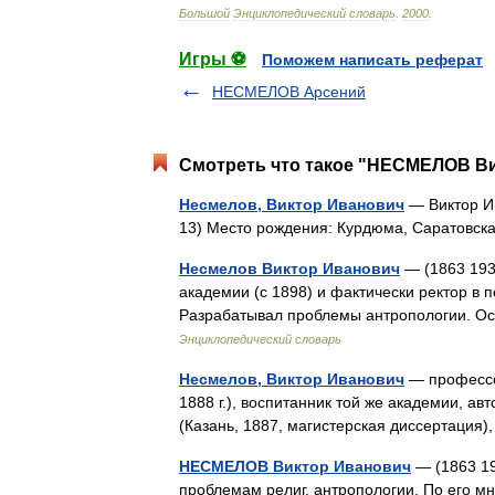
Большой
Энциклопедический
словарь
.
2000
.
Игры ⚽
Поможем написать реферат
НЕСМЕЛОВ Арсений
Смотреть что такое "НЕСМЕЛОВ Ви
Несмелов, Виктор Иванович
— Виктор Ив
13) Место рождения: Курдюма, Саратовск
Несмелов Виктор Иванович
— (1863 193
академии (с 1898) и фактически ректор в 
Разрабатывал проблемы антропологии. О
Энциклопедический словарь
Несмелов, Виктор Иванович
— профессо
1888 г.), воспитанник той же академии, ав
(Казань, 1887, магистерская диссертация
НЕСМЕЛОВ Виктор Иванович
— (1863 19
проблемам религ. антропологии. По его м