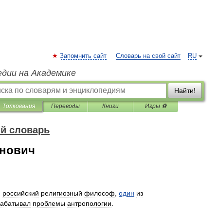
Запомнить сайт
Словарь на свой сайт
RU
едии на Академике
Найти!
Толкования
Переводы
Книги
Игры ⚽
й словарь
нович
-
российский
религиозный
философ
,
один
из
рабатывал
проблемы
антропологии
.