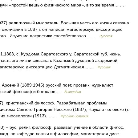
будучи «простой вещью физического мира», в то же время… …
37) религиозный мыслитель. Большая часть его жизни связана
 окончания в 1887 г. он написал магистерскую диссертацию
ского . Изучение патристики способствовало… …
Русская
1.1863, с. Курдюма Саратовского у. Саратовской губ. июнь.
сть его жизни связана с Казанской духовной академией.
л магистерскую диссертацию Догматическая… …
Русская
рсений (1889 1945) русский поэт, прозаик, журналист.
русский философ и богослов …
Википедия
7), христианский философ. Разрабатывал проблемы
истема Святого Григория Нисского (1887); Наука о человеке (т.
рения гносеологии (1913).… …
Русская история
) – рус. религ. философ, развивал учение в области филос.
акад. по кафедре логики и философии; магистерская дисс.