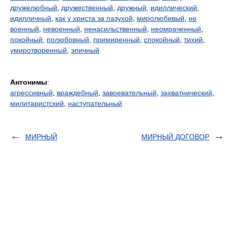
дружелюбный
,
дружественный
,
дружный
,
идиллический
,
идилличный
,
как у христа за пазухой
,
миролюбивый
,
не
военный
,
невоенный
,
ненасильственный
,
неомраченный
,
покойный
,
полюбовный
,
примиренный
,
спокойный
,
тихий
,
умиротворенный
,
эпичный
Антонимы
:
агрессивный
,
враждебный
,
завоевательный
,
захватнический
,
милитаристский
,
наступательный
МИРНЫЙ
МИРНЫЙ ДОГОВОР