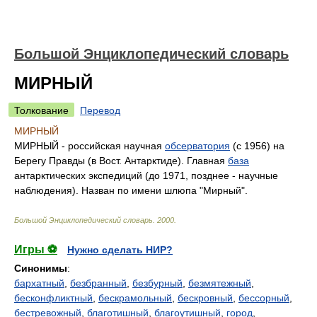
Большой Энциклопедический словарь
МИРНЫЙ
Толкование
Перевод
МИРНЫЙ
МИРНЫЙ - российская научная
обсерватория
(с 1956) на
Берегу Правды (в Вост. Антарктиде). Главная
база
антарктических экспедиций (до 1971, позднее - научные
наблюдения). Назван по имени шлюпа "Мирный".
Большой Энциклопедический словарь
.
2000
.
Игры ⚽
Нужно сделать НИР?
Синонимы
:
бархатный
,
безбранный
,
безбурный
,
безмятежный
,
бесконфликтный
,
бескрамольный
,
бескровный
,
бессорный
,
бестревожный
,
благотишный
,
благоутишный
,
город
,