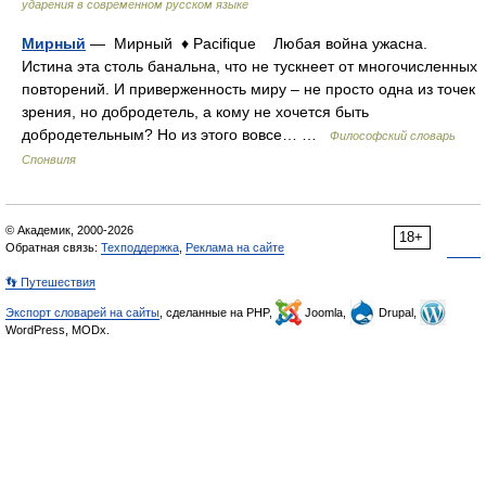
ударения в современном русском языке
Мирный
— Мирный ♦ Pacifique Любая война ужасна.
Истина эта столь банальна, что не тускнеет от многочисленных
повторений. И приверженность миру – не просто одна из точек
зрения, но добродетель, а кому не хочется быть
добродетельным? Но из этого вовсе… …
Философский словарь
Спонвиля
© Академик, 2000-2026
18+
Обратная связь:
Техподдержка
,
Реклама на сайте
👣 Путешествия
Экспорт словарей на сайты
, сделанные на PHP,
Joomla,
Drupal,
WordPress, MODx.