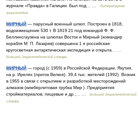
журнале «Правда» в Галиции. Был под… …
Литературная
энциклопедия
МИРНЫЙ
— парусный военный шлюп. Построен в 1818,
водоизмещение 530 т. В 1819 21 под командой Ф. Ф.
Беллинсгаузена на шлюпах Восток и Мирный (командир
корабля М. П. Лазарев) совершена 1 я российская
кругосветная антарктическая экспедиция и открыта… …
Большой Энциклопедический словарь
МИРНЫЙ
— город (с 1959) в Российской Федерации, Якутия,
на р. Ирелях (приток Вилюя). 39,4 тыс. жителей (1992). Возник
в 1955 в связи с открытием и разработкой месторождений
алмазов (кимберлитовая трубка Мир ). Предприятия
стройматериалов, пищевые и др.;… …
Большой Энциклопедический
словарь