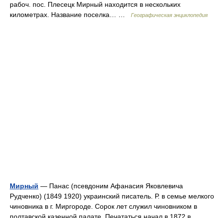
рабоч. пос. Плесецк Мирный находится в нескольких
километрах. Название поселка… …
Географическая энциклопедия
Мирный
— Панас (псевдоним Афанасия Яковлевича
Рудченко) (1849 1920) украинский писатель. Р. в семье мелкого
чиновника в г. Миргороде. Сорок лет служил чиновником в
полтавской казенной палате. Печататься начал в 1872 в