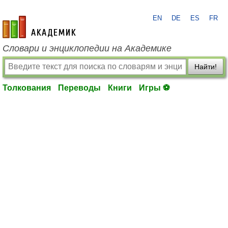
EN
DE
ES
FR
academic.ru
Словари и энциклопедии на Академике
Найти!
Толкования
Переводы
Книги
Игры ⚽