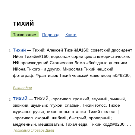
тихий
Толкование
Перевод
Книги
Тихий
— Тихий: Алексей Тихий&#160; советский диссидент.
1
Ийон Тихий&#160; персонаж серии цикла юмористических
НФ произведений Станислава Лема «Звёздные дневники
Ийона Тихого» и других. Мирослав Тихий чешский
фотограф. Франтишек Тихий чешский живописец и&#8230;
…
Википедия
ТИХИЙ
— ТИХИЙ, ·противоп. громкий, звучный, зычный,
2
звонкий, шумный; глухой, слабый. Тихий голос. Тихое
журчанье ручья, тихое пенье пташки. Тихий шелест. |
·противоп. скорый, шибкий, быстрый, проворный;
медленный, мешковатый. Тихая езда. Тихий ход&#8230; …
Толковый словарь Даля