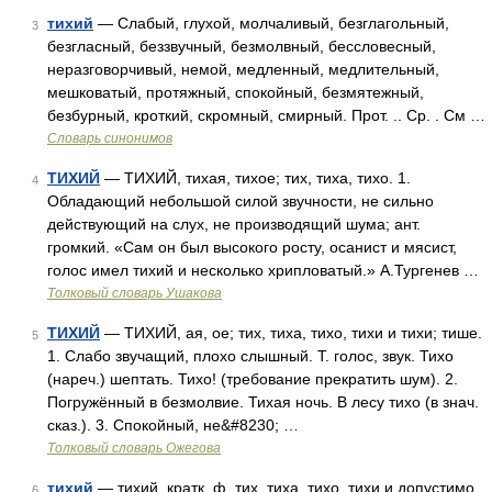
тихий
— Слабый, глухой, молчаливый, безглагольный,
3
безгласный, беззвучный, безмолвный, бессловесный,
неразговорчивый, немой, медленный, медлительный,
мешковатый, протяжный, спокойный, безмятежный,
безбурный, кроткий, скромный, смирный. Прот. .. Ср. . См …
Словарь синонимов
ТИХИЙ
— ТИХИЙ, тихая, тихое; тих, тиха, тихо. 1.
4
Обладающий небольшой силой звучности, не сильно
действующий на слух, не производящий шума; ант.
громкий. «Сам он был высокого росту, осанист и мясист,
голос имел тихий и несколько хрипловатый.» А.Тургенев …
Толковый словарь Ушакова
ТИХИЙ
— ТИХИЙ, ая, ое; тих, тиха, тихо, тихи и тихи; тише.
5
1. Слабо звучащий, плохо слышный. Т. голос, звук. Тихо
(нареч.) шептать. Тихо! (требование прекратить шум). 2.
Погружённый в безмолвие. Тихая ночь. В лесу тихо (в знач.
сказ.). 3. Спокойный, не&#8230; …
Толковый словарь Ожегова
тихий
— тихий, кратк. ф. тих, тиха, тихо, тихи и допустимо
6