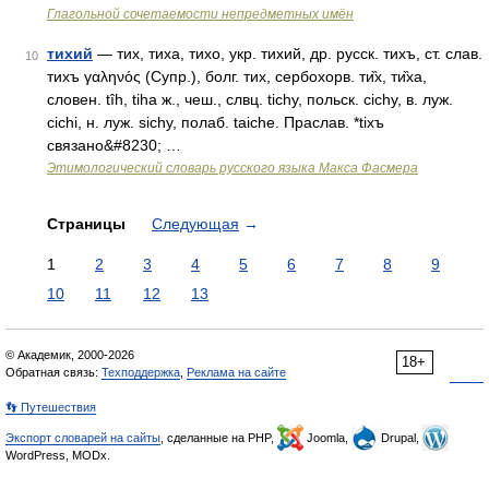
Глагольной сочетаемости непредметных имён
тихий
— тих, тиха, тихо, укр. тихий, др. русск. тихъ, ст. слав.
10
тихъ γαληνός (Супр.), болг. тих, сербохорв. ти̏х, ти̏ха,
словен. tîh, tihа ж., чеш., слвц. tichy, польск. сiсhу, в. луж.
cichi, н. луж. sichy, полаб. tаiсhе. Праслав. *tiхъ
связано&#8230; …
Этимологический словарь русского языка Макса Фасмера
Страницы
Следующая
→
1
2
3
4
5
6
7
8
9
10
11
12
13
© Академик, 2000-2026
18+
Обратная связь:
Техподдержка
,
Реклама на сайте
👣 Путешествия
Экспорт словарей на сайты
, сделанные на PHP,
Joomla,
Drupal,
WordPress, MODx.