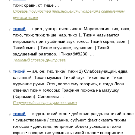
тихи; сравн. ст. тише …
Словарь трудностей произношения и ударения в современном
русском языке
тихий
— прил., употр. очень часто Морфология: тих, тиха,
7
тихо, тихи; тихи; тише; нар. тихо 1. Тихим называется
негромкий, приглушённый звук, голос. Тихий скрип, звон. |
Тихий смех. | Тихое звучание, журчание. | Тихий
задушевный разговор. | Тихая&#8230; …
Толковый словарь Дмитриева
тихий
— ая, ое; тих, тиха/, ти/хи 1) Слабозвучащий, едва
8
слышный. Тихая музыка. Тихий стук. Тихие шаги. Тихое
журчание ручья. Отец велел ему говорить, и тогда Леон
отвечал тихим голосом: Графиня похожа на матушку
(Карамзин). Синонимы …
Популярный словарь русского языка
тихий
— издать тихий стон • действие раздался тихий голос
9
• существование / создание, субъект, факт сказать тихим
голосом • действие, непрямой объект услышать тихий
взрыв • восприятие услышать тихий голос • восприятие …