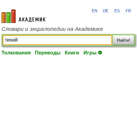
EN
DE
ES
FR
academic.ru
Словари и энциклопедии на Академике
Найти!
Толкования
Переводы
Книги
Игры ⚽