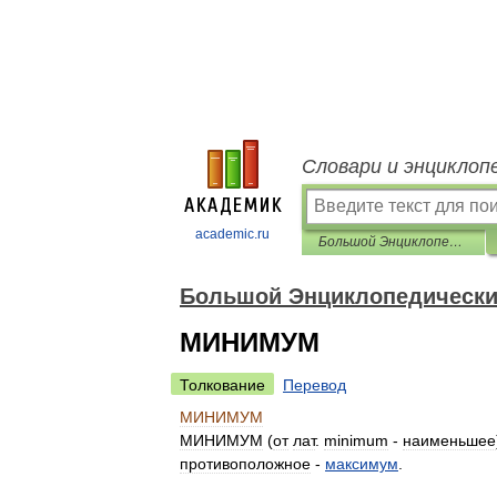
Словари и энциклоп
academic.ru
Большой Энциклопедический словарь
Большой Энциклопедически
МИНИМУМ
Толкование
Перевод
МИНИМУМ
МИНИМУМ
(
от
лат
.
minimum
-
наименьшее
противоположное
-
максимум
.