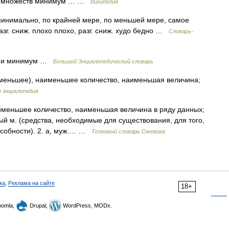
ии множеств минимум … …
Википедия
мально, по крайней мере, по меньшей мере, самое
азг. сниж. плохо плохо, разг. сниж. худо бедно …
Словарь-
м и минимум …
Большой Энциклопедический словарь
меньшее), наименьшее количество, наименьшая величина;
 энциклопедия
именьшее количество, наименьшая величина в ряду данных;
ый м. (средства, необходимые для существования, для того,
особности). 2. а, муж.… …
Толковый словарь Ожегова
ка
,
Реклама на сайте
18+
omla,
Drupal,
WordPress, MODx.