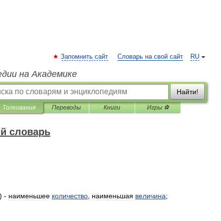
Запомнить сайт
Словарь на свой сайт
RU
едии на Академике
Найти!
Толкования
Переводы
Книги
Игры ⚽
й словарь
) -
наименьшее
количество
,
наименьшая
величина
;