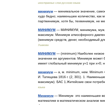
иностранных слов русского языка
минимум
— минимальное значение, самое 
худо бедно; наименьшее количество, как м
партминимум, хотя бы, техминимум, не 
МИНИМУМ
— МИНИМУМ, минимума, муж. (л
максимум. Минимум атмосферного давлен
(минимум средств, денег, необходимый для
Ушакова
МИНИМУМ
— (minimum) Наиболее низкое 
значении ее аргументов. Минимум может 
имеет глобальный минимум у=1 при х=0; 
минимум
— а, м. minimum, нем. Minimum <
И. Татищева 1816 г. (2, 301). 1. Наименьш
максимум). БАС 1.Житейские свои потре
языка
Минимум
— Минимум это наименьшее возм
математике в математическом анализе ми