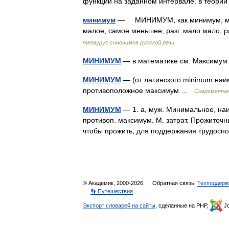
функции на заданном интервале. в теор
минимум
— МИНИМУМ, как минимум, мини
малое, самое меньшее, разг. мало мало, р
тезаурус синонимов русской речи
МИНИМУМ
— в математике см. Максиму
МИНИМУМ
— (от латинского minimum наи
противоположное максимум …
Современная
МИНИМУМ
— 1. а, муж. Минимальное, на
противоп. максимум. М. затрат. Прожиточн
чтобы прожить, для поддержания трудосп
© Академик, 2000-2026
Обратная связь:
Техподдерж
👣 Путешествия
Экспорт словарей на сайты
, сделанные на PHP,
Jo