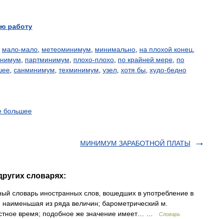
ю работу
,
мало-мало
,
метеоминимум
,
минимально
,
на плохой конец
,
инимум
,
партминимум
,
плохо-плохо
,
по крайней мере
,
по
шее
,
санминимум
,
техминимум
,
узел
,
хотя бы
,
худо-бедно
е большее
МИНИМУМ ЗАРАБОТНОЙ ПЛАТЫ
других словарях:
й словарь иностранных слов, вошедших в употребление в
 наименьшая из ряда величин; барометрический м.
естное время; подобное же значение имеет… …
Словарь