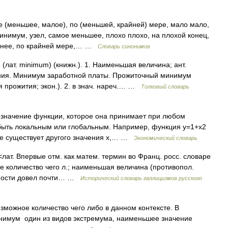
(меньшее, малое), по (меньшей, крайней) мере, мало мало,
инимум, узел, самое меньшее, плохо плохо, на плохой конец,
менее, по крайней мере,… …
Словарь синонимов
ат. minimum) (книжн.). 1. Наименьшая величина; ант.
ия. Минимум заработной платы. Прожиточный минимум
 прожития; экон.). 2. в знач. нареч.… …
Толковый словарь
значение функции, которое она принимает при любом
быть локальным или глобальным. Например, функция у=1+х2
не существует другого значения х,… …
Экономический словарь
лат. Впервые отм. как матем. термин во Франц. росс. словаре
ее количество чего л.; наименьшая величина (противопол.
бности довел почти… …
Исторический словарь галлицизмов русского
ожное количество чего либо в данном контексте. В
нимум один из видов экстремума, наименьшее значение