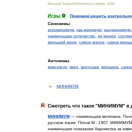
Большой
Энциклопедический
словарь
.
2000
.
Игры ⚽
Поможем решить контрольну
Синонимы
:
агроминимум
,
как минимум
,
кандминимум
наименьшее количество
,
не менее
,
охотм
меньшей мере
,
самое малое
,
самое мень
Антонимы
:
максимум
,
верх
,
верхушка
,
вершина
,
само
МИНИМУМ
Смотреть что такое "МИНИМУМ" в 
МИНИМУМ
— наименьшая величина. Полны
русском языке. Попов М., 1907. МИНИМУМ
наименьшее показание барометра за изв