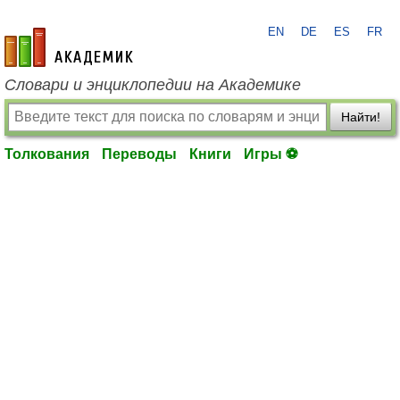
EN
DE
ES
FR
academic.ru
Словари и энциклопедии на Академике
Найти!
Толкования
Переводы
Книги
Игры ⚽