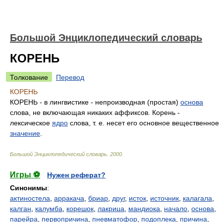
Большой Энциклопедический словарь
КОРЕНЬ
Толкование
Перевод
КОРЕНЬ
КОРЕНЬ - в лингвистике - непроизводная (простая)
основа
слова, не включающая никаких аффиксов. Корень -
лексическое
ядро
слова, т. е. несет его основное вещественное
значение
.
Большой Энциклопедический словарь
.
2000
.
Игры ⚽
Нужен реферат?
Синонимы
:
актиностела
,
арракача
,
бриар
,
друг
,
исток
,
источник
,
калагала
,
калган
,
калумба
,
корешок
,
лакрица
,
мандиока
,
начало
,
основа
,
парейра
,
первопричина
,
пневматофор
,
подоплека
,
причина
,