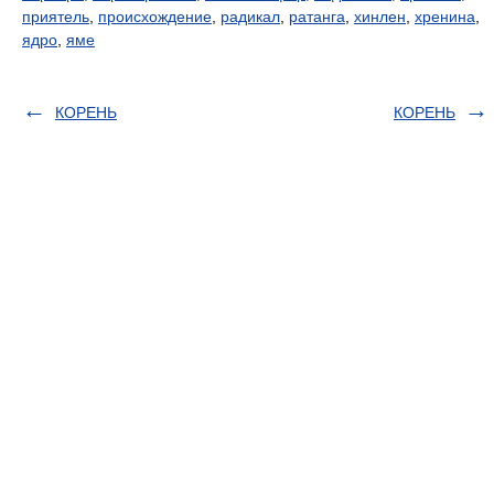
приятель
,
происхождение
,
радикал
,
ратанга
,
хинлен
,
хренина
,
ядро
,
яме
КОРЕНЬ
КОРЕНЬ