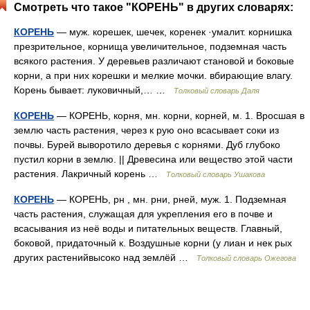
Смотреть что такое "КОРЕНЬ" в других словарях:
КОРЕНЬ
— муж. корешек, шечек, коренек ·умалит. корнишка
презрительное, корнища увеличительное, подземная часть
всякого растения. У деревьев различают становой и боковые
корни, а при них корешки и мелкие мочки. вбирающие влагу.
Корень бывает: луковичный,… …
Толковый словарь Даля
КОРЕНЬ
— КОРЕНЬ, корня, мн. корни, корней, м. 1. Вросшая в
землю часть растения, через к рую оно всасывает соки из
почвы. Бурей выворотило деревья с корнями. Дуб глубоко
пустил корни в землю. || Древесина или вещество этой части
растения. Лакричный корень …
Толковый словарь Ушакова
КОРЕНЬ
— КОРЕНЬ, рн , мн. рни, рней, муж. 1. Подземная
часть растения, служащая для укрепления его в почве и
всасывания из неё воды и питательных веществ. Главный,
боковой, придаточный к. Воздушные корни (у лиан и нек рых
других растенийвысоко над землёй …
Толковый словарь Ожегова