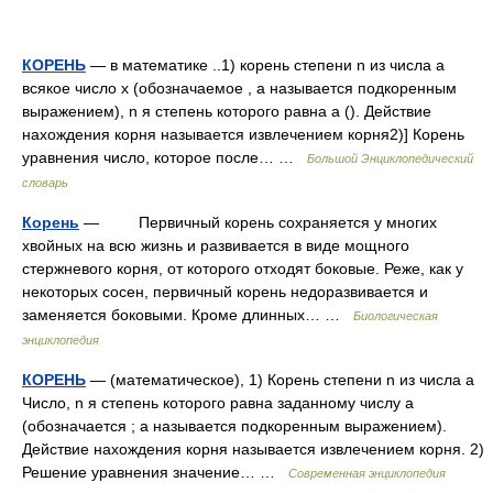
КОРЕНЬ
— в математике ..1) корень степени n из числа a
всякое число x (обозначаемое , a называется подкоренным
выражением), n я степень которого равна a (). Действие
нахождения корня называется извлечением корня2)] Корень
уравнения число, которое после… …
Большой Энциклопедический
словарь
Корень
— Первичный корень сохраняется у многих
хвойных на всю жизнь и развивается в виде мощного
стержневого корня, от которого отходят боковые. Реже, как у
некоторых сосен, первичный корень недоразвивается и
заменяется боковыми. Кроме длинных… …
Биологическая
энциклопедия
КОРЕНЬ
— (математическое), 1) Корень степени n из числа a
Число, n я степень которого равна заданному числу a
(обозначается ; a называется подкоренным выражением).
Действие нахождения корня называется извлечением корня. 2)
Решение уравнения значение… …
Современная энциклопедия