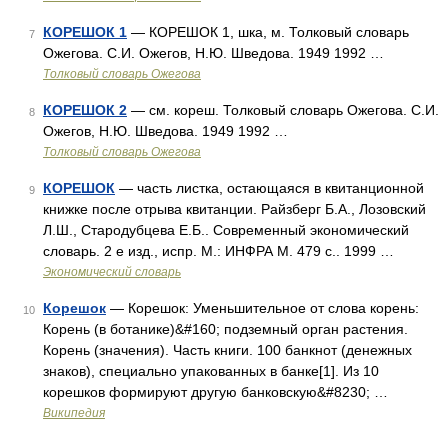
КОРЕШОК 1
— КОРЕШОК 1, шка, м. Толковый словарь
7
Ожегова. С.И. Ожегов, Н.Ю. Шведова. 1949 1992 …
Толковый словарь Ожегова
КОРЕШОК 2
— см. кореш. Толковый словарь Ожегова. С.И.
8
Ожегов, Н.Ю. Шведова. 1949 1992 …
Толковый словарь Ожегова
КОРЕШОК
— часть листка, остающаяся в квитанционной
9
книжке после отрыва квитанции. Райзберг Б.А., Лозовский
Л.Ш., Стародубцева Е.Б.. Современный экономический
словарь. 2 е изд., испр. М.: ИНФРА М. 479 с.. 1999 …
Экономический словарь
Корешок
— Корешок: Уменьшительное от слова корень:
10
Корень (в ботанике)&#160; подземный орган растения.
Корень (значения). Часть книги. 100 банкнот (денежных
знаков), специально упакованных в банке[1]. Из 10
корешков формируют другую банковскую&#8230; …
Википедия