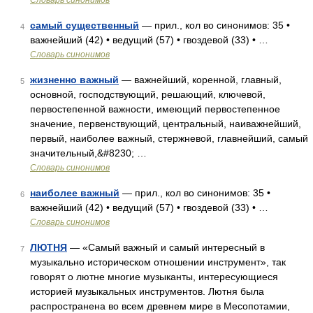
Словарь синонимов
самый существенный
— прил., кол во синонимов: 35 •
4
важнейший (42) • ведущий (57) • гвоздевой (33) • …
Словарь синонимов
жизненно важный
— важнейший, коренной, главный,
5
основной, господствующий, решающий, ключевой,
первостепенной важности, имеющий первостепенное
значение, первенствующий, центральный, наиважнейший,
первый, наиболее важный, стержневой, главнейший, самый
значительный,&#8230; …
Словарь синонимов
наиболее важный
— прил., кол во синонимов: 35 •
6
важнейший (42) • ведущий (57) • гвоздевой (33) • …
Словарь синонимов
ЛЮТНЯ
— «Самый важный и самый интересный в
7
музыкально историческом отношении инструмент», так
говорят о лютне многие музыканты, интересующиеся
историей музыкальных инструментов. Лютня была
распространена во всем древнем мире в Месопотамии,