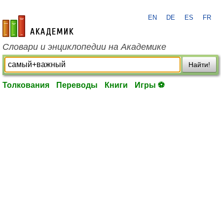
EN
DE
ES
FR
academic.ru
Словари и энциклопедии на Академике
Найти!
Толкования
Переводы
Книги
Игры ⚽