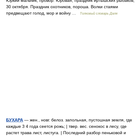
Юркий мальчик, провор. Юровая, праздник иртышских рыбаков,
30 октября. Праздник охотников, пороша. Волки стаями
предвещают голод, мор и войну …
Толковый словарь Даля
БУХАРА
— жен., новг. белоз. запольная, пустошная земля, где
каждые 3 4 года сеется рожь; | твер. вес. сенокос в лесу, где
растет трава лист, листуга. | Последний разбор пеньковой и