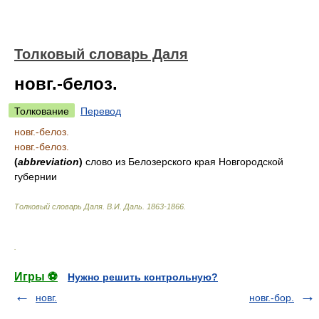
Толковый словарь Даля
новг.-белоз.
Толкование
Перевод
новг.-белоз.
новг.-белоз.
(
abbreviation
)
слово из Белозерского края Новгородской
губернии
Толковый словарь Даля
.
В.И. Даль.
1863-1866
.
.
Игры ⚽
Нужно решить контрольную?
новг.
новг.-бор.