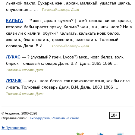
льняной пакли. Бухарка жен., архан. малахай, ушастая шапка,
опушенная… …
Толковый словарь Даля
КАЛЬГА
— ? жен., архан. сумма? | тамб. синька, синяя краска,
которою бабы красят пряжу. Кальга? жен., мн., ниж. ноги? Не в
связи ли с калиги, обутки? Кальгать, калькать новг. белоз.
звонить, благовестить, трезвонить, чихвостить. Толковый
словарь Даля. В.И …
Толковый словарь Даля
ЛУКАС
— ? (лукавый? греч. Lycos?) муж., новг. белоз. волк,
бирюк. Толковый словарь Даля. В.И. Даль. 1863 1866 …
Толковый словарь Даля
ЛЯЗЫК
— муж., новг. белоз. так произносят язык, как бы от гл.
лизать. Толковый словарь Даля. В.И. Даль. 1863 1866 …
Толковый словарь Даля
© Академик, 2000-2026
18+
Обратная связь:
Техподдержка
,
Реклама на сайте
👣 Путешествия