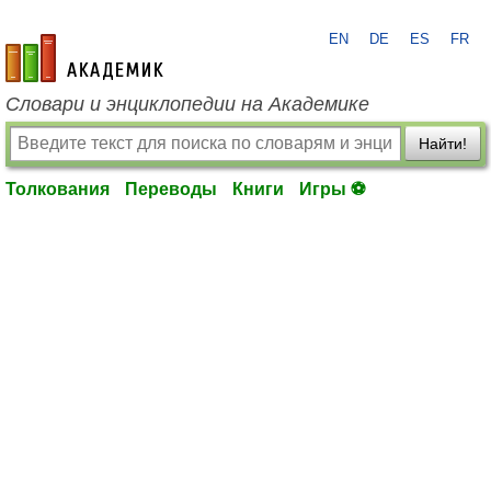
EN
DE
ES
FR
academic.ru
Словари и энциклопедии на Академике
Найти!
Толкования
Переводы
Книги
Игры ⚽