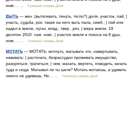
новг.… …
Толковый словарь Даля
ВЫТЬ
— жен. (вытягивать, тянуть, тягло?) доля, участок, пай; |
участь, судьба, рок: такая на него выть пала, симб.; | пай или
надел в земле, лугах, влад., твер., ряз. | мера земли, 19
десятин 2010 ·саж. новг.; | участок земли и покоса на 8 душ,
новг.… …
Толковый словарь Даля
МОТАТЬ
— МОТАТЬ, мотнуть, матывать что, навертывать,
навивать: | расточать, безрассудно проживать имущество,
разоряться, тратиться; | чем, махать, вертеть, поводить, качать
туда и сюда. Матывал ли ты шелк? Мотать мотаешь, а удивить
никого не удивишь. Не… …
Толковый словарь Даля