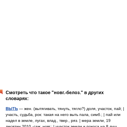
Смотреть что такое "новг.-белоз." в других
словарях:
ВЫТЬ
— жен. (вытягивать, тянуть, тягло?) доля, участок, пай; |
участь, судьба, рок: такая на него выть пала, симб.; | пай или
надел в земле, лугах, влад., твер., ряз. | мера земли, 19
десятин 2010 ·саж. новг.; | участок земли и покоса на 8 душ,