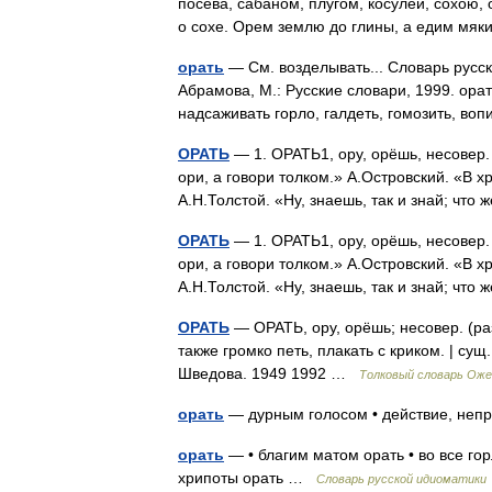
посева, сабаном, плугом, косулей, сохою, 
о сохе. Орем землю до глины, а едим м
орать
— См. возделывать... Словарь русск
Абрамова, М.: Русские словари, 1999. орат
надсаживать горло, галдеть, гомозить, в
ОРАТЬ
— 1. ОРАТЬ1, ору, орёшь, несовер. (
ори, а говори толком.» А.Островский. «В х
А.Н.Толстой. «Ну, знаешь, так и знай; чт
ОРАТЬ
— 1. ОРАТЬ1, ору, орёшь, несовер. (
ори, а говори толком.» А.Островский. «В х
А.Н.Толстой. «Ну, знаешь, так и знай; чт
ОРАТЬ
— ОРАТЬ, ору, орёшь; несовер. (раз
также громко петь, плакать с криком. | сущ
Шведова. 1949 1992 …
Толковый словарь Оже
орать
— дурным голосом • действие, не
орать
— • благим матом орать • во все гор
хрипоты орать …
Словарь русской идиоматики