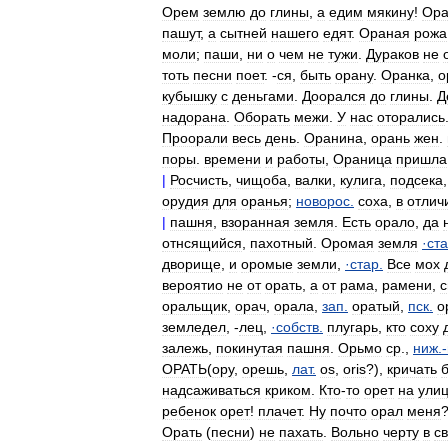
Орем
землю
до
глины
,
а
едим
мякину
!
Ора
пашут
,
а
сытней
нашего
едят
.
Ораная
рожа
моли
;
паши
,
ни
о
чем
не
тужи
.
Дураков
не
тоть
песни
поет
. -
ся
,
быть
орану
.
Оранка
,
о
кубышку
с
деньгами
.
Доорался
до
глины
.
Д
надорана
.
Оборать
межи
.
У
нас
оторались
Проорали
весь
день
.
Оранина
,
орань
жен
.
поры
.
времени
и
работы
,
Ораница
пришла
|
Росчисть
,
чищоба
,
валки
,
кулига
,
подсека
орудия
для
оранья
;
новорос
.
соха
,
в
отлич
|
пашня
,
взоранная
земля
.
Есть
орало
,
да
отнсящийся
,
пахотный
.
Оромая
земля
·
ст
дворище
,
и
оромые
земли
,
·
стар
.
Все
мох
вероятио
не
от
орать
,
а
от
рама
,
рамени
,
оральщик
,
орач
,
орала
,
зап
.
оратый
,
пск
.
о
земледел
, -
лец
,
·
собств
.
плугарь
,
кто
соху
залежь
,
покинутая
пашня
.
Орьмо
ср
.,
ниж
.-
ОРАТЬ
(
ору
,
орешь
,
лат
.
os
,
oris
?),
кричать
надсаживаться
криком
.
Кто
-
то
орет
на
ули
ребенок
орет
!
плачет
.
Ну
почто
орал
меня
Орать
(
песни
)
не
пахать
.
Вольно
черту
в
с