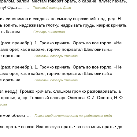
оралом, ралом; местам говорят орать, о сабане, плуге; пахать,
якину! Орать… …
Толковый словарь Даля
их синонимов и сходных по смыслу выражений. под. ред. Н.
ь вопить, надсаживать глотку, надрывать грудь, накрик кричать,
опить благим… …
Словарь синонимов
разг. пренебр.). 1. Громко кричать. Орать во все горло. «Не
раме орет, как в кабаке, горячо подхватил Шакловитый.»
о же орать на… …
Толковый словарь Ушакова
разг. пренебр.). 1. Громко кричать. Орать во все горло. «Не
раме орет, как в кабаке, горячо подхватил Шакловитый.»
о же орать на… …
Толковый словарь Ушакова
г. неод.). Громко кричать, слишком громко разговаривать, а
. оранье, я, ср. Толковый словарь Ожегова. С.И. Ожегов, Н.Ю.
гова
прямой объект …
Глагольной сочетаемости непредметных имён
ло орать • во всю Ивановскую орать • во всю мочь орать • до