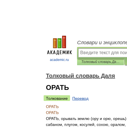
Словари и энциклоп
academic.ru
Толковый словарь Даля
Толковый словарь Даля
ОРАТЬ
Толкование
Перевод
ОРАТЬ
ОРАТЬ
ОРАТЬ
,
орывать
землю
(
ору
и
орю
,
орешь
сабаном
,
плугом
,
косулей
,
сохою
,
оралом
,