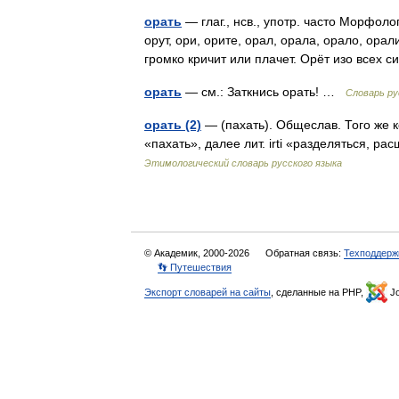
орать
— глаг., нсв., употр. часто Морфоло
орут, ори, орите, орал, орала, орало, орал
громко кричит или плачет. Орёт изо всех
орать
— см.: Заткнись орать! …
Словарь ру
орать (2)
— (пахать). Общеслав. Того же кор
«пахать», далее лит. irti «разделяться,
Этимологический словарь русского языка
© Академик, 2000-2026
Обратная связь:
Техподдерж
👣 Путешествия
Экспорт словарей на сайты
, сделанные на PHP,
Jo