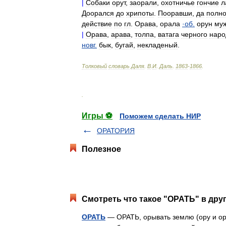
|
Собаки
орут
,
заорали
,
охотничье
гончие
л
Доорался
до
хрипоты
.
Пооравши
,
да
полн
действие
по
гл
.
Орава
,
орала
·
об
.
орун
му
|
Орава
,
арава
,
толпа
,
ватага
черного
наро
новг
.
бык
,
бугай
,
некладеный
.
Толковый
словарь
Даля
.
В
.
И
.
Даль
.
1863
-
1866
.
.
Игры ⚽
Поможем сделать НИР
ОРАТОРИЯ
Полезное
Смотреть что такое "ОРАТЬ" в дру
ОРАТЬ
— ОРАТЬ, орывать землю (ору и орю