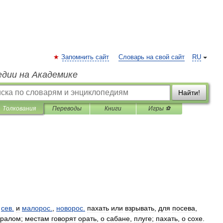
Запомнить сайт
Словарь на свой сайт
RU
едии на Академике
Найти!
Толкования
Переводы
Книги
Игры ⚽
)
сев
.
и
малорос
.
,
новорос
.
пахать
или
взрывать
,
для
посева
,
ралом
;
местам
говорят
орать
,
о
сабане
,
плуге
;
пахать
,
о
сохе
.