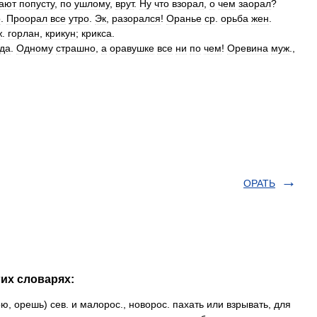
ают
попусту
,
по
ушлому
,
врут
.
Ну
что
взорал
,
о
чем
заорал
?
о
.
Проорал
все
утро
.
Эк
,
разорался
!
Оранье
ср
.
орьба
жен
.
ж
.
горлан
,
крикун
;
крикса
.
да
.
Одному
страшно
,
а
оравушке
все
ни
по
чем
!
Оревина
муж
.,
ОРАТЬ
гих словарях:
, орешь) сев. и малорос., новорос. пахать или взрывать, для