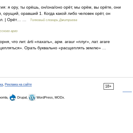
гия: я ору, ты орёшь, он/она/оно орёт, мы орём, вы орёте, они
и, орущий, оравший 1. Когда какой либо человек орёт, он
 сил. | Орёт… …
Толковый словарь Дмитриева
сского арго
ня, что лит. árti «пахать», арм. araur «плуг», лат. arare
 расщепляться». Орать буквально «расщеплять землю» …
ка
,
Реклама на сайте
18+
omla,
Drupal,
WordPress, MODx.