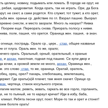
ть
целину
,
новину
,
подымать
или
ломать
.
В
городе
не
орут
,
не
,
рябая
,
щедровитая
.
Когда
орать
,
так
не
играть
.
Ори
,
да
Бога
орут
,
не
сеют
,
а
сами
родятся
.
Кто
служит
,
тот
тужит
,
а
кто
орет
,
рьба
жен
.
оранье
ср
.
действие
по
гл
.
Взорал
пашню
.
Выорал
еревню
снесли
,
и
место
заорали
.
Много
ль
наорал
?
Нивка
.
Поорем
еще
.
Переорать
снова
.
Приорать
полосу
к
нивке
.
нива
,
поле
,
пашня
,
что
орется
.
Ораница
жен
.
пашня
, ·
в
·
знач
.
.
,
огнище
,
пострадь
.
Орало
ср
.,
церк
.,
·
стар
.
общее
названье
ие
от
плуга
.
Ораль
жен
.
то
же
,
орало
;
нечего
орать
.
Оральный
,
орный
,
орательный
,
к
оранью
ар
.
и
архан
.
пахотная
,
годная
под
пашню
.
Се
купи
двор
и
да
кочки
,
а
оромой
земли
не
много
,
архан
.
Орамица
жен
.,
см
.
это
слово
·
стар
.
то
же
,
ораница
.
Оратай
,
оратель
,
рбец
,
орец
,
орел
?
пахарь
,
хлебопашец
,
землепашец
,
держит
.
Где
ораты
(
а
)
й
плачет
,
там
жнея
скачет
.
Орище
ср
.
мак
.
чертеца
,
станок
косульного
отреза
.
благим
матом
,
реветь
,
зевать
,
гаркать
во
все
горло
,
горланить
,
це
,
не
то
пьяный
,
не
то
караул
кричат
!
Иди
в
избу
,
баба
,
?
кликал
.
Ребята
песни
орут
,
поют
.
Море
-
то
так
и
орет
и
стонет
!
воем
болоте
орать
!