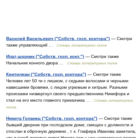
Василий Васильевич ("Собств. госп. контора")
— Смотри
также управляющий …
Словарь литературных типов
Ипат-шорник ("Собств. госп. конт.")
— Смотри также
Начальник конного двора …
Словарь литературных типов
Кинтилиан ("Собств. госп. контора")
— Смотри также
Человек лет 50 ти с лишком, с седыми волосами и черными
нависшими бровями, с лицом угрюмым и хитрым. Разными
происками низвергнул своего предшественника Никифора и
стал на его место главного приказчика …
Словарь литературных
типов
Никита Голанец ("Собств. госп. контора")
— Смотри также
бывший дворник при господском доме; смещен с должности и
отослан в оброчную деревню , т. к. Глафира Иванова заметила,
что в какой деревне живет Никита там у нее непременно пожар