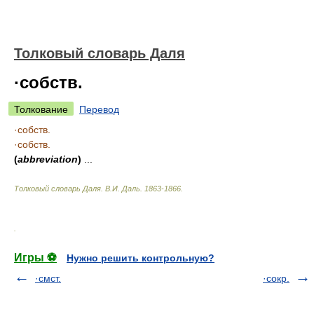
Толковый словарь Даля
·собств.
Толкование
Перевод
·собств.
·собств.
(
abbreviation
)
...
Толковый словарь Даля
.
В.И. Даль.
1863-1866
.
.
Игры ⚽
Нужно решить контрольную?
·смст.
·сокр.