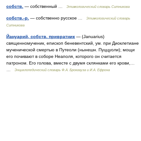
собств.
— собственный …
Этимологический словарь Ситникова
собств.-р.
— собственно русское …
Этимологический словарь
Ситникова
Йануарий, собств. привратник
— (Januarius)
священномученик, епископ беневентский, ум. при Диоклетиане
мученической смертью в Путеоли (нынешн. Пуццуоли); мощи
его почивают в соборе Неаполя, которого он считается
патроном. Его голова, вместе с двумя склянками его крови,…
…
Энциклопедический словарь Ф.А. Брокгауза и И.А. Ефрона