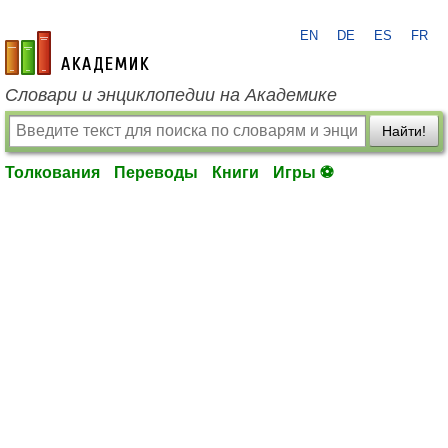
EN
DE
ES
FR
academic.ru
Словари и энциклопедии на Академике
Найти!
Толкования
Переводы
Книги
Игры ⚽